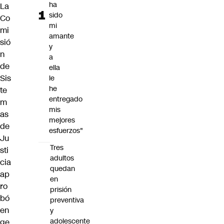
ha
La
sido
Co
mi
mi
amante
sió
y
n
a
de
ella
Sis
le
he
te
entregado
m
mis
as
mejores
de
esfuerzos"
Ju
Tres
sti
adultos
cia
quedan
ap
en
ro
prisión
bó
preventiva
en
y
adolescente
ge