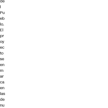
de
l
Pu
eb
lo.
El
pr
oy
ec
to
se
en
m
ar
ca
en
las
de
nu