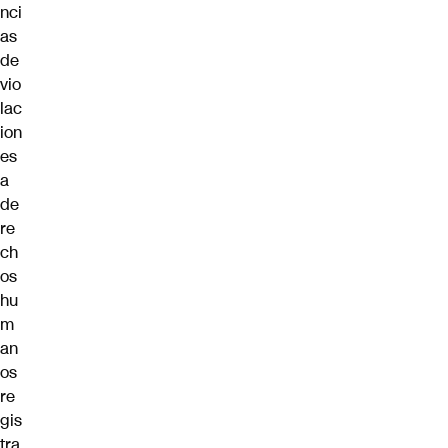
nci
as
de
vio
lac
ion
es
a
de
re
ch
os
hu
m
an
os
re
gis
tra