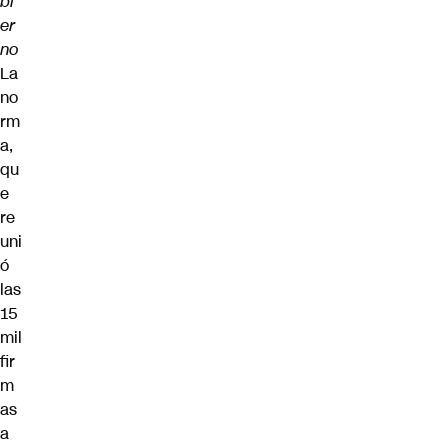
bi
er
no
La
no
rm
a,
qu
e
re
uni
ó
las
15
mil
fir
m
as
a