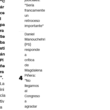
judiciales:
“C
"Sería
ár
francamente
ce
un
l
retroceso
pa
importante"
ra
Daniel
Se
Manouchehri
ba
(PS)
sti
responde
án
a
Pi
crítica
de
ñe
Magdalena
ra
Piñera:
”.
“No
La
llegamos
ini
al
cia
Congreso
tiv
a
agradar
a