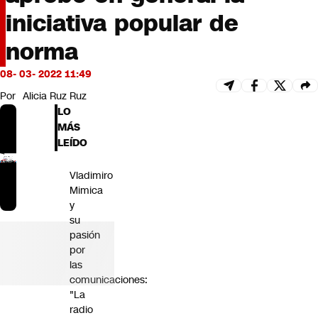
Futuro 360
iniciativa popular de
Opinión
norma
08- 03- 2022 11:49
Por
Alicia Ruz Ruz
LO
MÁS
LEÍDO
Vladimiro
Mimica
y
su
pasión
por
las
comunicaciones:
"La
radio