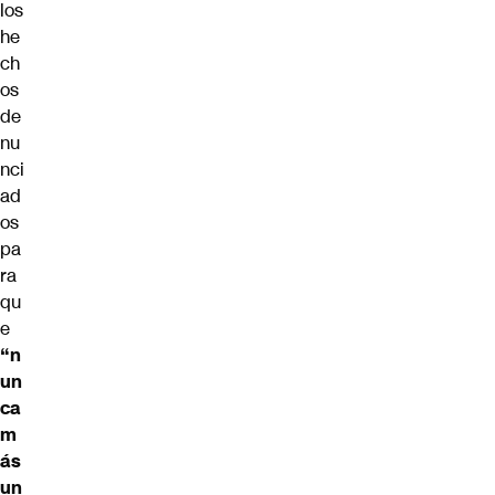
los
he
ch
os
de
nu
nci
ad
os
pa
ra
qu
e
“n
un
ca
m
ás
un