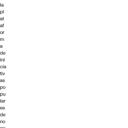
la
pl
at
af
or
m
a
de
ini
cia
tiv
as
po
pu
lar
es
de
no