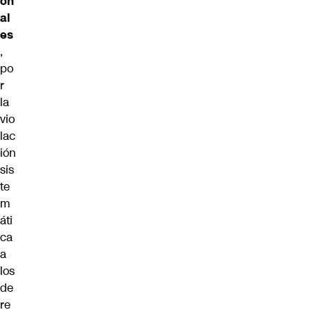
on
al
es
,
po
r
la
vio
lac
ión
sis
te
m
áti
ca
a
los
de
re