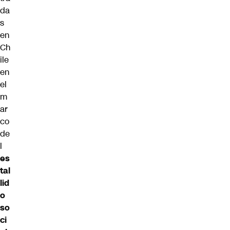
da
s
en
Ch
ile
en
el
m
ar
co
de
l
es
tal
lid
o
so
ci