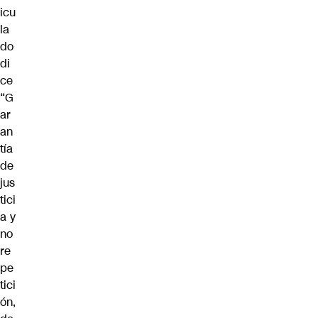
icu
la
do
di
ce
“G
ar
an
tía
de
jus
tici
a y
no
re
pe
tici
ón,