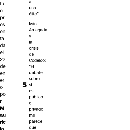
a
fu
una
e
élite”
pr
Iván
es
Arriagada
en
y
ta
la
da
crisis
el
de
22
Codelco:
de
"El
debate
en
sobre
er
si
o
es
po
público
r
o
M
privado
au
me
parece
ric
que
io