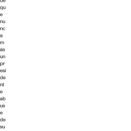
de
qu
e
nu
nc
a
m
ás
un
pr
esi
de
nt
e
ab
us
e
de
su