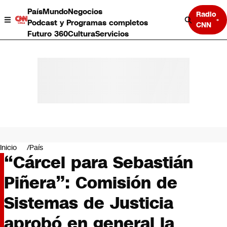
País
Mundo
Negocios
Radio
Podcast y Programas completos
CNN
Futuro 360
Cultura
Servicios
País
Mundo
Negocios
Inicio
País
“Cárcel para Sebastián
Deportes
Programas completos
Piñera”: Comisión de
Cultura
Servicios
Sistemas de Justicia
Bits
CNN Data
aprobó en general la
CNN tiempo