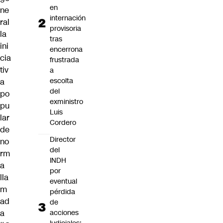
en
ne
internación
ral
provisoria
la
tras
ini
encerrona
cia
frustrada
tiv
a
escolta
a
del
po
exministro
pu
Luis
lar
Cordero
de
Director
no
del
rm
INDH
a
por
lla
eventual
m
pérdida
ad
de
a
acciones