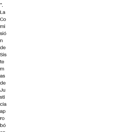
”.
La
Co
mi
sió
n
de
Sis
te
m
as
de
Ju
sti
cia
ap
ro
bó