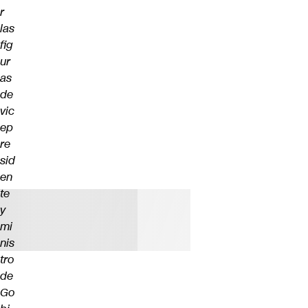
r
las
fig
ur
as
de
vic
ep
re
sid
en
te
y
mi
nis
tro
de
Go