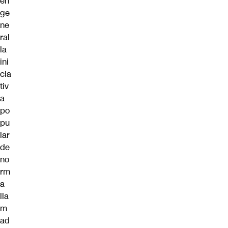
en
ge
ne
ral
la
ini
cia
tiv
a
po
pu
lar
de
no
rm
a
lla
m
ad