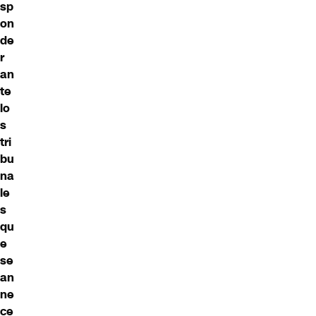
sp
on
de
r
an
te
lo
s
tri
bu
na
le
s
qu
e
se
an
ne
ce