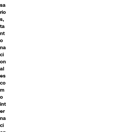
sa
rio
s,
ta
nt
o
na
ci
on
al
es
co
m
o
int
er
na
ci