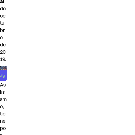
al
de
oc
tu
br
e
de
20
19.
As
imi
sm
o,
tie
ne
po