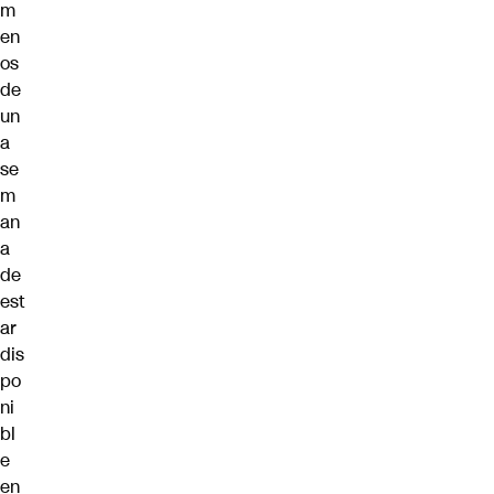
m
en
os
de
un
a
se
m
an
a
de
est
ar
dis
po
ni
bl
e
en