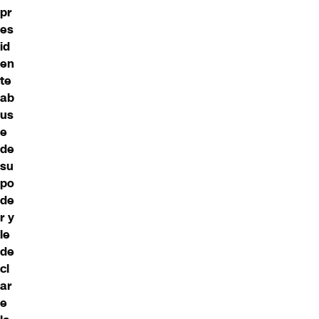
pr
es
id
en
te
ab
us
e
de
su
po
de
r y
le
de
cl
ar
e