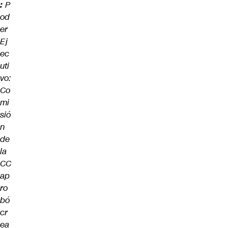
:
P
od
er
Ej
ec
uti
vo:
Co
mi
sió
n
de
la
CC
ap
ro
bó
cr
ea