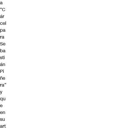
a
“C
ár
cel
pa
ra
Se
ba
sti
án
Pi
ñe
ra”
y
qu
e
en
su
art