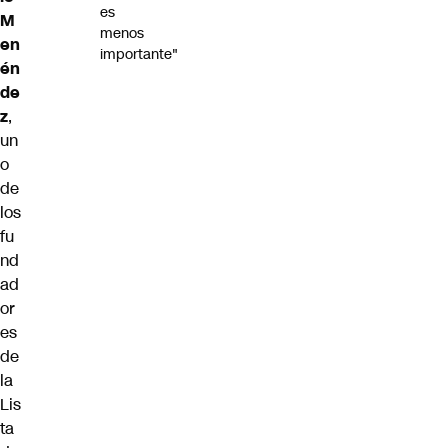
es
M
menos
en
importante"
én
de
z
,
un
o
de
los
fu
nd
ad
or
es
de
la
Lis
ta