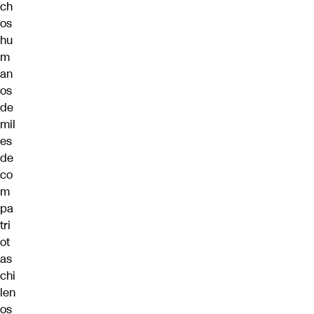
ch
os
hu
m
an
os
de
mil
es
de
co
m
pa
tri
ot
as
chi
len
os