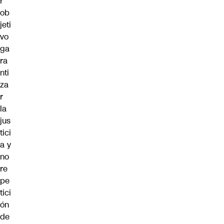
r
ob
jeti
vo
ga
ra
nti
za
r
la
jus
tici
a y
no
re
pe
tici
ón
de