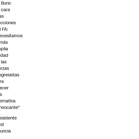
 Boric
 cara
las
ecciones
l FA:
ecesitamos
 más
plia
idad
 las
erzas
ogresistas
ra
recer
a
ternativa
nvocante"
esidente
st
uncia
n