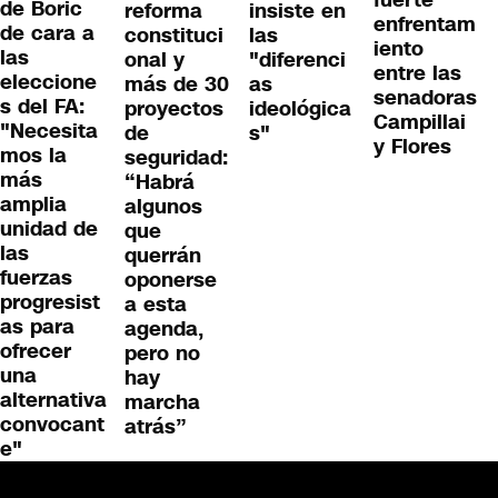
fuerte
de Boric
reforma
insiste en
enfrentam
de cara a
constituci
las
iento
las
onal y
"diferenci
entre las
eleccione
más de 30
as
senadoras
s del FA:
proyectos
ideológica
Campillai
"Necesita
de
s"
y Flores
mos la
seguridad:
más
“Habrá
amplia
algunos
unidad de
que
las
querrán
fuerzas
oponerse
progresist
a esta
as para
agenda,
ofrecer
pero no
una
hay
alternativa
marcha
convocant
atrás”
e"