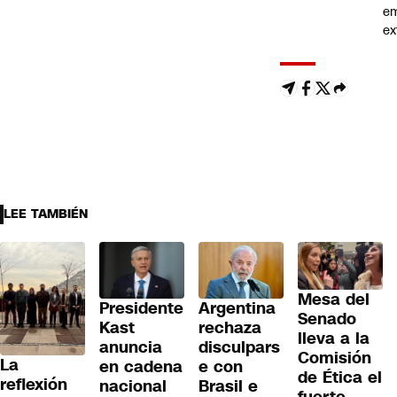
e
ex
LEE TAMBIÉN
Mesa del
Presidente
Argentina
Senado
Kast
rechaza
lleva a la
anuncia
disculpars
Comisión
La
en cadena
e con
de Ética el
reflexión
nacional
Brasil e