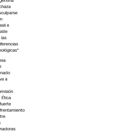
gentina
chaza
sculparse
on
asil e
siste
 las
iferencias
eológicas"
esa
l
enado
eva a
misión
 Ética
 fuerte
frentamiento
tre
s
nadoras