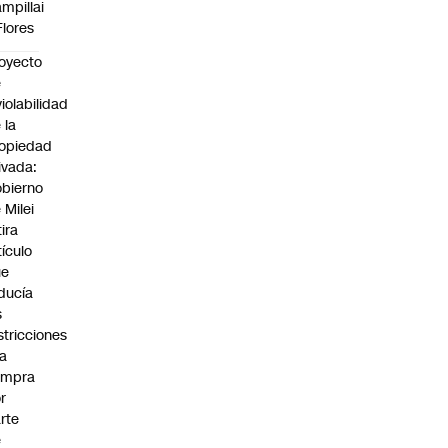
mpillai
Flores
oyecto
e
violabilidad
 la
opiedad
ivada:
bierno
 Milei
tira
tículo
ue
ducía
s
stricciones
la
ompra
r
rte
e