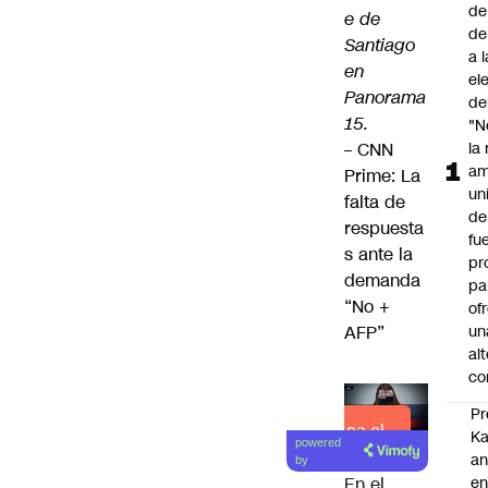
de
e de
de
Santiago
a 
en
el
Panorama
de
15.
"N
–
CNN
la
am
Prime: La
un
falta de
de
respuesta
fu
s ante la
pr
demanda
pa
“No +
of
AFP”
un
al
co
Pr
Lea el
Ka
powered
artículo
an
by
e
En el