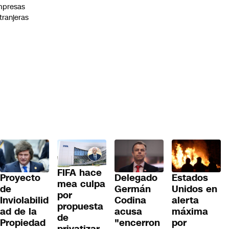
mpresas
tranjeras
FIFA hace
Proyecto
Delegado
Estados
mea culpa
de
Germán
Unidos en
por
Inviolabilid
Codina
alerta
propuesta
ad de la
acusa
máxima
de
Propiedad
"encerron
por