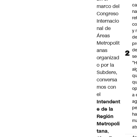
c
marco del
na
Congreso
re
Internacio
co
nal de
y
Áreas
de
Metropolit
pr
d
anas
se
organizad
“H
o por la
al
Subdere,
q
conversa
qu
mos con
op
el
a 
ag
Intendent
pe
e de la
ha
Región
m
Metropoli
at
tana
,