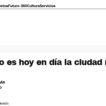
letos
Futuro 360
Cultura
Servicios
o es hoy en día la ciudad
MÁS
O
flexión