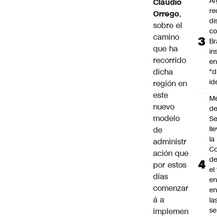
Ar
Claudio
re
Orrego
,
di
sobre el
c
camino
Br
que ha
in
recorrido
en
dicha
"d
id
región en
este
M
nuevo
de
modelo
S
ll
de
la
administr
Co
ación que
de
por estos
el
días
en
comenzar
en
á a
la
se
implemen