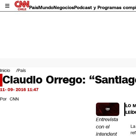
País
Mundo
Negocios
Podcast y Programas comp
País
Mundo
Inicio
País
Negocios
Claudio Orrego: “Santiag
Deportes
Programas completos
11- 09- 2016 11:47
Cultura
Por
CNN
Servicios
LO 
Bits
LEÍD
CNN Data
Entrevista
CNN tiempo
con el
La
Futuro 360
re
intendent
Opinión