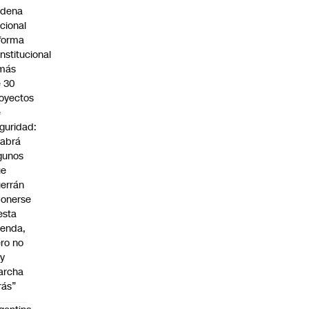
adena
cional
forma
nstitucional
 más
 30
oyectos
e
guridad:
abrá
gunos
ue
errán
onerse
esta
enda,
ro no
y
archa
rás”