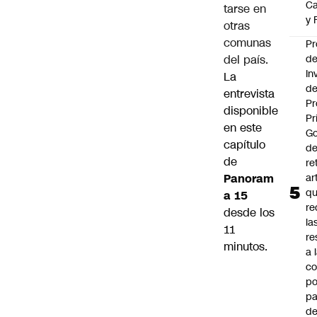
Ca
tarse en
y 
otras
comunas
Pr
d
del país.
In
La
de
entrevista
Pr
disponible
Pr
en este
Go
capítulo
de
de
re
ar
Panoram
q
a 15
re
desde los
la
11
re
minutos.
a 
c
po
pa
d