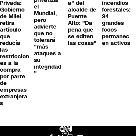
privatizar
Privada:
a" del
incendios
el
Gobierno
alcalde de
forestales:
Mundial,
de Milei
Puente
94
pero
retira
Alto: "Da
grandes
advierte
artículo
pena que
focos
que no
que
se editen
permanec
tolerará
reducía
las cosas"
en activos
"más
las
ataques a
restriccion
su
es a la
integridad
compra
"
por parte
de
empresas
extranjera
s