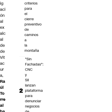
ig
criterios
para
aci
el
ón
cierre
al
preventivo
ex
de
alc
caminos
al
a
de
la
montaña
de
Vit
"Sin
ac
Fachadas":
ur
CNC
y
a,
SII
Ra
lanzan
úl
plataforma
To
para
rre
denunciar
al
negocios
ba
de