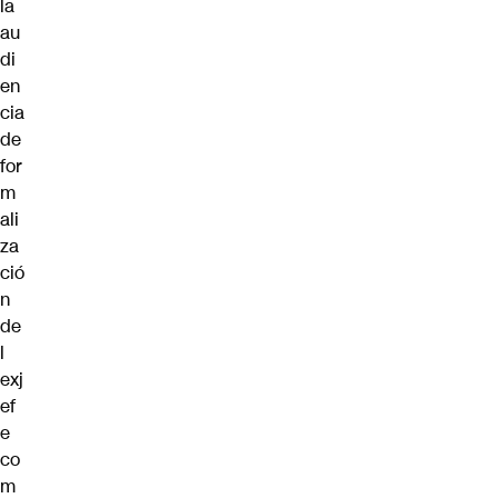
la
au
di
en
cia
de
for
m
ali
za
ció
n
de
l
exj
ef
e
co
m