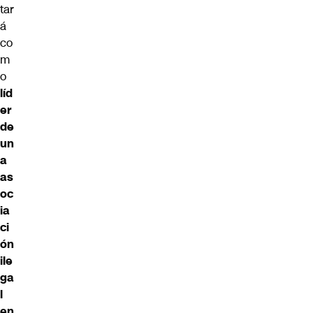
tar
á
co
m
o
líd
er
de
un
a
as
oc
ia
ci
ón
ile
ga
l
en