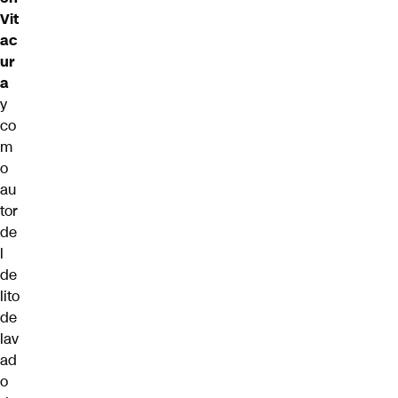
Vit
ac
ur
a
y
co
m
o
au
tor
de
l
de
lito
de
lav
ad
o