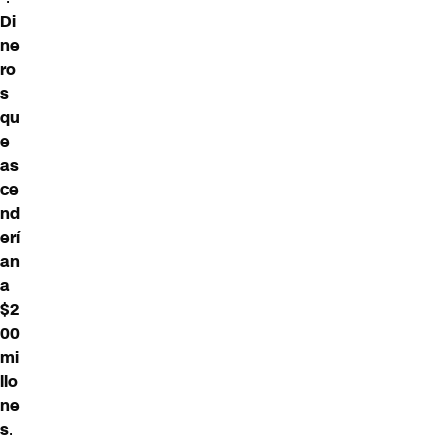
Di
ne
ro
s
qu
e
as
ce
nd
erí
an
a
$2
00
mi
llo
ne
s
.