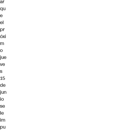
ar
qu
e
el
pr
óxi
m
o
jue
ve
s
15
de
jun
io
se
le
im
pu