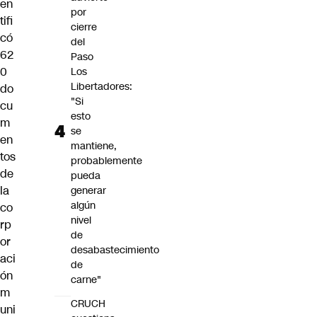
en
por
tifi
cierre
có
del
62
Paso
0
Los
Libertadores:
do
"Si
cu
esto
m
se
en
mantiene,
tos
probablemente
de
pueda
la
generar
algún
co
nivel
rp
de
or
desabastecimiento
aci
de
ón
carne"
m
CRUCH
uni