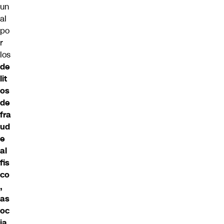
un
al
po
r
los
de
lit
os
de
fra
ud
e
al
fis
co
,
as
oc
ia