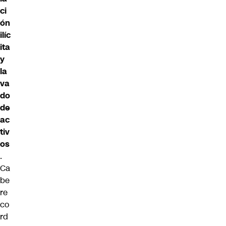
ci
ón
ilíc
ita
y
la
va
do
de
ac
tiv
os
.
Ca
be
re
co
rd