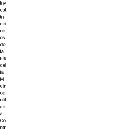
inv
est
ig
aci
on
es
de
la
Fis
cal
ía
M
etr
op
olit
an
a
Ce
ntr