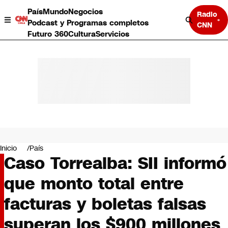
País
Mundo
Negocios
Radio
Podcast y Programas completos
CNN
Futuro 360
Cultura
Servicios
País
Mundo
Negocios
Inicio
País
Caso Torrealba: SII informó
Deportes
Programas completos
que monto total entre
Cultura
Servicios
facturas y boletas falsas
Bits
CNN Data
superan los $900 millones
CNN tiempo