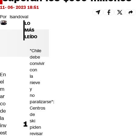
Futuro 360
11- 06- 2023 18:51
Opinión
Por
lsandoval
LO
MÁS
LEÍDO
"Chile
debe
convivir
con
En
la
el
nieve
m
y
no
ar
paralizarse":
co
Centros
de
de
la
ski
inv
piden
est
revisar