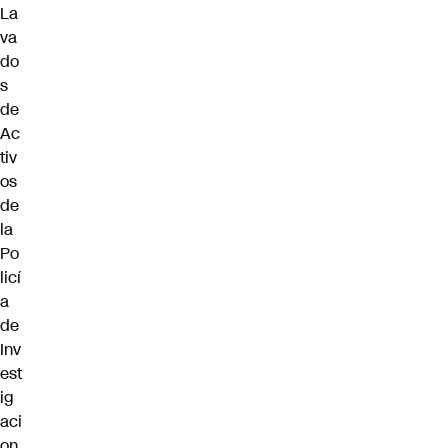
La
va
do
s
de
Ac
tiv
os
de
la
Po
licí
a
de
Inv
est
ig
aci
on