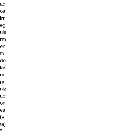
ad
os
irr
eg
ula
rm
en
te
de
las
or
ga
niz
aci
on
es
(Vi
ta)
”.