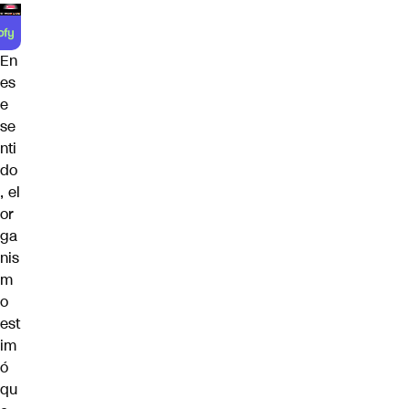
En
es
e
se
nti
do
, el
or
ga
nis
m
o
est
im
ó
qu