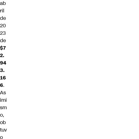
ab
ril
de
20
23
de
$7
2.
94
3.
16
6
.
As
imi
sm
o,
ob
tuv
o