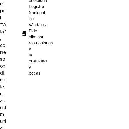
cuestiona
ci
Registro
pa
Nacional
l
de
“Vi
Vándalos:
Pide
ta”
eliminar
,
restricciones
co
a
rre
la
sp
gratuidad
on
y
di
becas
en
te
a
aq
uel
m
uni
ci