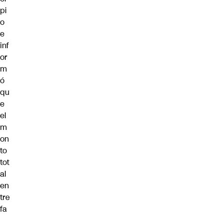
pi
o
e
inf
or
m
ó
qu
e
el
m
on
to
tot
al
en
tre
fa