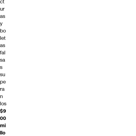
ct
ur
as
y
bo
let
as
fal
sa
s
su
pe
ra
n
los
$9
00
mi
llo