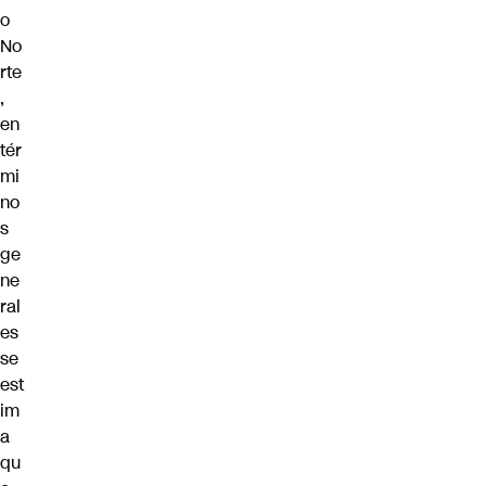
o
No
rte
,
en
tér
mi
no
s
ge
ne
ral
es
se
est
im
a
qu