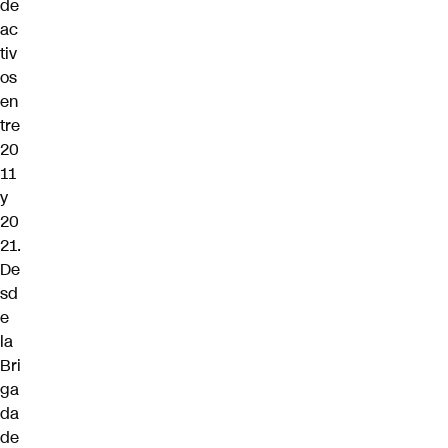
de
ac
tiv
os
en
tre
20
11
y
20
21.
De
sd
e
la
Bri
ga
da
de