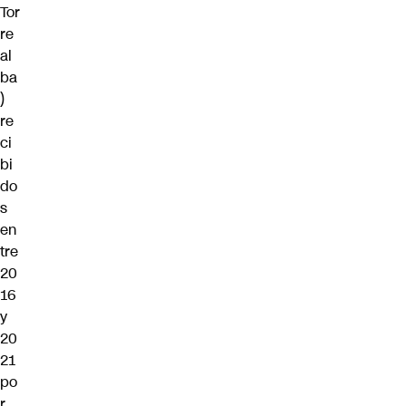
Tor
re
al
ba
)
re
ci
bi
do
s
en
tre
20
16
y
20
21
po
r