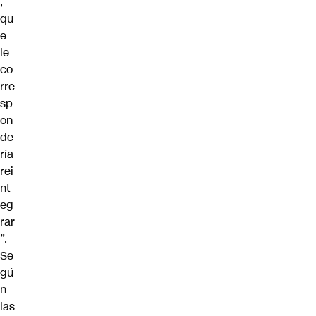
,
qu
e
le
co
rre
sp
on
de
ría
rei
nt
eg
rar
”.
Se
gú
n
las