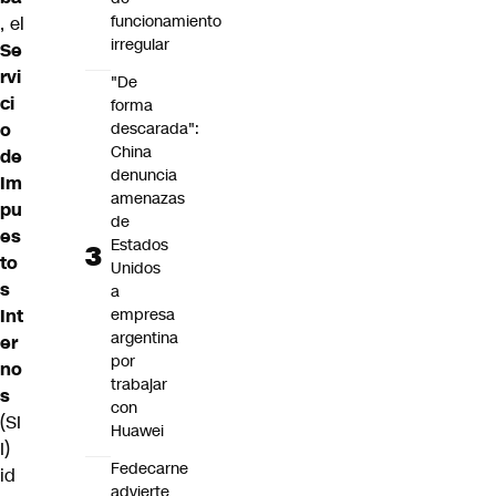
funcionamiento
, el
irregular
Se
rvi
"De
ci
forma
descarada":
o
China
de
denuncia
Im
amenazas
pu
de
es
Estados
to
Unidos
s
a
empresa
Int
argentina
er
por
no
trabajar
s
con
(SI
Huawei
I)
Fedecarne
id
advierte