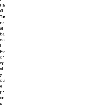
Ra
úl
Tor
re
al
ba
de
l
Pe
dr
eg
al
y
qu
e
pr
es
u