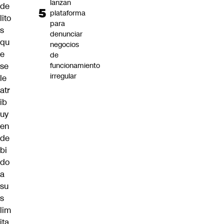
lanzan
de
plataforma
lito
para
s
denunciar
qu
negocios
e
de
se
funcionamiento
irregular
le
atr
ib
uy
en
de
bi
do
a
su
s
lim
ita