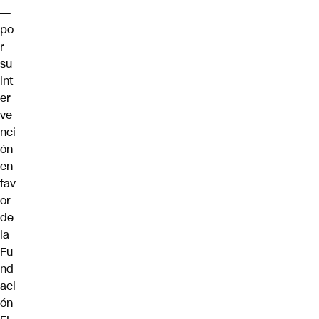
—
po
r
su
int
er
ve
nci
ón
en
fav
or
de
la
Fu
nd
aci
ón