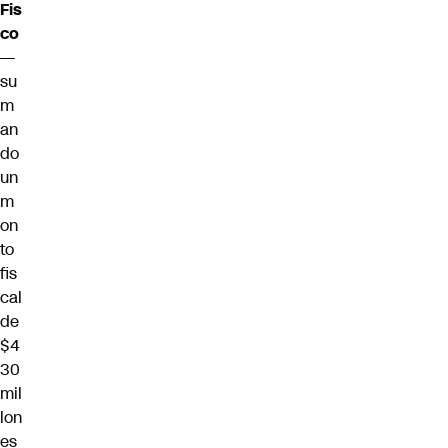
Fis
co
—
su
m
an
do
un
m
on
to
fis
cal
de
$4
30
mil
lon
es