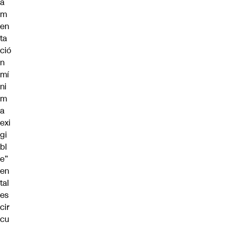
a
m
en
ta
ció
n
mí
ni
m
a
exi
gi
bl
e”
en
tal
es
cir
cu