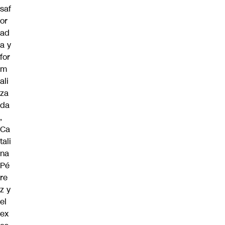
saf
or
ad
a y
for
m
ali
za
da
,
Ca
tali
na
Pé
re
z y
el
ex