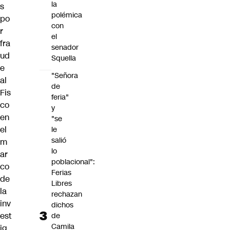
la
s
polémica
po
con
r
el
fra
senador
ud
Squella
e
"Señora
al
de
Fis
feria"
co
y
en
"se
el
le
salió
m
lo
ar
poblacional":
co
Ferias
de
Libres
la
rechazan
inv
dichos
est
de
Camila
ig