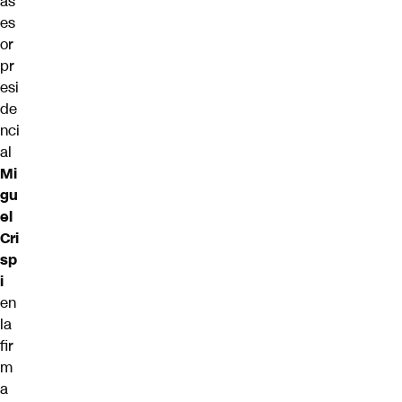
as
es
or
pr
esi
de
nci
al
Mi
gu
el
Cri
sp
i
en
la
fir
m
a