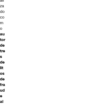
ali
za
do
co
m
o
au
tor
de
tre
s
de
lit
os
de
fra
ud
e
al