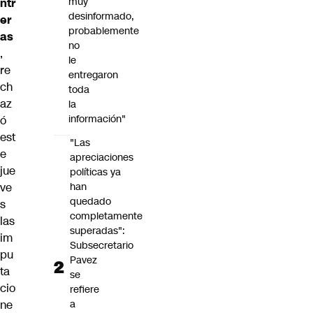
muy
ntr
desinformado,
er
probablemente
as
no
,
le
re
entregaron
ch
toda
az
la
información"
ó
est
"Las
e
apreciaciones
jue
políticas ya
ve
han
quedado
s
completamente
las
superadas":
im
Subsecretario
pu
Pavez
ta
se
cio
refiere
ne
a