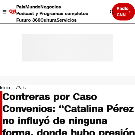
País
Mundo
Negocios
Radio
Podcast y Programas completos
CNN
Futuro 360
Cultura
Servicios
País
Mundo
Negocios
Inicio
País
Contreras por Caso
Deportes
Programas completos
Convenios: “Catalina Pérez
Cultura
Servicios
no influyó de ninguna
Bits
CNN Data
forma, donde hubo presión
CNN tiempo