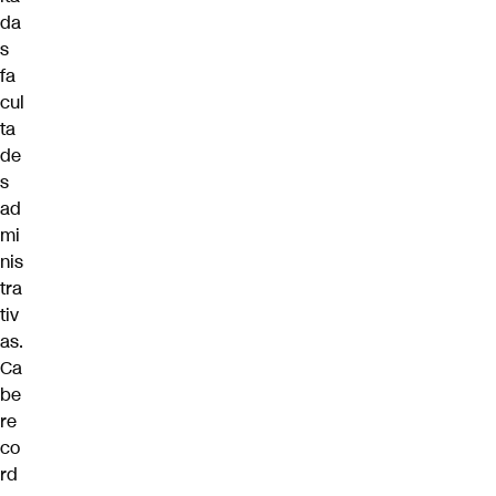
da
s
fa
cul
ta
de
s
ad
mi
nis
tra
tiv
as.
Ca
be
re
co
rd