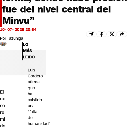
Futuro 360
fue del nivel central del
Opinión
Minvu”
10- 07- 2025 20:54
Por
azuniga
LO
MÁS
LEÍDO
Luis
Cordero
afirma
que
El
ha
ex
existido
se
una
"falta
re
de
mi
humanidad"
de