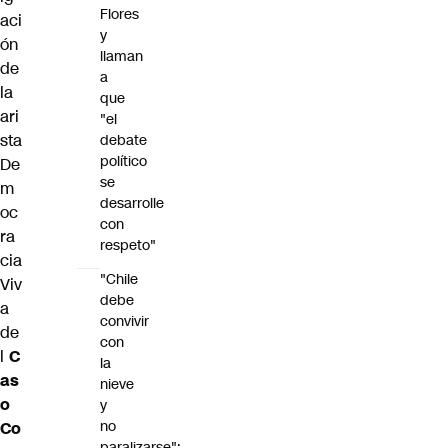
Flores
aci
y
ón
llaman
de
a
la
que
ari
"el
sta
debate
político
De
se
m
desarrolle
oc
con
ra
respeto"
cia
"Chile
Viv
debe
a
convivir
de
con
l
C
la
as
nieve
o
y
no
Co
paralizarse":