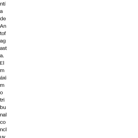
ntí
a
de
An
tof
ag
ast
a.
El
m
áxi
m
o
tri
bu
nal
co
ncl
uy