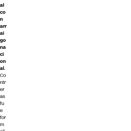
al
co
n
arr
ai
go
na
ci
on
al
.
Co
ntr
er
as
fu
e
for
m