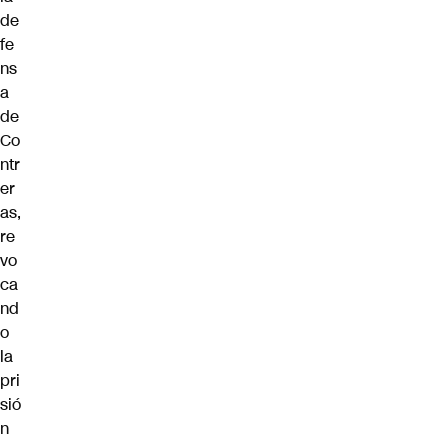
de
fe
ns
a
de
Co
ntr
er
as,
re
vo
ca
nd
o
la
pri
sió
n