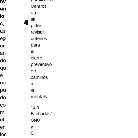
nv
Centros
en
de
io
ski
s
,
piden
as
revisar
eg
criterios
para
ur
el
an
cierre
do
preventivo
qu
de
e
caminos
no
a
pu
la
montaña
do
co
"Sin
m
Fachadas":
et
CNC
er
y
SII
los