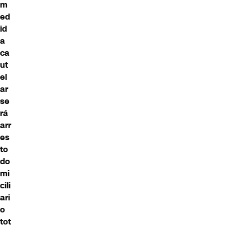
m
ed
id
a
ca
ut
el
ar
se
rá
arr
es
to
do
mi
cili
ari
o
tot