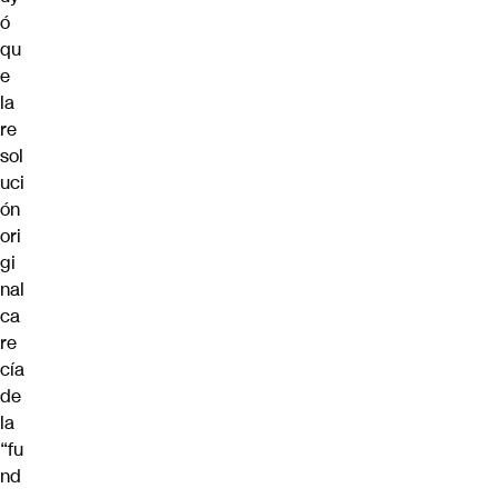
ó
qu
e
la
re
sol
uci
ón
ori
gi
nal
ca
re
cía
de
la
“fu
nd