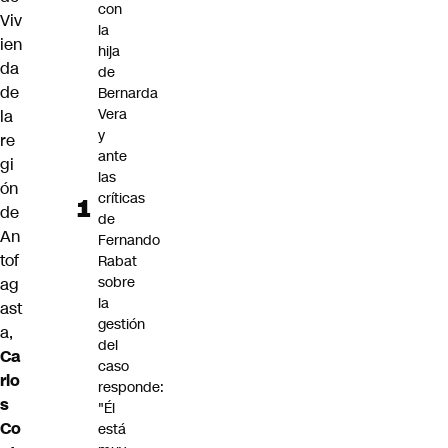
con
Viv
la
ien
hija
da
de
de
Bernarda
Vera
la
y
re
ante
gi
las
ón
críticas
de
de
An
Fernando
tof
Rabat
sobre
ag
la
ast
gestión
a,
del
Ca
caso
rlo
responde:
s
"Él
Co
está