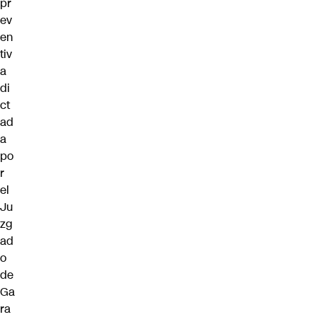
pr
ev
en
tiv
a
di
ct
ad
a
po
r
el
Ju
zg
ad
o
de
Ga
ra