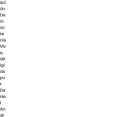
aci
ón
De
m
oc
ra
cia
Viv
a,
dir
igi
da
po
r
Da
nie
l
An
dr