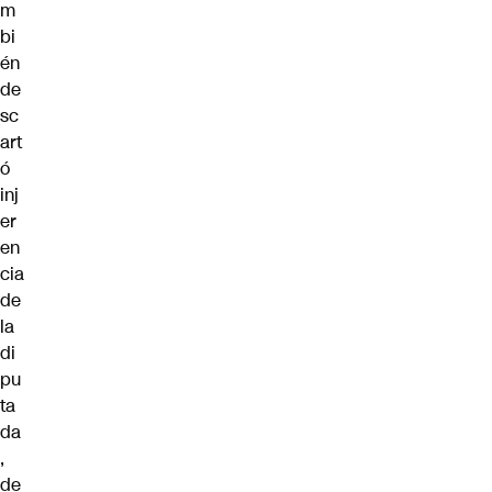
m
bi
én
de
sc
art
ó
inj
er
en
cia
de
la
di
pu
ta
da
,
de