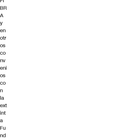
FI
BR
A
y
en
otr
os
co
nv
eni
os
co
n
la
ext
int
a
Fu
nd