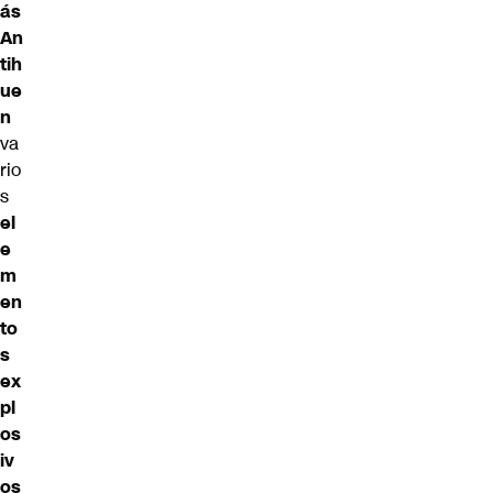
ás
An
tih
ue
n
va
rio
s
el
e
m
en
to
s
ex
pl
os
iv
os