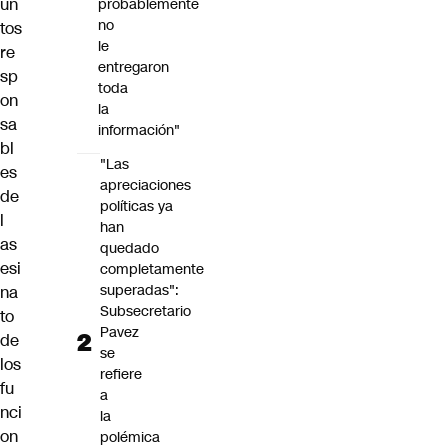
un
probablemente
no
tos
le
re
entregaron
sp
toda
on
la
sa
información"
bl
"Las
es
apreciaciones
de
políticas ya
l
han
as
quedado
esi
completamente
superadas":
na
Subsecretario
to
Pavez
de
se
los
refiere
fu
a
nci
la
on
polémica