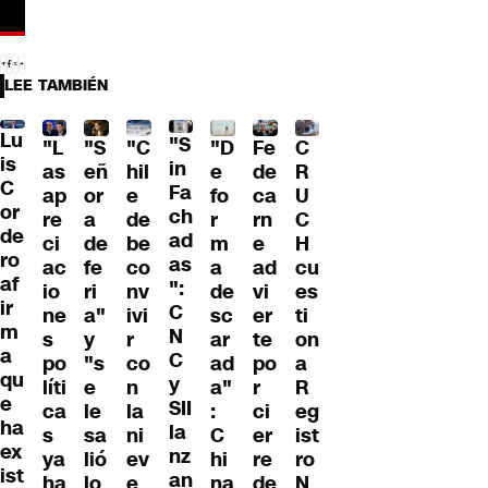
LEE TAMBIÉN
Lu
"S
"L
"S
"C
"D
Fe
C
is
in
as
eñ
hil
e
de
R
C
Fa
ap
or
e
fo
ca
U
or
ch
re
a
de
r
rn
C
de
ad
ci
de
be
m
e
H
ro
as
ac
fe
co
a
ad
cu
af
":
io
ri
nv
de
vi
es
ir
C
ne
a"
ivi
sc
er
ti
m
N
s
y
r
ar
te
on
a
C
po
"s
co
ad
po
a
qu
y
líti
e
n
a"
r
R
e
SII
ca
le
la
:
ci
eg
ha
la
s
sa
ni
C
er
ist
ex
nz
ya
lió
ev
hi
re
ro
ist
an
ha
lo
e
na
de
N