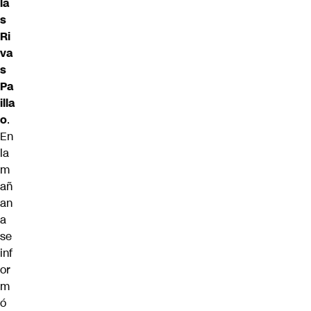
lá
s
Ri
va
s
Pa
illa
o
.
En
la
m
añ
an
a
se
inf
or
m
ó