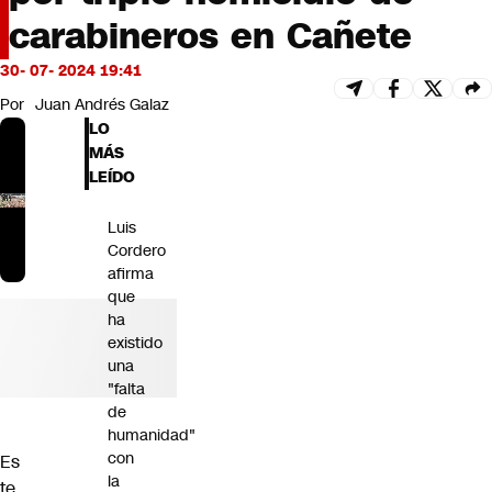
Futuro 360
carabineros en Cañete
Opinión
30- 07- 2024 19:41
Por
Juan Andrés Galaz
LO
MÁS
LEÍDO
Luis
Cordero
afirma
que
ha
existido
una
"falta
de
humanidad"
con
Es
la
te