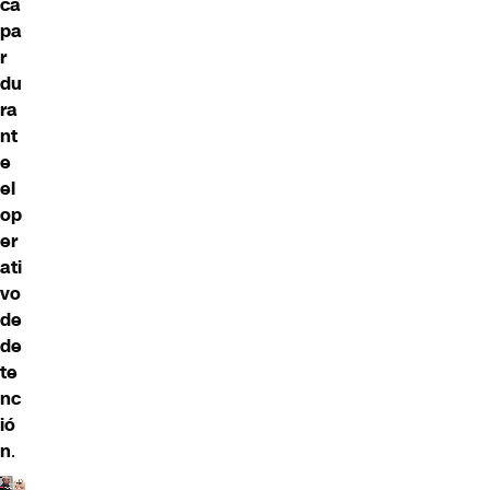
ca
pa
r
du
ra
nt
e
el
op
er
ati
vo
de
de
te
nc
ió
n
.