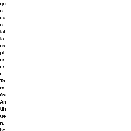
qu
e
aú
n
fal
ta
ca
pt
ur
ar
a
To
m
ás
An
tih
ue
n
,
he