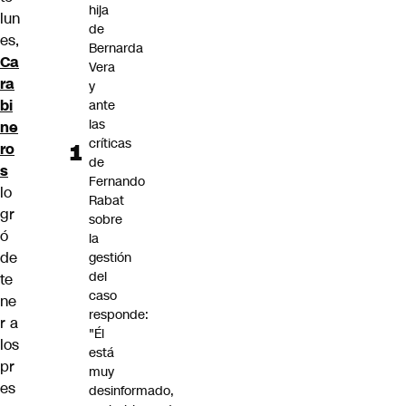
hija
lun
de
es,
Bernarda
Ca
Vera
ra
y
bi
ante
las
ne
críticas
ro
de
s
Fernando
lo
Rabat
gr
sobre
ó
la
de
gestión
del
te
caso
ne
responde:
r a
"Él
los
está
pr
muy
es
desinformado,