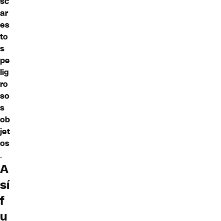
sc
ar
es
to
s
pe
lig
ro
so
s
ob
jet
os
.
A
sí
f
u