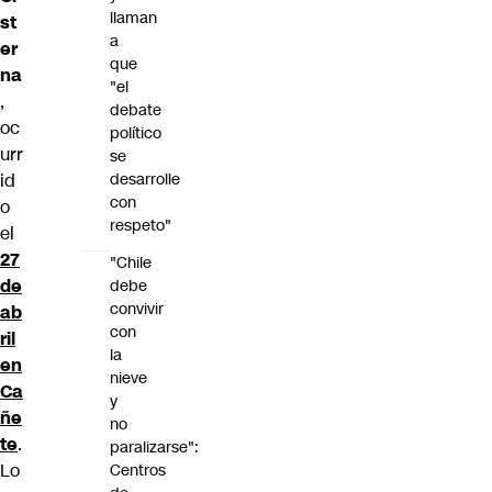
llaman
st
a
er
que
na
"el
,
debate
oc
político
urr
se
id
desarrolle
con
o
respeto"
el
27
"Chile
de
debe
convivir
ab
con
ril
la
en
nieve
Ca
y
ñe
no
te
.
paralizarse":
Lo
Centros