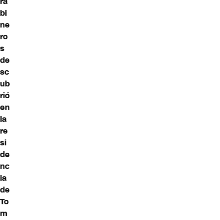
ra
bi
ne
ro
s
de
sc
ub
rió
en
la
re
si
de
nc
ia
de
To
m