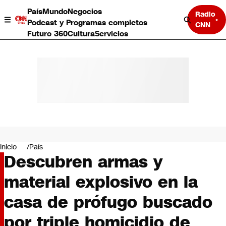
País
Mundo
Negocios
Radio
Podcast y Programas completos
CNN
Futuro 360
Cultura
Servicios
País
Mundo
Negocios
Inicio
País
Descubren armas y
Deportes
Programas completos
material explosivo en la
Cultura
Servicios
casa de prófugo buscado
Bits
CNN Data
por triple homicidio de
CNN tiempo