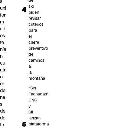
de
s
ski
uni
piden
for
revisar
m
criterios
ad
para
os
el
te
cierre
preventivo
nía
de
n
caminos
cu
a
atr
la
o
montaña
ór
"Sin
de
Fachadas":
ne
CNC
s
y
de
SII
de
lanzan
plataforma
te