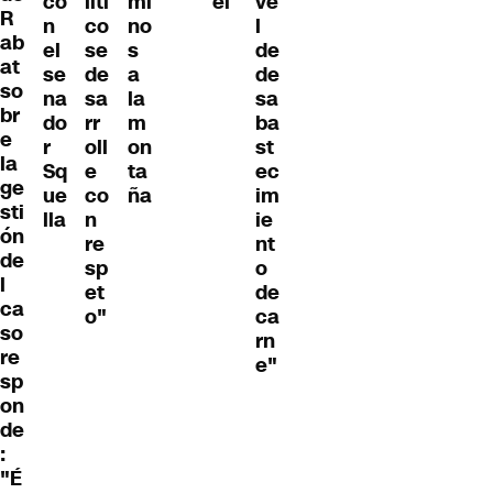
co
líti
mi
ei
ve
R
n
co
no
l
ab
el
se
s
de
at
se
de
a
de
so
na
sa
la
sa
br
do
rr
m
ba
e
r
oll
on
st
la
Sq
e
ta
ec
ge
ue
co
ña
im
sti
lla
n
ie
ón
re
nt
de
sp
o
l
et
de
ca
o"
ca
so
rn
re
e"
sp
on
de
:
"É