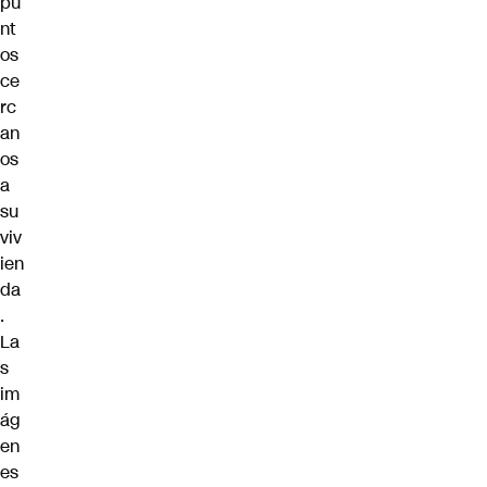
pu
nt
os
ce
rc
an
os
a
su
viv
ien
da
.
La
s
im
ág
en
es