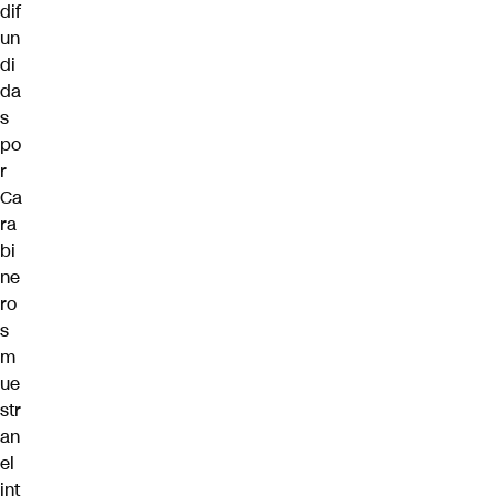
dif
un
di
da
s
po
r
Ca
ra
bi
ne
ro
s
m
ue
str
an
el
int