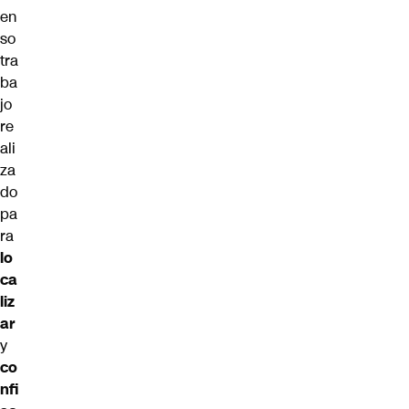
en
so
tra
ba
jo
re
ali
za
do
pa
ra
lo
ca
liz
ar
y
co
nfi