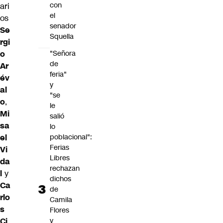
con
ari
el
os
senador
Se
Squella
rgi
o
"Señora
de
Ar
feria"
év
y
al
"se
o
,
le
Mi
salió
sa
lo
el
poblacional":
Ferias
Vi
Libres
da
rechazan
l
y
dichos
Ca
de
rlo
Camila
s
Flores
Ci
y