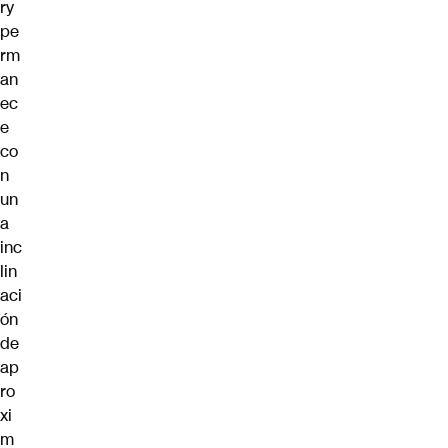
ry
pe
rm
an
ec
e
co
n
un
a
inc
lin
aci
ón
de
ap
ro
xi
m