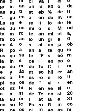
m
o
el
d
ci
l
Va
ne
an
de
o
in
ali
60
ld
gr
ti
H
de
au
st
%
eb
as
en
ac
IA
gu
a
de
en
":
e
ie
de
ra
re
lo
it
La
ce
nd
M
Ju
mi
s
o
es
rc
a,
et
m
te
mi
an
ta
an
G
a
bo
lo
gr
un
fa
o
ob
ja
A
s
an
ci
en
a
ie
qu
po
an
te
a
R
su
rn
eó
qu
te
s
“E
us
s
o
po
in
ce
en
l
ia
m
m
r
do
de
C
Te
qu
áx
an
er
y
nt
hil
so
e
im
ti
ro
al
es
e
ro
ex
os
en
r
ca
de
vi
”
pl
hi
e
si
nz
Fi
ve
en
ot
st
20
st
a
de
en
Te
a
ór
31
e
60
l
la
at
la
ic
co
m
su
Es
R
ro
co
os
m
as
pe
pi
eg
IC
m