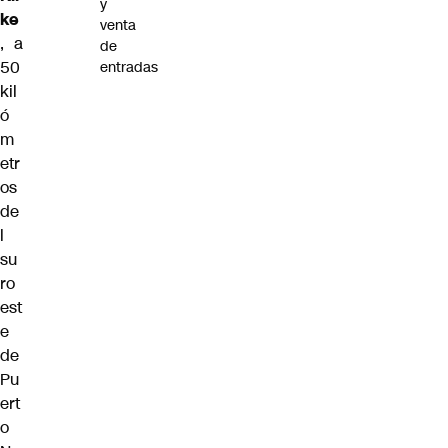
y
ke
venta
, a
de
50
entradas
kil
ó
m
etr
os
de
l
su
ro
est
e
de
Pu
ert
o