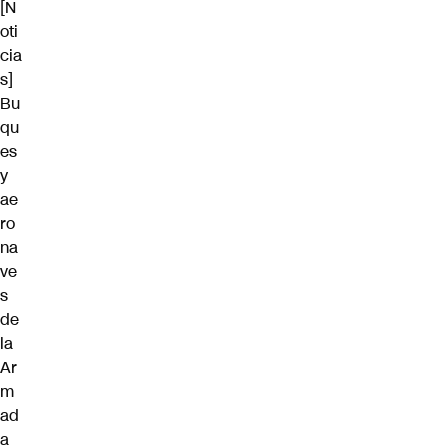
[N
oti
cia
s]
Bu
qu
es
y
ae
ro
na
ve
s
de
la
Ar
m
ad
a