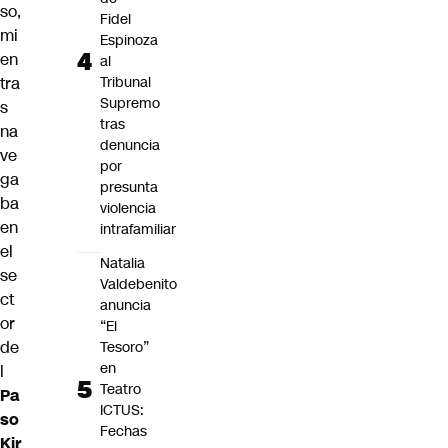
so,
Fidel
mi
Espinoza
en
al
tra
Tribunal
Supremo
s
tras
na
denuncia
ve
por
ga
presunta
ba
violencia
en
intrafamiliar
el
Natalia
se
Valdebenito
ct
anuncia
or
“El
de
Tesoro”
en
l
Teatro
Pa
ICTUS:
so
Fechas
Kir