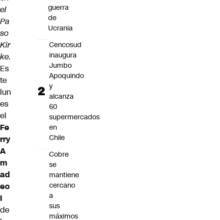
guerra
el
de
Pa
Ucrania
so
Kir
Cencosud
inaugura
ke.
Jumbo
Es
Apoquindo
te
y
lun
alcanza
es
60
el
supermercados
Fe
en
Chile
rry
A
Cobre
m
se
ad
mantiene
cercano
eo
a
I
sus
de
máximos