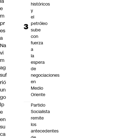
la
históricos
e
y
m
el
pr
petróleo
sube
es
con
a
fuerza
Na
a
vi
la
m
espera
ag
de
suf
negociaciones
en
rió
Medio
un
Oriente
go
lp
Partido
e
Socialista
remite
en
los
su
antecedentes
ca
de