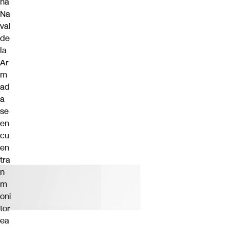
na
Na
val
de
la
Ar
m
ad
a
se
en
cu
en
tra
n
m
oni
tor
ea