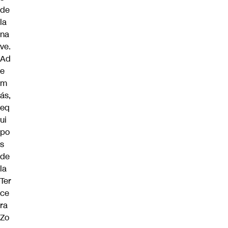
de
la
na
ve.
Ad
e
m
ás,
eq
ui
po
s
de
la
Ter
ce
ra
Zo