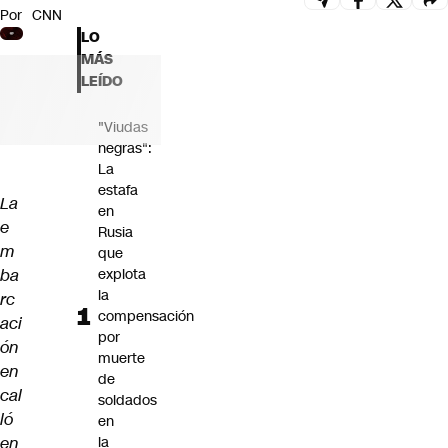
Por
CNN
Futuro 360
LO
Opinión
MÁS
LEÍDO
"Viudas
negras":
La
estafa
La
en
e
Rusia
m
que
ba
explota
la
rc
compensación
aci
por
ón
muerte
en
de
cal
soldados
ló
en
en
la