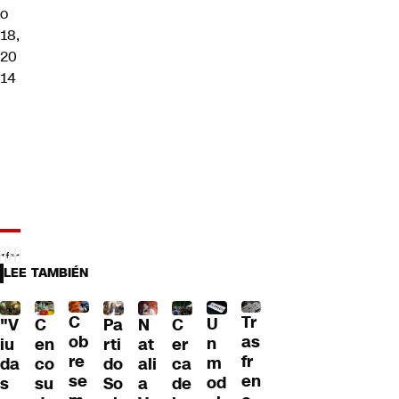
o
18,
20
14
LEE TAMBIÉN
C
Tr
U
C
Pa
C
N
"V
ob
as
n
en
rti
er
at
iu
re
fr
m
co
do
ca
ali
da
se
en
od
su
So
de
a
s