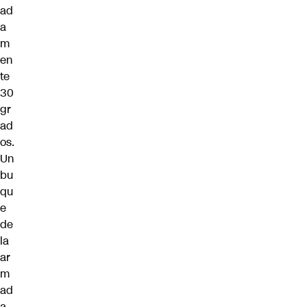
ad
a
m
en
te
30
gr
ad
os.
Un
bu
qu
e
de
la
ar
m
ad
a