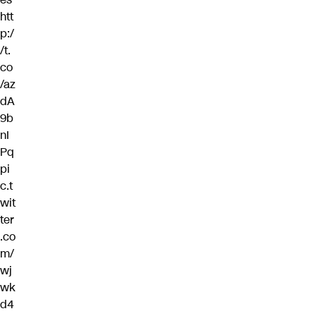
htt
p:/
/t.
co
/az
dA
9b
nI
Pq
pi
c.t
wit
ter
.co
m/
wj
wk
d4