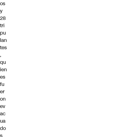
os
y
28
tri
pu
lan
tes
,
qu
ien
es
fu
er
on
ev
ac
ua
do
s