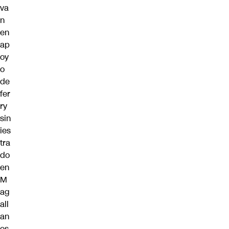
va
n
en
ap
oy
o
de
fer
ry
sin
ies
tra
do
en
M
ag
all
an
es