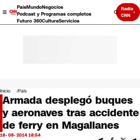
País
Mundo
Negocios
Radio
Podcast y Programas completos
CNN
Futuro 360
Cultura
Servicios
País
Mundo
Negocios
Inicio
País
Armada desplegó buques
Deportes
Programas completos
y aeronaves tras accidente
Cultura
Servicios
de ferry en Magallanes
Bits
CNN Data
18- 08- 2014 18:54
CNN tiempo