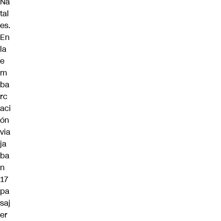
Na
tal
es.
En
la
e
m
ba
rc
aci
ón
via
ja
ba
n
17
pa
saj
er