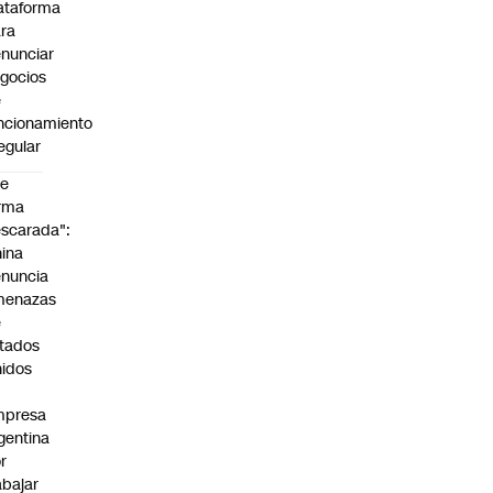
ataforma
ra
nunciar
gocios
e
ncionamiento
regular
De
rma
scarada":
ina
nuncia
menazas
e
tados
idos
mpresa
gentina
r
abajar