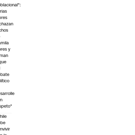
blacional":
rias
bres
chazan
chos
e
mila
ores y
aman
que
l
ebate
lítico
sarrolle
on
speto"
hile
ebe
nvivir