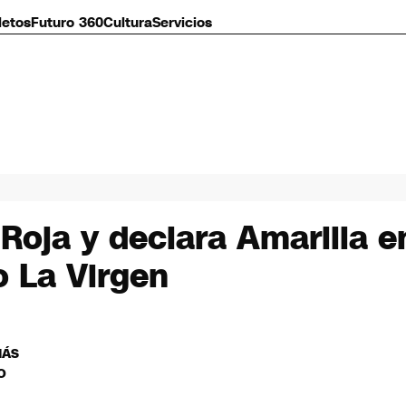
letos
Futuro 360
Cultura
Servicios
Roja y declara Amarilla e
o La Virgen
MÁS
O