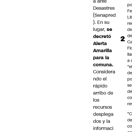
a ante
po
Desastres
Fe
(Senapred
Li
). En su
re
lugar,
se
di
d
decretó
Ca
Alerta
Fl
Amarilla
ll
para la
a 
comuna.
"e
Considera
d
ndo el
po
se
rápido
de
arribo de
c
los
re
recursos
desplega
"C
d
dos y la
co
informaci