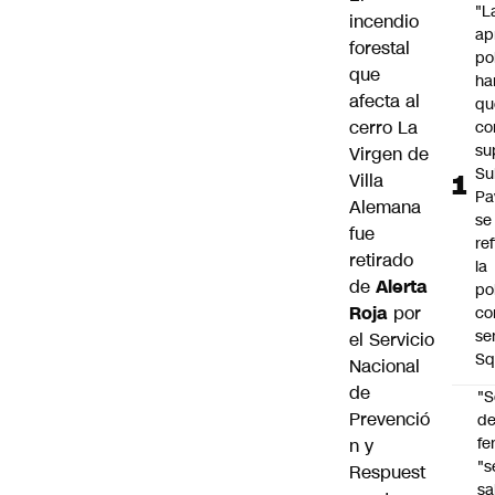
"L
incendio
ap
forestal
po
que
ha
afecta al
qu
cerro La
co
su
Virgen de
Su
Villa
Pa
Alemana
se
fue
re
retirado
la
de
Alerta
po
Roja
por
co
se
el Servicio
Sq
Nacional
de
"S
Prevenció
d
fe
n y
"s
Respuest
sa