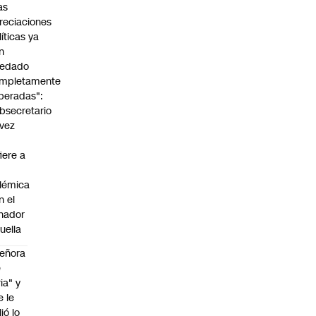
as
reciaciones
líticas ya
n
edado
mpletamente
peradas":
bsecretario
vez
fiere a
lémica
n el
nador
uella
eñora
e
ria" y
e le
lió lo