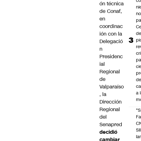
co
ón técnica
ni
de Conaf,
n
en
pa
coordinac
Ce
ión con la
de
pi
Delegació
re
n
cr
Presidenc
pa
ial
ci
Regional
pr
de
d
Valparaíso
c
a 
, la
m
Dirección
Regional
"S
del
Fa
C
Senapred
SII
decidió
la
cambiar