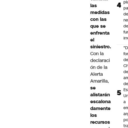
pl
las
pa
medidas
de
con las
ne
que se
d
fu
enfrenta
ir
el
siniestro.
"
Con la
fo
de
declaraci
Ch
ón de la
de
Alerta
a
Amarilla,
d
se
Es
alistarán
Un
escalona
a
e
damente
ar
los
po
recursos
tr