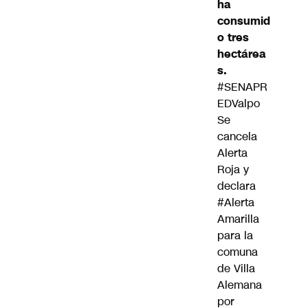
ha
consumid
o tres
hectárea
s.
#SENAPR
EDValpo
Se
cancela
Alerta
Roja y
declara
#Alerta
Amarilla
para la
comuna
de Villa
Alemana
por