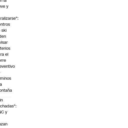
n la
eve y
o
ralizarse":
ntros
 ski
den
visar
iterios
ra el
erre
eventivo
e
aminos
la
ontaña
in
chadas":
NC y
nzan