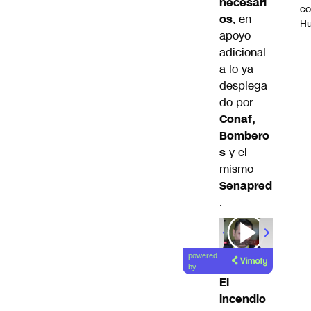
necesari
c
os
, en
H
apoyo
adicional
a lo ya
desplega
do por
Conaf,
Bombero
s
y el
mismo
Senapred
.
Lea el
powered
artículo
by
El
incendio