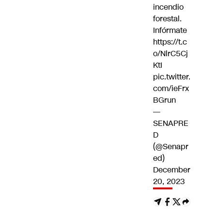
incendio
forestal.
Infórmate
https://t.c
o/NlrC5Cj
KtI
pic.twitter.
com/ieFrx
BGrun
—
SENAPRE
D
(@Senapr
ed)
December
20, 2023