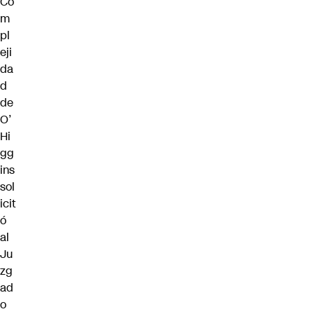
Co
m
pl
eji
da
d
de
O’
Hi
gg
ins
sol
icit
ó
al
Ju
zg
ad
o