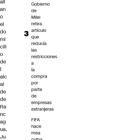
all
Gobierno
an
de
ó
Milei
retira
el
artículo
do
que
mi
reducía
cili
las
o
restricciones
de
a
l
la
compra
alc
por
al
parte
de
de
de
empresas
Ra
extranjeras
nc
FIFA
ag
hace
ua,
mea
Ju
culpa