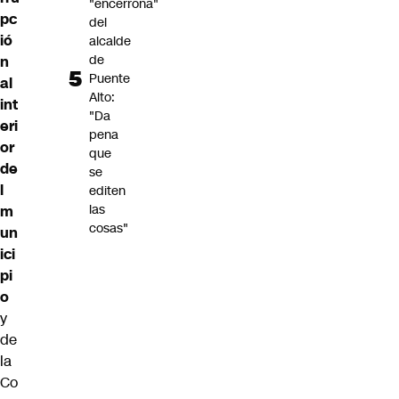
"encerrona"
pc
del
ió
alcalde
de
n
Puente
al
Alto:
int
"Da
eri
pena
or
que
de
se
l
editen
las
m
cosas"
un
ici
pi
o
y
de
la
Co