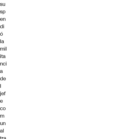
su
sp
en
di
ó
la
mil
ita
nci
a
de
l
jef
e
co
m
un
al
tra