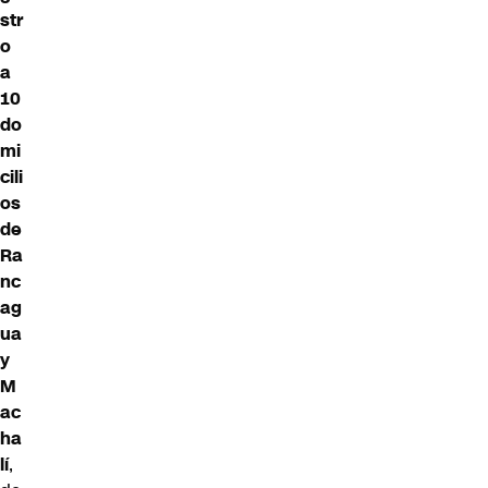
str
o
a
10
do
mi
cili
os
de
Ra
nc
ag
ua
y
M
ac
ha
lí
,