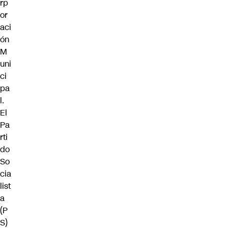
rp
or
aci
ón
M
uni
ci
pa
l.
El
Pa
rti
do
So
cia
list
a
(P
S)