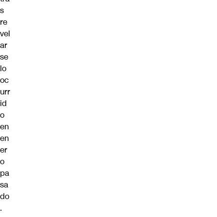
s
re
vel
ar
se
lo
oc
urr
id
o
en
en
er
o
pa
sa
do
.