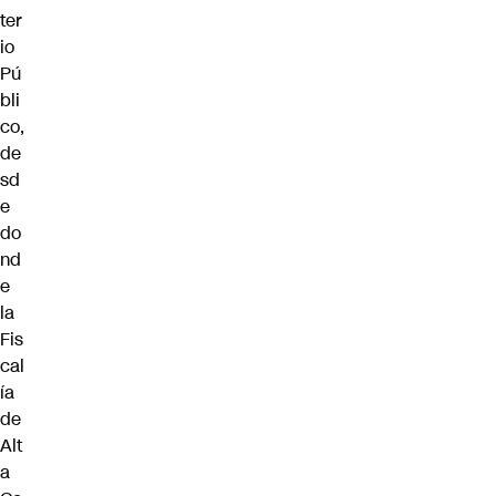
ter
io
Pú
bli
co
,
de
sd
e
do
nd
e
la
Fis
cal
ía
de
Alt
a