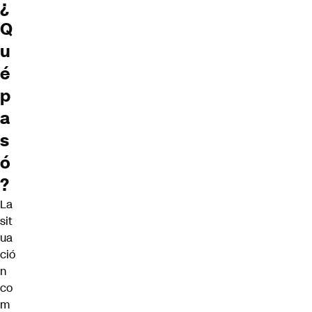
¿
Q
u
é
p
a
s
ó
?
La
sit
ua
ció
n
co
m