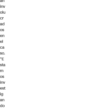
an
inv
olu
cr
ad
os
en
el
ca
so.
“E
sta
m
os
inv
est
ig
an
do