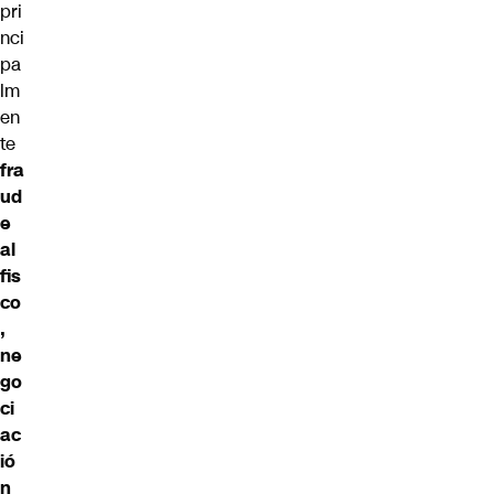
pri
nci
pa
lm
en
te
fra
ud
e
al
fis
co
,
ne
go
ci
ac
ió
n