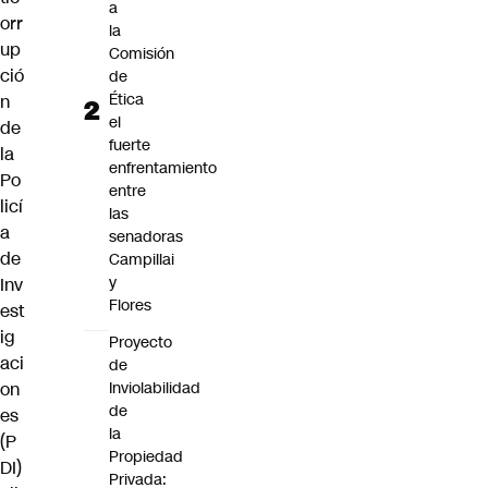
a
orr
la
up
Comisión
ció
de
Ética
n
el
de
fuerte
la
enfrentamiento
Po
entre
licí
las
a
senadoras
de
Campillai
y
Inv
Flores
est
ig
Proyecto
aci
de
Inviolabilidad
on
de
e
s
la
(P
Propiedad
DI)
Privada: