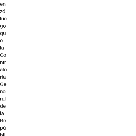
en
zó
lue
go
qu
e
la
Co
ntr
alo
ría
Ge
ne
ral
de
la
Re
pú
bli