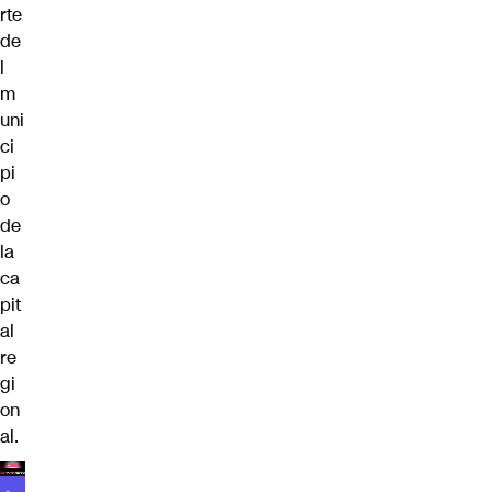
rte
de
l
m
uni
ci
pi
o
de
la
ca
pit
al
re
gi
on
al.