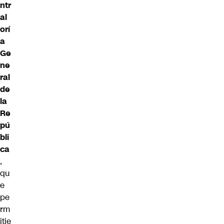
ntr
al
orí
a
Ge
ne
ral
de
la
Re
pú
bli
ca
,
qu
e
pe
rm
itie