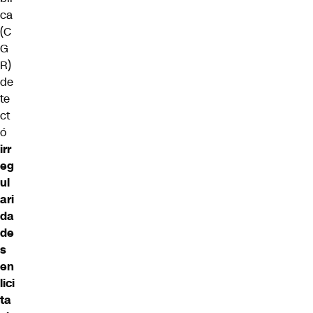
ca
(C
G
R)
de
te
ct
ó
irr
eg
ul
ari
da
de
s
en
lici
ta