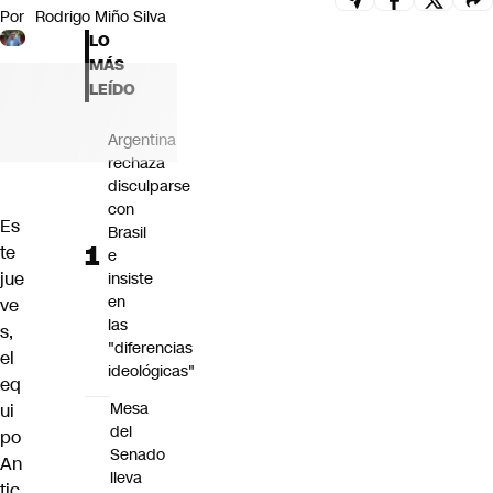
Por
Rodrigo Miño Silva
Futuro 360
LO
Opinión
MÁS
LEÍDO
Argentina
rechaza
disculparse
con
Es
Brasil
te
e
jue
insiste
en
ve
las
s,
"diferencias
el
ideológicas"
eq
Mesa
ui
del
po
Senado
An
lleva
tic