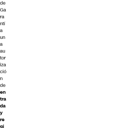
de
Ga
ra
ntí
a
un
a
au
tor
iza
ció
n
de
en
tra
da
y
re
gi