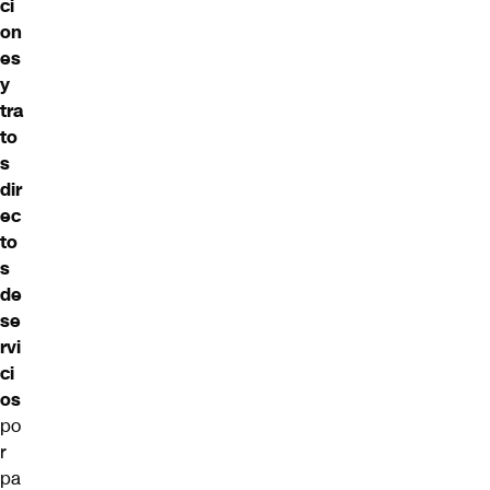
ci
on
es
y
tra
to
s
dir
ec
to
s
de
se
rvi
ci
os
po
r
pa