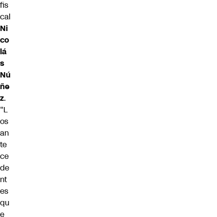
fis
cal
Ni
co
lá
s
Nú
ñe
z
.
“L
os
an
te
ce
de
nt
es
qu
e