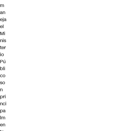
m
an
eja
el
Mi
nis
ter
io
Pú
bli
co
so
n
pri
nci
pa
lm
en