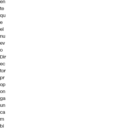
en
te
qu
e
el
nu
ev
o
Dir
ec
tor
pr
op
on
ga
un
ca
m
bi