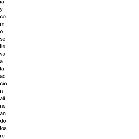
ia
y
co
m
o
se
lle
va
a
la
ac
ció
n
ali
ne
an
do
los
re