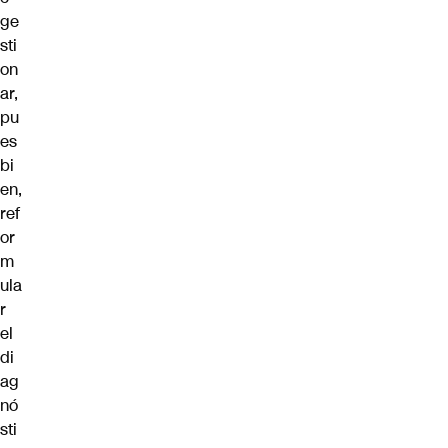
ge
sti
on
ar,
pu
es
bi
en,
ref
or
m
ula
r
el
di
ag
nó
sti