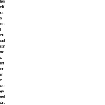
las
cif
ra
s
de
l
cu
est
ion
ad
o
inf
or
m
e
de
ev
asi
ón;