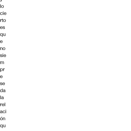
lo
cie
rto
es
qu
e
no
sie
m
pr
e
se
da
la
rel
aci
ón
qu