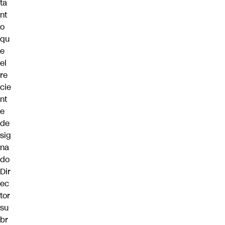
ta
nt
o
qu
e
el
re
cie
nt
e
de
sig
na
do
Dir
ec
tor
su
br