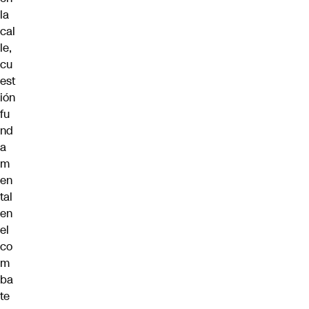
la
cal
le,
cu
est
ión
fu
nd
a
m
en
tal
en
el
co
m
ba
te