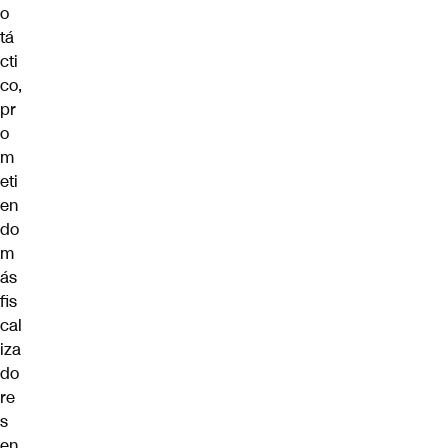
o
tá
cti
co,
pr
o
m
eti
en
do
m
ás
fis
cal
iza
do
re
s
en