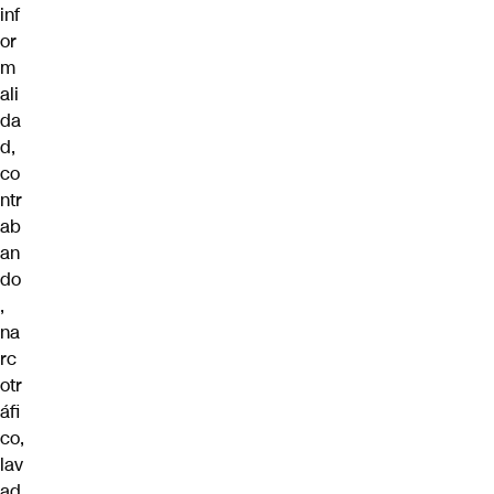
inf
or
m
ali
da
d,
co
ntr
ab
an
do
,
na
rc
otr
áfi
co,
lav
ad