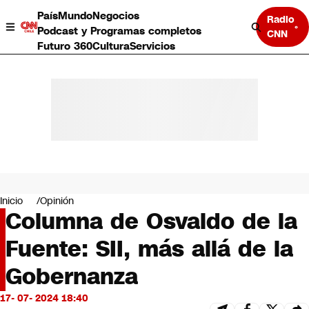
País
Mundo
Negocios
Radio
Podcast y Programas completos
CNN
Futuro 360
Cultura
Servicios
País
Mundo
Negocios
Inicio
Opinión
Columna de Osvaldo de la
Deportes
Programas completos
Fuente: SII, más allá de la
Cultura
Servicios
Gobernanza
Bits
CNN Data
17- 07- 2024 18:40
CNN tiempo