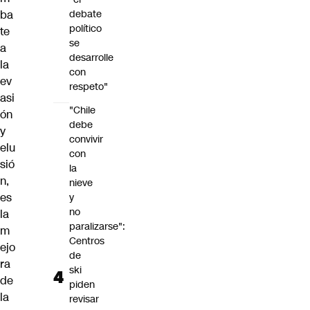
debate
ba
político
te
se
a
desarrolle
la
con
ev
respeto"
asi
"Chile
ón
debe
y
convivir
elu
con
sió
la
n,
nieve
es
y
no
la
paralizarse":
m
Centros
ejo
de
ra
ski
de
piden
la
revisar