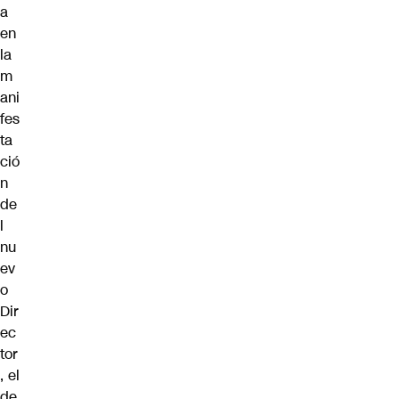
a
en
la
m
ani
fes
ta
ció
n
de
l
nu
ev
o
Dir
ec
tor
, el
de