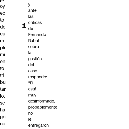
y
oy
ante
ec
las
to
críticas
de
de
cu
Fernando
m
Rabat
sobre
pli
la
mi
gestión
en
del
to
caso
tri
responde:
bu
"Él
tar
está
muy
io,
desinformado,
se
probablemente
ha
no
ge
le
ne
entregaron