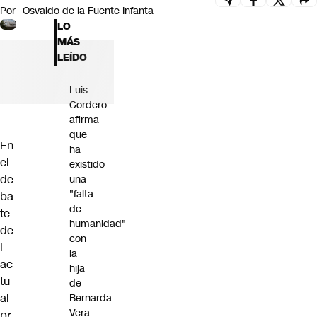
Por
Osvaldo de la Fuente Infanta
Futuro 360
LO
Opinión
MÁS
LEÍDO
Luis
Cordero
afirma
que
En
ha
el
existido
de
una
"falta
ba
de
te
humanidad"
de
con
l
la
ac
hija
tu
de
al
Bernarda
Vera
pr