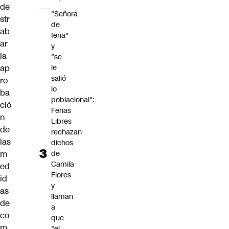
de
"Señora
str
de
ab
feria"
ar
y
la
"se
le
ap
salió
ro
lo
ba
poblacional":
ció
Ferias
n
Libres
de
rechazan
las
dichos
de
m
Camila
ed
Flores
id
y
as
llaman
de
a
co
que
m
"el