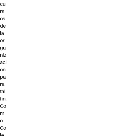
cu
rs
os
de
la
or
ga
niz
aci
ón
pa
ra
tal
fin.
Co
m
o
Co
le