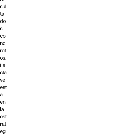
sul
ta
do
s
co
nc
ret
os.
La
cla
ve
est
á
en
la
est
rat
eg