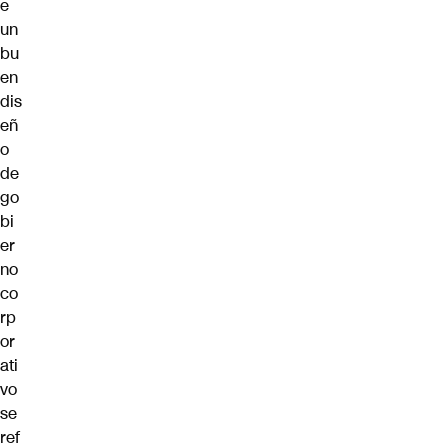
e
un
bu
en
dis
eñ
o
de
go
bi
er
no
co
rp
or
ati
vo
se
ref