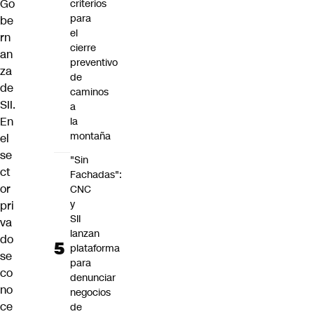
Go
criterios
para
be
el
rn
cierre
an
preventivo
za
de
de
caminos
SII.
a
En
la
montaña
el
se
"Sin
ct
Fachadas":
or
CNC
y
pri
SII
va
lanzan
do
plataforma
se
para
co
denunciar
no
negocios
ce
de