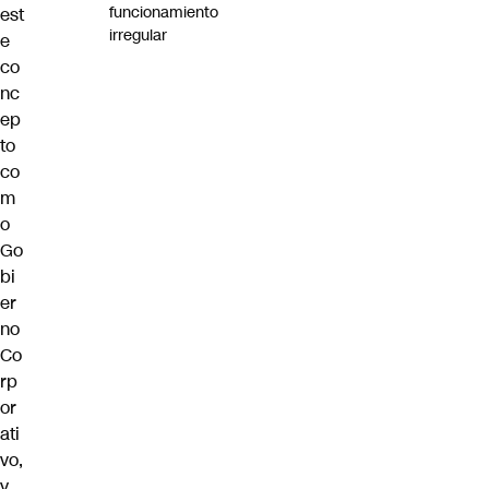
funcionamiento
est
irregular
e
co
nc
ep
to
co
m
o
Go
bi
er
no
Co
rp
or
ati
vo,
y