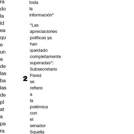
ra
toda
do
la
información"
la
id
"Las
ea
apreciaciones
qu
políticas ya
han
e
quedado
un
completamente
a
superadas":
de
Subsecretario
las
Pavez
ba
se
las
refiere
a
de
la
pl
polémica
at
con
a
el
pa
senador
ra
Squella