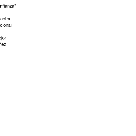
nfianza”
rector
cional
e
jor
ñez