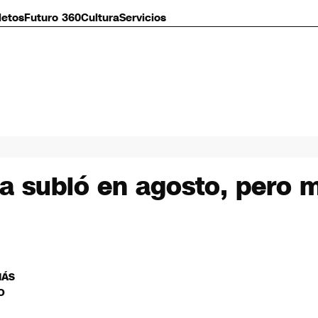
letos
Futuro 360
Cultura
Servicios
a subió en agosto, pero m
MÁS
O