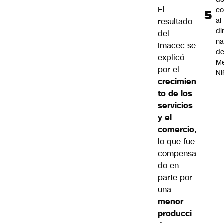
El
co
al
resultado
di
del
na
Imacec se
d
explicó
Me
por el
Ni
crecimien
to de los
servicios
y el
comercio
,
lo que fue
compensa
do en
parte por
una
menor
producci