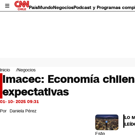
País
Mundo
Negocios
Podcast y Programas comp
País
Mundo
Inicio
Negocios
Negocios
Imacec: Economía chilen
Deportes
expectativas
Programas completos
Cultura
Servicios
01- 10- 2025 09:31
Bits
Por
Daniela Pérez
CNN Data
LO 
CNN tiempo
LEÍD
Futuro 360
Este
Opinión