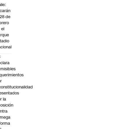
ile:
carán
 28 de
brero
 el
arque
tadio
cional
C
clara
misibles
querimientos
r
constitucionalidad
esentados
r la
osición
ntra
 mega
forma