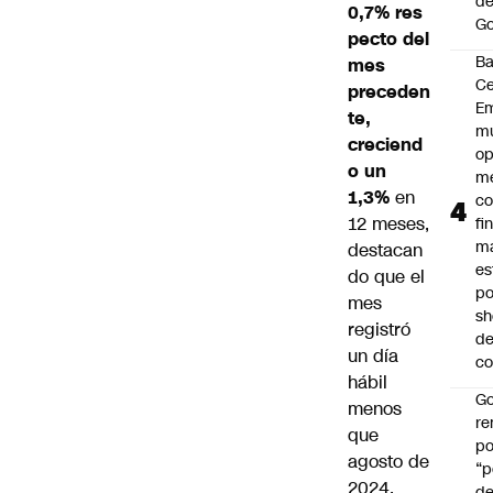
de
0,7% res
Go
pecto del
B
mes
Ce
preceden
E
te,
mu
creciend
op
o un
me
1,3%
en
co
12 meses,
fi
m
destacan
es
do que el
po
mes
s
registró
d
un día
co
hábil
Go
menos
r
que
po
agosto de
“p
2024.
d