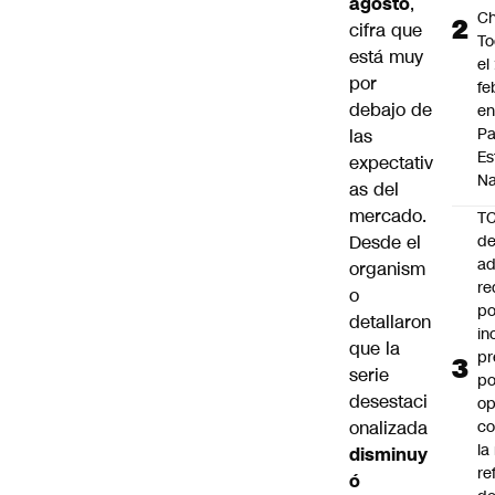
agosto
,
Ch
cifra que
To
está muy
el
por
fe
debajo de
en
P
las
Es
expectativ
Na
as del
mercado.
T
Desde el
de
ad
organism
re
o
po
detallaron
in
que la
pr
serie
po
desestaci
op
onalizada
co
la
disminuy
re
ó