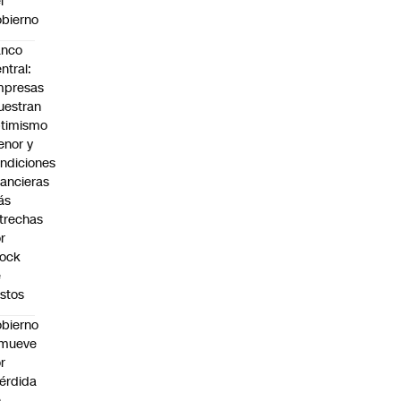
l
bierno
anco
ntral:
mpresas
estran
timismo
nor y
ndiciones
nancieras
ás
trechas
r
hock
e
stos
bierno
emueve
r
érdida
e