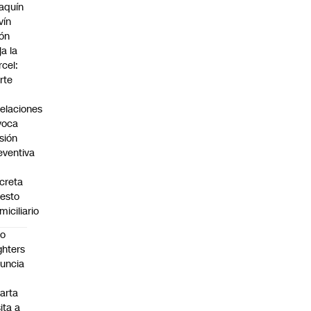
aquín
vín
ón
ja la
rcel:
rte
elaciones
voca
isión
eventiva
creta
resto
miciliario
oo
ghters
uncia
arta
sita a