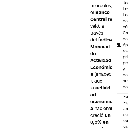
Jo
miércoles,
La
el
Banco
Le
Central
re
de
veló, a
cá
través
Co
de
del
Índice
Ap
Mensual
re
de
pr
Actividad
pr
Económic
y
a
(Imacec
de
), que
ar
do
la
activid
ad
F
económic
Fi
a
nacional
an
su
creció
un
cu
0,5% en
vi