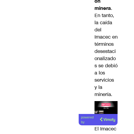
ón
minera
.
En tanto,
la caída
del
Imacec en
términos
desestaci
onalizado
s se debió
a los
servicios
y la
minería.
Lea el
powered
artículo
by
El Imacec