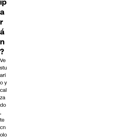
ip
a
r
á
n
?
Ve
stu
ari
o y
cal
za
do
,
te
cn
olo