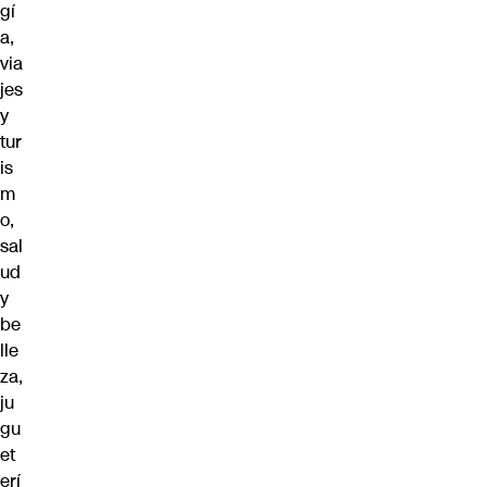
gí
a,
via
jes
y
tur
is
m
o,
sal
ud
y
be
lle
za,
ju
gu
et
erí