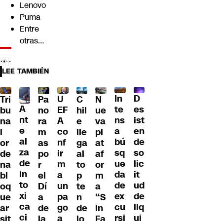
Lenovo
Puma
Entre
otras…
LEE TAMBIÉN
D
In
U
Tri
Pa
C
N
A
es
te
EF
bu
no
hil
ue
nt
ist
ns
A
na
ra
e
va
e
en
a
co
l
m
lle
pl
al
de
bú
nf
or
as
ga
at
za
so
sq
ir
de
po
al
af
de
lic
ue
m
na
r
to
or
in
it
da
a
bl
el
p
m
to
ud
de
un
oq
Dí
te
a
xi
de
ex
pa
ue
a
n
“S
ca
liq
cu
go
ar
de
de
in
ci
ui
rsi
a
sit
la
lo
Fa