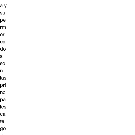
a y
su
pe
rm
er
ca
do
s
so
n
las
pri
nci
pa
les
ca
te
go