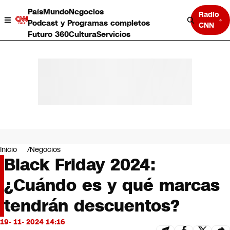
País
Mundo
Negocios
Radio
Podcast y Programas completos
CNN
Futuro 360
Cultura
Servicios
País
Mundo
Negocios
Inicio
Negocios
Black Friday 2024:
Deportes
Programas completos
¿Cuándo es y qué marcas
Cultura
Servicios
tendrán descuentos?
Bits
CNN Data
19- 11- 2024 14:16
CNN tiempo