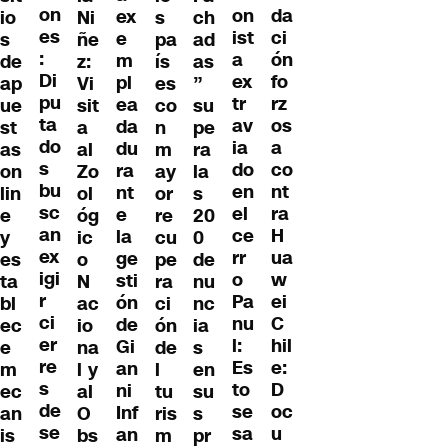
on
da
on
ex
io
Ni
s
ch
es
ci
ist
e
s
ñe
pa
ad
:
ón
a
m
de
z:
ís
as
Di
fo
ex
pl
ap
Vi
es
”
pu
rz
tr
ea
ue
sit
co
su
ta
os
av
da
st
a
n
pe
do
a
ia
du
as
al
m
ra
s
co
do
ra
on
Zo
ay
la
bu
nt
en
nt
lin
ol
or
s
sc
ra
el
e
e
óg
re
20
an
H
ce
la
y
ic
cu
0
ex
ua
rr
ge
es
o
pe
de
igi
w
o
sti
ta
N
ra
nu
r
ei
Pa
ón
bl
ac
ci
nc
ci
C
nu
de
ec
io
ón
ia
er
hil
l:
Gi
e
na
de
s
re
e:
Es
an
m
l y
l
en
s
D
to
ni
ec
al
tu
su
de
oc
se
Inf
an
O
ris
s
se
u
sa
an
is
bs
m
pr