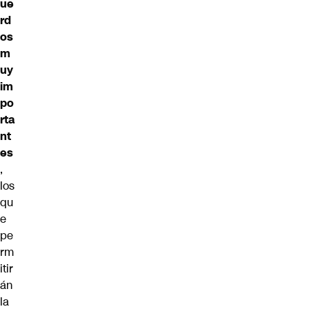
ue
rd
os
m
uy
im
po
rta
nt
es
,
los
qu
e
pe
rm
itir
án
la