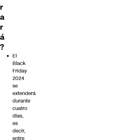
r
a
r
á
?
El
Black
Friday
2024
se
extenderá
durante
cuatro
días,
es
decir,
entre