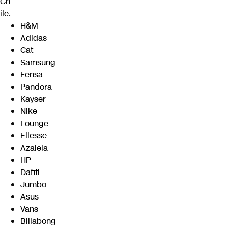
Ch
ile
.
H&M
Adidas
Cat
Samsung
Fensa
Pandora
Kayser
Nike
Lounge
Ellesse
Azaleia
HP
Dafiti
Jumbo
Asus
Vans
Billabong