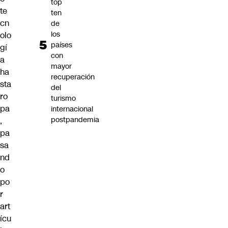
top
te
ten
cn
de
los
olo
países
gí
con
a
mayor
ha
recuperación
sta
del
ro
turismo
pa
internacional
postpandemia
,
pa
sa
nd
o
po
r
art
ícu