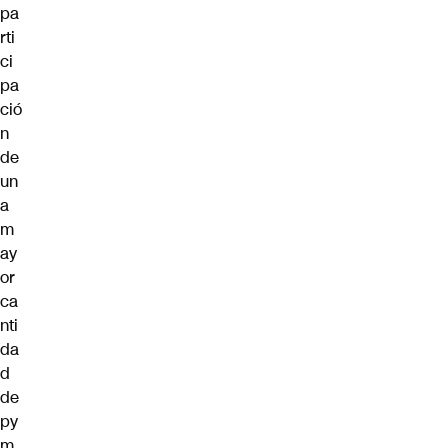
pa
rti
ci
pa
ció
n
de
un
a
m
ay
or
ca
nti
da
d
de
py
m