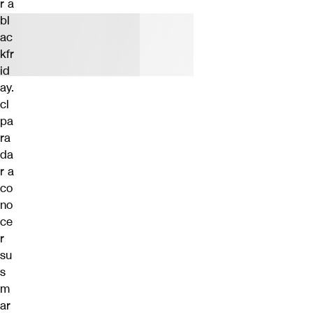
r a
bl
ac
kfr
id
ay.
cl
pa
ra
da
r a
co
no
ce
r
su
s
m
ar