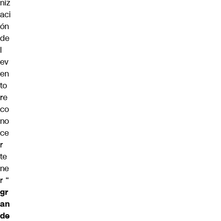
niz
aci
ón
de
l
ev
en
to
re
co
no
ce
r
te
ne
r “
gr
an
de