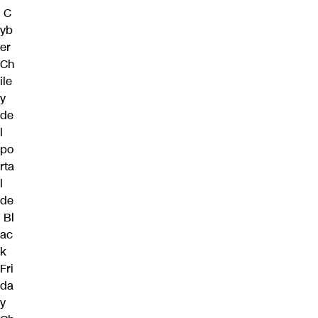
C
yb
er
Ch
ile
y
de
l
po
rta
l
de
Bl
ac
k
Fri
da
y