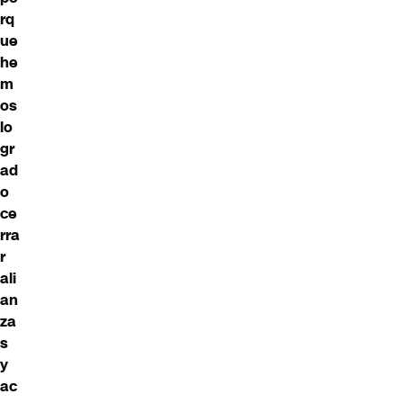
rq
ue
he
m
os
lo
gr
ad
o
ce
rra
r
ali
an
za
s
y
ac