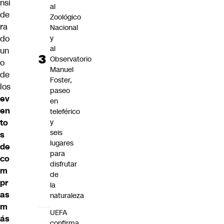
nsi
al
de
Zoológico
ra
Nacional
y
do
al
un
Observatorio
o
Manuel
de
Foster,
los
paseo
ev
en
en
teleférico
y
to
seis
s
lugares
de
para
co
disfrutar
m
de
pr
la
as
naturaleza
m
UEFA
ás
confirma