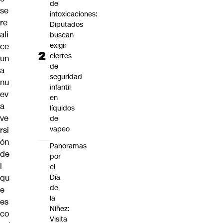
de
se
intoxicaciones:
re
Diputados
ali
buscan
exigir
ce
cierres
un
de
a
seguridad
nu
infantil
ev
en
a
líquidos
ve
de
vapeo
rsi
ón
Panoramas
de
por
l
el
Día
qu
de
e
la
es
Niñez:
co
Visita