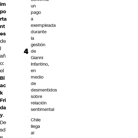
im
un
po
pago
rta
a
exempleada
nt
durante
es
la
de
gestión
l
de
añ
Gianni
o:
Infantino,
el
en
medio
Bl
de
ac
desmentidos
k
sobre
Fri
relación
da
sentimental
y
.
Chile
De
llega
sd
al
e