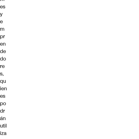
es
y
e
m
pr
en
de
do
re
s,
qu
ien
es
po
dr
án
util
iza