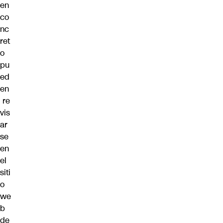
en
co
nc
ret
o
pu
ed
en
re
vis
ar
se
en
el
siti
o
we
b
de