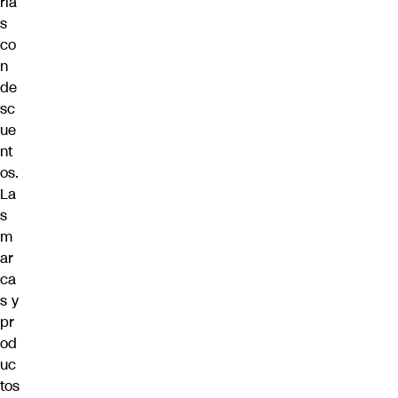
ría
s
co
n
de
sc
ue
nt
os.
La
s
m
ar
ca
s y
pr
od
uc
tos