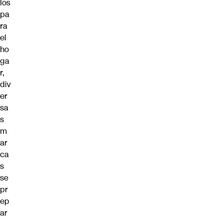
los
pa
ra
el
ho
ga
r,
div
er
sa
s
m
ar
ca
s
se
pr
ep
ar