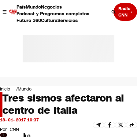
País
Mundo
Negocios
Radio
Podcast y Programas completos
CNN
Futuro 360
Cultura
Servicios
País
Mundo
Negocios
Inicio
Mundo
Tres sismos afectaron al
Deportes
Programas completos
centro de Italia
Cultura
Servicios
18- 01- 2017 10:37
Bits
CNN Data
Por
CNN
CNN tiempo
LO