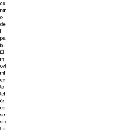
ce
ntr
o
de
l
pa
ís.
El
m
ovi
mi
en
to
tel
úri
co
se
sin
tió