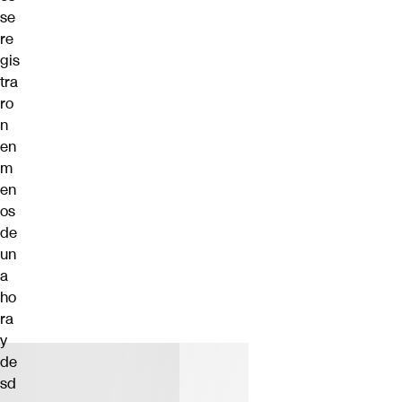
se
re
gis
tra
ro
n
en
m
en
os
de
un
a
ho
ra
y
de
sd