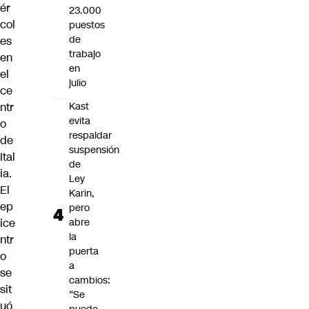
ér
23.000
col
puestos
de
es
trabajo
en
en
el
julio
ce
ntr
Kast
evita
o
respaldar
de
suspensión
Ital
de
ia.
Ley
El
Karin,
ep
pero
ice
abre
la
ntr
puerta
o
a
se
cambios:
sit
“Se
uó