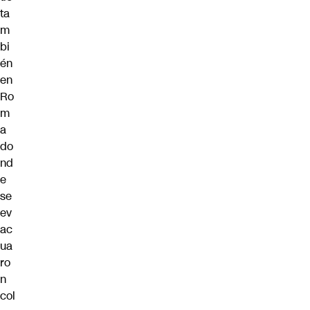
ta
m
bi
én
en
Ro
m
a
do
nd
e
se
ev
ac
ua
ro
n
col