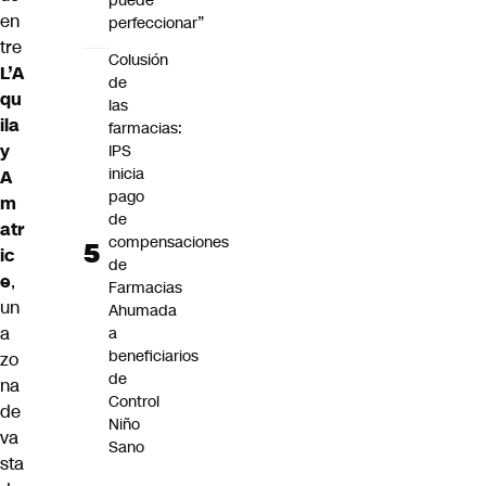
puede
en
perfeccionar”
tre
Colusión
L’A
de
qu
las
ila
farmacias:
y
IPS
inicia
A
pago
m
de
atr
compensaciones
ic
de
e
,
Farmacias
un
Ahumada
a
a
beneficiarios
zo
de
na
Control
de
Niño
va
Sano
sta