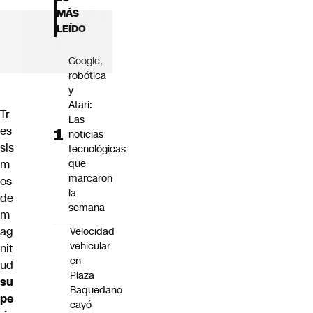
Futuro 360
MÁS
Opinión
LEÍDO
Google,
robótica
y
Atari:
Tr
Las
es
noticias
sis
tecnológicas
m
que
marcaron
os
la
de
semana
m
ag
Velocidad
vehicular
nit
en
ud
Plaza
su
Baquedano
pe
cayó