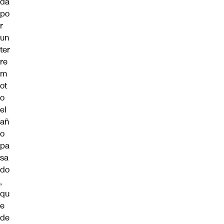
da
po
r
un
ter
re
m
ot
o
el
añ
o
pa
sa
do
,
qu
e
de