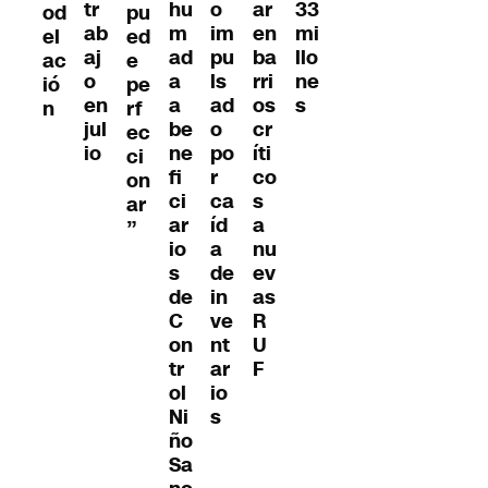
hu
o
ar
tr
33
od
pu
m
im
en
ab
mi
el
ed
ad
pu
ba
aj
llo
ac
e
a
ls
rri
o
ne
ió
pe
a
ad
os
en
s
n
rf
be
o
cr
jul
ec
ne
po
íti
io
ci
fi
r
co
on
ci
ca
s
ar
ar
íd
a
”
io
a
nu
s
de
ev
de
in
as
C
ve
R
on
nt
U
tr
ar
F
ol
io
Ni
s
ño
Sa