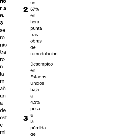
rio
un
r a
67%
5,
en
hora
3
punta
se
tras
re
obras
gis
de
tra
remodelación
ro
Desempleo
n
en
la
Estados
m
Unidos
añ
baja
an
a
4,1%
a
pese
de
a
est
la
e
pérdida
mi
de