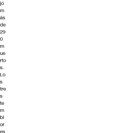
jó
m
ás
de
29
0
m
ue
rto
s.
Lo
s
tre
s
te
m
bl
or
es