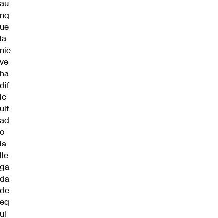
au
nq
ue
la
nie
ve
ha
dif
ic
ult
ad
o
la
lle
ga
da
de
eq
ui