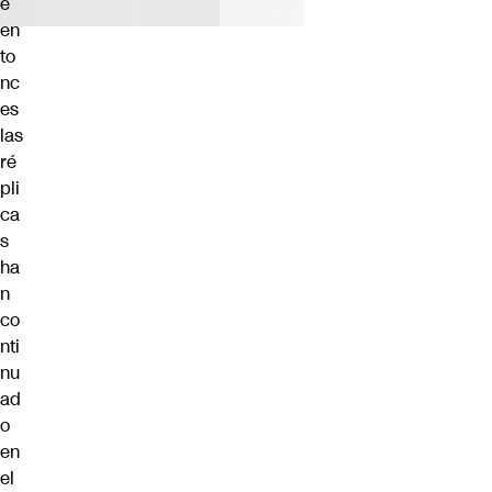
e
en
to
nc
es
las
ré
pli
ca
s
ha
n
co
nti
nu
ad
o
en
el