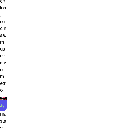
eg
ios
,
ofi
cin
as,
m
us
eo
s y
el
m
etr
o.
Ha
sta
el