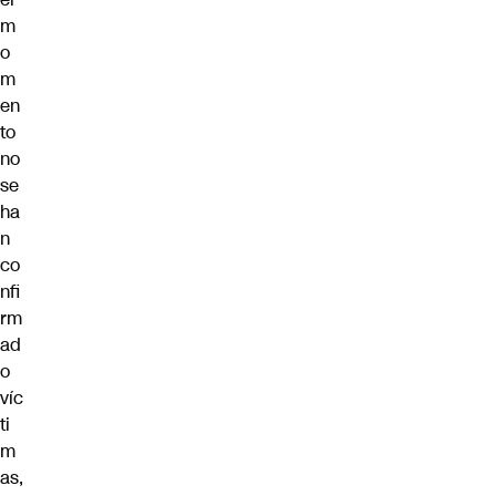
m
o
m
en
to
no
se
ha
n
co
nfi
rm
ad
o
víc
ti
m
as,