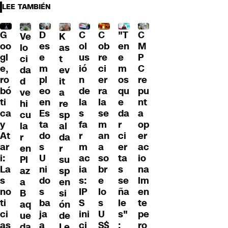
LEE TAMBIÉN
C
G
C
"T
D
C
Ve
K
ol
oo
ob
en
es
M
lo
as
us
gl
re
e
e
P
ci
t
ió
e,
ci
m
m
C
da
ev
n
ro
er
os
pl
re
d
it
de
bó
ra
qu
eo
pu
ve
a
la
ti
la
e
en
nt
hi
re
s
ca
se
da
Es
a
cu
sp
fa
y
m
r
ta
op
la
al
r
At
an
ci
do
er
r
da
m
ar
a
er
s
ac
en
r
ac
i:
so
ta
U
io
Pl
su
ia
La
br
s
ni
na
az
sp
s:
s
e
se
do
lm
a
en
IP
no
lo
ña
s
en
B
si
S
ti
s
le
ba
te
aq
ón
ini
ci
U
s"
ja
pe
ue
de
ci
as
S$
:
a
ro
da
Le