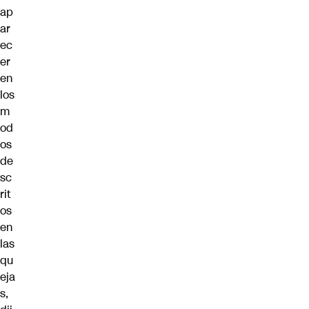
ap
ar
ec
er
en
los
m
od
os
de
sc
rit
os
en
las
qu
eja
s,