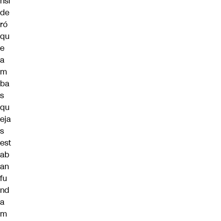
nsi
de
ró
qu
e
a
m
ba
s
qu
eja
s
est
ab
an
fu
nd
a
m