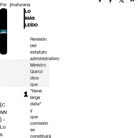
Por
jmaturana
Futuro 360
LO
Opinión
MÁS
LEÍDO
Revisión
del
estatuto
administrativo:
Ministro
Quiroz
dice
que
"tiene
larga
data"
(
C
y
NN
que
) –
comisión
Lo
se
s
constituirá