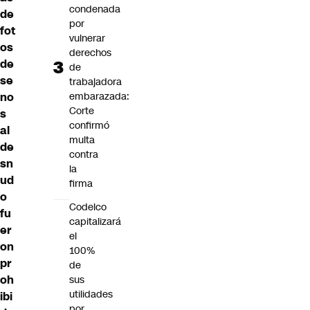
condenada
de
por
fot
vulnerar
os
derechos
de
de
se
trabajadora
no
embarazada:
Corte
s
confirmó
al
multa
de
contra
sn
la
ud
firma
o
Codelco
fu
capitalizará
er
el
on
100%
pr
de
oh
sus
utilidades
ibi
por