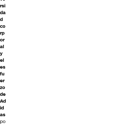
rsi
da
d
co
rp
or
al
y
el
es
fu
er
zo
de
Ad
id
as
po