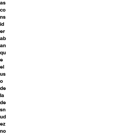
as
co
ns
id
er
ab
an
qu
e
el
us
o
de
la
de
sn
ud
ez
no