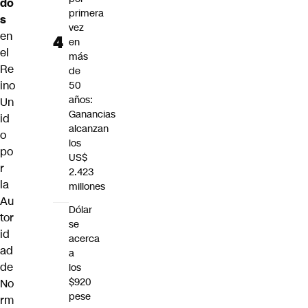
do
primera
s
vez
en
en
el
más
Re
de
ino
50
años:
Un
Ganancias
id
alcanzan
o
los
po
US$
r
2.423
la
millones
Au
Dólar
tor
se
id
acerca
ad
a
de
los
$920
No
pese
rm