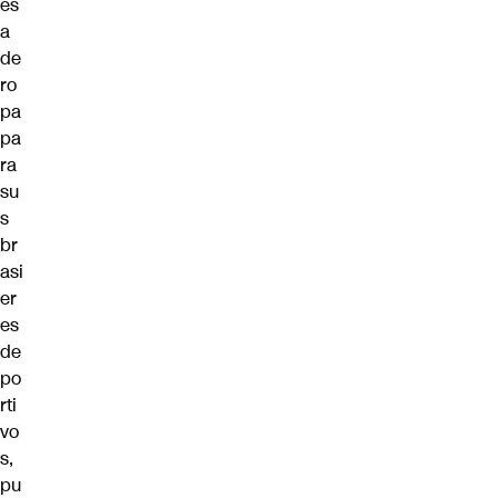
es
a
de
ro
pa
pa
ra
su
s
br
asi
er
es
de
po
rti
vo
s,
pu