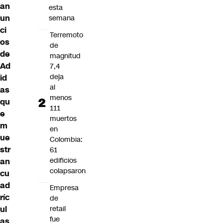
an
esta
un
semana
ci
Terremoto
os
de
de
magnitud
Ad
7,4
deja
id
al
as
menos
qu
111
e
muertos
m
en
ue
Colombia:
str
61
edificios
an
colapsaron
cu
ad
Empresa
ríc
de
ul
retail
fue
as