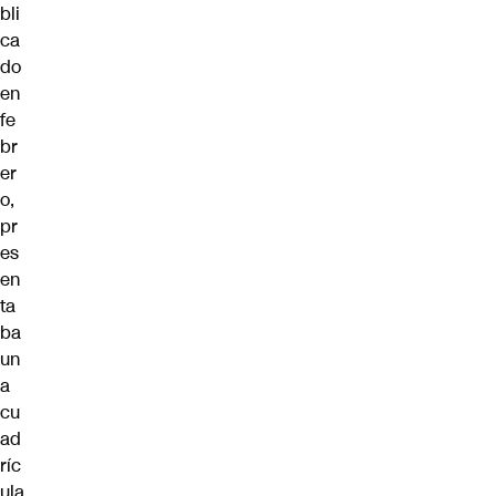
bli
ca
do
en
fe
br
er
o,
pr
es
en
ta
ba
un
a
cu
ad
ríc
ula