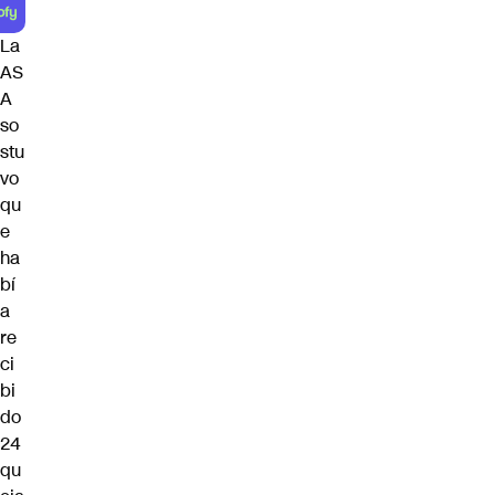
La
AS
A
so
stu
vo
qu
e
ha
bí
a
re
ci
bi
do
24
qu