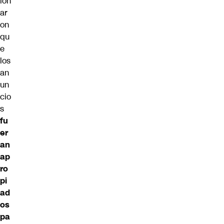
ion
ar
on
qu
e
los
an
un
cio
s
fu
er
an
ap
ro
pi
ad
os
pa