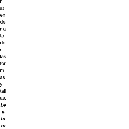
r
at
en
de
r a
to
da
s
las
for
m
as
y
tall
as.
Le
e
ta
m