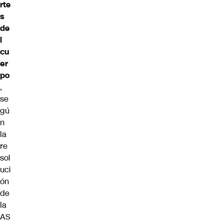
rte
s
de
l
cu
er
po
,
se
gú
n
la
re
sol
uci
ón
de
la
AS