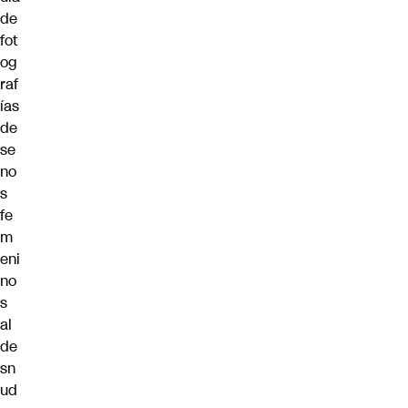
de
fot
og
raf
ías
de
se
no
s
fe
m
eni
no
s
al
de
sn
ud