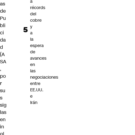
a
as
récords
de
del
Pu
cobre
bli
y
ci
a
la
da
espera
d
de
(A
avances
SA
en
,
las
po
negociaciones
r
entre
EE.UU.
su
e
s
Irán
sig
las
en
in
gl