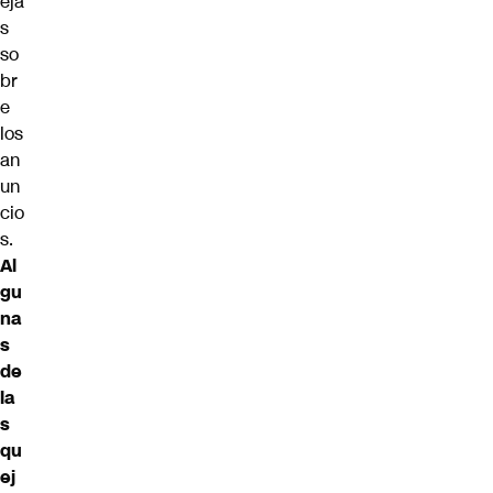
eja
s
so
br
e
los
an
un
cio
s.
Al
gu
na
s
de
la
s
qu
ej