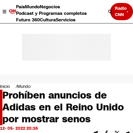
País
Mundo
Negocios
Radio
Podcast y Programas completos
CNN
Futuro 360
Cultura
Servicios
País
Mundo
Negocios
Inicio
Mundo
Prohíben anuncios de
Deportes
Programas completos
Adidas en el Reino Unido
Cultura
Servicios
por mostrar senos
Bits
CNN Data
12- 05- 2022 20:36
CNN tiempo