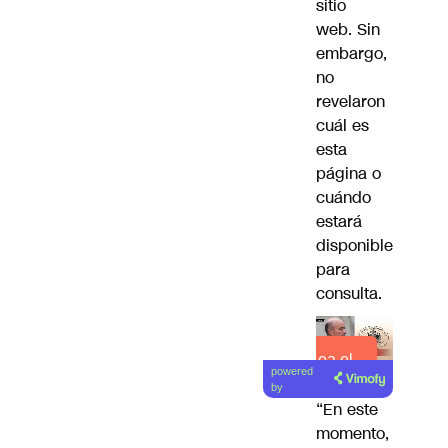
sitio
web. Sin
embargo,
no
revelaron
cuál es
esta
página o
cuándo
estará
disponible
para
consulta.
Lea el
powered
artículo
by
“En este
momento,