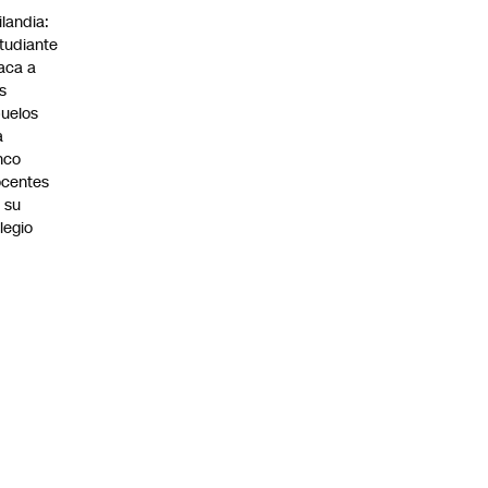
ilandia:
tudiante
aca a
s
uelos
a
nco
centes
 su
legio