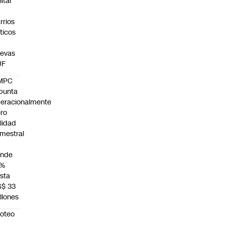
litar
n
rrios
íticos
evas
UF
MPC
punta
eracionalmente
ro
ilidad
mestral
unde
4%
sta
S$ 33
llones
roteo
n