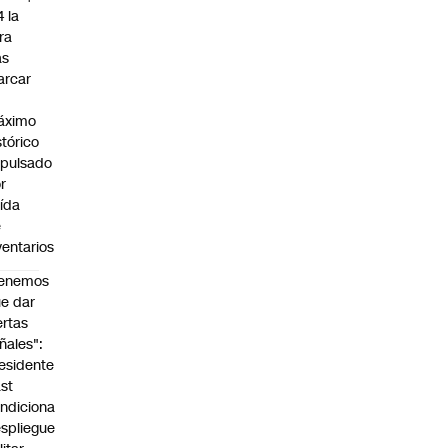
4 la
bra
as
arcar
n
áximo
stórico
pulsado
r
ída
e
ventarios
Tenemos
e dar
ertas
ñales":
esidente
st
ndiciona
spliegue