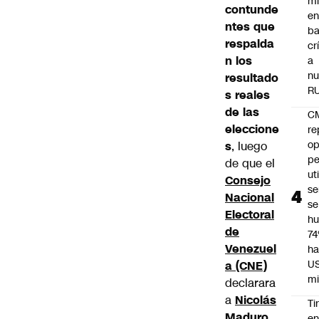
mi
contunde
e
ntes que
ba
respalda
cr
n los
a
nu
resultado
R
s reales
de las
C
eleccione
re
op
s
, luego
pe
de que el
ut
Consejo
se
Nacional
se
Electoral
h
de
7
Venezuel
ha
U
a (CNE)
mi
declarara
a
Nicolás
Ti
Maduro
e