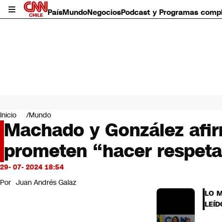
País
Mundo
Negocios
Podcast y Programas comp
País
Mundo
Inicio
Mundo
Negocios
Machado y González afir
Deportes
prometen “hacer respeta
Programas completos
Cultura
Servicios
29- 07- 2024 18:54
Bits
Por
Juan Andrés Galaz
CNN Data
LO 
CNN tiempo
LEÍD
Futuro 360
Opinión