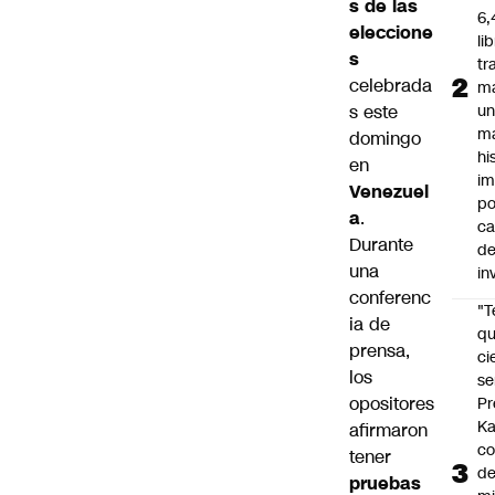
s de las
6,
eleccione
li
s
tr
celebrada
m
s este
u
m
domingo
hi
en
im
Venezuel
po
a
.
ca
Durante
d
una
in
conferenc
"
ia de
qu
prensa,
ci
los
se
opositores
Pr
Ka
afirmaron
co
tener
de
pruebas