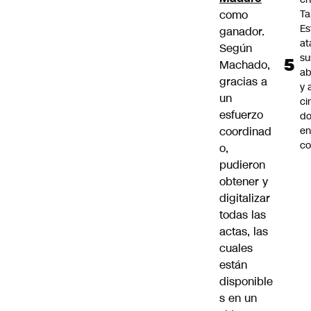
como
Ta
Es
ganador.
at
Según
su
Machado,
ab
gracias a
y 
un
ci
esfuerzo
do
coordinad
en
co
o,
pudieron
obtener y
digitalizar
todas las
actas, las
cuales
están
disponible
s en un