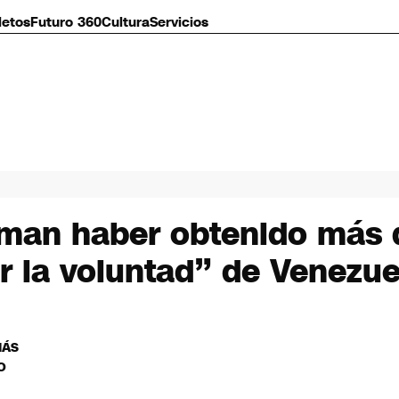
letos
Futuro 360
Cultura
Servicios
man haber obtenido más d
r la voluntad” de Venezue
MÁS
O