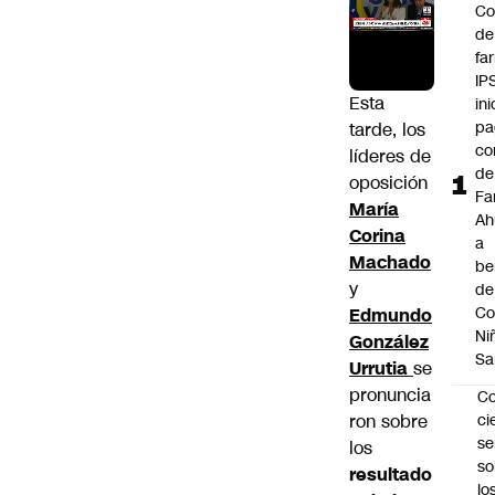
Co
de
fa
IP
Esta
ini
pa
tarde, los
co
líderes de
de
oposición
Fa
María
A
Corina
a
Machado
be
y
de
Co
Edmundo
Ni
González
Sa
Urrutia
se
pronuncia
C
ron sobre
ci
s
los
so
resultado
lo