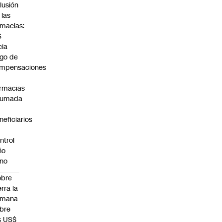
lusión
 las
rmacias:
S
cia
go de
mpensaciones
rmacias
humada
neficiarios
ntrol
ño
no
obre
erra la
emana
bre
s US$