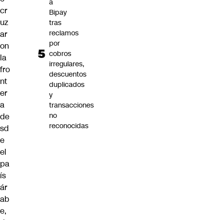
a
cr
Bipay
uz
tras
reclamos
ar
por
on
cobros
la
irregulares,
fro
descuentos
nt
duplicados
er
y
a
transacciones
no
de
reconocidas
sd
e
el
pa
ís
ár
ab
e,