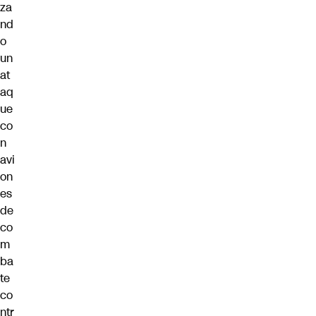
za
nd
o
un
at
aq
ue
co
n
avi
on
es
de
co
m
ba
te
co
ntr