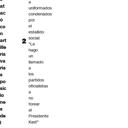
a
at
uniformados
ac
condenados
ó
por
el
co
estallido
n
social:
art
"Le
ille
hago
ría
un
va
llamado
ria
a
los
s
partidos
po
oficialistas
sic
a
io
no
ne
torear
s
al
de
Presidente
Kast"
l