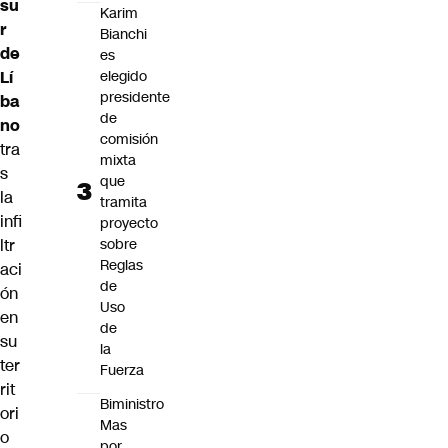
su
Karim
r
Bianchi
de
es
elegido
Lí
presidente
ba
de
no
comisión
tra
mixta
s
que
la
tramita
infi
proyecto
sobre
ltr
Reglas
aci
de
ón
Uso
en
de
su
la
ter
Fuerza
rit
Biministro
ori
Mas
o
por