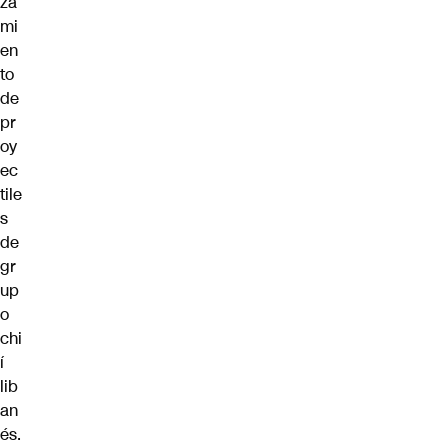
za
mi
en
to
de
pr
oy
ec
tile
s
de
gr
up
o
chi
í
lib
an
és.