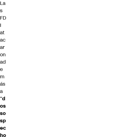
La
s
FD
I
at
ac
ar
on
ad
e
m
ás
a
“
d
os
so
sp
ec
ho