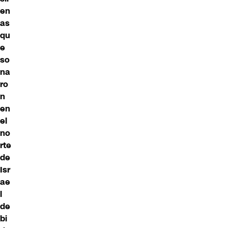
en
as
qu
e
so
na
ro
n
en
el
no
rte
de
Isr
ae
l
de
bi