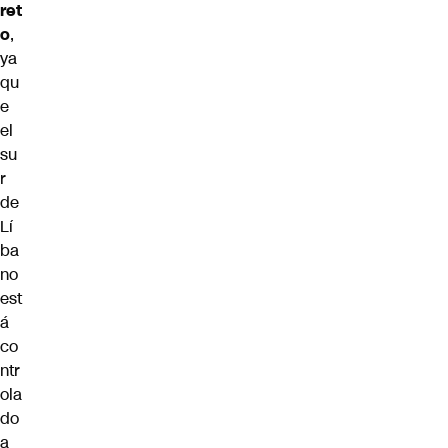
ret
o
,
ya
qu
e
el
su
r
de
Lí
ba
no
est
á
co
ntr
ola
do
a