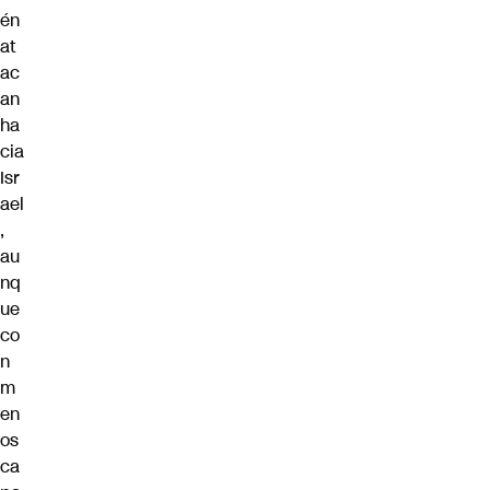
én
at
ac
an
ha
cia
Isr
ael
,
au
nq
ue
co
n
m
en
os
ca