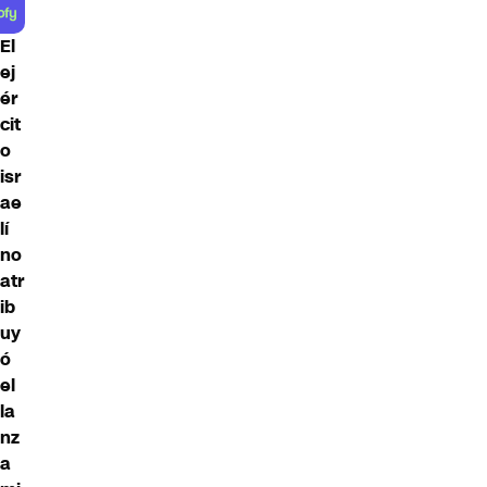
El
ej
ér
cit
o
isr
ae
lí
no
atr
ib
uy
ó
el
la
nz
a