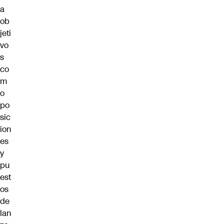
a
ob
jeti
vo
s
co
m
o
po
sic
ion
es
y
pu
est
os
de
lan