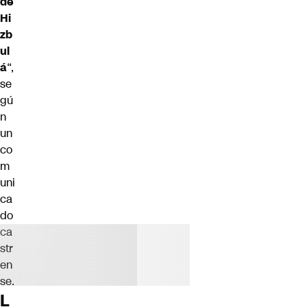
de
Hi
zb
ul
á
“,
se
gú
n
un
co
m
uni
ca
do
ca
str
en
se.
L