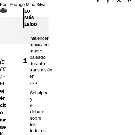
Por
Rodrigo Miño Silva
Futuro 360
LO
Opinión
MÁS
LEÍDO
Influencer
mexicano
muere
baleado
(E
durante
FE
transmisión
)
–
en
vivo
El
ej
Schalper
ér
y
cit
el
debate
o
sobre
isr
los
ae
indultos
lí