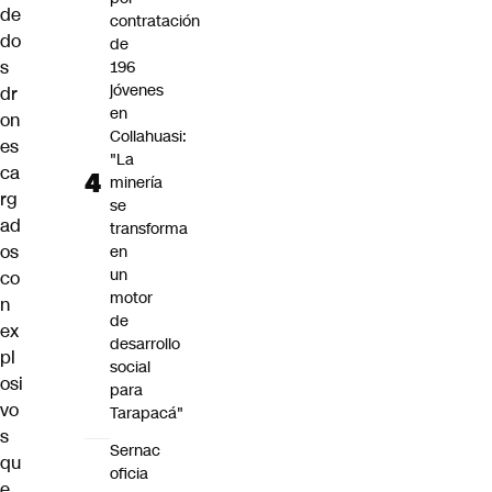
de
contratación
do
de
s
196
jóvenes
dr
en
on
Collahuasi:
es
"La
ca
minería
rg
se
ad
transforma
os
en
un
co
motor
n
de
ex
desarrollo
pl
social
osi
para
vo
Tarapacá"
s
Sernac
qu
oficia
e