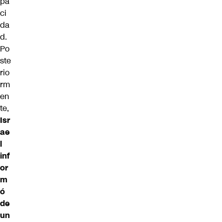
pa
ci
da
d.
Po
ste
rio
rm
en
te,
Isr
ae
l
inf
or
m
ó
de
un