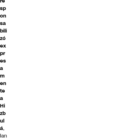
re
sp
on
sa
bili
zó
ex
pr
es
a
m
en
te
a
Hi
zb
ul
á
,
lan