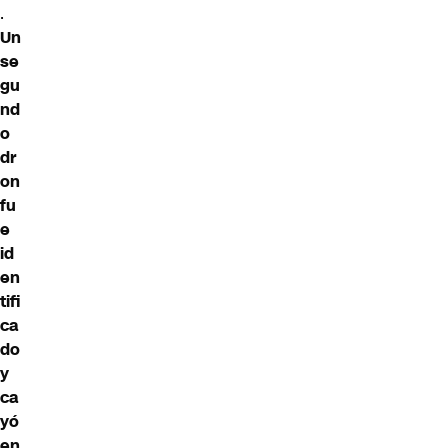
.
Un
se
gu
nd
o
dr
on
fu
e
id
en
tifi
ca
do
y
ca
yó
en