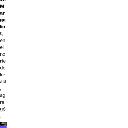
M
ar
ga
lio
t
,
en
el
no
rte
de
Isr
ael
,
ag
re
gó
.