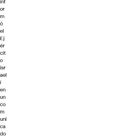
inf
or
m
ó
el
Ej
ér
cit
o
isr
ael
í
en
un
co
m
uni
ca
do