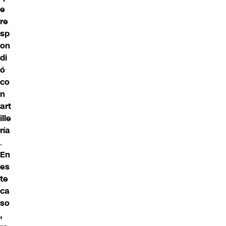
e
re
sp
on
di
ó
co
n
art
ille
ría
.
En
es
te
ca
so
,