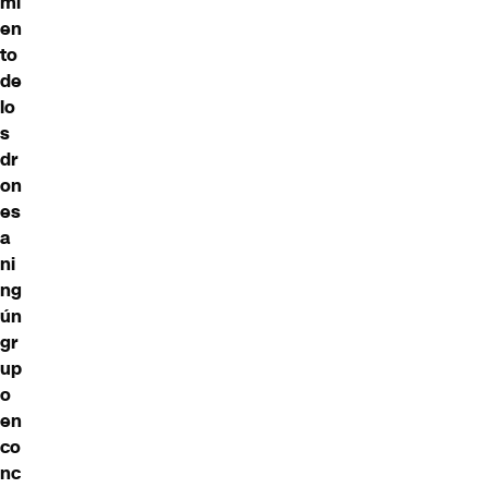
mi
en
to
de
lo
s
dr
on
es
a
ni
ng
ún
gr
up
o
en
co
nc