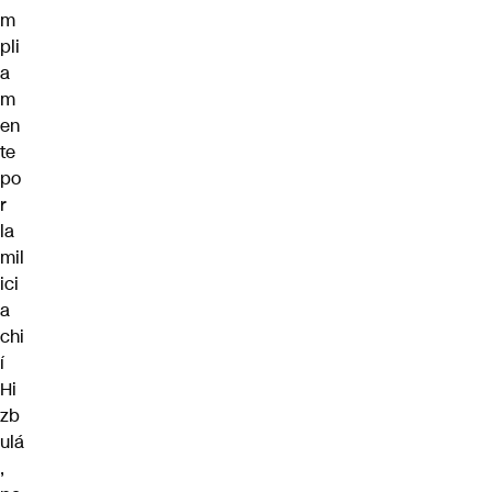
m
pli
a
m
en
te
po
r
la
mil
ici
a
chi
í
Hi
zb
ulá
,