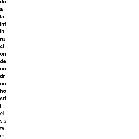
do
a
la
inf
ilt
ra
ci
ón
de
un
dr
on
ho
sti
l
,
el
sis
te
m