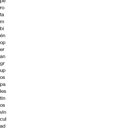
pe
ro
ta
m
bi
én
op
er
an
gr
up
os
pa
les
tin
os
vin
cul
ad