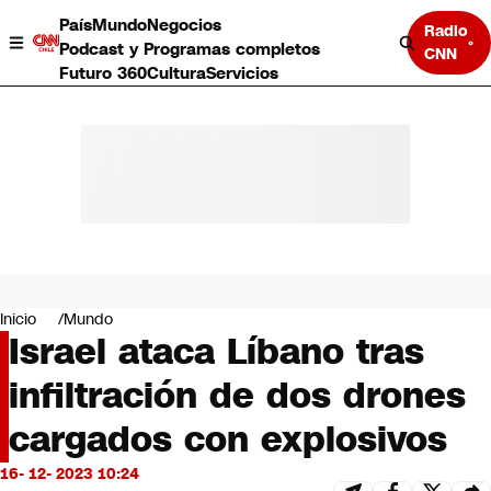
País
Mundo
Negocios
Radio
Podcast y Programas completos
CNN
Futuro 360
Cultura
Servicios
País
Mundo
Negocios
Inicio
Mundo
Israel ataca Líbano tras
Deportes
Programas completos
infiltración de dos drones
Cultura
Servicios
cargados con explosivos
Bits
CNN Data
16- 12- 2023 10:24
CNN tiempo