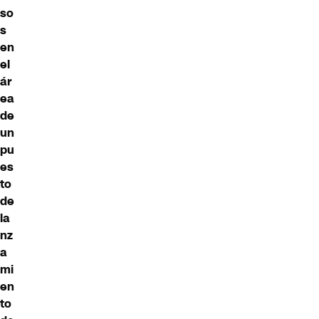
so
s
en
el
ár
ea
de
un
pu
es
to
de
la
nz
a
mi
en
to