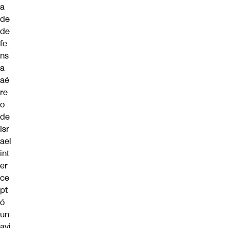
a
de
de
fe
ns
a
aé
re
o
de
Isr
ael
int
er
ce
pt
ó
un
avi