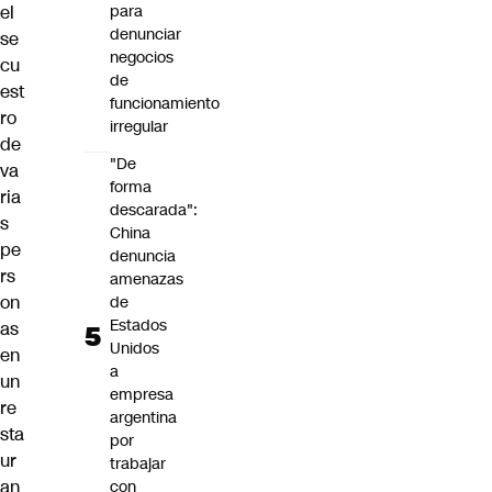
el
para
denunciar
se
negocios
cu
de
est
funcionamiento
ro
irregular
de
"De
va
forma
ria
descarada":
s
China
pe
denuncia
rs
amenazas
on
de
Estados
as
Unidos
en
a
un
empresa
re
argentina
sta
por
ur
trabajar
an
con