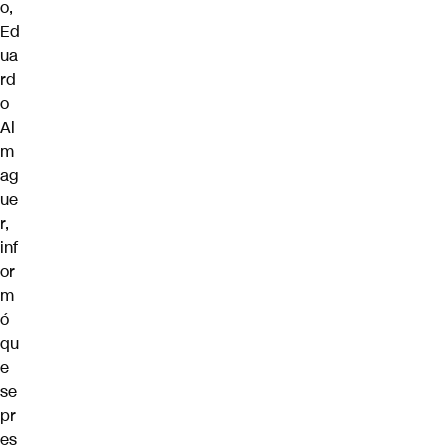
o,
Ed
ua
rd
o
Al
m
ag
ue
r,
inf
or
m
ó
qu
e
se
pr
es