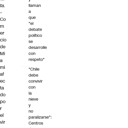
ta.
llaman
a
–
que
Co
"el
m
debate
er
político
cio
se
de
desarrolle
Mi
con
respeto"
a
mi
"Chile
af
debe
ec
convivir
con
ta
la
do
nieve
po
y
r
no
el
paralizarse":
vir
Centros