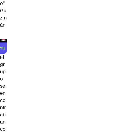
o”
Gu
zm
án.
El
gr
up
o
se
en
co
ntr
ab
an
co