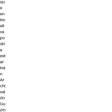
qu
e
en
tre
ell
os
po
drí
a
est
ar
Ivá
n
Ar
chi
val
do
Gu
zm