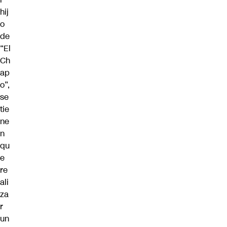
hij
o
de
“El
Ch
ap
o”,
se
tie
ne
n
qu
e
re
ali
za
r
un