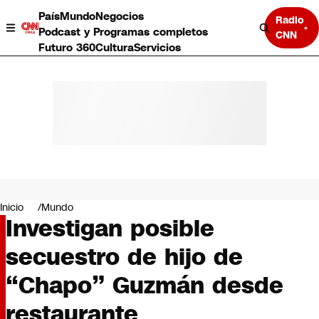
País
Mundo
Negocios
Radio
Podcast y Programas completos
CNN
Futuro 360
Cultura
Servicios
País
Mundo
Negocios
Inicio
Mundo
Investigan posible
Deportes
Programas completos
secuestro de hijo de
Cultura
Servicios
“Chapo” Guzmán desde
Bits
CNN Data
restaurante
CNN tiempo