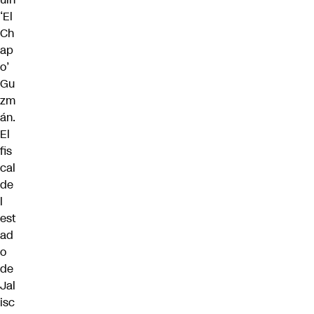
‘El
Ch
ap
o’
Gu
zm
án.
El
fis
cal
de
l
est
ad
o
de
Jal
isc