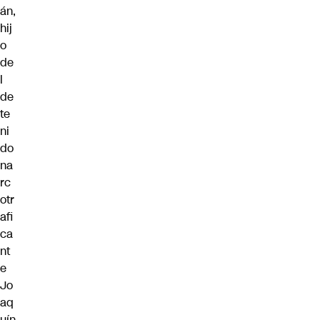
án,
hij
o
de
l
de
te
ni
do
na
rc
otr
afi
ca
nt
e
Jo
aq
uín