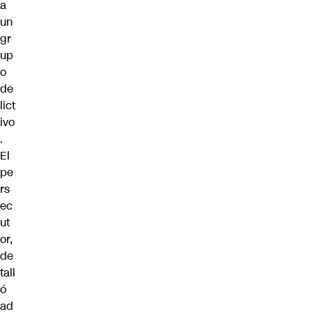
a
un
gr
up
o
de
lict
ivo
.
El
pe
rs
ec
ut
or,
de
tall
ó
ad