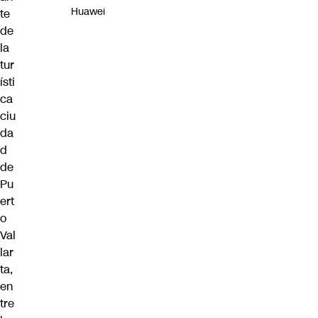
Huawei
te
de
la
tur
ísti
ca
ciu
da
d
de
Pu
ert
o
Val
lar
ta,
en
tre