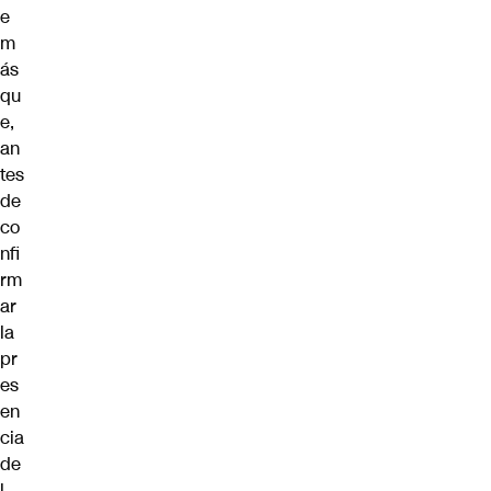
e
m
ás
qu
e,
an
tes
de
co
nfi
rm
ar
la
pr
es
en
cia
de
l