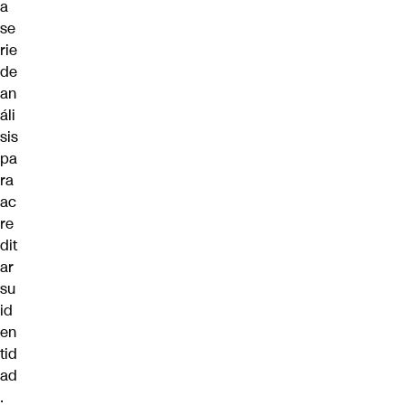
a
se
rie
de
an
áli
sis
pa
ra
ac
re
dit
ar
su
id
en
tid
ad
.