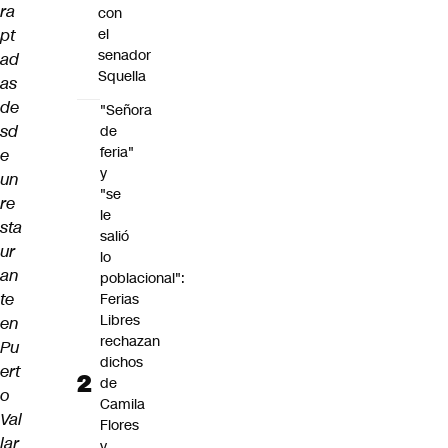
ra
con
pt
el
senador
ad
Squella
as
de
"Señora
sd
de
feria"
e
y
un
"se
re
le
sta
salió
ur
lo
an
poblacional":
te
Ferias
Libres
en
rechazan
Pu
dichos
ert
de
o
Camila
Val
Flores
lar
y