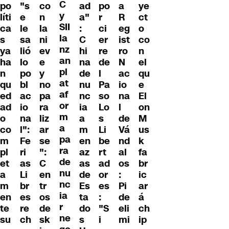
C
po
"s
co
ad
po
a
ye
y
líti
e
n
a"
r
R
ct
SII
ca
le
la
:
ci
eg
o
la
s
sa
ni
C
er
ist
co
nz
ya
lió
ev
hi
re
ro
n
an
ha
lo
e
na
de
N
el
pl
n
po
y
de
l
ac
qu
at
qu
bl
no
nu
Pa
io
e
af
ed
ac
pa
nc
so
na
El
or
ad
io
ra
ia
Lo
l
on
m
o
na
liz
a
s
de
M
a
co
l":
ar
m
Li
Vá
us
pa
m
Fe
se
en
be
nd
k
ra
pl
ri
":
az
rt
al
fa
de
et
as
C
as
ad
os
br
nu
a
Li
en
de
or
:
ic
nc
m
br
tr
Es
es
Pi
ar
ia
en
es
os
ta
:
de
á
r
te
re
de
do
"S
eli
ch
ne
su
ch
sk
s
i
mi
ip