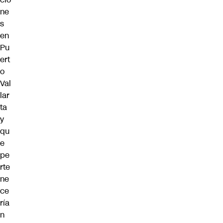
ne
s
en
Pu
ert
o
Val
lar
ta
y
qu
e
pe
rte
ne
ce
ría
n