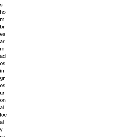
s
ho
m
br
es
ar
m
ad
os
in
gr
es
ar
on
al
loc
al
y
se