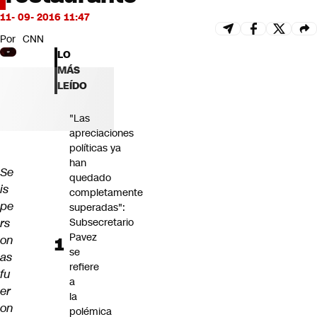
Futuro 360
11- 09- 2016 11:47
Opinión
Por
CNN
LO
MÁS
LEÍDO
"Las
apreciaciones
políticas ya
han
Se
quedado
is
completamente
pe
superadas":
rs
Subsecretario
Pavez
on
se
as
refiere
fu
a
er
la
on
polémica