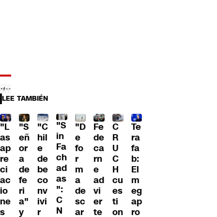
LEE TAMBIÉN
"S
"L
"S
"C
"D
Fe
C
Te
in
as
eñ
hil
e
de
R
ra
Fa
ap
or
e
fo
ca
U
fa
ch
re
a
de
r
rn
C
b:
ad
ci
de
be
m
e
H
El
as
ac
fe
co
a
ad
cu
m
":
io
ri
nv
de
vi
es
eg
C
ne
a"
ivi
sc
er
ti
ap
N
s
y
r
ar
te
on
ro