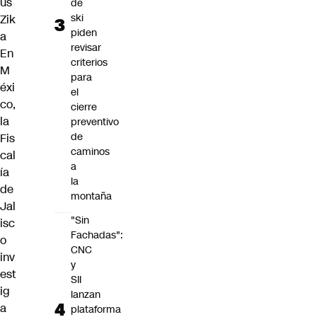
us
de
ski
Zik
piden
a
revisar
En
criterios
M
para
éxi
el
co,
cierre
la
preventivo
de
Fis
caminos
cal
a
ía
la
de
montaña
Jal
"Sin
isc
Fachadas":
o
CNC
inv
y
est
SII
ig
lanzan
a
plataforma