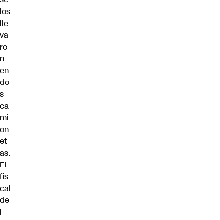
los
lle
va
ro
n
en
do
s
ca
mi
on
et
as.
El
fis
cal
de
l