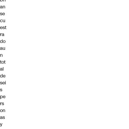
an
se
cu
est
ra
do
au
n
tot
al
de
sei
s
pe
rs
on
as
y