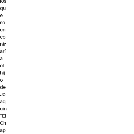
los
qu
e
se
en
co
ntr
arí
a
el
hij
o
de
Jo
aq
uín
“El
Ch
ap