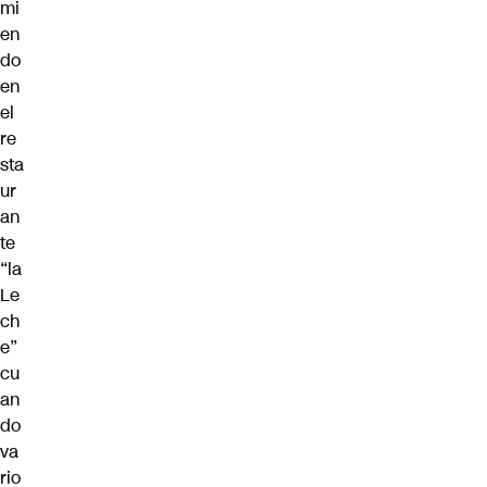
mi
en
do
en
el
re
sta
ur
an
te
“la
Le
ch
e”
cu
an
do
va
rio