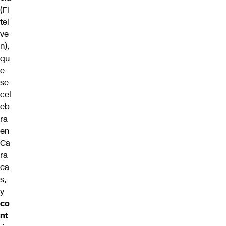
(Fi
tel
ve
n),
qu
e
se
cel
eb
ra
en
Ca
ra
ca
s,
y
co
nt