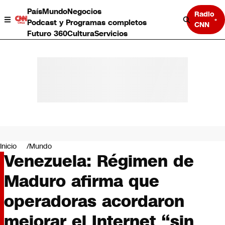
País
Mundo
Negocios
Radio
Podcast y Programas completos
CNN
Futuro 360
Cultura
Servicios
País
Mundo
Negocios
Inicio
Mundo
Venezuela: Régimen de
Deportes
Programas completos
Maduro afirma que
Cultura
Servicios
operadoras acordaron
Bits
CNN Data
mejorar el Internet “sin
CNN tiempo