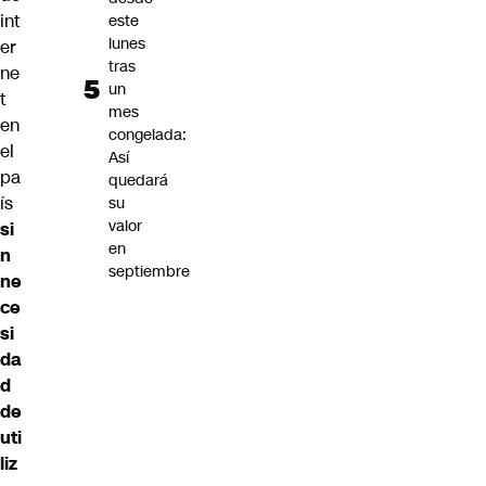
int
este
lunes
er
tras
ne
un
t
mes
en
congelada:
el
Así
pa
quedará
ís
su
valor
si
en
n
septiembre
ne
ce
si
da
d
de
uti
liz