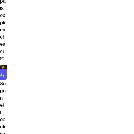
pa
ís”,
ex
pli
ca
el
es
cri
to.
Se
gú
n
el
Ej
ec
uti
vo,