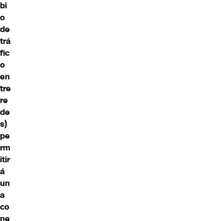
bi
o
de
trá
fic
o
en
tre
re
de
s)
pe
rm
itir
á
un
a
co
ne