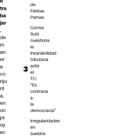
n
de
tra
Fiestas
ba
Patrias
jar
Correa
,
Sutil
de
cuestiona
m
la
an
invariabilidad
er
tributaria
ante
a
el
co
TC:
nju
“Es
nt
contraria
a,
a
en
la
un
democracia”
pr
Irregularidades
oy
en
ec
sueldos