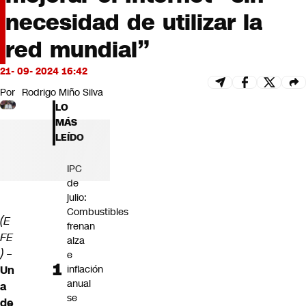
Futuro 360
necesidad de utilizar la
Opinión
red mundial”
21- 09- 2024 16:42
Por
Rodrigo Miño Silva
LO
MÁS
LEÍDO
IPC
de
julio:
Combustibles
(E
frenan
FE
alza
)
–
e
Un
inflación
anual
a
se
de