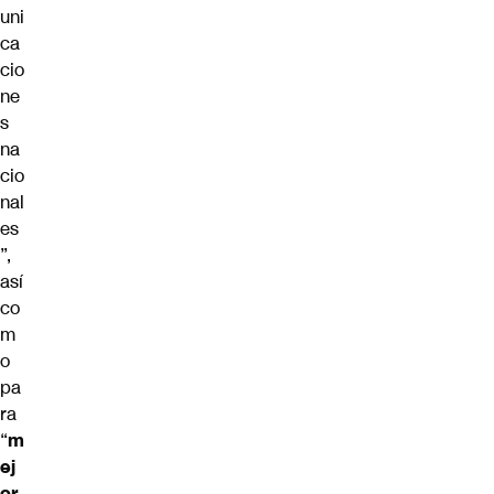
uni
ca
cio
ne
s
na
cio
nal
es
”,
así
co
m
o
pa
ra
“
m
ej
or