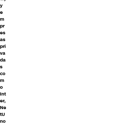
y
e
m
pr
es
as
pri
va
da
s
co
m
o
Int
er,
Ne
tU
no