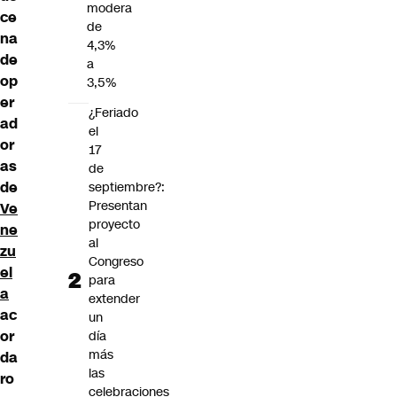
modera
ce
de
na
4,3%
de
a
op
3,5%
er
¿Feriado
ad
el
or
17
as
de
de
septiembre?:
Presentan
Ve
proyecto
ne
al
zu
Congreso
el
para
a
extender
ac
un
or
día
más
da
las
ro
celebraciones