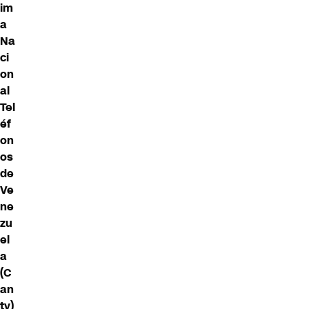
im
a
Na
ci
on
al
Tel
éf
on
os
de
Ve
ne
zu
el
a
(C
an
tv)