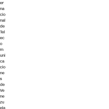
er
na
cio
nal
de
Tel
ec
o
m
uni
ca
cio
ne
s
de
Ve
ne
zu
ela