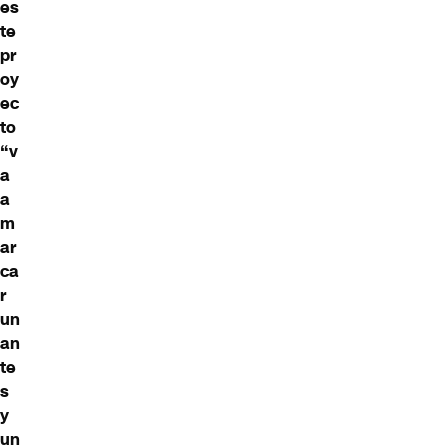
es
te
pr
oy
ec
to
“v
a
a
m
ar
ca
r
un
an
te
s
y
un