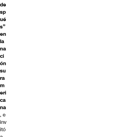
de
sp
ué
s”
en
la
na
ci
ón
su
ra
m
eri
ca
na
, e
inv
itó
a