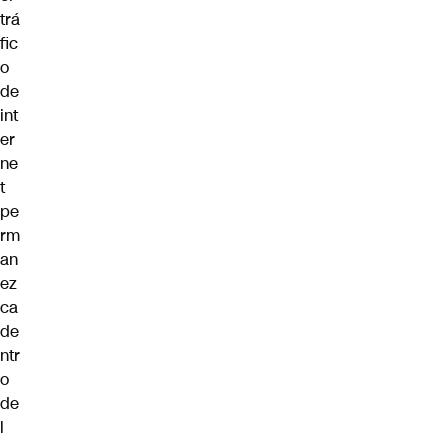
trá
fic
o
de
int
er
ne
t
pe
rm
an
ez
ca
de
ntr
o
de
l