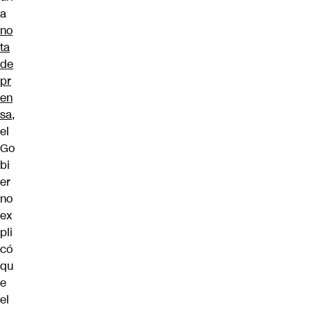
a
no
ta
de
pr
en
sa
,
el
Go
bi
er
no
ex
pli
có
qu
e
el