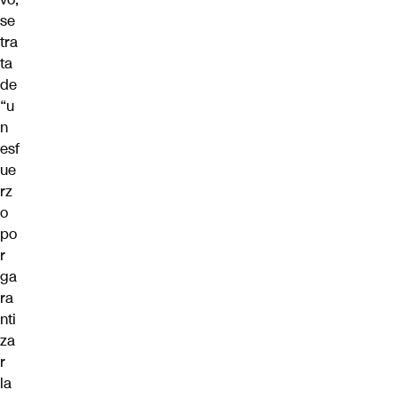
se
tra
ta
de
“u
n
esf
ue
rz
o
po
r
ga
ra
nti
za
r
la