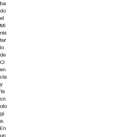
ba
do
el
Mi
nis
ter
io
de
Ci
en
cia
y
Te
cn
olo
gí
a.
En
un