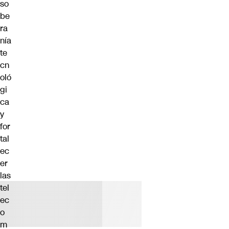
so
be
ra
nía
te
cn
oló
gi
ca
y
for
tal
ec
er
las
tel
ec
o
m