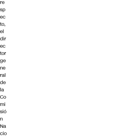
re
sp
ec
to,
el
dir
ec
tor
ge
ne
ral
de
la
Co
mi
sió
n
Na
cio