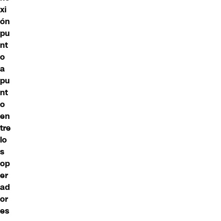
xi
ón
pu
nt
o
a
pu
nt
o
en
tre
lo
s
op
er
ad
or
es