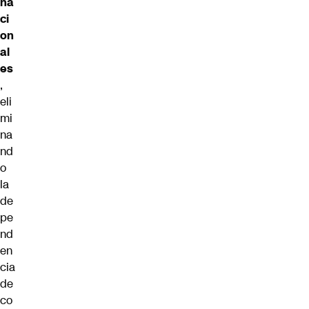
na
ci
on
al
es
,
eli
mi
na
nd
o
la
de
pe
nd
en
cia
de
co