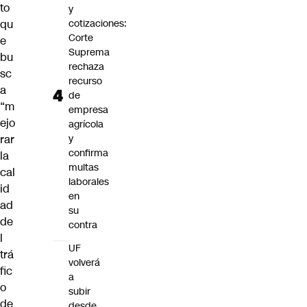
to
y
qu
cotizaciones:
Corte
e
Suprema
bu
rechaza
sc
recurso
a
de
“m
empresa
ejo
agrícola
rar
y
confirma
la
multas
cal
laborales
id
en
ad
su
de
contra
l
UF
trá
volverá
fic
a
o
subir
de
desde