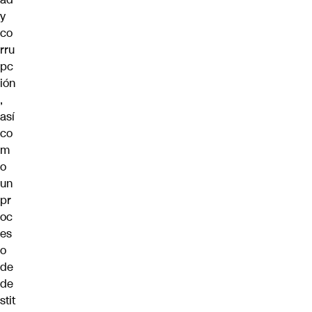
y
co
rru
pc
ión
,
así
co
m
o
un
pr
oc
es
o
de
de
stit