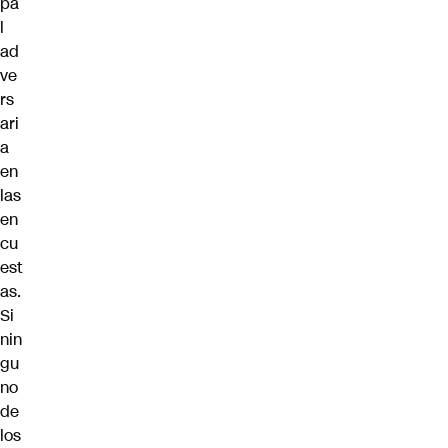
pa
l
ad
ve
rs
ari
a
en
las
en
cu
est
as.
Si
nin
gu
no
de
los