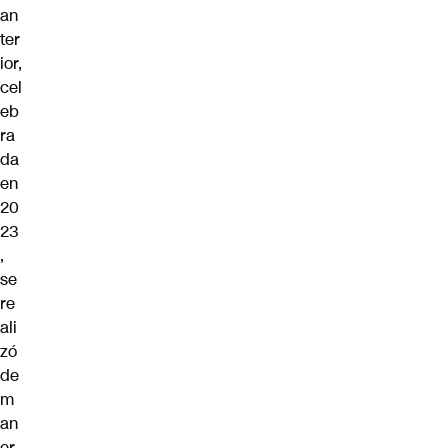
an
ter
ior,
cel
eb
ra
da
en
20
23
,
se
re
ali
zó
de
m
an
er