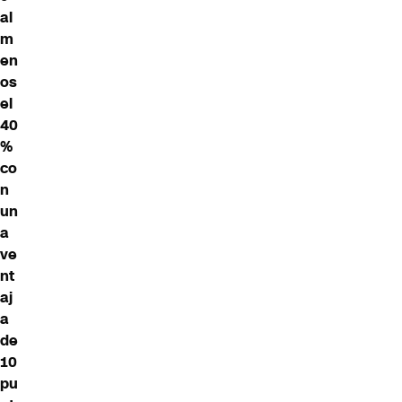
al
m
en
os
el
40
%
co
n
un
a
ve
nt
aj
a
de
10
pu