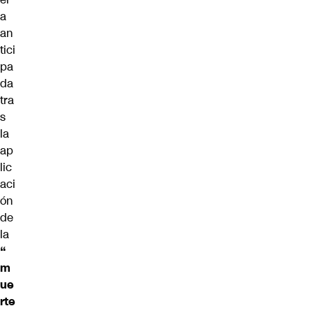
a
an
tici
pa
da
tra
s
la
ap
lic
aci
ón
de
la
“
m
ue
rte