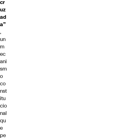
cr
uz
ad
a”
,
un
m
ec
ani
sm
o
co
nst
itu
cio
nal
qu
e
pe