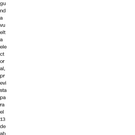
gu
nd
a
vu
elt
a
ele
ct
or
al,
pr
evi
sta
pa
ra
el
13
de
ab