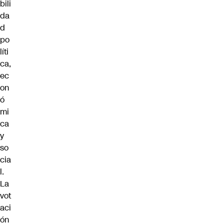
bili
da
d
po
líti
ca,
ec
on
ó
mi
ca
y
so
cia
l.
La
vot
aci
ón