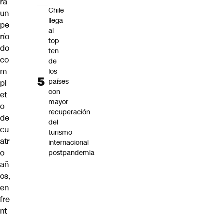
ra
Chile
un
llega
pe
al
río
top
do
ten
co
de
m
los
países
pl
con
et
mayor
o
recuperación
de
del
cu
turismo
atr
internacional
o
postpandemia
añ
os,
en
fre
nt