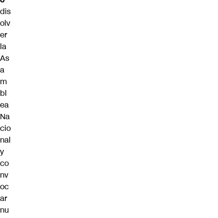
dis
olv
er
la
As
a
m
bl
ea
Na
cio
nal
y
co
nv
oc
ar
nu