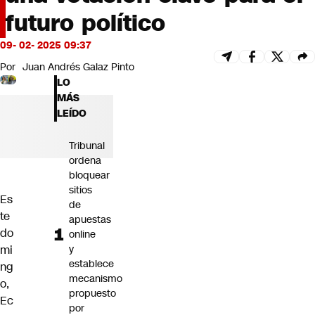
Futuro 360
futuro político
Opinión
09- 02- 2025 09:37
Por
Juan Andrés Galaz Pinto
LO
MÁS
LEÍDO
Tribunal
ordena
bloquear
sitios
Es
de
te
apuestas
do
online
mi
y
establece
ng
mecanismo
o,
propuesto
Ec
por