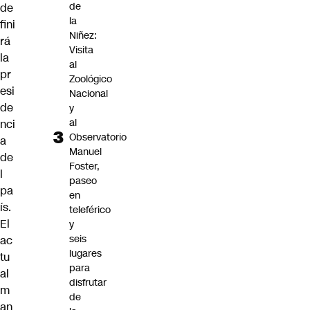
de
de
la
fini
Niñez:
rá
Visita
la
al
pr
Zoológico
esi
Nacional
de
y
al
nci
Observatorio
a
Manuel
de
Foster,
l
paseo
pa
en
ís.
teleférico
El
y
seis
ac
lugares
tu
para
al
disfrutar
m
de
an