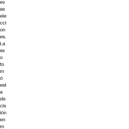
ev
as
ele
cci
on
es.
La
ss
o
to
m
ó
est
a
de
cis
ión
en
m