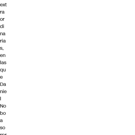
ext
ra
or
di
na
ria
s,
en
las
qu
e
Da
nie
l
No
bo
a
so
rpr