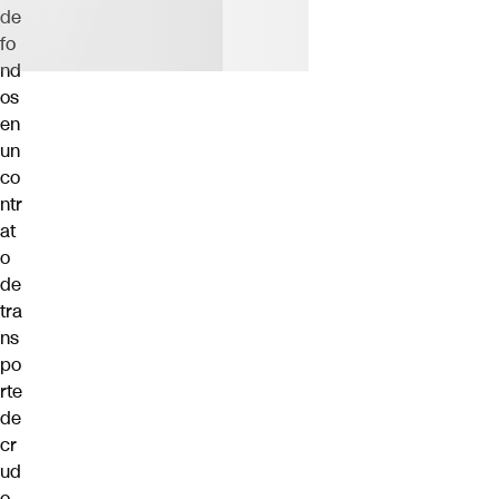
de
fo
nd
os
en
un
co
ntr
at
o
de
tra
ns
po
rte
de
cr
ud
o.