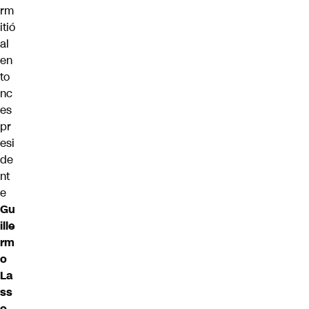
rm
itió
al
en
to
nc
es
pr
esi
de
nt
e
Gu
ille
rm
o
La
ss
o