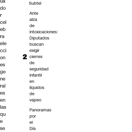
ua
Subtel
do
Ante
r
alza
cel
de
eb
intoxicaciones:
ra
Diputados
ele
buscan
cci
exigir
cierres
on
de
es
seguridad
ge
infantil
ne
en
ral
líquidos
es
de
en
vapeo
las
Panoramas
qu
por
e
el
se
Día