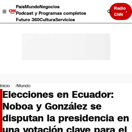
País
Mundo
Negocios
Radio
Podcast y Programas completos
CNN
Futuro 360
Cultura
Servicios
País
Mundo
Negocios
Inicio
Mundo
Elecciones en Ecuador:
Deportes
Programas completos
Noboa y González se
Cultura
Servicios
disputan la presidencia en
Bits
CNN Data
una votación clave para el
CNN tiempo