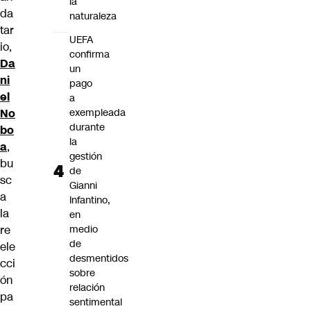
la
da
naturaleza
tar
UEFA
io,
confirma
Da
un
ni
pago
el
a
No
exempleada
durante
bo
la
a
,
gestión
bu
de
sc
Gianni
a
Infantino,
la
en
re
medio
de
ele
desmentidos
cci
sobre
ón
relación
pa
sentimental