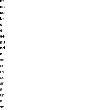
nt
os
so
br
e
el
se
gu
nd
o
,
se
co
nv
oc
ar
á
un
a
se