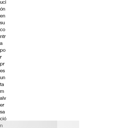
uci
ón
en
su
co
ntr
a
po
r
pr
es
un
ta
m
alv
er
sa
ció
n