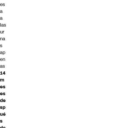
es
a
a
las
ur
na
s
ap
en
as
14
m
es
es
de
sp
ué
s
de