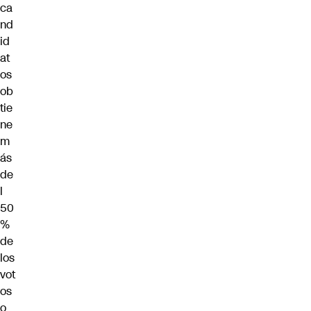
ca
nd
id
at
os
ob
tie
ne
m
ás
de
l
50
%
de
los
vot
os
o