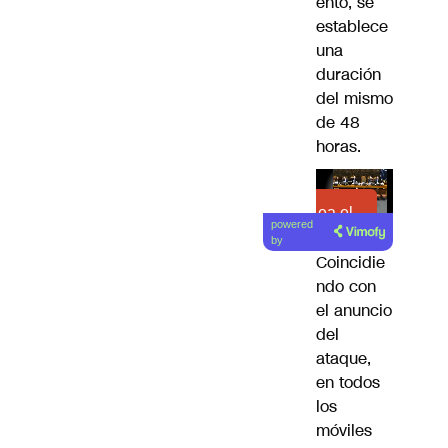
ento, se
establece
una
duración
del mismo
de 48
horas.
Lea el
powered
artículo
by
Coincidie
ndo con
el anuncio
del
ataque,
en todos
los
móviles