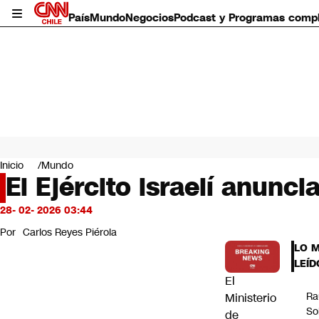
País
Mundo
Negocios
Podcast y Programas comp
País
Mundo
Inicio
Mundo
Negocios
El Ejército israelí anunc
Deportes
Programas completos
28- 02- 2026 03:44
Cultura
Por
Carlos Reyes Piérola
Servicios
LO 
Bits
LEÍD
CNN Data
El
CNN tiempo
Ra
Ministerio
Futuro 360
So
de
Opinión