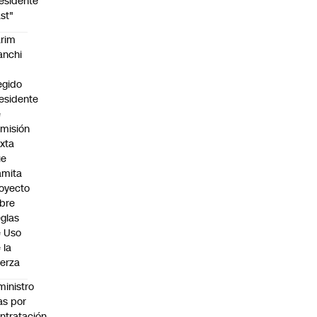
esidente
st"
rim
anchi
egido
esidente
e
misión
xta
ue
amita
oyecto
bre
glas
 Uso
 la
erza
ministro
s por
ntratación