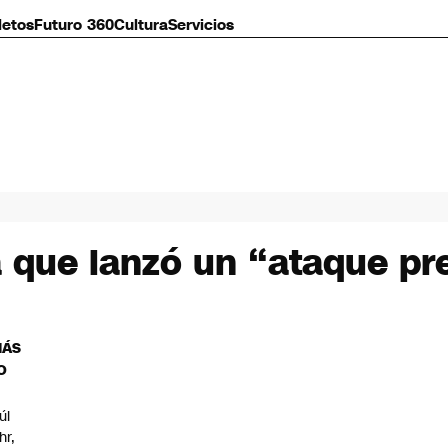
letos
Futuro 360
Cultura
Servicios
ia que lanzó un “ataque pr
MÁS
O
úl
hr,