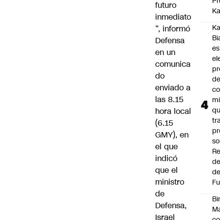
Pr
futuro
Ka
inmediato
Ka
”, informó
Bi
Defensa
es
en un
el
comunica
pr
do
d
enviado a
co
las 8.15
mi
q
hora local
tr
(6.15
pr
GMY), en
so
el que
Re
indicó
de
que el
de
ministro
Fu
de
Bi
Defensa,
Ma
Israel
co