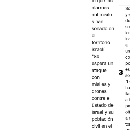
lo que las
alarmas
Sc
antimisile
y 
d
s han
so
sonado en
lo
el
in
territorio
a
israelí.
un
“Se
c
espera un
po
es
ataque
so
con
"L
misiles y
ha
drones
ll
contra el
a 
Estado de
pa
Israel y su
of
a 
población
to
civil en el