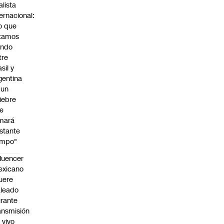
alista
ternacional:
o que
tamos
endo
tre
sil y
gentina
 un
iebre
e
mará
stante
empo"
fluencer
exicano
uere
leado
rante
ansmisión
 vivo