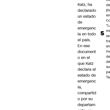
Katz, ha
de
declarado
jó
e
un estado
Co
de
"L
emergenc
mi
ia en todo
se
el país.
tr
En ese
en
document
m
d
o en el
de
que Katz
so
declara el
pa
estado de
Ta
emergenc
ia,
compartid
o por su
departam