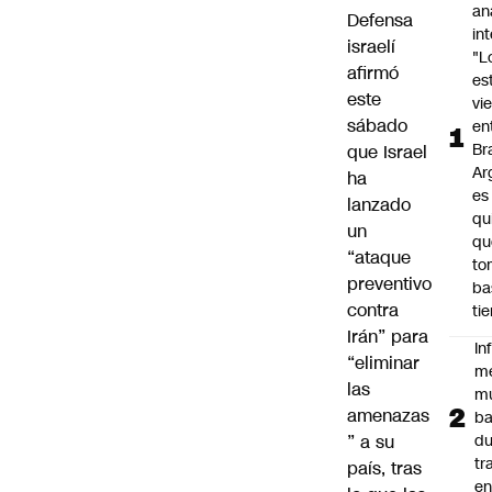
an
Defensa
in
israelí
"L
afirmó
es
este
vi
sábado
en
Bra
que Israel
Ar
ha
es
lanzado
qu
un
qu
“ataque
to
preventivo
ba
contra
ti
Irán” para
In
“eliminar
m
las
m
amenazas
ba
” a su
du
tr
país, tras
en