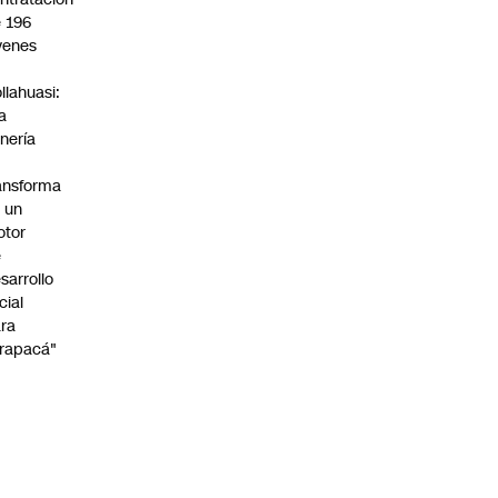
 196
venes
n
llahuasi:
a
nería
ansforma
 un
otor
e
sarrollo
cial
ra
rapacá"