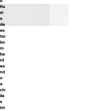
a
Ru
si
a
de
es
tar
bo
m
ba
rd
ea
nd
o
a
civ
ile
s
int