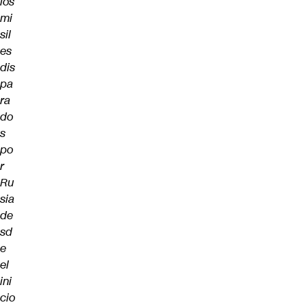
los
mi
sil
es
dis
pa
ra
do
s
po
r
Ru
sia
de
sd
e
el
ini
cio