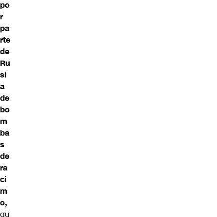
po
r
pa
rte
de
Ru
si
a
de
bo
m
ba
s
de
ra
ci
m
o,
qu