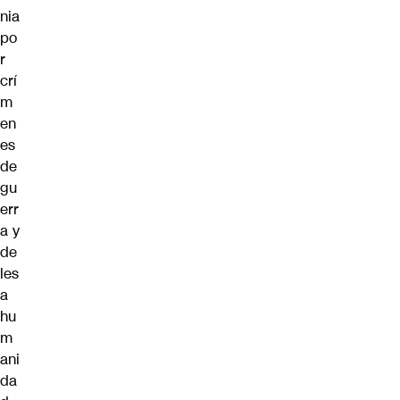
nia
po
r
crí
m
en
es
de
gu
err
a y
de
les
a
hu
m
ani
da