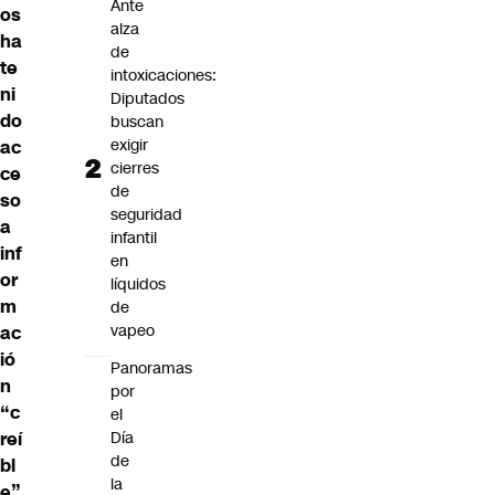
Ante
os
alza
ha
de
te
intoxicaciones:
ni
Diputados
do
buscan
exigir
ac
cierres
ce
de
so
seguridad
a
infantil
inf
en
or
líquidos
m
de
vapeo
ac
ió
Panoramas
n
por
“c
el
Día
reí
de
bl
la
e”