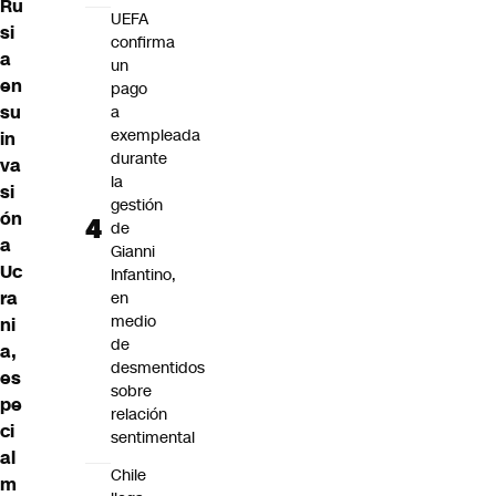
Ru
UEFA
si
confirma
a
un
en
pago
su
a
exempleada
in
durante
va
la
si
gestión
ón
de
a
Gianni
Uc
Infantino,
ra
en
medio
ni
de
a,
desmentidos
es
sobre
pe
relación
ci
sentimental
al
Chile
m