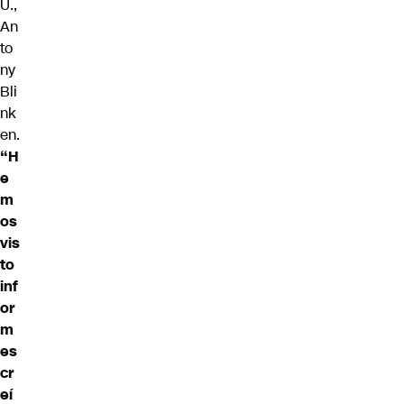
U.,
An
to
ny
Bli
nk
en.
“H
e
m
os
vis
to
inf
or
m
es
cr
eí