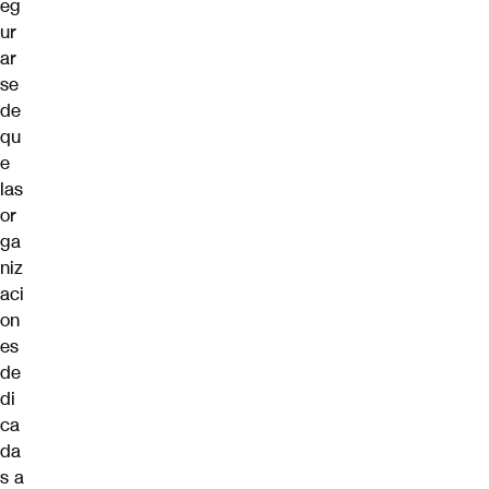
eg
ur
ar
se
de
qu
e
las
or
ga
niz
aci
on
es
de
di
ca
da
s a