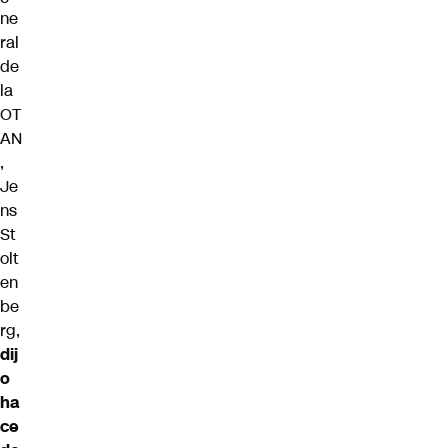
ne
ral
de
la
OT
AN
,
Je
ns
St
olt
en
be
rg,
dij
o
ha
ce