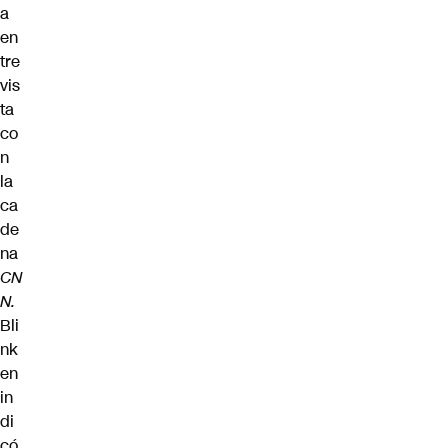
a
en
tre
vis
ta
co
n
la
ca
de
na
CN
N.
Bli
nk
en
in
di
có