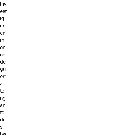
inv
est
ig
ar
crí
m
en
es
de
gu
err
a
te
ng
an
to
da
s
las