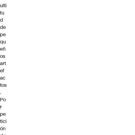
ulti
tu
d
de
pe
qu
eñ
os
art
ef
ac
tos
.
Po
r
pe
tici
ón