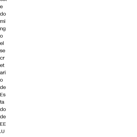
e
do
mi
ng
o
el
se
cr
et
ari
o
de
Es
ta
do
de
EE
.U