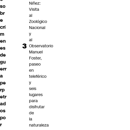
Niñez:
so
Visita
br
al
e
Zoológico
crí
Nacional
y
m
al
en
Observatorio
es
Manuel
de
Foster,
gu
paseo
err
en
a
teleférico
y
pe
seis
rp
lugares
etr
para
ad
disfrutar
os
de
po
la
r
naturaleza