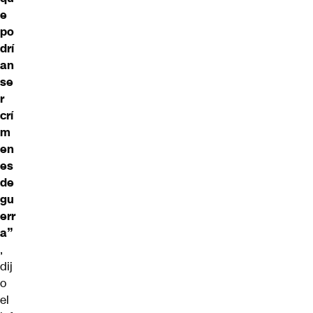
e
po
drí
an
se
r
crí
m
en
es
de
gu
err
a”
,
dij
o
el