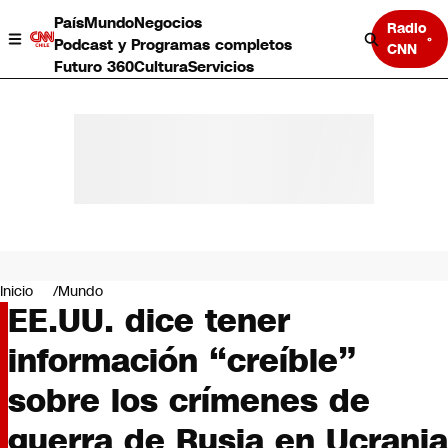
País
Mundo
Negocios
Radio
Podcast y Programas completos
CNN
Futuro 360
Cultura
Servicios
País
Mundo
Negocios
Inicio
Mundo
EE.UU. dice tener
Deportes
Programas completos
información “creíble”
Cultura
Servicios
sobre los crímenes de
Bits
CNN Data
guerra de Rusia en Ucrania
CNN tiempo