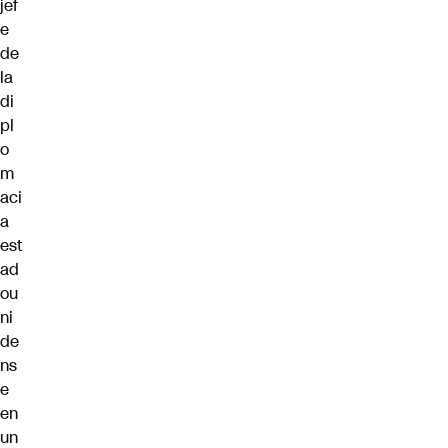
jef
e
de
la
di
pl
o
m
aci
a
est
ad
ou
ni
de
ns
e
en
un