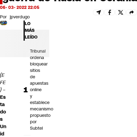
Futuro 360
06- 03- 2022 22:05
Opinión
Por
jpverdugo
LO
MÁS
LEÍDO
Tribunal
ordena
bloquear
sitios
(E
de
FE
apuestas
) –
online
y
Es
establece
ta
mecanismo
do
propuesto
s
por
Un
Subtel
id