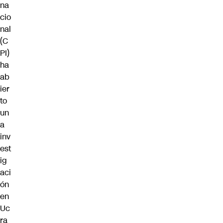
na
cio
nal
(C
PI)
ha
ab
ier
to
un
a
inv
est
ig
aci
ón
en
Uc
ra