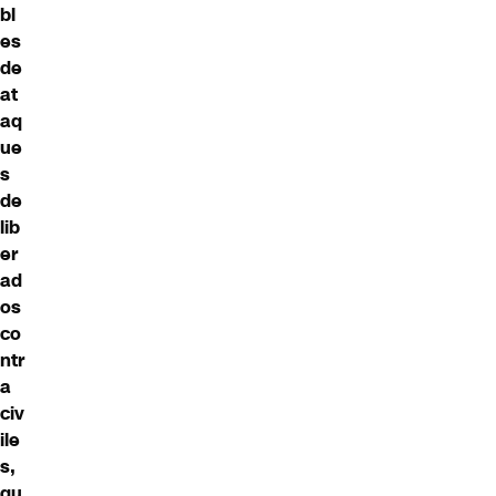
bl
es
de
at
aq
ue
s
de
lib
er
ad
os
co
ntr
a
civ
ile
s,
qu