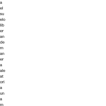
a
el
su
elo
lib
er
an
de
m
an
er
a
ale
at
ori
a
un
a
m