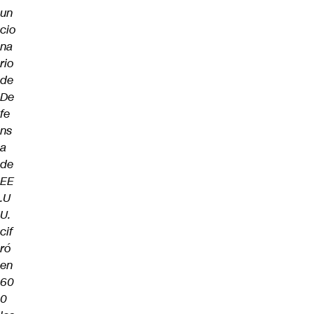
un
cio
na
rio
de
De
fe
ns
a
de
EE
.U
U.
cif
ró
en
60
0