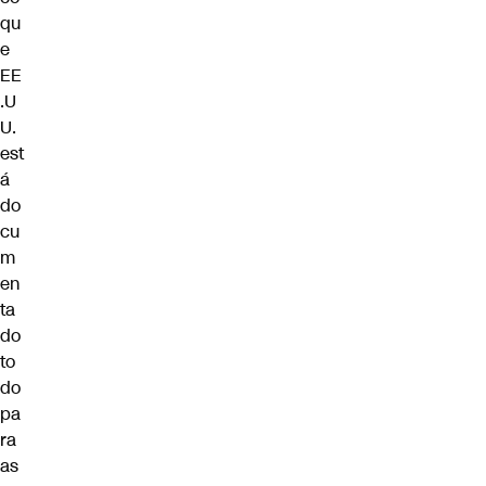
qu
e
EE
.U
U.
est
á
do
cu
m
en
ta
do
to
do
pa
ra
as