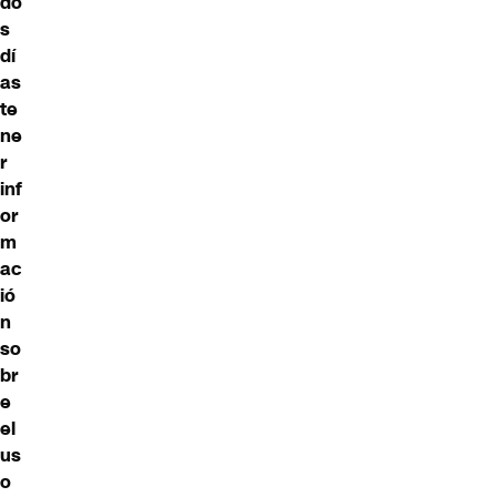
do
s
dí
as
te
ne
r
inf
or
m
ac
ió
n
so
br
e
el
us
o