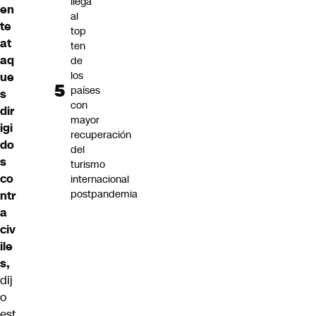
llega
en
al
te
top
at
ten
aq
de
los
ue
países
s
con
dir
mayor
igi
recuperación
do
del
s
turismo
co
internacional
postpandemia
ntr
a
civ
ile
s,
dij
o
est