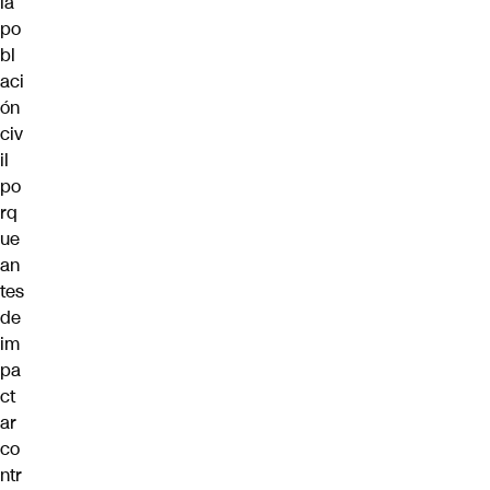
la
po
bl
aci
ón
civ
il
po
rq
ue
an
tes
de
im
pa
ct
ar
co
ntr