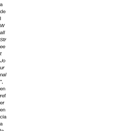
a
de
l
W
all
Str
ee
t
Jo
ur
nal
“,
en
ref
er
en
cia
a
la