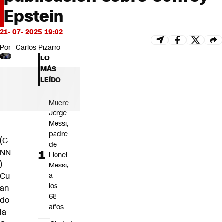
Futuro 360
Epstein
Opinión
21- 07- 2025 19:02
Por
Carlos Pizarro
LO
MÁS
LEÍDO
Muere
Jorge
Messi,
padre
(C
de
NN
Lionel
) –
Messi,
Cu
a
los
an
68
do
años
la