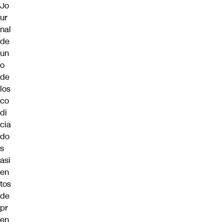
Jo
ur
nal
de
un
o
de
los
co
di
cia
do
s
asi
en
tos
de
pr
en