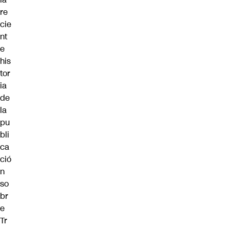
re
cie
nt
e
his
tor
ia
de
la
pu
bli
ca
ció
n
so
br
e
Tr