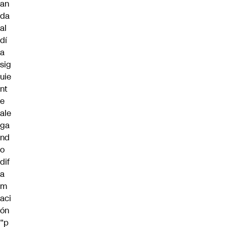
an
da
al
dí
a
sig
uie
nt
e
ale
ga
nd
o
dif
a
m
aci
ón
“p