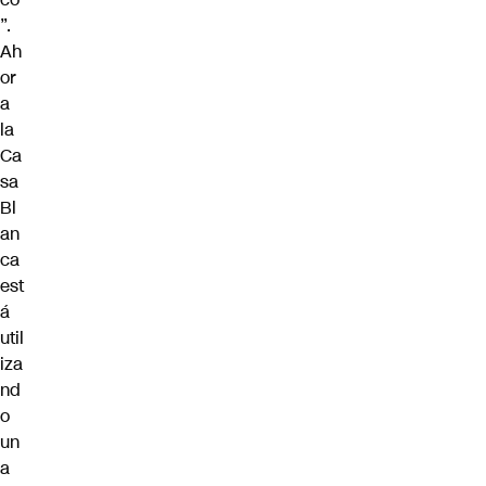
”.
Ah
or
a
la
Ca
sa
Bl
an
ca
est
á
util
iza
nd
o
un
a