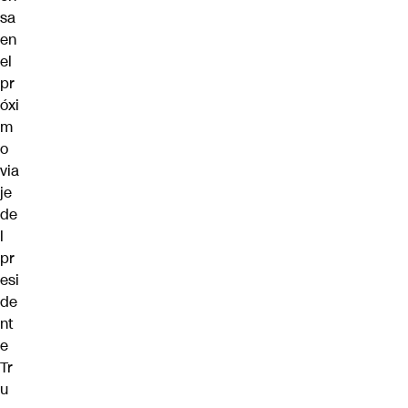
sa
en
el
pr
óxi
m
o
via
je
de
l
pr
esi
de
nt
e
Tr
u