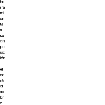
he
rra
mi
en
ta
a
su
dis
po
sic
ión
—
el
co
ntr
ol
so
br
e