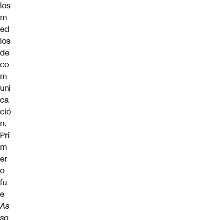
los
m
ed
ios
de
co
m
uni
ca
ció
n.
Pri
m
er
o
fu
e
As
so