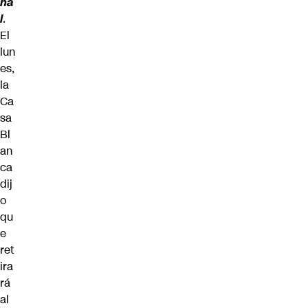
na
l
.
El
lun
es,
la
Ca
sa
Bl
an
ca
dij
o
qu
e
ret
ira
rá
al