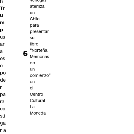
Venegas
n
aterriza
Tr
en
u
Chile
m
para
p
presentar
us
su
ar
libro
“Norteña.
a
Memorias
es
de
e
un
po
comienzo”
de
en
r
el
pa
Centro
Cultural
ra
La
ca
Moneda
sti
ga
r a