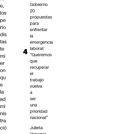
Gobierno
e,
20
los
propuestas
pe
para
rio
enfrentar
dis
la
tas
emergencia
te
laboral:
“Queremos
mi
que
er
recuperar
on
el
qu
trabajo
e
vuelva
la
a
ad
ser
una
mi
prioridad
nis
nacional”
tra
ció
Julieta