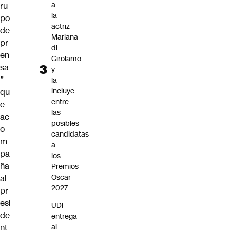
a
ru
la
po
actriz
de
Mariana
pr
di
en
Girolamo
sa
y
”
la
incluye
qu
entre
e
las
ac
posibles
o
candidatas
m
a
pa
los
ña
Premios
Oscar
al
2027
pr
esi
UDI
de
entrega
nt
al