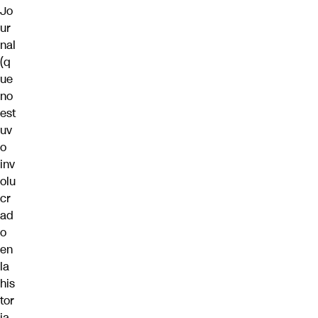
Jo
ur
nal
(q
ue
no
est
uv
o
inv
olu
cr
ad
o
en
la
his
tor
ia