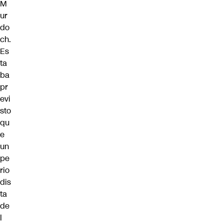
M
ur
do
ch.
Es
ta
ba
pr
evi
sto
qu
e
un
pe
rio
dis
ta
de
l