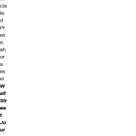
cia
te
d
Pr
es
s
;
ah
or
a
es
el
W
all
Str
ee
t
Jo
ur