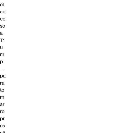
el
ac
ce
so
a
Tr
u
m
p
—
pa
ra
to
m
ar
re
pr
es
ali