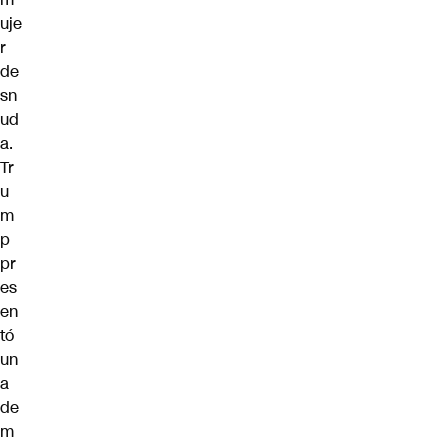
uje
r
de
sn
ud
a.
Tr
u
m
p
pr
es
en
tó
un
a
de
m