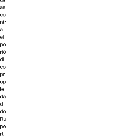
as
co
ntr
a
el
pe
rió
di
co
pr
op
ie
da
d
de
Ru
pe
rt