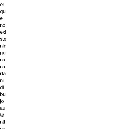
or
qu
e
no
exi
ste
nin
gu
na
ca
rta
ni
di
bu
jo
au
té
nti
co