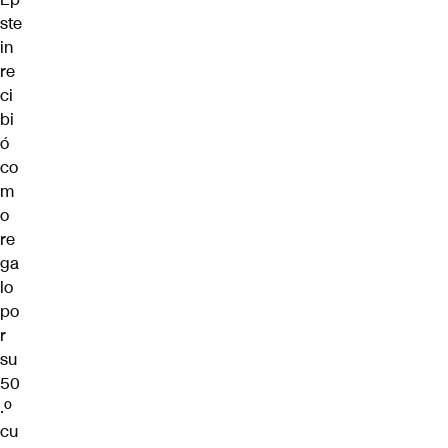
ste
in
re
ci
bi
ó
co
m
o
re
ga
lo
po
r
su
50
.º
cu