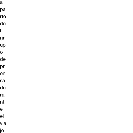
a
pa
rte
de
l
gr
up
o
de
pr
en
sa
du
ra
nt
e
el
via
je