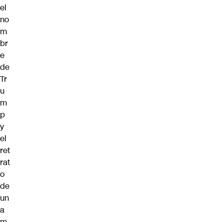
el
no
m
br
e
de
Tr
u
m
p
y
el
ret
rat
o
de
un
a
m