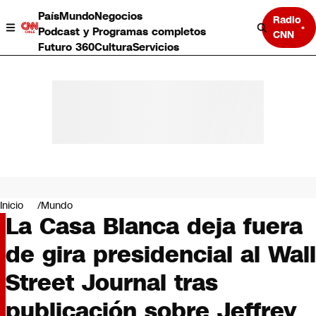
País
Mundo
Negocios
Radio
Podcast y Programas completos
CNN
Futuro 360
Cultura
Servicios
País
Mundo
Negocios
Inicio
Mundo
La Casa Blanca deja fuera
Deportes
Programas completos
de gira presidencial al Wall
Cultura
Servicios
Street Journal tras
Bits
CNN Data
publicación sobre Jeffrey
CNN tiempo