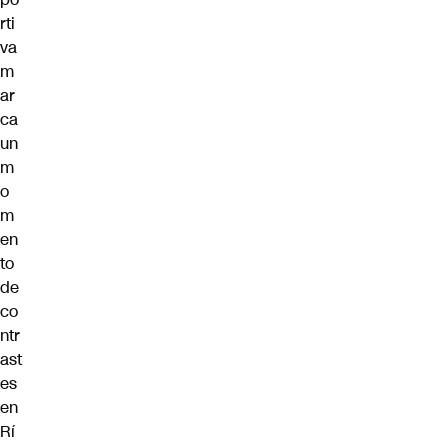
rti
va
m
ar
ca
un
m
o
m
en
to
de
co
ntr
ast
es
en
Rí