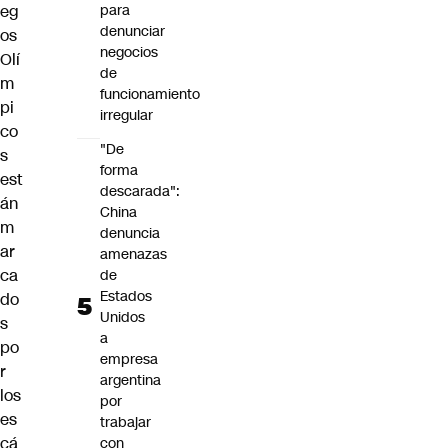
eg
para
denunciar
os
negocios
Olí
de
m
funcionamiento
pi
irregular
co
"De
s
forma
est
descarada":
án
China
m
denuncia
ar
amenazas
ca
de
Estados
do
Unidos
s
a
po
empresa
r
argentina
los
por
es
trabajar
cá
con