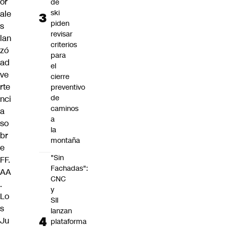
or
de
ski
ale
piden
s
revisar
lan
criterios
zó
para
ad
el
ve
cierre
rte
preventivo
de
nci
caminos
a
a
so
la
br
montaña
e
"Sin
FF.
Fachadas":
AA
CNC
.
y
Lo
SII
s
lanzan
Ju
plataforma