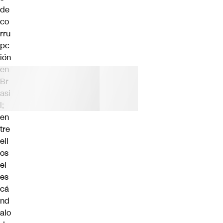
de
co
rru
pc
ión
en
Br
asi
l;
en
tre
ell
os
el
es
cá
nd
alo