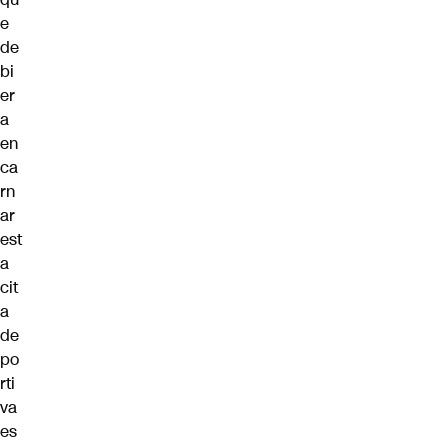
e
de
bi
er
a
en
ca
rn
ar
est
a
cit
a
de
po
rti
va
es