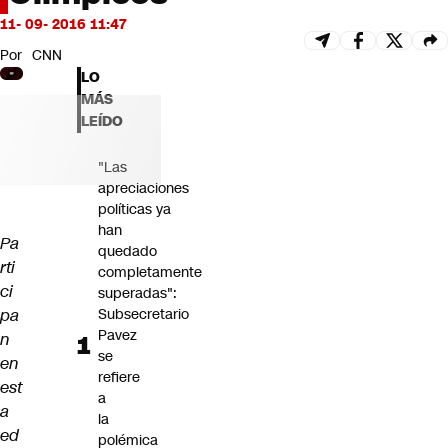
Futuro 360
11- 09- 2016 11:47
Opinión
Por
CNN
LO
MÁS
LEÍDO
"Las
apreciaciones
políticas ya
han
Pa
quedado
rti
completamente
ci
superadas":
pa
Subsecretario
Pavez
n
se
en
refiere
est
a
a
la
ed
polémica