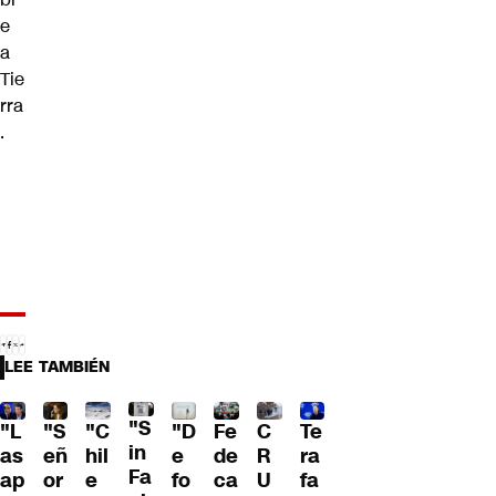
e
a
Tie
rra
.
LEE TAMBIÉN
"S
"L
"S
"C
"D
Fe
C
Te
in
as
eñ
hil
e
de
R
ra
Fa
ap
or
e
fo
ca
U
fa