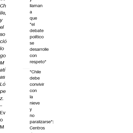
Ch
llaman
a
ile,
que
y
"el
el
debate
so
político
ció
se
lo
desarrolle
go
con
respeto"
M
atí
"Chile
as
debe
Ló
convivir
con
pe
la
z.
nieve
–
y
Ev
no
o
paralizarse":
M
Centros