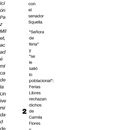
ici
con
ón
el
senador
Pa
Squella
z
Mil
"Señora
et,
de
feria"
ac
y
ad
"se
é
le
mi
salió
ca
lo
de
poblacional":
la
Ferias
Libres
Un
rechazan
ive
dichos
rsi
de
da
Camila
d
Flores
de
y