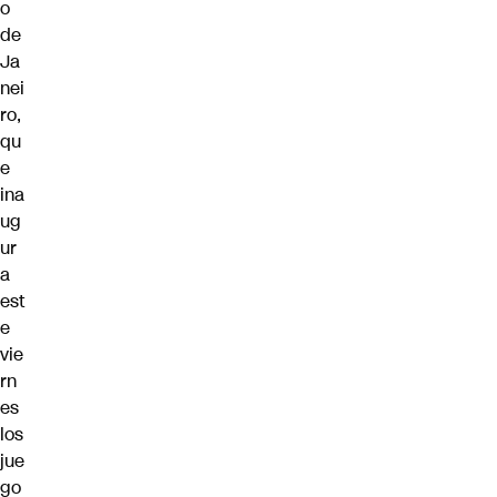
o
de
Ja
nei
ro,
qu
e
ina
ug
ur
a
est
e
vie
rn
es
los
jue
go