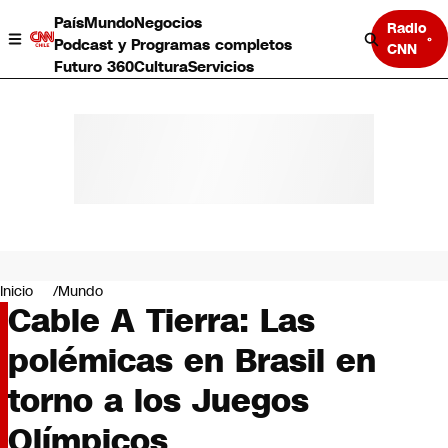
País
Mundo
Negocios
Radio
Podcast y Programas completos
CNN
Futuro 360
Cultura
Servicios
País
Mundo
Negocios
Inicio
Mundo
Cable A Tierra: Las
Deportes
Programas completos
polémicas en Brasil en
Cultura
Servicios
torno a los Juegos
Bits
CNN Data
Olímpicos
CNN tiempo