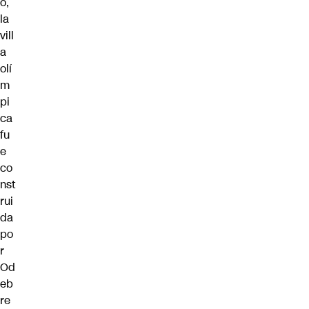
o,
la
vill
a
olí
m
pi
ca
fu
e
co
nst
rui
da
po
r
Od
eb
re