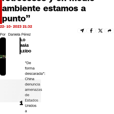
Futuro 360
ambiente estamos a
Opinión
punto”
22- 10- 2023 21:32
Por
Daniela Pérez
LO
MÁS
LEÍDO
"De
forma
descarada":
China
denuncia
amenazas
de
Estados
Unidos
a