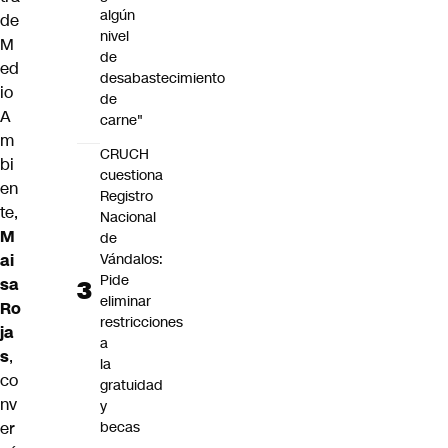
algún
de
nivel
M
de
ed
desabastecimiento
io
de
A
carne"
m
CRUCH
bi
cuestiona
en
Registro
te,
Nacional
M
de
ai
Vándalos:
Pide
sa
eliminar
Ro
restricciones
ja
a
s
,
la
co
gratuidad
nv
y
er
becas