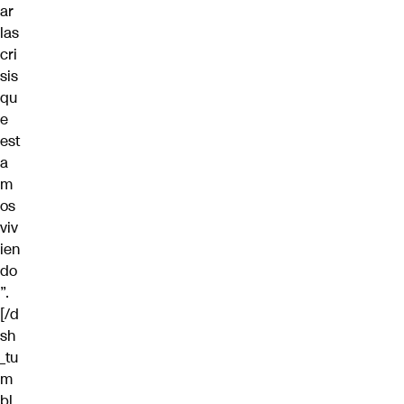
ar
las
cri
sis
qu
e
est
a
m
os
viv
ien
do
”.
[/d
sh
_tu
m
bl