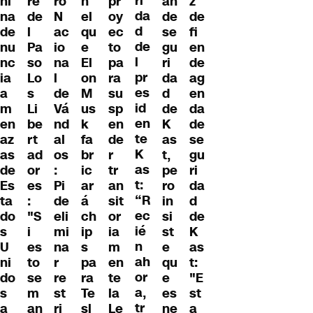
ri
hi
re
ro
n
pr
an
z
da
na
de
N
el
oy
de
de
d
de
l
ac
qu
ec
se
fi
de
nu
Pa
io
e
to
gu
en
l
nc
so
na
El
pa
ri
de
pr
ia
Lo
l
on
ra
da
ag
es
a
s
de
M
su
d
en
id
m
Li
Vá
us
sp
de
da
en
en
be
nd
k
en
K
de
te
az
rt
al
fa
de
as
se
K
as
ad
os
br
r
t,
gu
as
de
or
:
ic
tr
pe
ri
t:
Es
es
Pi
ar
an
ro
da
“R
ta
:
de
á
sit
in
d
ec
do
"S
eli
ch
or
si
de
ié
s
i
mi
ip
ia
st
K
n
U
es
na
s
m
e
as
ah
ni
to
r
pa
en
qu
t:
or
do
se
re
ra
te
e
"E
a,
s
m
st
Te
la
es
st
tr
a
an
ri
sl
Le
ne
a