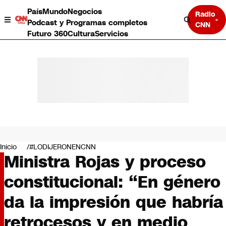
País
Mundo
Negocios
Radio
Podcast y Programas completos
CNN
Futuro 360
Cultura
Servicios
País
Mundo
Negocios
Inicio
#LODIJERONENCNN
Ministra Rojas y proceso
Deportes
Programas completos
constitucional: “En género
Cultura
Servicios
da la impresión que habría
Bits
CNN Data
retrocesos y en medio
CNN tiempo