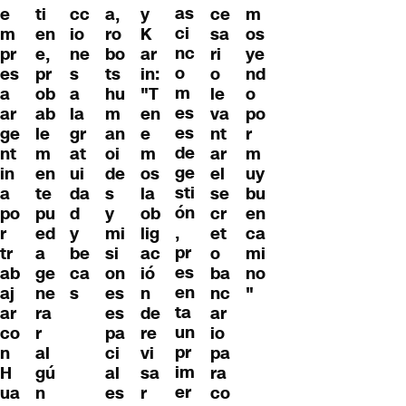
as
e
ti
cc
a,
y
ce
m
ci
m
en
io
ro
K
sa
os
nc
pr
e,
ne
bo
ar
ri
ye
o
es
pr
s
ts
in:
o
nd
m
a
ob
a
hu
"T
le
o
es
ar
ab
la
m
en
va
po
es
ge
le
gr
an
e
nt
r
de
nt
m
at
oi
m
ar
m
ge
in
en
ui
de
os
el
uy
sti
a
te
da
s
la
se
bu
ón
po
pu
d
y
ob
cr
en
,
r
ed
y
mi
lig
et
ca
pr
tr
a
be
si
ac
o
mi
es
ab
ge
ca
on
ió
ba
no
en
aj
ne
s
es
n
nc
"
ta
ar
ra
es
de
ar
un
co
r
pa
re
io
pr
n
al
ci
vi
pa
im
H
gú
al
sa
ra
er
ua
n
es
r
co