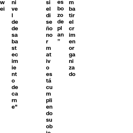
es
w
ni
si
m
bo
ei
ve
el
ba
zo
l
di
tir
de
de
se
el
pl
de
ño
cr
an
sa
no
im
”
ba
r
en
st
m
or
ec
at
ga
im
iv
ni
ie
o
za
nt
es
do
o
tá
de
cu
ca
m
rn
pli
e"
en
do
su
ob