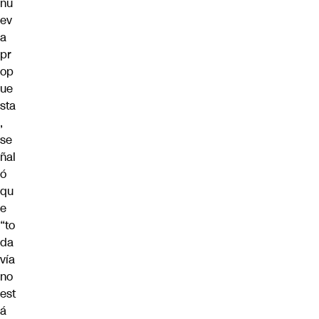
nu
ev
a
pr
op
ue
sta
,
se
ñal
ó
qu
e
“to
da
vía
no
est
á