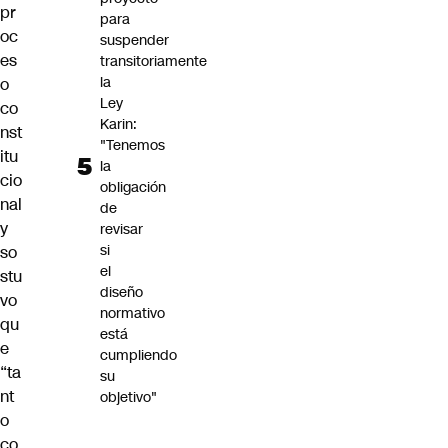
pr
para
oc
suspender
es
transitoriamente
la
o
Ley
co
Karin:
nst
"Tenemos
itu
la
cio
obligación
nal
de
y
revisar
si
so
el
stu
diseño
vo
normativo
qu
está
e
cumpliendo
“ta
su
nt
objetivo"
o
co