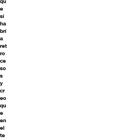
qu
e
sí
ha
brí
a
ret
ro
ce
so
s
y
cr
eo
qu
e
en
el
te