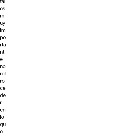
tal
es
m
uy
im
po
rta
nt
e
no
ret
ro
ce
de
r
en
lo
qu
e