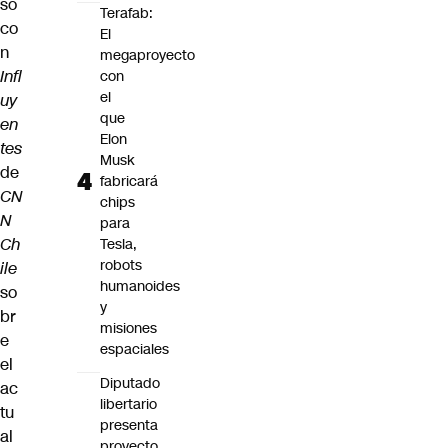
só
Terafab:
co
El
n
megaproyecto
Infl
con
el
uy
que
en
Elon
tes
Musk
de
fabricará
CN
chips
N
para
Ch
Tesla,
robots
ile
humanoides
so
y
br
misiones
e
espaciales
el
Diputado
ac
libertario
tu
presenta
al
proyecto