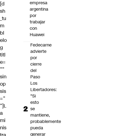
empresa
[d
argentina
sh
por
_tu
trabajar
m
con
bl
Huawei
elo
Fedecarne
g
advierte
titl
por
e=
cierre
””
del
sin
Paso
Los
op
Libertadores:
sis
"Si
=”
esto
”]L
se
a
mantiene,
mi
probablemente
nis
pueda
generar
tra