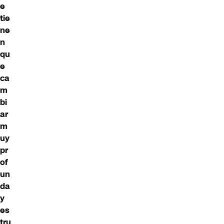
e
tie
ne
n
qu
e
ca
m
bi
ar
m
uy
pr
of
un
da
y
es
tru