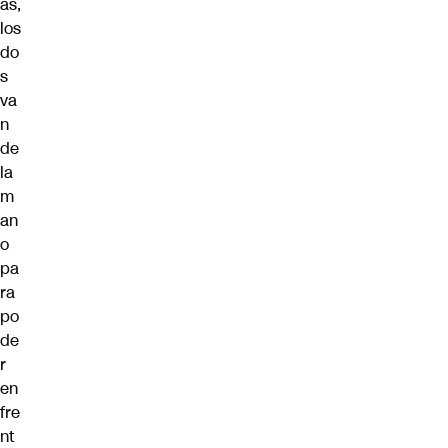
ás,
los
do
s
va
n
de
la
m
an
o
pa
ra
po
de
r
en
fre
nt