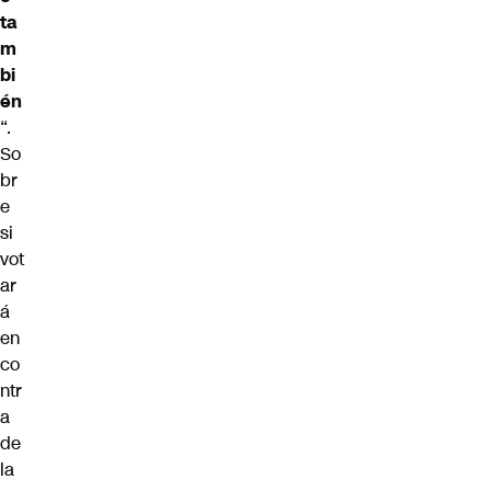
ta
m
bi
én
“.
So
br
e
si
vot
ar
á
en
co
ntr
a
de
la