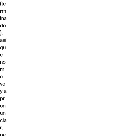
(te
rm
ina
do
),
así
qu
e
no
m
e
vo
y a
pr
on
un
cia
r,
pe