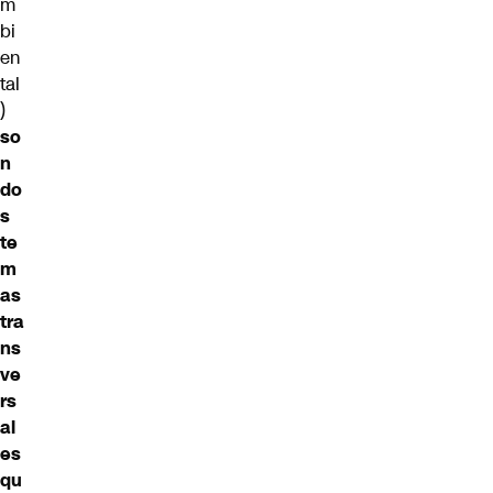
m
bi
en
tal
)
so
n
do
s
te
m
as
tra
ns
ve
rs
al
es
qu