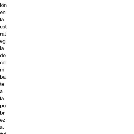
ión
en
la
est
rat
eg
ia
de
co
m
ba
te
a
la
po
br
ez
a.