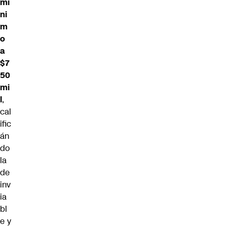
mí
ni
m
o
a
$7
50
mi
l
,
cal
ific
án
do
la
de
inv
ia
bl
e y