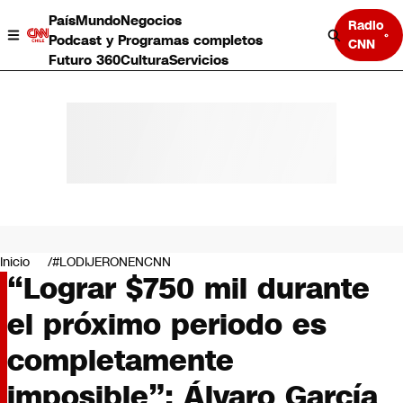
País
Mundo
Negocios
Radio
Podcast y Programas completos
CNN
Futuro 360
Cultura
Servicios
País
Mundo
Negocios
Inicio
#LODIJERONENCNN
“Lograr $750 mil durante
Deportes
Programas completos
el próximo periodo es
Cultura
Servicios
completamente
Bits
CNN Data
imposible”: Álvaro García
CNN tiempo