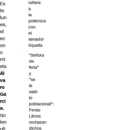
refiere
Es
a
te
la
lun
polémica
es,
con
el
el
ec
senador
on
Squella
o
"Señora
mi
de
sta
feria"
Ál
y
"se
va
le
ro
salió
Ga
lo
rcí
poblacional":
a
,
Ferias
qu
Libres
ien
rechazan
dichos
ofi