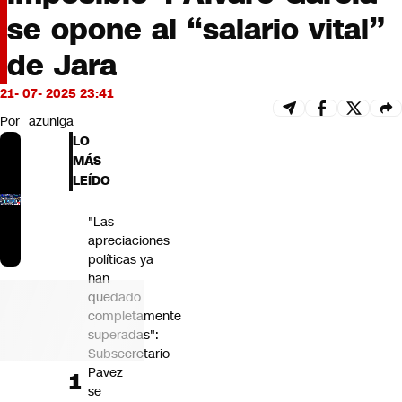
Futuro 360
se opone al “salario vital”
Opinión
de Jara
21- 07- 2025 23:41
Por
azuniga
LO
MÁS
LEÍDO
"Las
apreciaciones
políticas ya
han
quedado
completamente
superadas":
Subsecretario
Pavez
se