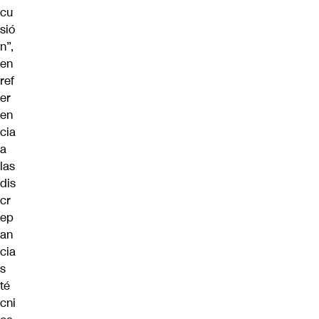
cu
sió
n”,
en
ref
er
en
cia
a
las
dis
cr
ep
an
cia
s
té
cni