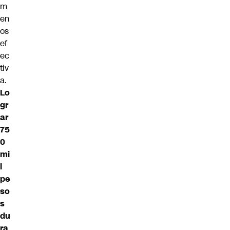
m
en
os
ef
ec
tiv
a.
Lo
gr
ar
75
0
mi
l
pe
so
s
du
ra