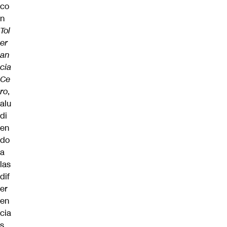
co
n
Tol
er
an
cia
Ce
ro
,
alu
di
en
do
a
las
dif
er
en
cia
s