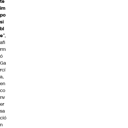
te
im
po
si
bl
e
”,
afi
rm
ó
Ga
rcí
a,
en
co
nv
er
sa
ció
n