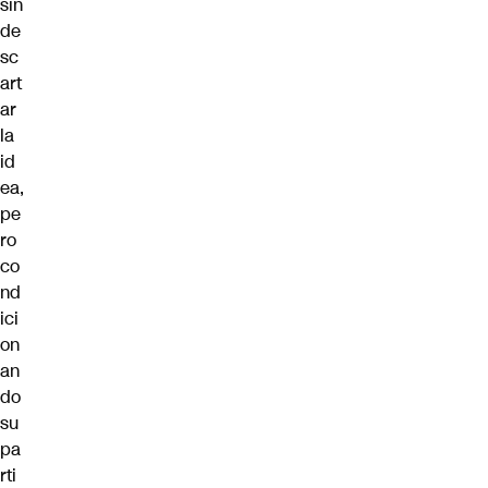
sin
de
sc
art
ar
la
id
ea,
pe
ro
co
nd
ici
on
an
do
su
pa
rti