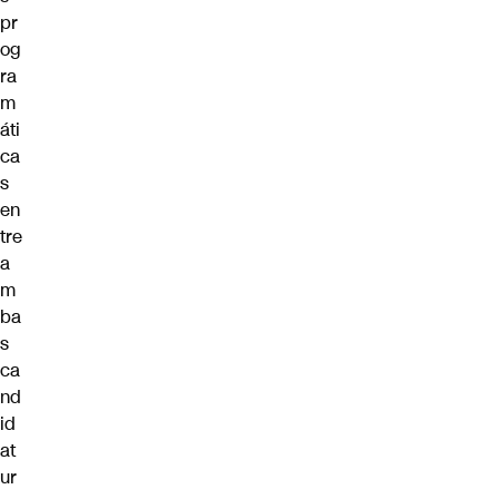
pr
og
ra
m
áti
ca
s
en
tre
a
m
ba
s
ca
nd
id
at
ur