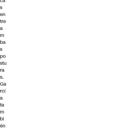
ca
s
en
tre
a
m
ba
s
po
stu
ra
s.
Ga
rcí
a
ta
m
bi
én