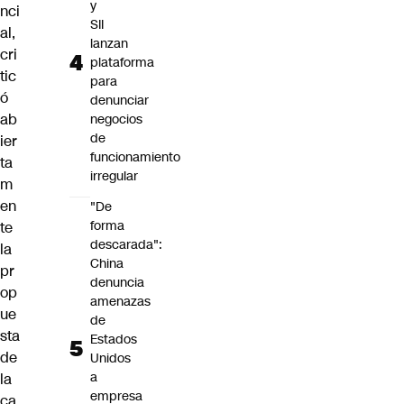
y
nci
SII
al,
lanzan
cri
plataforma
tic
para
ó
denunciar
ab
negocios
de
ier
funcionamiento
ta
irregular
m
en
"De
forma
te
descarada":
la
China
pr
denuncia
op
amenazas
ue
de
sta
Estados
de
Unidos
a
la
empresa
ca