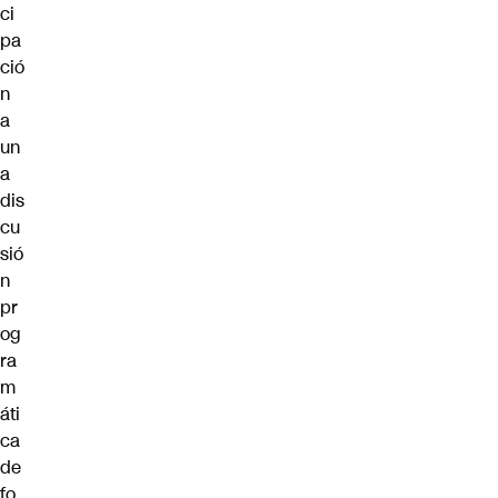
ci
pa
ció
n
a
un
a
dis
cu
sió
n
pr
og
ra
m
áti
ca
de
fo