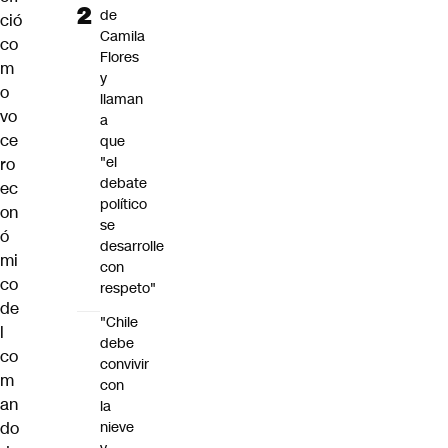
de
ció
Camila
co
Flores
m
y
o
llaman
vo
a
ce
que
"el
ro
debate
ec
político
on
se
ó
desarrolle
mi
con
co
respeto"
de
"Chile
l
debe
co
convivir
m
con
an
la
do
nieve