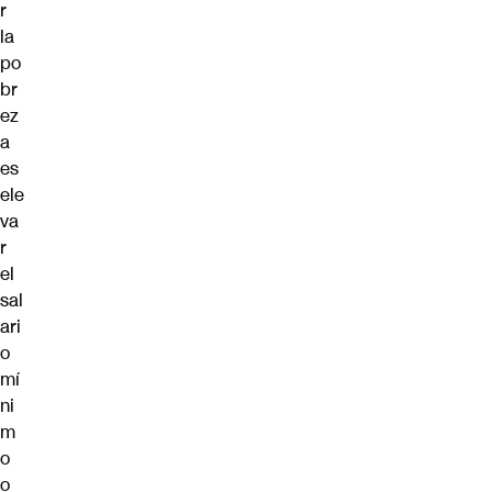
r
la
po
br
ez
a
es
ele
va
r
el
sal
ari
o
mí
ni
m
o
o