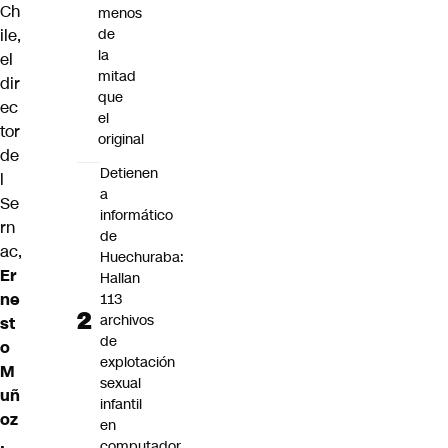
Ch
menos
ile,
de
la
el
mitad
dir
que
ec
el
tor
original
de
Detienen
l
a
Se
informático
rn
de
ac,
Huechuraba:
Er
Hallan
ne
113
archivos
st
de
o
explotación
M
sexual
uñ
infantil
oz
en
,
computador