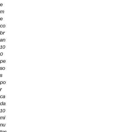
e
m
e
co
br
an
10
0
pe
so
s
po
r
ca
da
10
mi
nu
tos