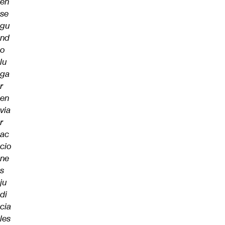
en
se
gu
nd
o
lu
ga
r
en
via
r
ac
cio
ne
s
ju
di
cia
les