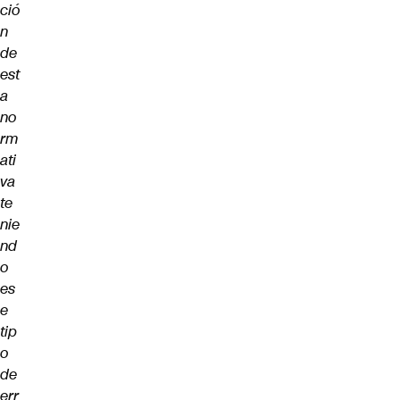
ció
n
de
est
a
no
rm
ati
va
te
nie
nd
o
es
e
tip
o
de
err