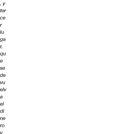
, y
ter
ce
r
lu
ga
r,
qu
e
se
de
vu
elv
a
el
di
ne
ro
y