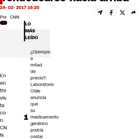
Futuro 360
24- 02- 2017 16:20
Opinión
Por
CNN
LO
MÁS
LEÍDO
¿Ozempic
a
mitad
de
En
precio?:
en
Laboratorio
tre
Chile
vis
anuncia
que
ta
su
co
medicamento
n
genérico
CN
podría
N
costar