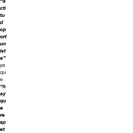
“a
cti
tu
d
op
ort
un
ist
a”
ya
qu
e
“h
ay
qu
e
re
sp
et