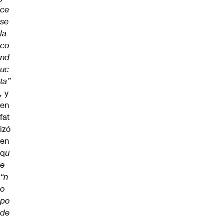
ce
se
la
co
nd
uc
ta”
,
y
en
fat
izó
en
q
u
e
“n
o
po
de