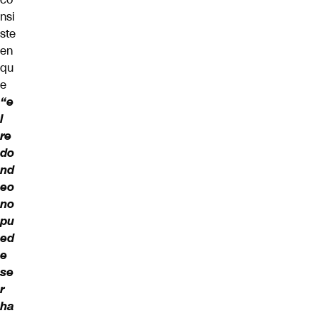
nsi
ste
en
qu
e
“e
l
re
do
nd
eo
no
pu
ed
e
se
r
ha