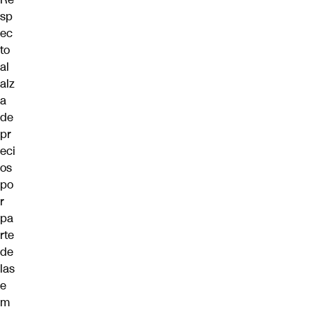
sp
ec
to
al
alz
a
de
pr
eci
os
po
r
pa
rte
de
las
e
m