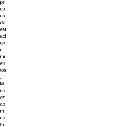
pr
es
as
de
est
aci
on
a
mi
en
tos
,
M
uñ
oz
co
m
en
tó