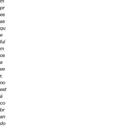
m
pr
es
as
qu
e
fui
m
os
a
ve
r,
no
est
á
co
br
an
do