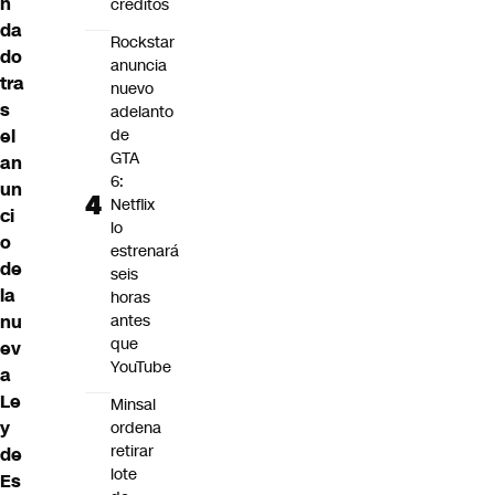
n
créditos
da
Rockstar
do
anuncia
tra
nuevo
s
adelanto
el
de
GTA
an
6:
un
Netflix
ci
lo
o
estrenará
de
seis
la
horas
nu
antes
que
ev
YouTube
a
Le
Minsal
y
ordena
retirar
de
lote
Es