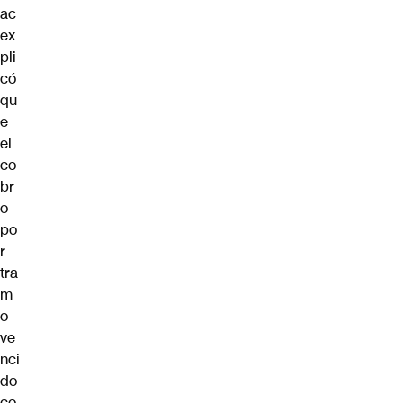
ac
ex
pli
có
qu
e
el
co
br
o
po
r
tra
m
o
ve
nci
do
co