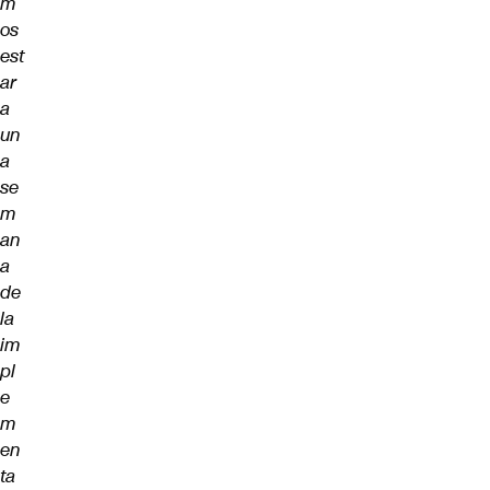
m
os
est
ar
a
un
a
se
m
an
a
de
la
im
pl
e
m
en
ta