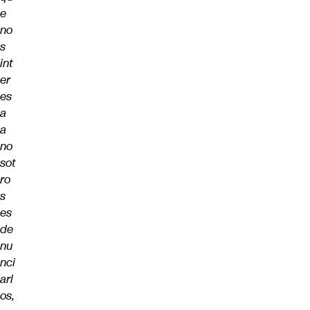
e
no
s
int
er
es
a
a
no
sot
ro
s
es
de
nu
nci
arl
os,