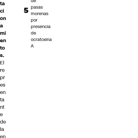
de
ta
pasas
ci
morenas
on
por
a
presencia
mi
de
ocratoxina
en
A
to
s.
El
re
pr
es
en
ta
nt
e
de
la
en