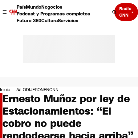
País
Mundo
Negocios
Radio
Podcast y Programas completos
CNN
Futuro 360
Cultura
Servicios
País
Mundo
Negocios
Inicio
#LODIJERONENCNN
Ernesto Muñoz por ley de
Deportes
Programas completos
Estacionamientos: “El
Cultura
Servicios
cobro no puede
Bits
CNN Data
rendodearse hacia arriba”
CNN tiempo