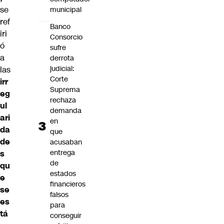
se
municipal
ref
Banco
iri
Consorcio
ó
sufre
a
derrota
judicial:
las
Corte
irr
Suprema
eg
rechaza
ul
demanda
ari
en
da
que
de
acusaban
entrega
s
de
qu
estados
e
financieros
se
falsos
es
para
tá
conseguir