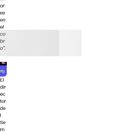
or
es
en
el
co
br
o”.
El
dir
ec
tor
de
l
Se
rn