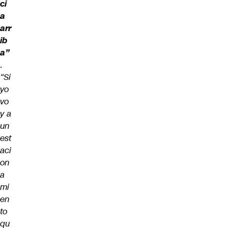
ci
a
arr
ib
a”
.
“Si
yo
vo
y a
un
est
aci
on
a
mi
en
to
qu