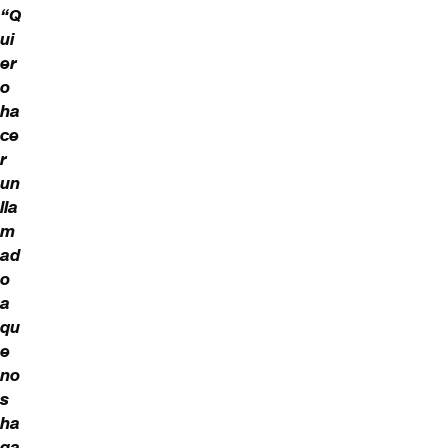
“Q
ui
er
o
ha
ce
r
un
lla
m
ad
o
a
qu
e
no
s
ha
ga