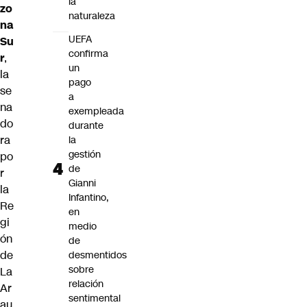
la
zo
naturaleza
na
UEFA
Su
confirma
r
,
un
la
pago
se
a
na
exempleada
do
durante
ra
la
gestión
po
de
r
Gianni
la
Infantino,
Re
en
gi
medio
ón
de
de
desmentidos
sobre
La
relación
Ar
sentimental
au