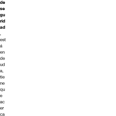
de
se
gu
rid
ad
,
est
á
en
de
ud
a,
tie
ne
qu
e
ac
er
ca