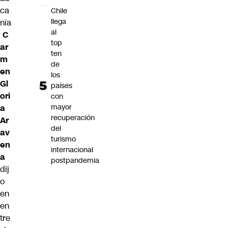
ca
Chile
llega
nía
al
C
top
ar
ten
m
de
en
los
Gl
países
ori
con
mayor
a
recuperación
Ar
del
av
turismo
en
internacional
a
postpandemia
dij
o
en
en
tre