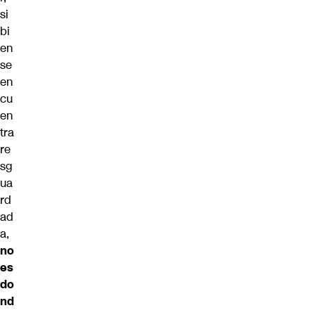
si
bi
en
se
en
cu
en
tra
re
sg
ua
rd
ad
a,
no
es
do
nd