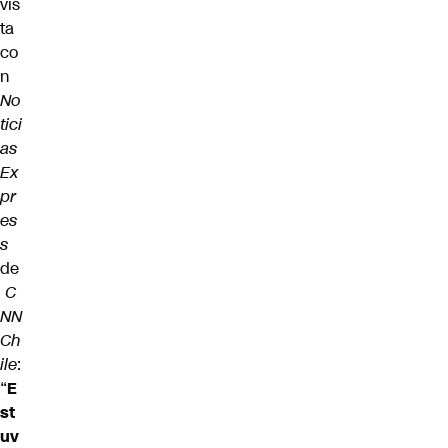
vis
ta
co
n
No
tici
as
Ex
pr
es
s
de
C
NN
Ch
ile
:
“
E
st
uv