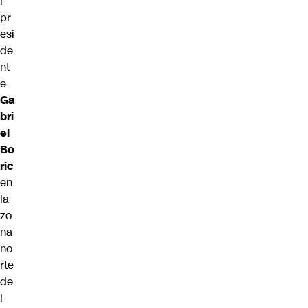
l
pr
esi
de
nt
e
Ga
bri
el
Bo
ric
en
la
zo
na
no
rte
de
l