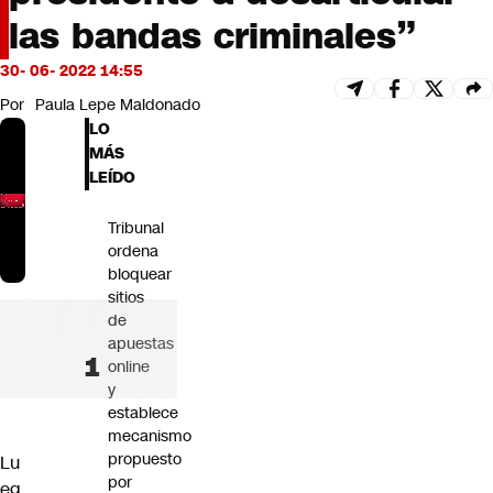
Futuro 360
las bandas criminales”
Opinión
30- 06- 2022 14:55
Por
Paula Lepe Maldonado
LO
MÁS
LEÍDO
Tribunal
ordena
bloquear
sitios
de
apuestas
online
y
establece
mecanismo
propuesto
Lu
por
eg