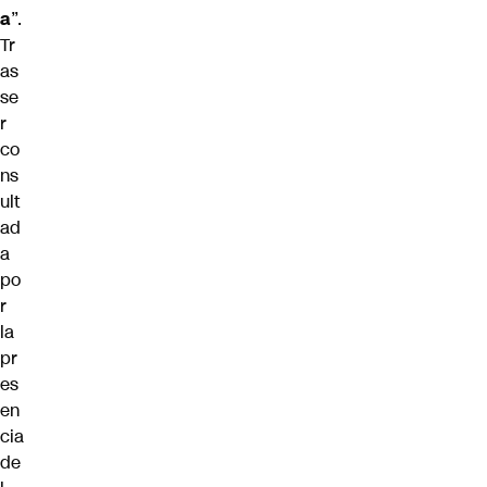
a
”.
Tr
as
se
r
co
ns
ult
ad
a
po
r
la
pr
es
en
cia
de