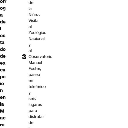
órr
de
og
la
a
Niñez:
Visita
de
al
l
Zoológico
es
Nacional
ta
y
do
al
de
Observatorio
ex
Manuel
Foster,
ce
paseo
pc
en
ió
teleférico
n
y
en
seis
la
lugares
M
para
disfrutar
ac
de
ro