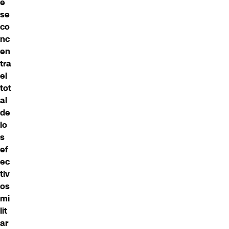
e
se
co
nc
en
tra
el
tot
al
de
lo
s
ef
ec
tiv
os
mi
lit
ar