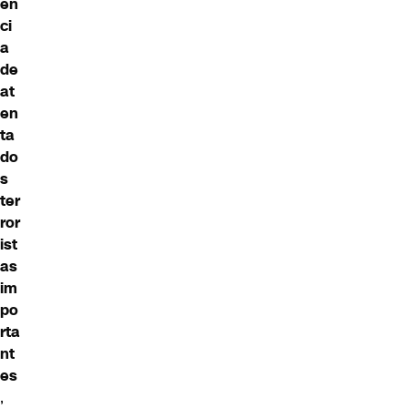
en
ci
a
de
at
en
ta
do
s
ter
ror
ist
as
im
po
rta
nt
es
,