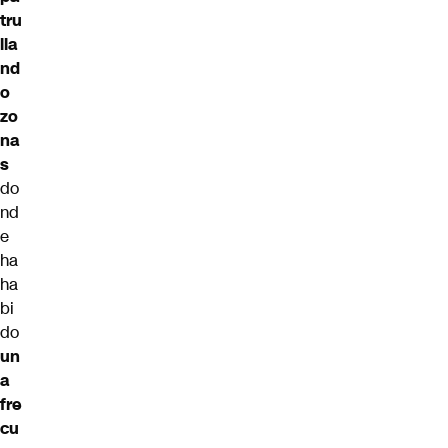
tru
lla
nd
o
zo
na
s
do
nd
e
ha
ha
bi
do
un
a
fre
cu