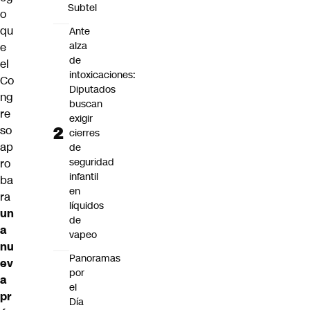
Subtel
o
qu
Ante
alza
e
de
el
intoxicaciones:
Co
Diputados
ng
buscan
re
exigir
so
cierres
ap
de
seguridad
ro
infantil
ba
en
ra
líquidos
un
de
a
vapeo
nu
Panoramas
ev
por
a
el
pr
Día