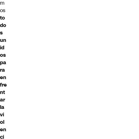
m
os
to
do
s
un
id
os
pa
ra
en
fre
nt
ar
la
vi
ol
en
ci