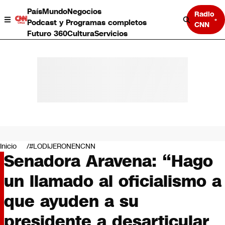
País
Mundo
Negocios
Radio
Podcast y Programas completos
CNN
Futuro 360
Cultura
Servicios
País
Mundo
Negocios
Inicio
#LODIJERONENCNN
Senadora Aravena: “Hago
Deportes
Programas completos
un llamado al oficialismo a
Cultura
Servicios
que ayuden a su
Bits
CNN Data
presidente a desarticular
CNN tiempo