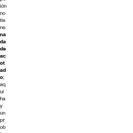
ión
no
tie
ne
na
da
de
ac
ot
ad
o
;
aq
uí
ha
y
un
pr
ob