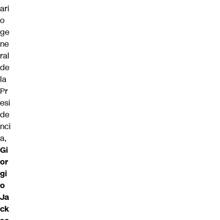
ari
o
ge
ne
ral
de
la
Pr
esi
de
nci
a,
Gi
or
gi
o
Ja
ck