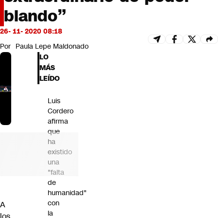
Futuro 360
blando”
Opinión
26- 11- 2020 08:18
Por
Paula Lepe Maldonado
LO
MÁS
LEÍDO
Luis
Cordero
afirma
que
ha
existido
una
"falta
de
humanidad"
con
A
la
los