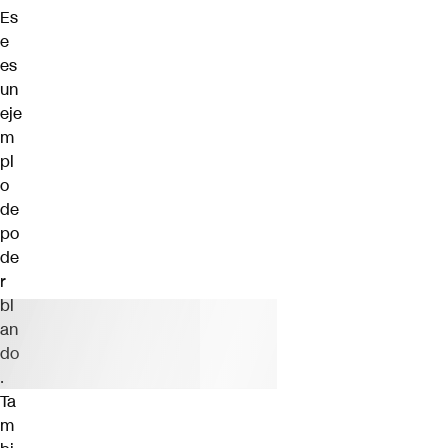
Es
e
es
un
eje
m
pl
o
de
po
de
r
bl
an
do
.
Ta
m