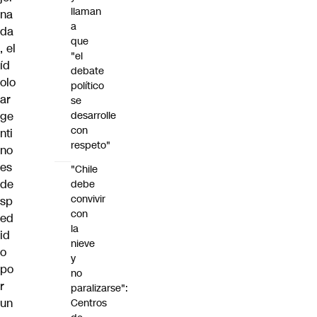
llaman
na
a
da
que
, el
"el
íd
debate
olo
político
ar
se
ge
desarrolle
con
nti
respeto"
no
es
"Chile
de
debe
convivir
sp
con
ed
la
id
nieve
o
y
po
no
r
paralizarse":
un
Centros