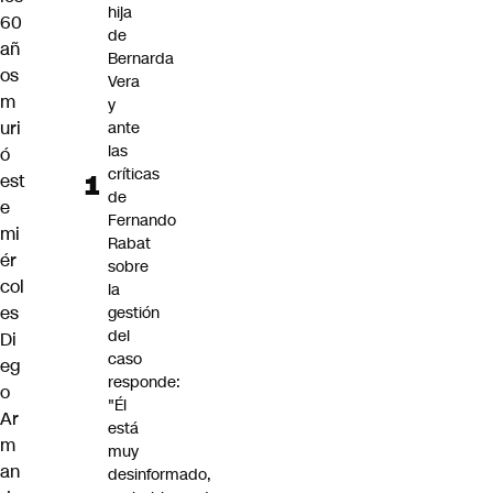
hija
60
de
añ
Bernarda
os
Vera
m
y
uri
ante
las
ó
críticas
est
de
e
Fernando
mi
Rabat
ér
sobre
col
la
es
gestión
del
Di
caso
eg
responde:
o
"Él
Ar
está
m
muy
an
desinformado,