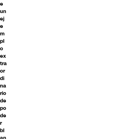
e
un
ej
e
m
pl
o
ex
tra
or
di
na
rio
de
po
de
r
bl
an