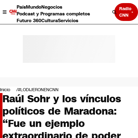
País
Mundo
Negocios
Radio
Podcast y Programas completos
CNN
Futuro 360
Cultura
Servicios
País
Mundo
Negocios
Inicio
#LODIJERONENCNN
Raúl Sohr y los vínculos
Deportes
Programas completos
políticos de Maradona:
Cultura
Servicios
“Fue un ejemplo
Bits
CNN Data
extraordinario de poder
CNN tiempo