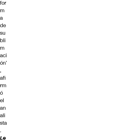
for
m
a
de
su
bli
m
aci
ón’
,
afi
rm
ó
el
an
ali
sta
.
Le