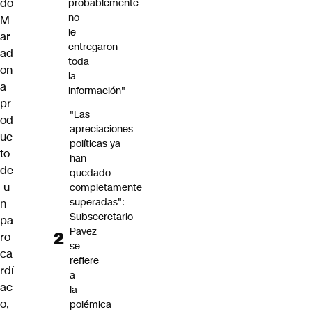
do
probablemente
no
M
le
ar
entregaron
ad
toda
on
la
a
información"
pr
"Las
od
apreciaciones
uc
políticas ya
to
han
de
quedado
u
completamente
superadas":
n
Subsecretario
pa
Pavez
ro
se
ca
refiere
rdí
a
ac
la
o,
polémica