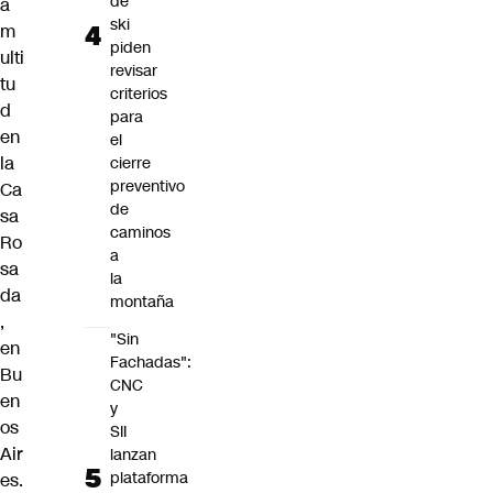
de
a
ski
m
piden
ulti
revisar
tu
criterios
d
para
en
el
la
cierre
preventivo
Ca
de
sa
caminos
Ro
a
sa
la
da
montaña
,
"Sin
en
Fachadas":
Bu
CNC
en
y
os
SII
Air
lanzan
plataforma
es.