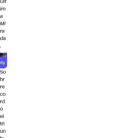
Últ
im
a
Mi
ra
da
.
So
hr
re
co
rd
ó
el
tri
un