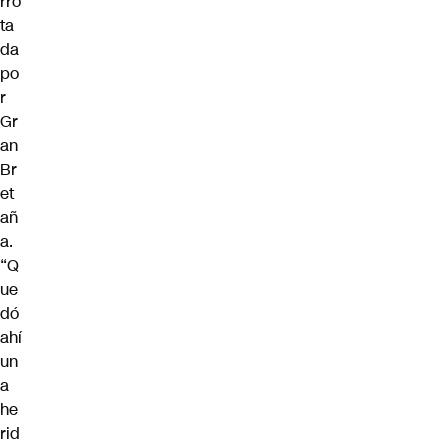
rro
ta
da
po
r
Gr
an
Br
et
añ
a.
“Q
ue
dó
ahí
un
a
he
rid