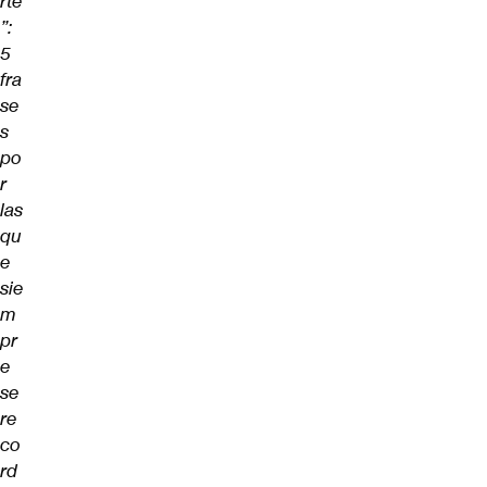
rte
”:
5
fra
se
s
po
r
las
qu
e
sie
m
pr
e
se
re
co
rd