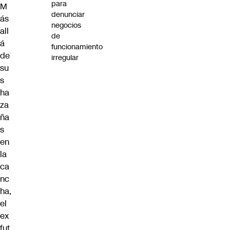
para
M
denunciar
ás
negocios
all
de
á
funcionamiento
de
irregular
su
s
ha
za
ña
s
en
la
ca
nc
ha,
el
ex
fut