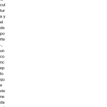
cul
tur
a y
el
de
po
rte
-,
un
co
nc
ep
to
qu
e
vie
ne
da