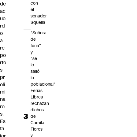
con
de
el
ac
senador
ue
Squella
rd
o
"Señora
de
a
feria"
re
y
po
"se
rte
le
s
salió
pr
lo
eli
poblacional":
Ferias
mi
Libres
na
rechazan
re
dichos
s.
de
Es
Camila
ta
Flores
jor
y