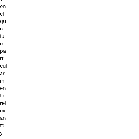
en
el
qu
e
fu
e
pa
rti
cul
ar
m
en
te
rel
ev
an
te,
y