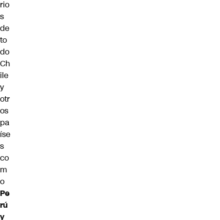
rio
s
de
to
do
Ch
ile
y
otr
os
pa
íse
s
co
m
o
Pe
rú
y