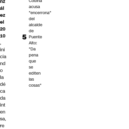
Codina
nz
acusa
ál
"encerrona"
ez
del
el
alcalde
20
de
10
Puente
,
Alto:
"Da
ini
pena
cia
que
nd
se
o
editen
la
las
dé
cosas"
ca
da
int
en
sa,
re