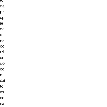
to
da
pr
op
ie
da
d,
re
co
rri
en
do
co
n
éxi
to
es
ce
na