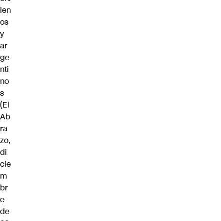
len
os
y
ar
ge
nti
no
s
(El
Ab
ra
zo,
di
cie
m
br
e
de