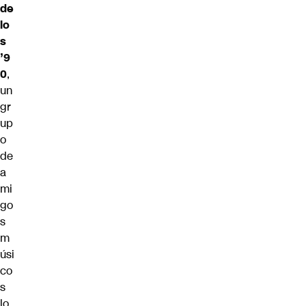
de
lo
s
’9
0
,
un
gr
up
o
de
a
mi
go
s
m
úsi
co
s
lo