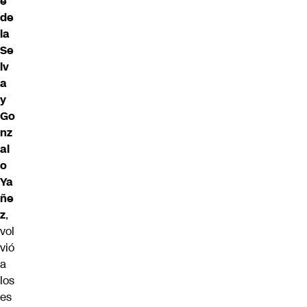
e
de
la
Se
lv
a
y
Go
nz
al
o
Ya
ñe
z
,
vol
vió
a
los
es