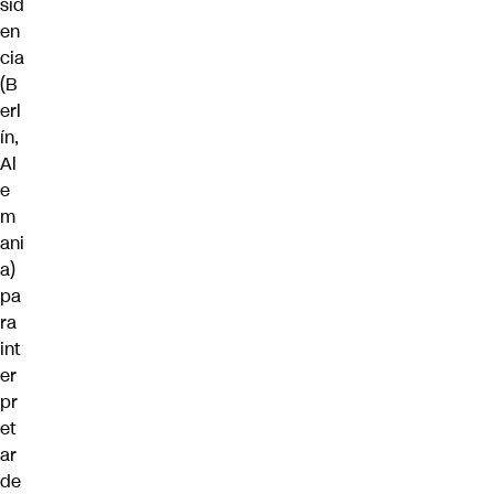
sid
en
cia
(B
erl
ín,
Al
e
m
ani
a)
pa
ra
int
er
pr
et
ar
de