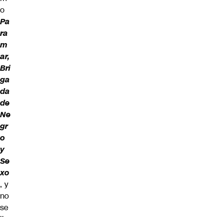
o
Pa
ra
m
ar,
Bri
ga
da
de
Ne
gr
o
y
Se
xo
, y
no
se