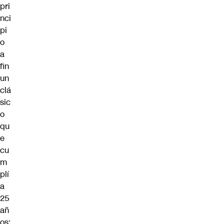
pri
nci
pi
o
a
fin
un
clá
sic
o
qu
e
cu
m
plí
a
25
añ
os: