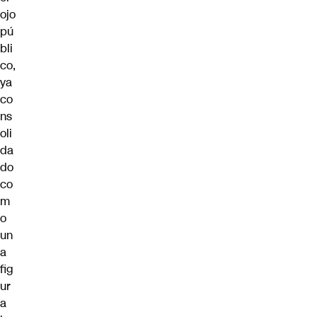
ojo
pú
bli
co,
ya
co
ns
oli
da
do
co
m
o
un
a
fig
ur
a