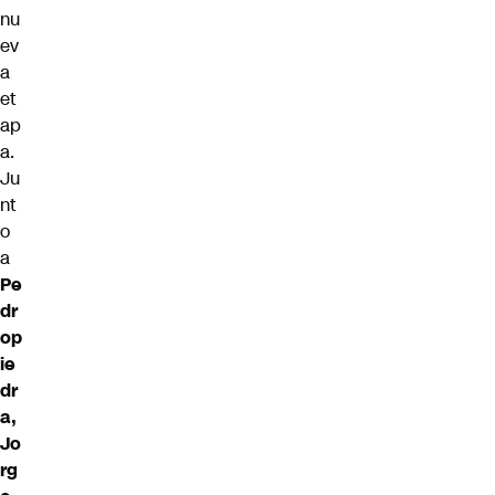
nu
ev
a
et
ap
a.
Ju
nt
o
a
Pe
dr
op
ie
dr
a,
Jo
rg