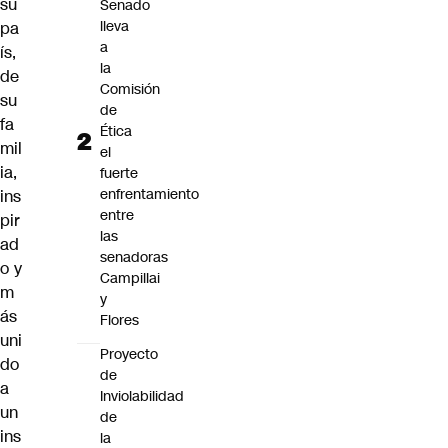
su
Senado
lleva
pa
a
ís,
la
de
Comisión
su
de
fa
Ética
mil
el
ia,
fuerte
enfrentamiento
ins
entre
pir
las
ad
senadoras
o y
Campillai
m
y
ás
Flores
uni
Proyecto
do
de
a
Inviolabilidad
un
de
ins
la