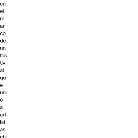
en
el
m
ar
co
de
un
fes
tiv
al
qu
e
uni
ó
a
art
ist
as
chi