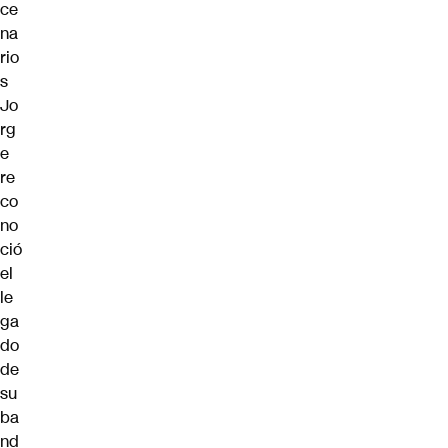
ce
na
rio
s
Jo
rg
e
re
co
no
ció
el
le
ga
do
de
su
ba
nd