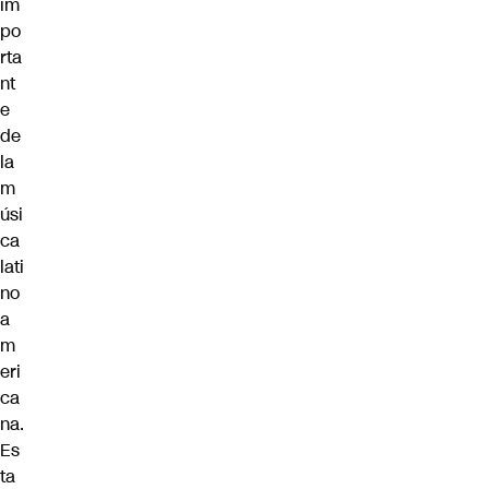
im
po
rta
nt
e
de
la
m
úsi
ca
lati
no
a
m
eri
ca
na.
Es
ta