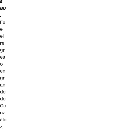
s
80
.
Fu
e
el
re
gr
es
o
en
gr
an
de
de
Go
nz
ále
z,