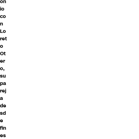
on
io
co
n
Lo
ret
o
Ot
er
o,
su
pa
rej
a
de
sd
e
fin
es