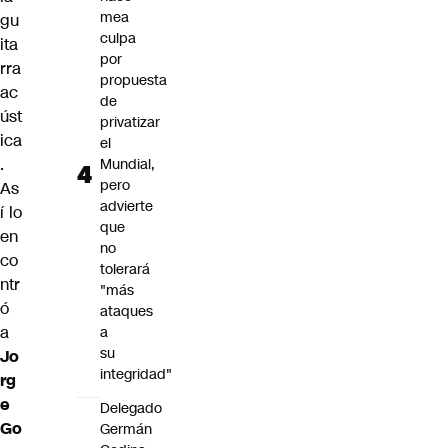
mea
gu
culpa
ita
por
rra
propuesta
ac
de
úst
privatizar
ica
el
.
Mundial,
pero
As
advierte
í lo
que
en
no
co
tolerará
ntr
"más
ó
ataques
a
a
su
Jo
integridad"
rg
e
Delegado
Go
Germán