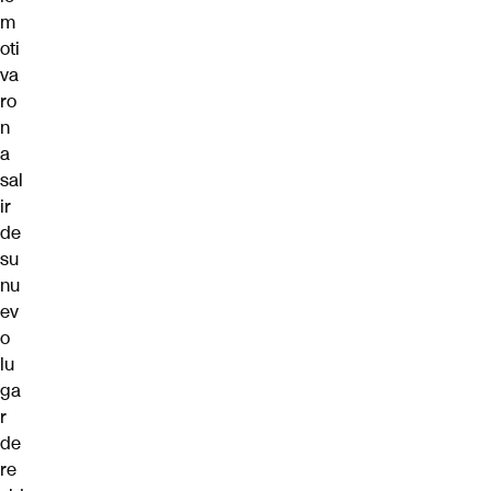
m
oti
va
ro
n
a
sal
ir
de
su
nu
ev
o
lu
ga
r
de
re