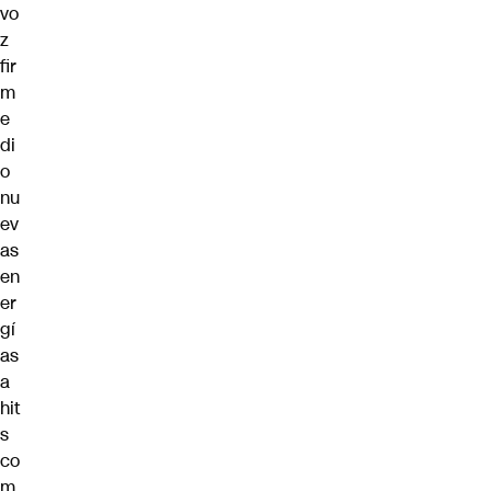
vo
z
fir
m
e
di
o
nu
ev
as
en
er
gí
as
a
hit
s
co
m