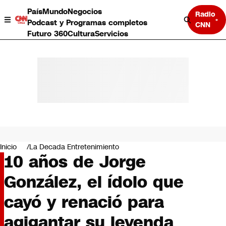
País
Mundo
Negocios
Radio
Podcast y Programas completos
CNN
Futuro 360
Cultura
Servicios
País
Mundo
Negocios
Inicio
La Decada Entretenimiento
10 años de Jorge
Deportes
Programas completos
González, el ídolo que
Cultura
Servicios
cayó y renació para
Bits
CNN Data
agigantar su leyenda
CNN tiempo