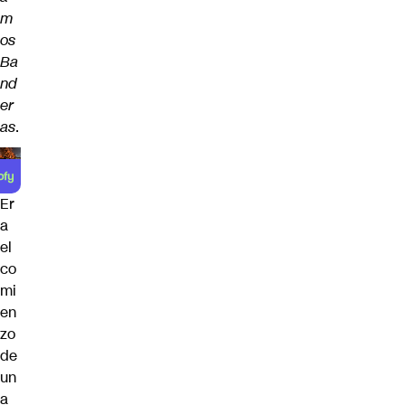
m
os
Ba
nd
er
as
.
Er
a
el
co
mi
en
zo
de
un
a