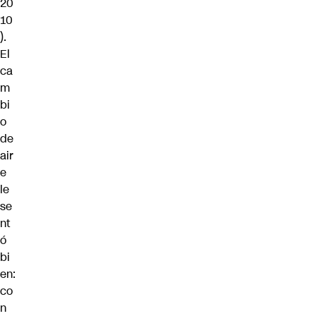
20
10
).
El
ca
m
bi
o
de
air
e
le
se
nt
ó
bi
en:
co
n