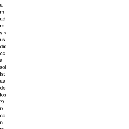
a
m
ad
re
y s
us
dis
co
s
sol
ist
as
de
los
’9
0
co
n