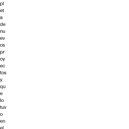
pl
et
a
de
nu
ev
os
pr
oy
ec
tos
y
qu
e
lo
tuv
o
en
el