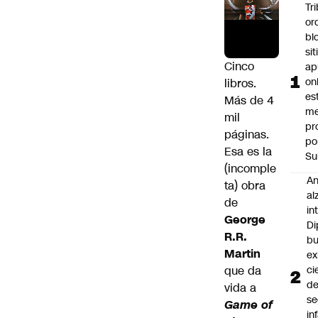
Tr
or
bl
si
Cinco
ap
on
libros.
es
Más de 4
me
mil
pr
páginas.
po
Esa es la
Su
(incomple
An
ta) obra
al
de
in
George
Di
R.R.
b
Martin
ex
que da
ci
d
vida a
se
Game of
in