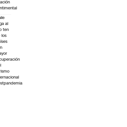
lación
ntimental
ile
ega al
p ten
 los
íses
on
ayor
cuperación
l
rismo
ternacional
ostpandemia