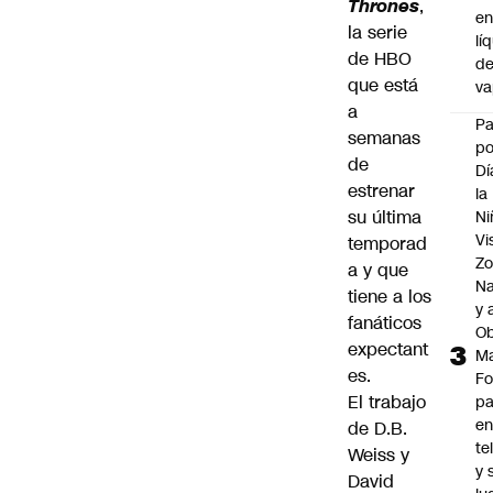
Thrones
,
e
la serie
lí
de HBO
d
que está
v
a
P
semanas
po
de
Dí
estrenar
la
su última
Ni
Vi
temporad
Zo
a y que
Na
tiene a los
y 
fanáticos
Ob
expectant
M
es.
Fo
El trabajo
p
e
de D.B.
te
Weiss y
y 
David