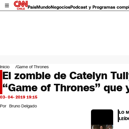
País
Mundo
Negocios
Podcast y Programas comp
País
Mundo
Inicio
Game of Thrones
Negocios
El zombie de Catelyn Tull
Deportes
“Game of Thrones” que y
Programas completos
Cultura
Servicios
03- 04- 2019 19:15
Bits
Por
Bruno Delgado
CNN Data
LO 
CNN tiempo
LEÍD
Futuro 360
Opinión