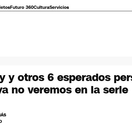
letos
Futuro 360
Cultura
Servicios
y y otros 6 esperados per
a no veremos en la serie
MÁS
O