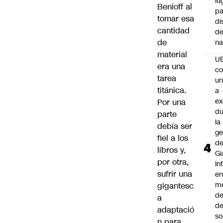
lu
Benioff al
pa
tomar esa
di
cantidad
de
de
na
material
U
era una
co
tarea
un
titánica.
a
e
Por una
du
parte
la
debía ser
ge
fiel a los
d
libros y,
Gi
por otra,
In
sufrir una
e
m
gigantesc
d
a
de
adaptació
so
n para