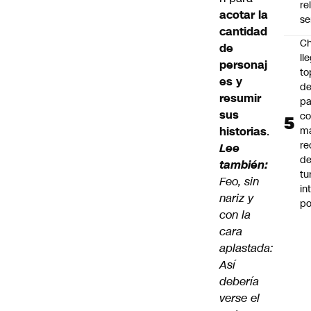
re
acotar la
se
cantidad
Ch
de
ll
personaj
to
es y
de
resumir
pa
sus
c
historias
.
m
re
Lee
de
también:
tu
Feo, sin
in
nariz y
p
con la
cara
aplastada:
Así
debería
verse el