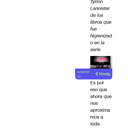
Tyrion
Lannister
de los
libros que
fue
higienizad
o en la
serie
Lea el
powered
artículo
by
Es por
eso que
ahora que
nos
aproxima
mos a
toda