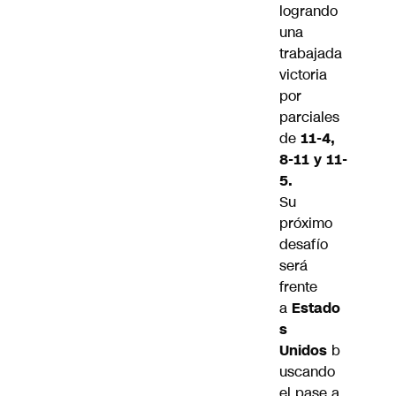
logrando
una
trabajada
victoria
por
parciales
de
11-4,
8-11 y 11-
5.
Su
próximo
desafío
será
frente
a
Estado
s
Unidos
b
uscando
el pase a