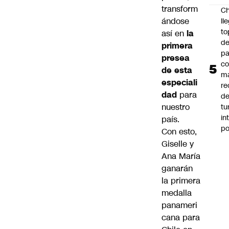
transform
Ch
ándose
ll
to
así en
la
de
primera
pa
presea
c
de esta
m
especiali
re
dad
para
de
nuestro
tu
in
país.
p
Con esto,
Giselle y
Ana María
ganarán
la primera
medalla
panameri
cana para