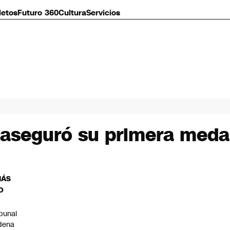
letos
Futuro 360
Cultura
Servicios
 aseguró su primera meda
MÁS
O
ibunal
dena