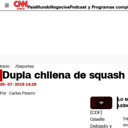
País
Mundo
Negocios
Podcast y Programas comp
País
Mundo
Inicio
Deportes
Negocios
Dupla chilena de squash
Deportes
Programas completos
26- 07- 2019 14:29
Cultura
Por
Carlos Pizarro
Servicios
LO 
Bits
LEÍD
CNN Data
(CDF)
CNN tiempo
Giselle
Tr
Futuro 360
or
Delgado y
Opinión