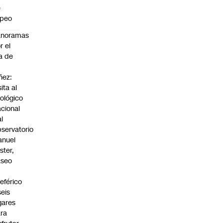
e
apeo
anoramas
r el
a de
ñez:
sita al
ológico
cional
al
servatorio
anuel
ster,
aseo
n
leférico
seis
gares
ra