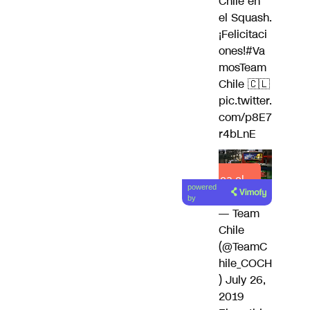
Chile en
el Squash.
¡Felicitaci
ones!
#Va
mosTeam
Chile
🇨🇱
pic.twitter.
com/p8E7
r4bLnE
Lea el
powered
artículo
by
— Team
Chile
(@TeamC
hile_COCH
)
July 26,
2019