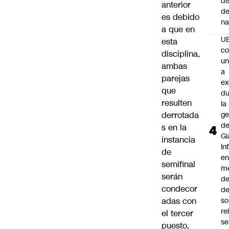
di
anterior
de
es debido
na
a que en
U
esta
co
disciplina,
un
ambas
a
parejas
e
que
du
resulten
la
derrotada
ge
d
s en la
Gi
instancia
In
de
e
semifinal
m
serán
d
condecor
de
adas con
so
re
el tercer
se
puesto,