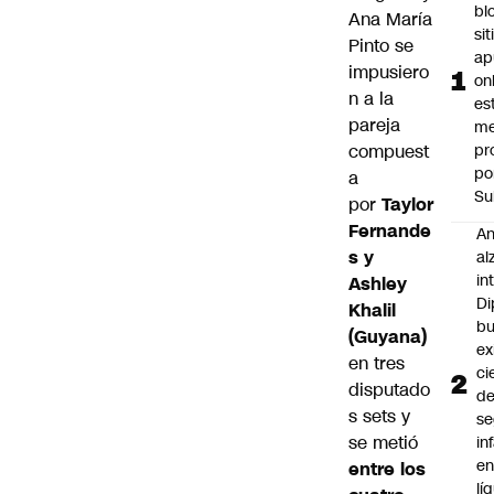
bl
Ana María
si
Pinto se
ap
impusiero
on
n a la
es
pareja
me
compuest
pr
po
a
Su
por
Taylor
Fernande
An
s y
al
in
Ashley
Di
Khalil
b
(Guyana)
ex
en tres
ci
disputado
d
s sets y
se
se metió
in
e
entre los
lí