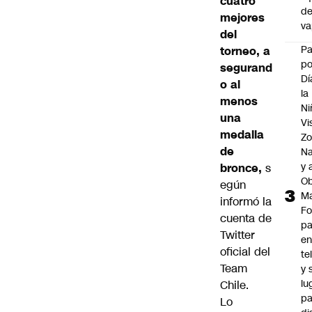
cuatro
d
mejores
v
del
P
torneo,
a
po
segurand
Dí
o al
la
menos
Ni
una
Vi
medalla
Zo
de
Na
y 
bronce,
s
Ob
egún
M
informó la
Fo
cuenta de
p
Twitter
e
oficial del
te
Team
y 
lu
Chile.
pa
Lo