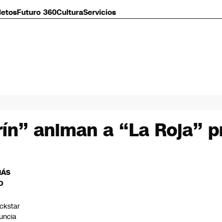
letos
Futuro 360
Cultura
Servicios
ín” animan a “La Roja” pr
MÁS
O
ckstar
uncia