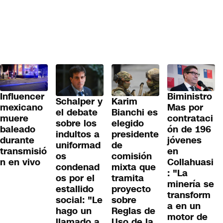
Influencer
Biministro
Schalper y
Karim
mexicano
Mas por
el debate
Bianchi es
muere
contrataci
sobre los
elegido
baleado
ón de 196
indultos a
presidente
durante
jóvenes
uniformad
de
transmisió
en
os
comisión
n en vivo
Collahuasi
condenad
mixta que
: "La
os por el
tramita
minería se
estallido
proyecto
transform
social: "Le
sobre
a en un
hago un
Reglas de
motor de
llamado a
Uso de la