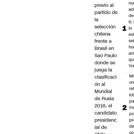
nu
previo al
ad
partido de
de
la
6: 
selección
lo
chilena
es
frente a
se
ho
Brasil en
an
Sao Paulo
qu
donde se
Yo
juega la
Mi
clasificaci
or
ón al
re
Mundial
lo
de Rusia
p
2018,
el
m
candidato
po
presidenc
pr
d
ial de
oc