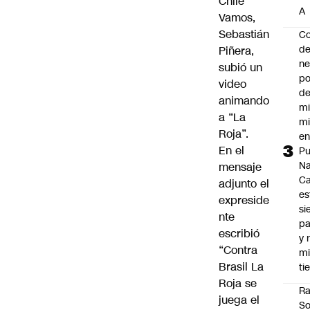
Chile
A
Vamos,
Sebastián
Co
de
Piñera
,
ne
subió un
po
video
de
animando
mi
a “La
mi
Roja”.
e
En el
Pu
Na
mensaje
C
adjunto el
es
expreside
si
nte
p
escribió
y 
“Contra
m
Brasil La
ti
Roja se
Ra
juega el
So