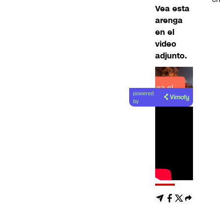
Vea esta
arenga
en el
video
adjunto.
Lea el
powered
artículo
by