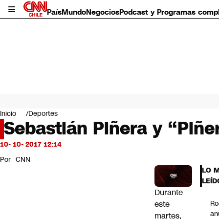
País
Mundo
Negocios
Podcast y Programas comp
País
Mundo
Inicio
Deportes
Negocios
Sebastián Piñera y “Piñer
Deportes
Programas completos
10- 10- 2017 12:14
Cultura
Por
CNN
Servicios
LO 
Bits
LEÍD
CNN Data
Durante
CNN tiempo
este
Ro
Futuro 360
an
martes,
Opinión