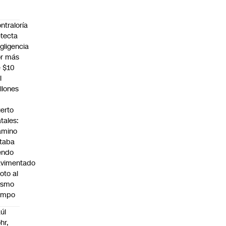
ntraloría
tecta
gligencia
r más
 $10
l
llones
n
erto
tales:
amino
taba
endo
avimentado
roto al
ismo
empo
úl
hr,