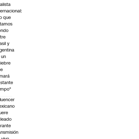
alista
ternacional:
o que
stamos
endo
tre
asil y
gentina
 un
iebre
ue
omará
stante
empo"
fluencer
exicano
uere
leado
rante
ansmisión
 vivo