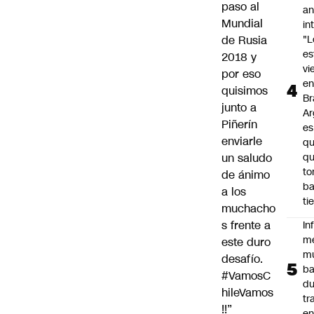
paso al
an
Mundial
in
de Rusia
"L
e
2018 y
vi
por eso
en
quisimos
Br
junto a
Ar
Piñerín
es
enviarle
qu
un saludo
q
t
de ánimo
ba
a los
ti
muchacho
s frente a
In
m
este duro
m
desafío.
ba
#VamosC
du
hileVamos
tr
!!”
en