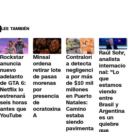
LEE TAMBIÉN
Raúl Sohr,
Rockstar
Minsal
Contralorí
analista
anuncia
ordena
a detecta
internacio
nuevo
retirar lote
negligenci
nal: "Lo
adelanto
de pasas
a por más
que
de GTA 6:
morenas
de $10 mil
estamos
Netflix lo
por
millones
viendo
estrenará
presencia
en Puerto
entre
seis horas
de
Natales:
Brasil y
antes que
ocratoxina
Camino
Argentina
YouTube
A
estaba
es un
siendo
quiebre
pavimenta
que