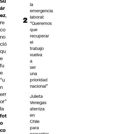
Su
la
ár
emergencia
ez
,
laboral:
re
“Queremos
co
que
recuperar
no
el
ció
trabajo
qu
vuelva
e
a
fu
ser
e
una
“u
prioridad
nacional”
n
err
Julieta
or”
Venegas
la
aterriza
en
fot
Chile
o
para
co