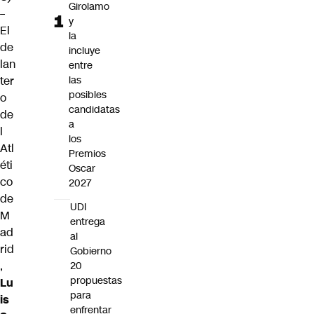
Girolamo
–
y
El
la
de
incluye
lan
entre
ter
las
posibles
o
candidatas
de
a
l
los
Atl
Premios
éti
Oscar
co
2027
de
UDI
M
entrega
ad
al
rid
Gobierno
,
20
propuestas
Lu
para
is
enfrentar