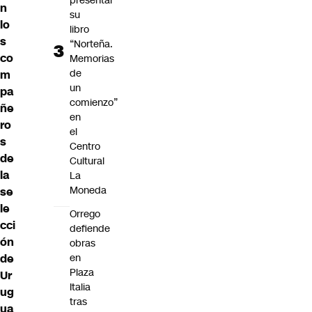
presentar
n
su
lo
libro
s
“Norteña.
co
Memorias
de
m
un
pa
comienzo”
ñe
en
ro
el
s
Centro
de
Cultural
la
La
Moneda
se
le
Orrego
cci
defiende
ón
obras
de
en
Plaza
Ur
Italia
ug
tras
ua