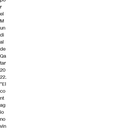
r
el
M
un
di
al
de
Qa
tar
20
22.
“El
co
nt
ag
io
no
vin