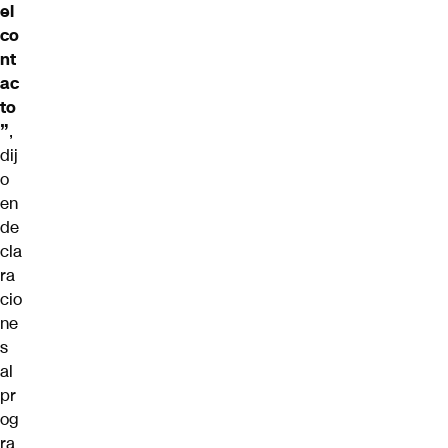
el
co
nt
ac
to
”
,
dij
o
en
de
cla
ra
cio
ne
s
al
pr
og
ra