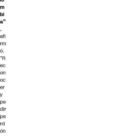
m
bi
a”
,
afi
rm
ó.
“R
ec
on
oc
er
y
pe
dir
pe
rd
ón