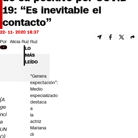
Futuro 360
19: “Es inevitable el
Opinión
contacto”
22- 11- 2020 18:37
Por
Alicia Ruz Ruz
LO
MÁS
LEÍDO
“Genera
expectación”:
Medio
especializado
(A
destaca
ge
a
nci
la
a
actriz
Mariana
UN
di
O)