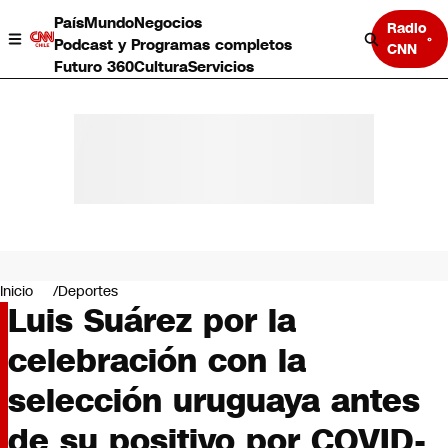
País
Mundo
Negocios
Radio
Podcast y Programas completos
CNN
Futuro 360
Cultura
Servicios
País
Mundo
Negocios
Inicio
Deportes
Luis Suárez por la
Deportes
Programas completos
celebración con la
Cultura
Servicios
selección uruguaya antes
Bits
CNN Data
de su positivo por COVID-
CNN tiempo