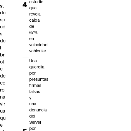
estudio
y
,
que
de
revela
sp
caída
ué
de
67%
s
en
de
velocidad
l
vehicular
br
Una
ot
querella
e
por
de
presuntas
co
firmas
ro
falsas
na
y
vir
una
denuncia
us
del
qu
Servel
e
por