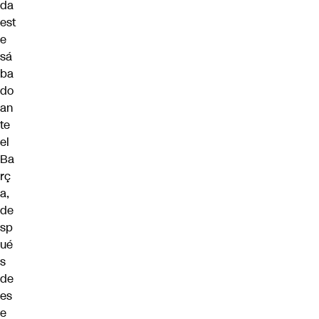
da
est
e
sá
ba
do
an
te
el
Ba
rç
a,
de
sp
ué
s
de
es
e