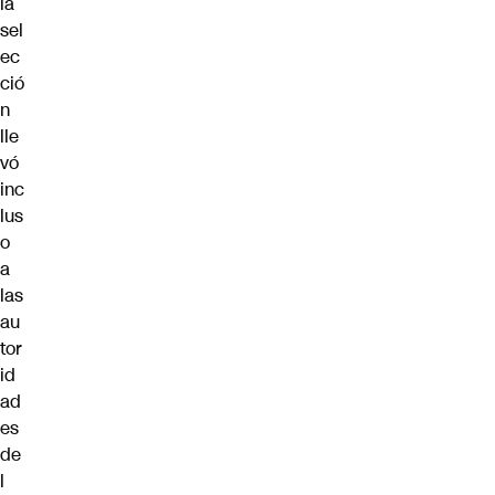
la
sel
ec
ció
n
lle
vó
inc
lus
o
a
las
au
tor
id
ad
es
de
l