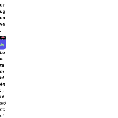
ur
ug
ua
ya
.
Le
e
ta
m
bi
én
:
¡
Hi
stó
ric
o!