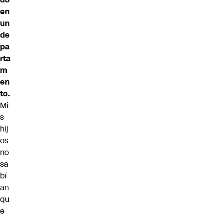
en
un
de
pa
rta
m
en
to.
Mi
s
hij
os
no
sa
bí
an
qu
e