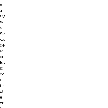
m
a
Pu
nt
o
Pe
nal
de
M
on
tev
id
eo.
El
br
ot
e
en