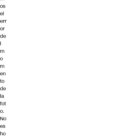
os
el
err
or
de
l
m
o
m
en
to
de
la
fot
o.
No
es
ho