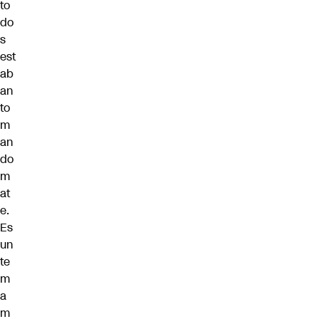
to
do
s
est
ab
an
to
m
an
do
m
at
e.
Es
un
te
m
a
m