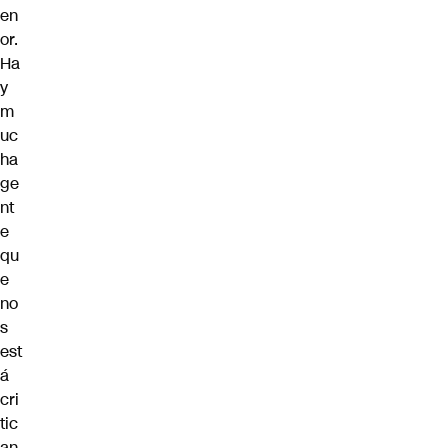
en
or.
Ha
y
m
uc
ha
ge
nt
e
qu
e
no
s
est
á
cri
tic
an