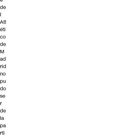
de
l
Atl
éti
co
de
M
ad
rid
no
pu
do
se
r
de
la
pa
rti