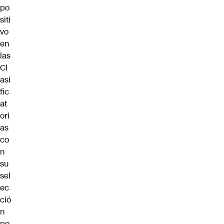
po
siti
vo
en
las
Cl
asi
fic
at
ori
as
co
n
su
sel
ec
ció
n
po