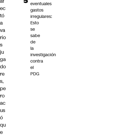
af
eventuales
ec
gastos
tó
irregulares:
a
Esto
se
va
sabe
rio
de
s
la
ju
investigación
ga
contra
do
el
re
PDG
s
,
pe
ro
ac
us
ó
qu
e