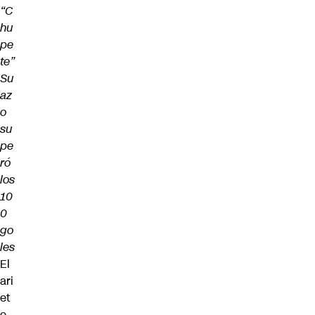
“C
hu
pe
te”
Su
az
o
su
pe
ró
los
10
0
go
les
El
ari
et
e