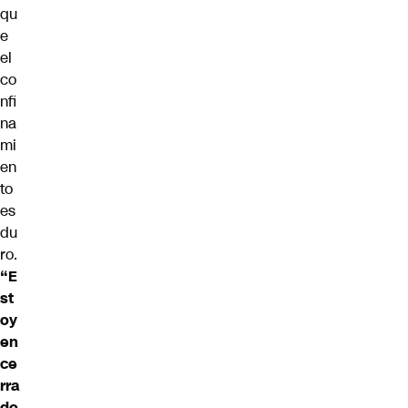
qu
e
el
co
nfi
na
mi
en
to
es
du
ro.
“E
st
oy
en
ce
rra
do