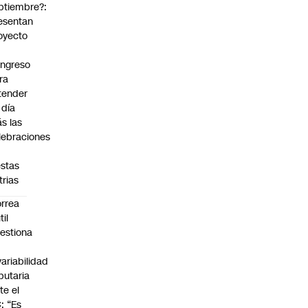
ptiembre?:
esentan
oyecto
ngreso
ra
tender
 día
s las
lebraciones
estas
trias
rrea
til
estiona
variabilidad
ibutaria
te el
: “Es