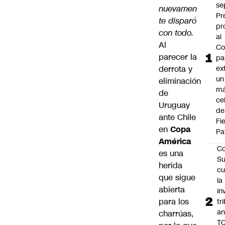
se
nuevamen
Pr
te disparó
pr
con tod
o.
al
Al
Co
parecer la
pa
derrota y
ex
un
eliminación
má
de
ce
Uruguay
de
ante Chile
Fi
en
Copa
Pa
América
Co
es una
Su
herida
cu
que sigue
la
abierta
in
para los
tr
an
charrúas,
TC