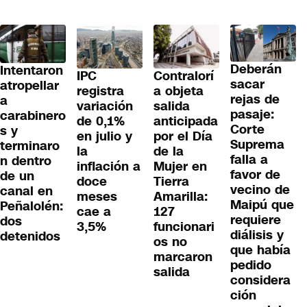
Deberán
Intentaron
IPC
Contralorí
sacar
atropellar
registra
a objeta
rejas de
a
variación
salida
pasaje:
carabinero
de 0,1%
anticipada
Corte
s y
en julio y
por el Día
Suprema
terminaro
la
de la
falla a
n dentro
inflación a
Mujer en
favor de
de un
doce
Tierra
vecino de
canal en
meses
Amarilla:
Maipú que
Peñalolén:
cae a
127
requiere
dos
3,5%
funcionari
diálisis y
detenidos
os no
que había
marcaron
pedido
salida
considera
ción