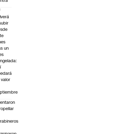
ntra
F
lverá
subir
esde
te
nes
as un
es
ngelada:
í
uedará
 valor
n
ptiembre
tentaron
ropellar
rabineros
rminaron