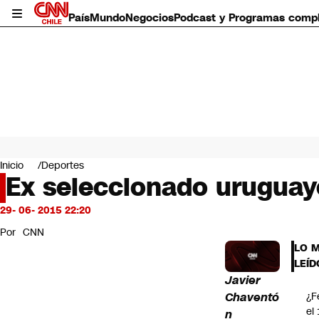
País
Mundo
Negocios
Podcast y Programas comp
País
Mundo
Inicio
Deportes
Negocios
Ex seleccionado uruguayo
Deportes
Programas completos
29- 06- 2015 22:20
Cultura
Por
CNN
Servicios
LO 
Bits
LEÍD
CNN Data
Javier
CNN tiempo
Chaventó
¿F
Futuro 360
el
n
Opinión