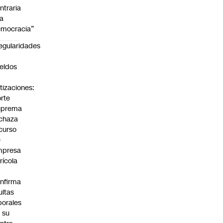
ntraria
la
mocracia”
regularidades
n
eldos
tizaciones:
rte
uprema
chaza
curso
e
mpresa
rícola
nfirma
ltas
borales
 su