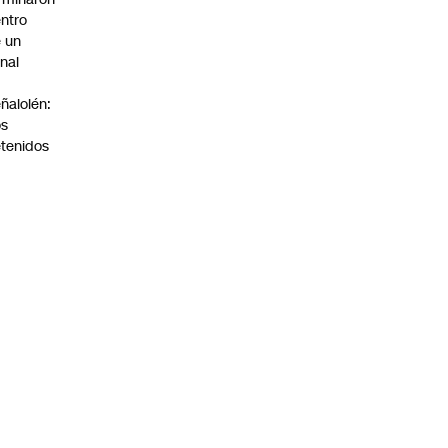
ntro
 un
nal
n
ñalolén:
os
tenidos