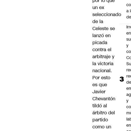
por lo que
co
un ex
a 
seleccionado
de
de la
Ir
Celeste se
e
lanzó en
su
picada
y
contra el
co
arbitraje y
Co
la victoria
S
re
nacional.
re
Por esto
d
es que
e
Javier
ag
Chevantón
y
tildó al
co
árbitro del
mu
la
partido
en
como un