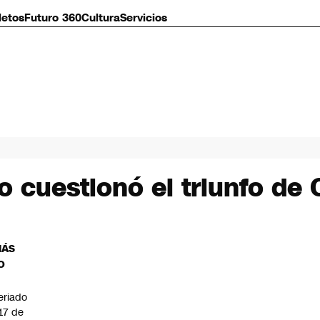
letos
Futuro 360
Cultura
Servicios
 cuestionó el triunfo de 
MÁS
O
eriado
 17 de