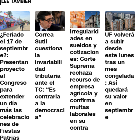
LEE TAMBIÉN
Irregularid
¿Feriado
Correa
UF volverá
ades en
el 17 de
Sutil
a subir
sueldos y
septiembr
cuestiona
desde
cotizacion
e?:
la
este lunes
es: Corte
Presentan
invariabili
tras un
Suprema
proyecto
dad
mes
rechaza
al
tributaria
congelada
recurso de
Congreso
ante el
: Así
empresa
para
TC: “Es
quedará
agrícola y
extender
contraria
su valor
confirma
un día
a la
en
multas
más las
democraci
septiembr
laborales
celebracio
a”
e
en su
nes de
contra
Fiestas
Patrias