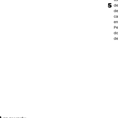
de
de
ca
e
Pe
d
de