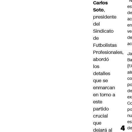
"
Carlos
es
Soto
,
d
presidente
ac
del
en
Sindicato
ve
d
de
ac
Futbolistas
Profesionales,
J
abordó
B
los
(F
al
detalles
c
que se
po
enmarcan
de
en torno a
ex
este
Co
partido
po
crucial
n
es
que
d
dejará al