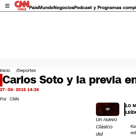
País
Mundo
Negocios
Podcast y Programas comp
País
Mundo
Inicio
Deportes
Negocios
Carlos Soto y la previa en
Deportes
Programas completos
27- 06- 2015 14:36
Cultura
Por
CNN
Servicios
LO 
Bits
LEÍD
CNN Data
Un nuevo
CNN tiempo
Clásico
Ka
Futuro 360
es
del
Opinión