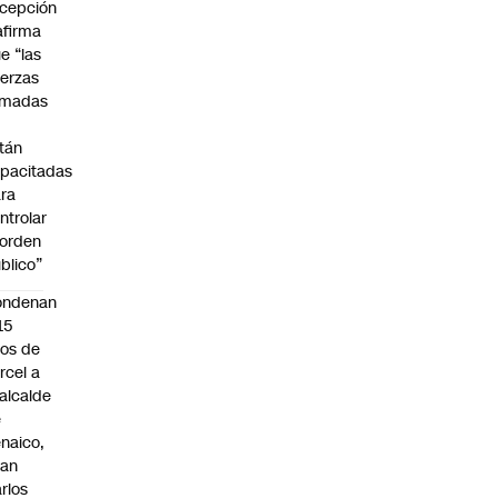
cepción
afirma
e “las
erzas
rmadas
o
tán
pacitadas
ra
ntrolar
 orden
blico”
ondenan
15
os de
rcel a
alcalde
e
naico,
uan
rlos