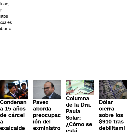
inao,
r
litos
xuales
aborto
Columna
Condenan
Pavez
Dólar
de la Dra.
a 15 años
aborda
cierra
Paula
de cárcel
preocupac
sobre los
Solar:
a
ión del
$910 tras
¿Cómo se
exalcalde
exministro
debilitami
está