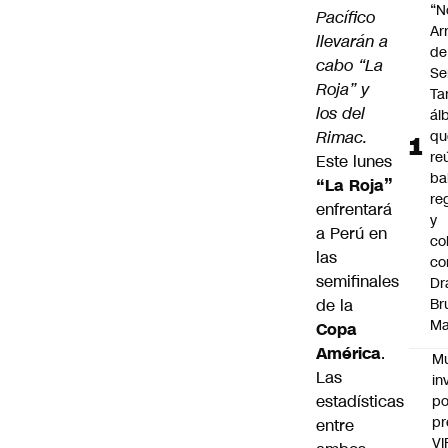
“N
Pacífico
Ar
llevarán a
de
cabo “La
Se
Roja” y
Ta
los del
ál
Rimac.
qu
re
Este lunes
ba
“La Roja”
re
enfrentará
y
a Perú en
co
las
co
semifinales
Dr
de la
Br
Ma
Copa
América
.
Mu
Las
in
estadísticas
po
pr
entre
VI