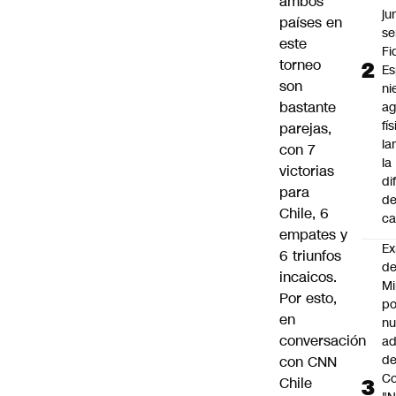
ambos
ju
países en
se
este
Fi
torneo
Es
son
ni
bastante
ag
fí
parejas,
la
con 7
la
victorias
di
para
de
Chile, 6
ca
empates y
Ex
6 triunfos
d
incaicos.
Mi
Por esto,
po
en
n
conversación
ad
d
con CNN
Co
Chile