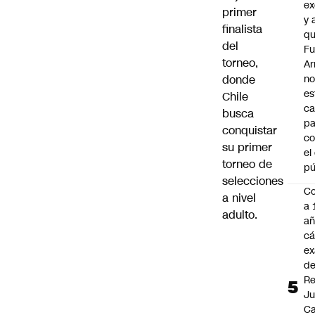
ex
primer
y 
finalista
qu
del
Fu
torneo,
A
donde
n
es
Chile
ca
busca
pa
conquistar
co
su primer
el
torneo de
pú
selecciones
C
a nivel
a 
adulto.
añ
cá
ex
d
Re
J
Ca