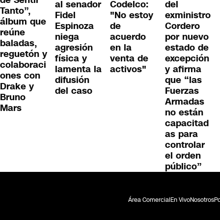
al senador
Codelco:
del
Tanto”,
Fidel
"No estoy
exministro
álbum que
Espinoza
de
Cordero
reúne
niega
acuerdo
por nuevo
baladas,
agresión
en la
estado de
reguetón y
física y
venta de
excepción
colaboraci
lamenta la
activos"
y afirma
ones con
difusión
que “las
Drake y
del caso
Fuerzas
Bruno
Armadas
Mars
no están
capacitad
as para
controlar
el orden
público”
Área Comercial
En Vivo
Nosotros
Po