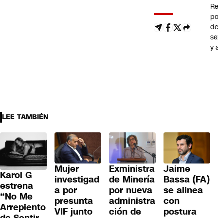
Re
po
de
se
y 
LEE TAMBIÉN
Mujer
Exministra
Jaime
Karol G
investigad
de Minería
Bassa (FA)
estrena
a por
por nueva
se alinea
“No Me
presunta
administra
con
Arrepiento
VIF junto
ción de
postura
de Sentir