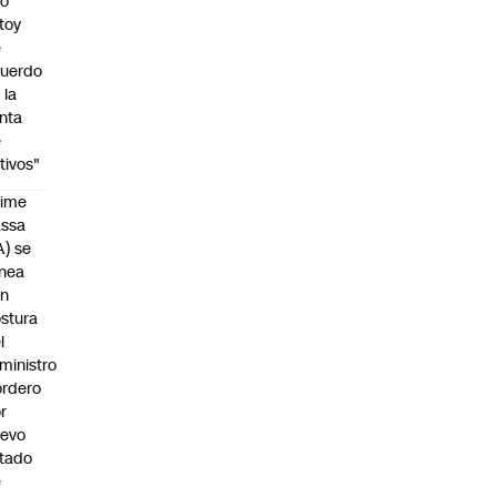
No
toy
e
uerdo
 la
nta
e
tivos"
aime
assa
A) se
inea
on
stura
l
ministro
rdero
r
uevo
tado
e