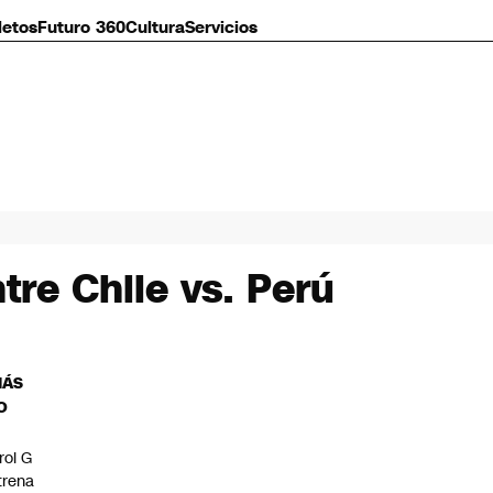
letos
Futuro 360
Cultura
Servicios
tre Chile vs. Perú
MÁS
O
rol G
trena