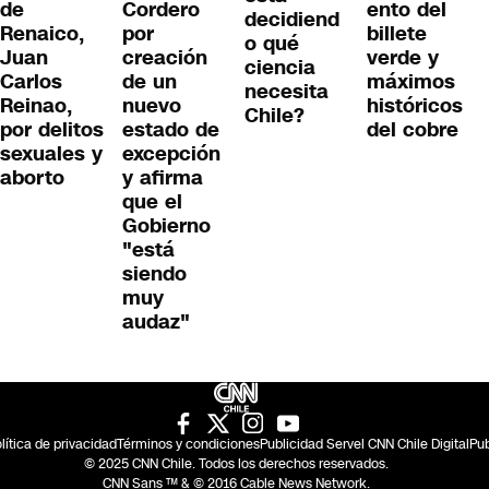
de
Cordero
ento del
decidiend
Renaico,
por
billete
o qué
Juan
creación
verde y
ciencia
Carlos
de un
máximos
necesita
Reinao,
nuevo
históricos
Chile?
por delitos
estado de
del cobre
sexuales y
excepción
aborto
y afirma
que el
Gobierno
"está
siendo
muy
audaz"
lítica de privacidad
Términos y condiciones
Publicidad Servel CNN Chile Digital
Pub
© 2025 CNN Chile. Todos los derechos reservados.
CNN Sans ™ & © 2016 Cable News Network.