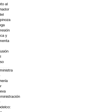
nto al
nador
del
pinoza
ega
resión
sica y
menta
fusión
l
so
ministra
e
nería
r
ueva
ministración
e
delco: