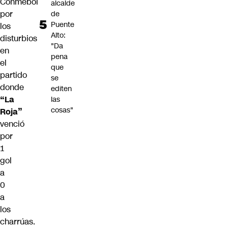
Conmebol
alcalde
por
de
Puente
los
Alto:
disturbios
"Da
en
pena
el
que
partido
se
donde
editen
“La
las
cosas"
Roja”
venció
por
1
gol
a
0
a
los
charrúas.