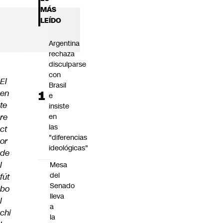
Futuro 360
MÁS
Opinión
LEÍDO
Argentina
rechaza
disculparse
con
El
Brasil
en
e
te
insiste
re
en
las
ct
"diferencias
or
ideológicas"
de
l
Mesa
del
fút
Senado
bo
lleva
l
a
chi
la