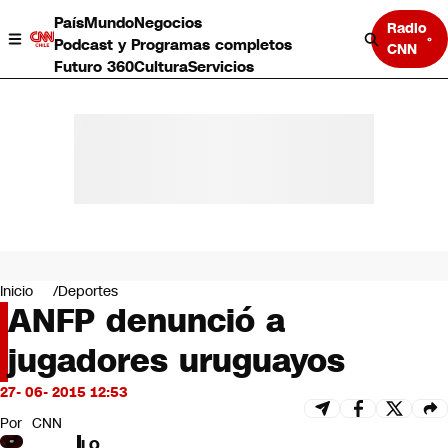
País
Mundo
Negocios
Radio
Podcast y Programas completos
CNN
Futuro 360
Cultura
Servicios
País
Mundo
Negocios
Inicio
Deportes
ANFP denunció a
Deportes
Programas completos
jugadores uruguayos
Cultura
Servicios
27- 06- 2015 12:53
Bits
CNN Data
Por
CNN
CNN tiempo
LO