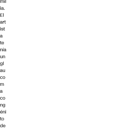
mil
ia.
El
art
ist
a
te
nía
un
gl
au
co
m
a
co
ng
éni
to
de