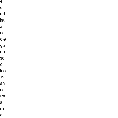
e
el
art
ist
a
es
cie
go
de
sd
e
los
12
añ
os
tra
s
re
ci