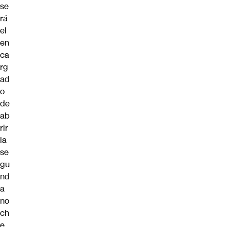
se
rá
el
en
ca
rg
ad
o
de
ab
rir
la
se
gu
nd
a
no
ch
e.