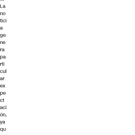
La
no
tici
a
ge
ne
ra
pa
rti
cul
ar
ex
pe
ct
aci
ón,
ya
qu