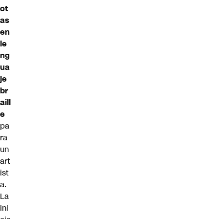
ot
as
en
le
ng
ua
je
br
aill
e
pa
ra
un
art
ist
a.
La
ini