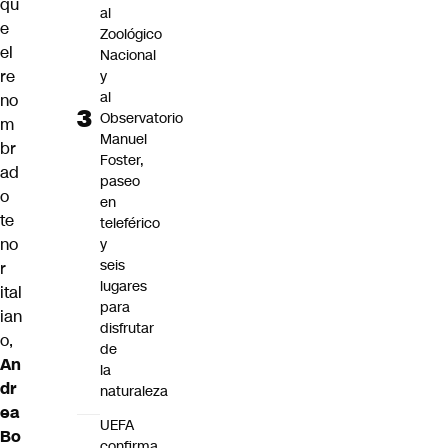
qu
al
e
Zoológico
el
Nacional
re
y
al
no
Observatorio
m
Manuel
br
Foster,
ad
paseo
o
en
te
teleférico
no
y
seis
r
lugares
ital
para
ian
disfrutar
o,
de
An
la
dr
naturaleza
ea
UEFA
Bo
confirma