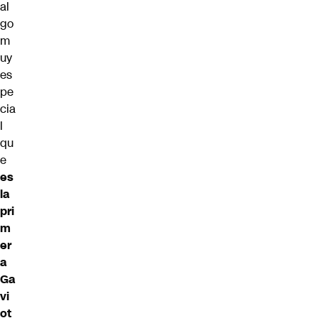
al
go
m
uy
es
pe
cia
l
qu
e
es
la
pri
m
er
a
Ga
vi
ot