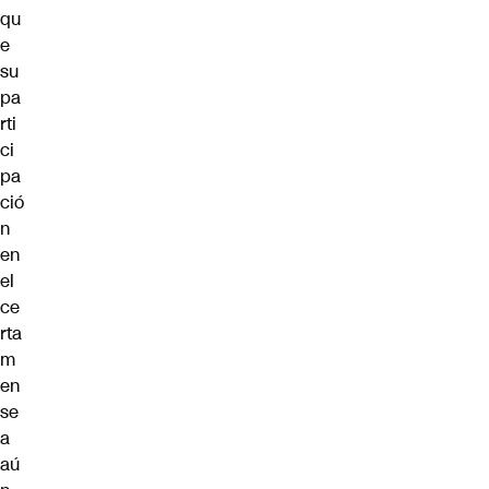
qu
e
su
pa
rti
ci
pa
ció
n
en
el
ce
rta
m
en
se
a
aú