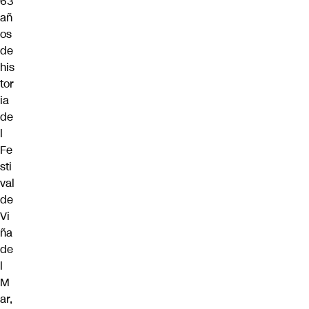
63
añ
os
de
his
tor
ia
de
l
Fe
sti
val
de
Vi
ña
de
l
M
ar,