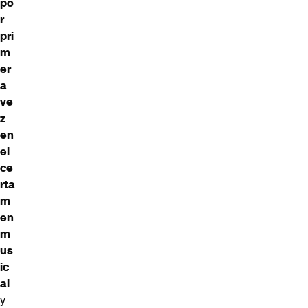
po
r
pri
m
er
a
ve
z
en
el
ce
rta
m
en
m
us
ic
al
y