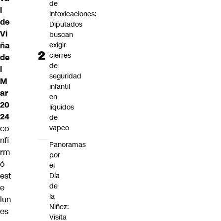
de
l
intoxicaciones:
de
Diputados
Vi
buscan
exigir
ña
cierres
de
de
l
seguridad
M
infantil
ar
en
20
líquidos
24
de
vapeo
co
nfi
Panoramas
rm
por
ó
el
est
Día
de
e
la
lun
Niñez:
es
Visita