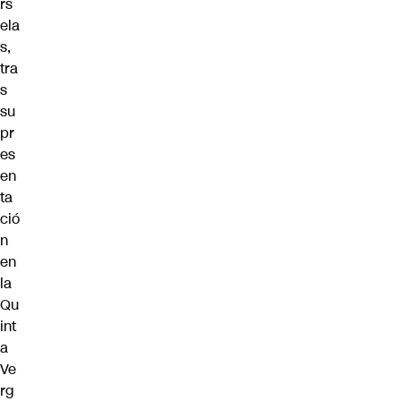
rs
ela
s,
tra
s
su
pr
es
en
ta
ció
n
en
la
Qu
int
a
Ve
rg