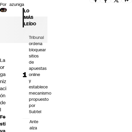
Por
azuniga
Futuro 360
LO
Opinión
MÁS
LEÍDO
Tribunal
ordena
bloquear
sitios
La
de
or
apuestas
ga
online
y
niz
establece
aci
mecanismo
ón
propuesto
de
por
l
Subtel
Fe
Ante
sti
alza
va