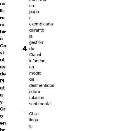
ce
un
lli
,
pago
re
a
exempleada
ci
durante
bir
la
á
gestión
Ga
de
vi
Gianni
ot
Infantino,
as
en
medio
de
de
Pl
desmentidos
at
sobre
a
relación
y
sentimental
Or
Chile
o
llega
en
al
br