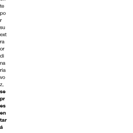
te
po
r
su
ext
ra
or
di
na
ria
vo
z,
se
pr
es
en
tar
á