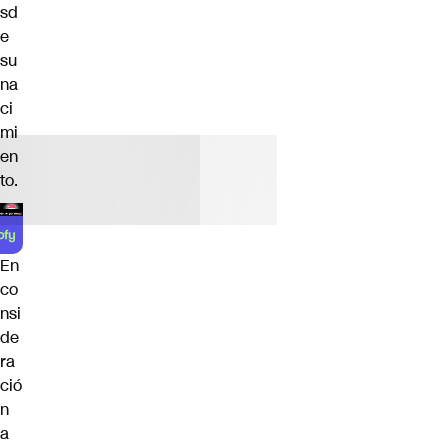
sd
e
su
na
ci
mi
en
to.
En
co
nsi
de
ra
ció
n
a