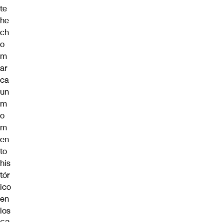
te
he
ch
o
m
ar
ca
un
m
o
m
en
to
his
tór
ico
en
los