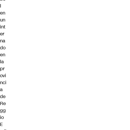
l
en
un
int
er
na
do
en
la
pr
ovi
nci
a
de
Re
gg
io
E