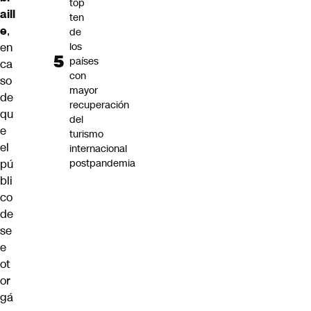
top
aill
ten
e
,
de
los
en
países
ca
con
so
mayor
de
recuperación
qu
del
e
turismo
el
internacional
postpandemia
pú
bli
co
de
se
e
ot
or
gá