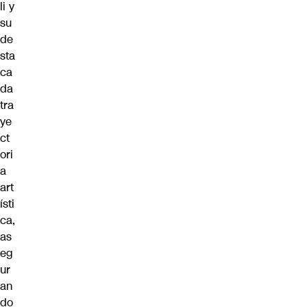
li y
su
de
sta
ca
da
tra
ye
ct
ori
a
art
ísti
ca,
as
eg
ur
an
do