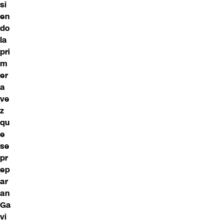
si
en
do
la
pri
m
er
a
ve
z
qu
e
se
pr
ep
ar
an
Ga
vi