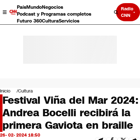
País
Mundo
Negocios
Radio
Podcast y Programas completos
CNN
Futuro 360
Cultura
Servicios
País
Mundo
Negocios
Inicio
Cultura
Festival Viña del Mar 2024:
Deportes
Programas completos
Andrea Bocelli recibirá la
Cultura
Servicios
primera Gaviota en braille
Bits
CNN Data
26- 02- 2024 18:50
CNN tiempo