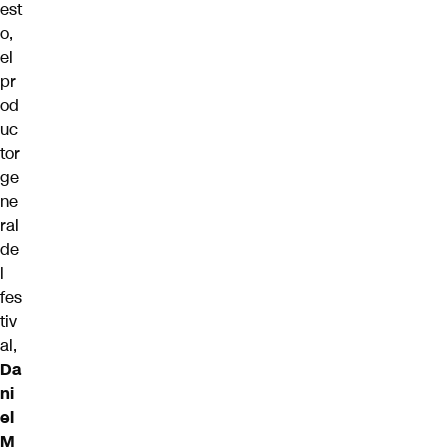
est
o,
el
pr
od
uc
tor
ge
ne
ral
de
l
fes
tiv
al,
Da
ni
el
M