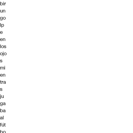
bir
un
go
lp
e
en
los
ojo
s
mi
en
tra
s
ju
ga
ba
al
fút
bo