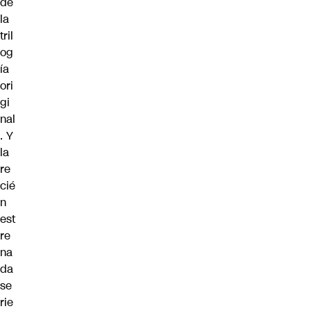
de
la
tril
og
ía
ori
gi
nal
. Y
la
re
cié
n
est
re
na
da
se
rie