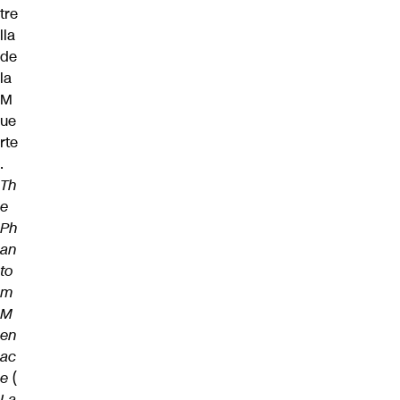
tre
lla
de
la
M
ue
rte
.
Th
e
Ph
an
to
m
M
en
ac
e
(
La