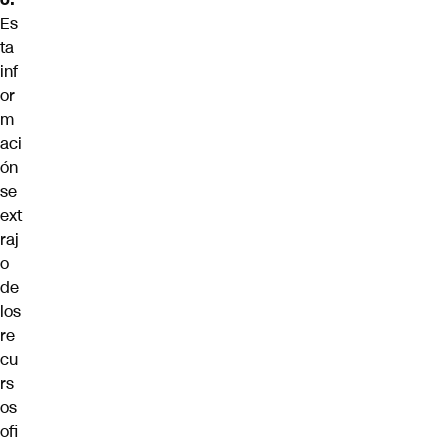
Es
ta
inf
or
m
aci
ón
se
ext
raj
o
de
los
re
cu
rs
os
ofi