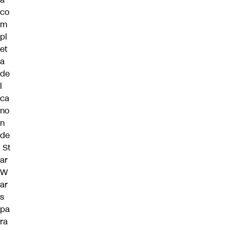
co
m
pl
et
a
de
l
ca
no
n
de
St
ar
W
ar
s
pa
ra