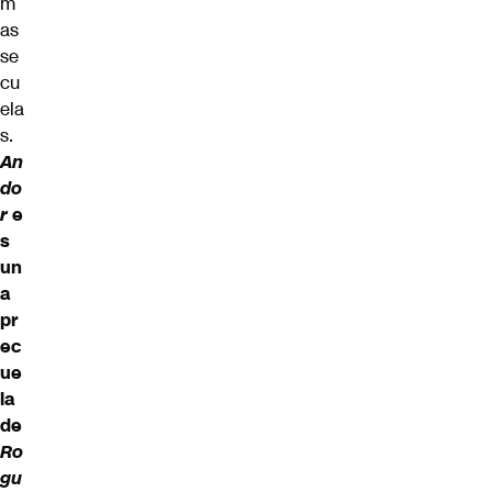
m
as
se
cu
ela
s.
An
do
r
e
s
un
a
pr
ec
ue
la
de
Ro
gu