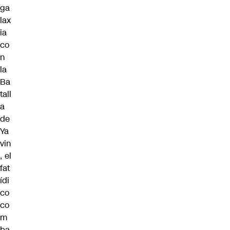
ga
lax
ia
co
n
la
Ba
tall
a
de
Ya
vin
, el
fat
ídi
co
co
m
ba