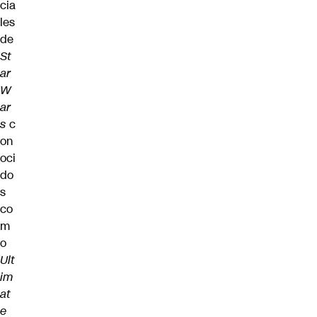
cia
les
de
St
ar
W
ar
s
c
on
oci
do
s
co
m
o
Ult
im
at
e