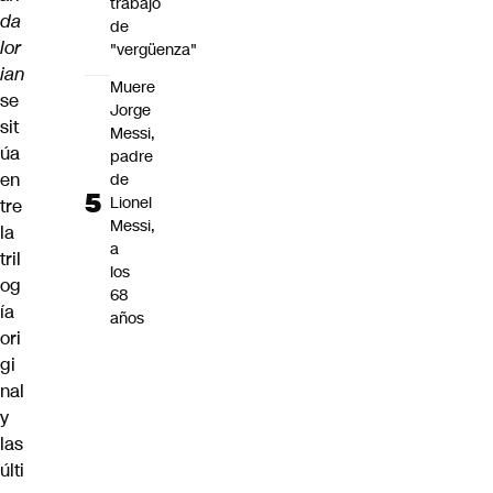
trabajo
da
de
lor
"vergüenza"
ian
Muere
se
Jorge
sit
Messi,
úa
padre
en
de
Lionel
tre
Messi,
la
a
tril
los
og
68
ía
años
ori
gi
nal
y
las
últi