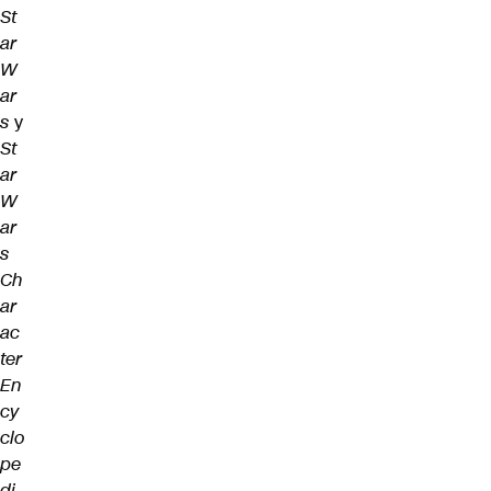
St
ar
W
ar
s
y
St
ar
W
ar
s
Ch
ar
ac
ter
En
cy
clo
pe
di