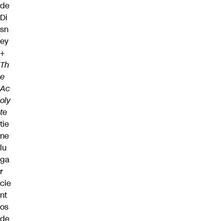
de
Di
sn
ey
+
Th
e
Ac
oly
te
tie
ne
lu
ga
r
cie
nt
os
de