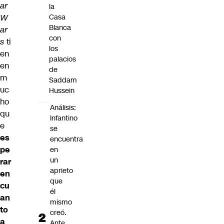
ar
la
W
Casa
Blanca
ar
con
s
ti
los
en
palacios
en
de
m
Saddam
uc
Hussein
ho
Análisis:
qu
Infantino
e
se
es
encuentra
pe
en
un
rar
aprieto
en
que
cu
él
an
mismo
to
creó.
a
Ante