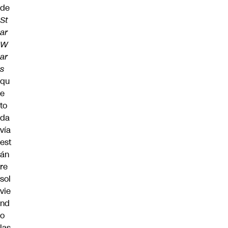
de
St
ar
W
ar
s
qu
e
to
da
vía
est
án
re
sol
vie
nd
o
las