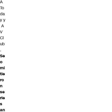
A
To
da
y y
A
V
Cl
ub
.
Se
o
mi
tie
ro
n
se
rie
s
an