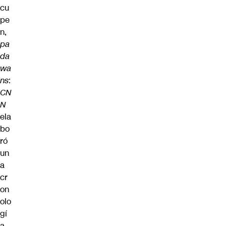
cu
pe
n,
pa
da
wa
ns
:
CN
N
ela
bo
ró
un
a
cr
on
olo
gí
a