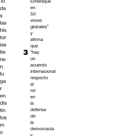
To
Echenique
en
da
50
s
voces
las
globales”
his
y
tor
afirma
ias
que
tie
“hay
un
ne
acuerdo
n
internacional
lu
respecto
ga
al
r
rol
en
en
dis
la
defensa
tin
de
tos
la
m
democracia
o
y