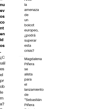
nu
la
amenaza
ev
de
os
un
co
boicot
nt
europeo,
en
¿podrá
id
superar
os
esta
crisis?
.
¿C
Magdalena
uál
Piñera
es
se
alista
el
para
pr
el
ob
lanzamiento
le
de
m
“Sebastián
a?
Piñera