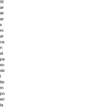
St
ar
W
ar
s
m
ar
ca
n
el
pa
so
de
l
tie
m
po
en
la