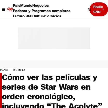
País
Mundo
Negocios
Radio
Podcast y Programas completos
CNN
Futuro 360
Cultura
Servicios
País
Mundo
Negocios
Inicio
Cultura
Cómo ver las películas y
Deportes
Programas completos
series de Star Wars en
Cultura
Servicios
orden cronológico,
Bits
CNN Data
incluyendo “The Acolyte”
CNN tiempo