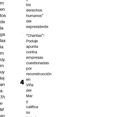
m
los
en
derechos
tos
humanos”
del
de
expresidente
la
ga
“Chantas”:
lax
Poduje
ia
apunta
contra
m
empresas
uy,
cuestionadas
m
por
uy
reconstrucción
lej
en
an
Viña
a.
del
Mar
Th
y
e
califica
M
su
an