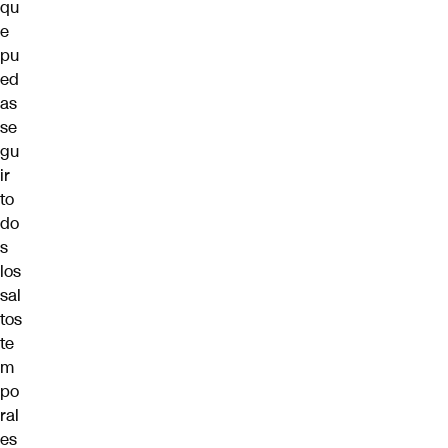
qu
e
pu
ed
as
se
gu
ir
to
do
s
los
sal
tos
te
m
po
ral
es