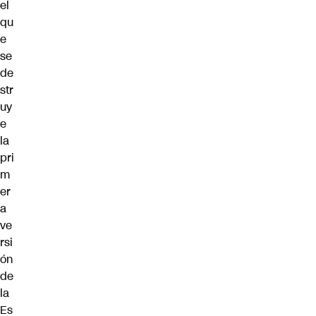
el
qu
e
se
de
str
uy
e
la
pri
m
er
a
ve
rsi
ón
de
la
Es