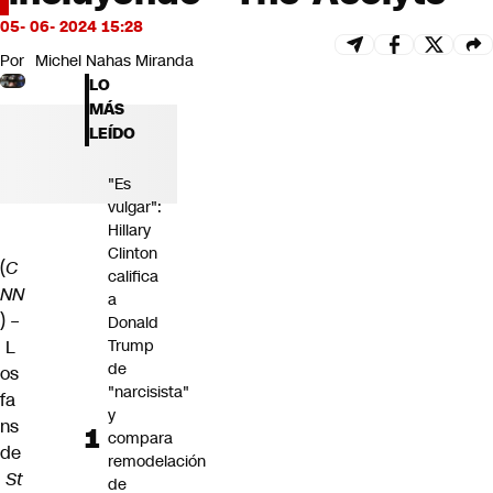
Futuro 360
05- 06- 2024 15:28
Opinión
Por
Michel Nahas Miranda
LO
MÁS
LEÍDO
"Es
vulgar":
Hillary
Clinton
(
C
califica
NN
a
) –
Donald
L
Trump
de
os
"narcisista"
fa
y
ns
compara
de
remodelación
St
de