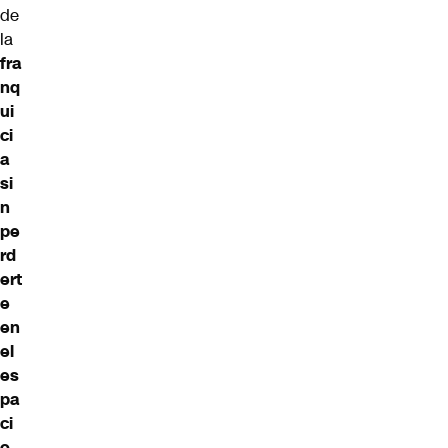
de
la
fra
nq
ui
ci
a
si
n
pe
rd
ert
e
en
el
es
pa
ci
o.