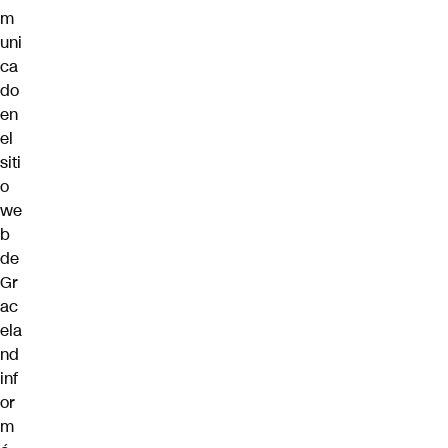
m
uni
ca
do
en
el
siti
o
we
b
de
Gr
ac
ela
nd
inf
or
m