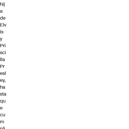
hij
a
de
Elv
is
y
Pri
sci
lla
Pr
esl
ey,
ha
sta
qu
e
cu
m
pli