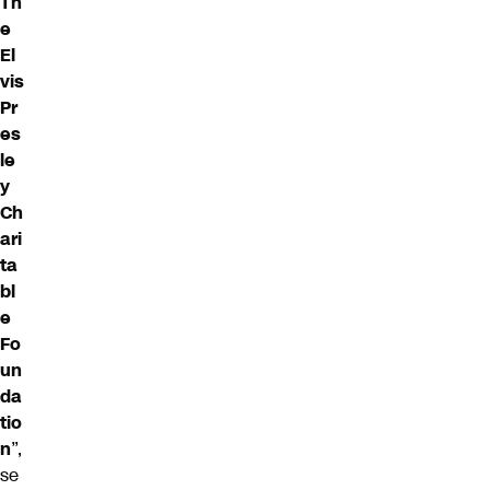
Th
e
El
vis
Pr
es
le
y
Ch
ari
ta
bl
e
Fo
un
da
tio
n
”,
se