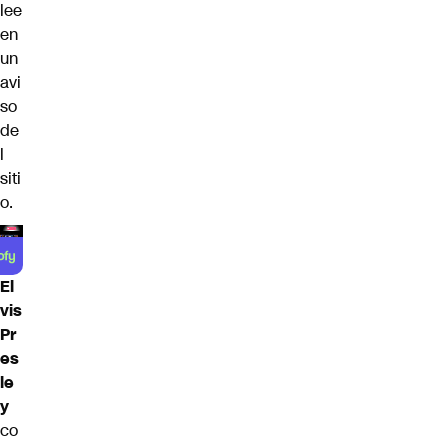
lee
en
un
avi
so
de
l
siti
o.
El
vis
Pr
es
le
y
co