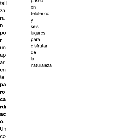
paseo
tali
en
za
teleférico
ra
y
n
seis
po
lugares
para
r
disfrutar
un
de
ap
la
ar
naturaleza
en
te
pa
ro
ca
rdí
ac
o
.
Un
co