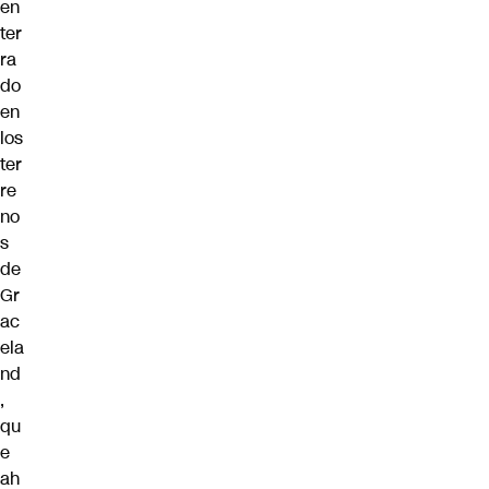
en
ter
ra
do
en
los
ter
re
no
s
de
Gr
ac
ela
nd
,
qu
e
ah