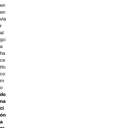
en
en
via
r
al
go
a
ha
ce
rlo
co
m
o
do
na
ci
ón
a