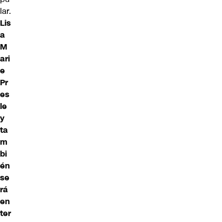
lar.
Lis
a
M
ari
e
Pr
es
le
y
ta
m
bi
én
se
rá
en
ter