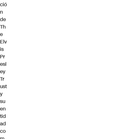
ció
n
de
Th
e
Elv
is
Pr
esl
ey
Tr
ust
y
su
en
tid
ad
co
m