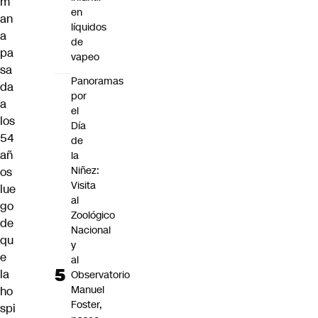
m
en
an
líquidos
a
de
pa
vapeo
sa
Panoramas
da
por
a
el
los
Día
54
de
añ
la
Niñez:
os
Visita
lue
al
go
Zoológico
de
Nacional
qu
y
e
al
la
Observatorio
Manuel
ho
Foster,
spi