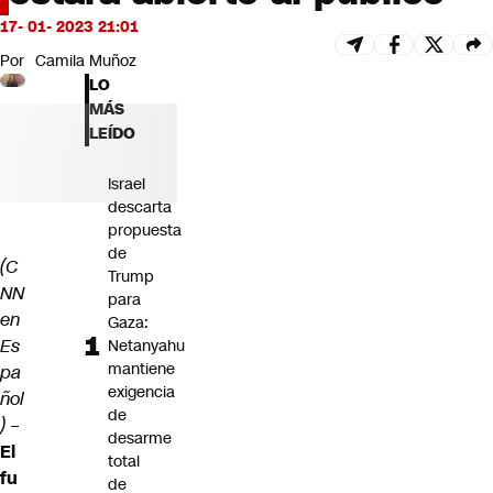
Futuro 360
17- 01- 2023 21:01
Opinión
Por
Camila Muñoz
LO
MÁS
LEÍDO
Israel
descarta
propuesta
de
(C
Trump
NN
para
en
Gaza:
Es
Netanyahu
mantiene
pa
exigencia
ñol
de
)
–
desarme
El
total
fu
de