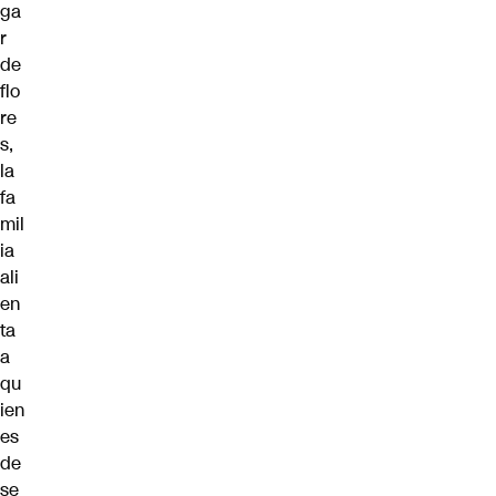
ga
r
de
flo
re
s,
la
fa
mil
ia
ali
en
ta
a
qu
ien
es
de
se