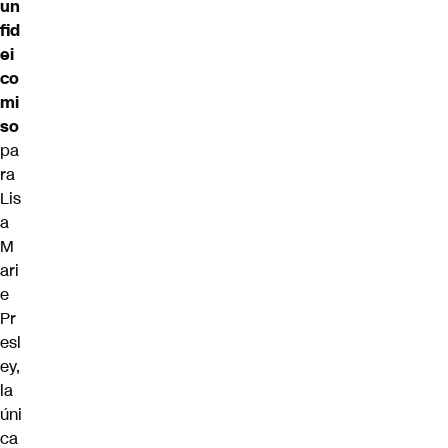
un
fid
ei
co
mi
so
pa
ra
Lis
a
M
ari
e
Pr
esl
ey,
la
úni
ca