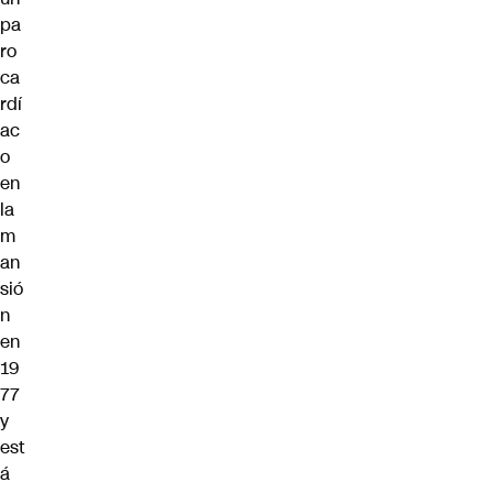
pa
ro
ca
rdí
ac
o
en
la
m
an
sió
n
en
19
77
y
est
á