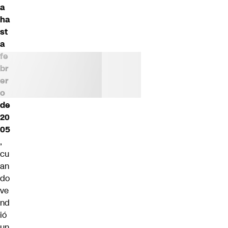
a
ha
st
a
fe
br
er
o
de
20
05
,
cu
an
do
ve
nd
ió
un