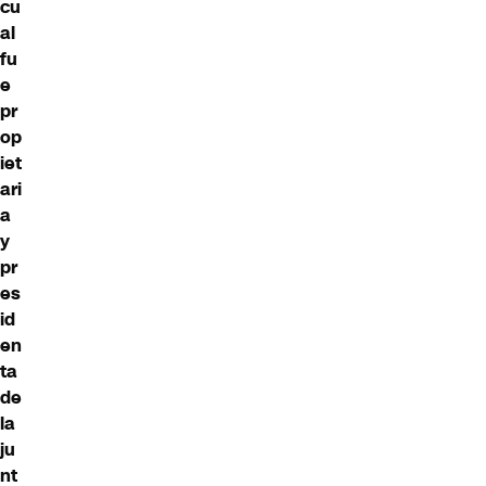
cu
al
fu
e
pr
op
iet
ari
a
y
pr
es
id
en
ta
de
la
ju
nt