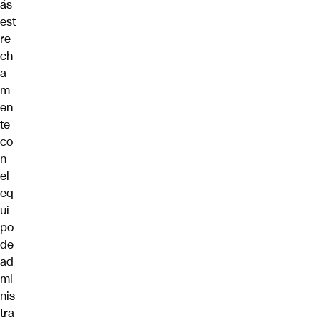
ás
est
re
ch
a
m
en
te
co
n
el
eq
ui
po
de
ad
mi
nis
tra