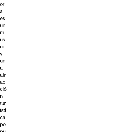
or
a
es
un
m
us
eo
y
un
a
atr
ac
ció
n
tur
ísti
ca
po
pu