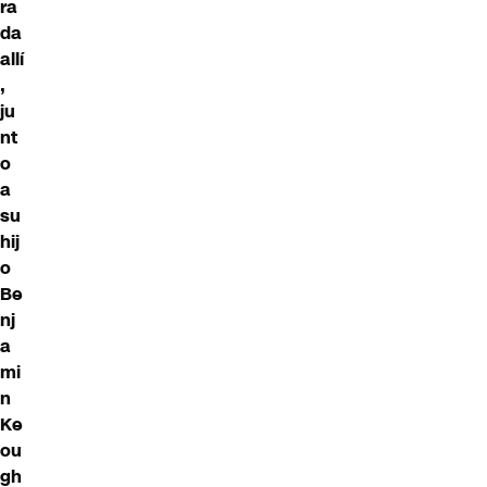
ra
da
allí
,
ju
nt
o
a
su
hij
o
Be
nj
a
mi
n
Ke
ou
gh