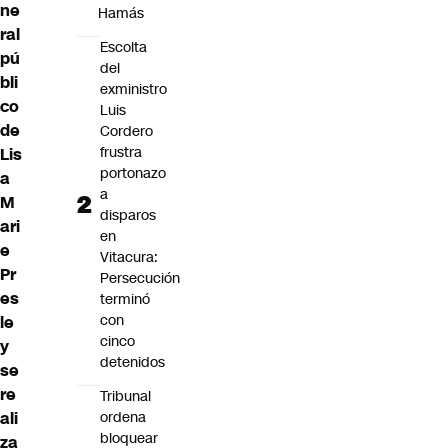
ne
Hamás
ral
Escolta
pú
del
bli
exministro
co
Luis
de
Cordero
frustra
Lis
portonazo
a
a
M
disparos
ari
en
e
Vitacura:
Pr
Persecución
es
terminó
con
le
cinco
y
detenidos
se
re
Tribunal
ali
ordena
bloquear
za