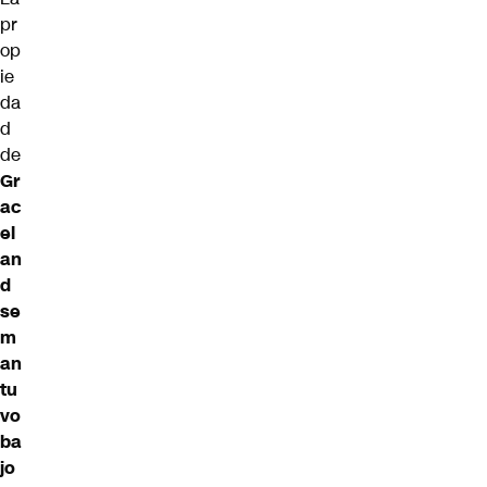
pr
op
ie
da
d
de
Gr
ac
el
an
d
se
m
an
tu
vo
ba
jo