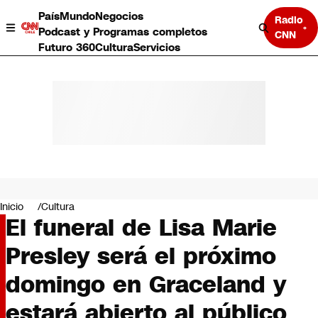
País
Mundo
Negocios
Radio
Podcast y Programas completos
CNN
Futuro 360
Cultura
Servicios
País
Mundo
Negocios
Inicio
Cultura
El funeral de Lisa Marie
Deportes
Programas completos
Presley será el próximo
Cultura
Servicios
domingo en Graceland y
Bits
CNN Data
estará abierto al público
CNN tiempo