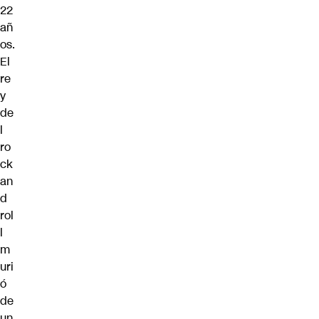
22
añ
os.
El
re
y
de
l
ro
ck
an
d
rol
l
m
uri
ó
de
un