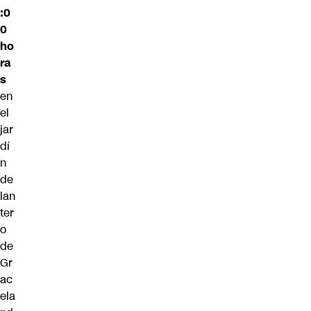
:0
0
ho
ra
s
en
el
jar
dí
n
de
lan
ter
o
de
Gr
ac
ela