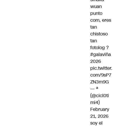
wuan
punto
com, eres
tan
chistoso
tan
fotolog ?
#galaviña
2026
pic.twitter.
com/9sP7
ZN3m9G
— ª
(@cicl0ti
mi4)
February
21, 2026
soy el