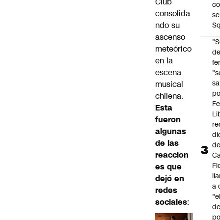
Club
co
consolida
se
ndo su
Sq
ascenso
"S
meteórico
d
en la
fe
escena
"s
sa
musical
po
chilena.
Fe
Esta
Li
fueron
re
algunas
di
de las
d
reaccion
Ca
Fl
es que
ll
dejó en
a 
redes
"e
sociales
:
d
po