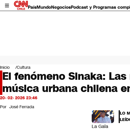
País
Mundo
Negocios
Podcast y Programas comp
País
Mundo
Inicio
Cultura
Negocios
El fenómeno Sinaka: Las 
Deportes
música urbana chilena en
Programas completos
Cultura
Servicios
20- 02- 2026 23:46
Bits
Por
José Ferrada
CNN Data
LO 
CNN tiempo
LEÍD
Futuro 360
La Gala
Opinión