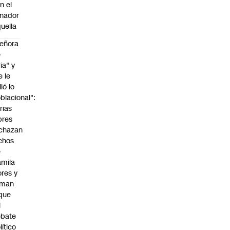
n el
nador
uella
eñora
e
ria" y
e le
lió lo
blacional":
rias
bres
chazan
chos
e
mila
ores y
aman
que
l
ebate
lítico