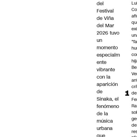
del
Lu
Co
Festival
af
de Viña
qu
del Mar
ex
2026 tuvo
un
un
"f
momento
hu
especialm
co
hi
ente
Be
vibrante
Ve
con la
an
aparición
cr
de
de
Sinaka, el
Fe
fenómeno
Ra
so
de la
ge
música
de
urbana
re
que