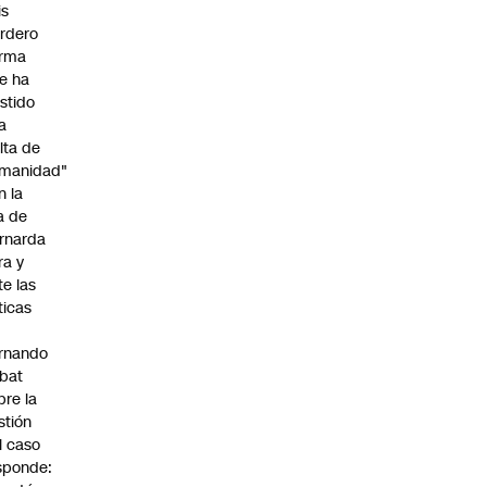
is
rdero
irma
e ha
istido
a
alta de
manidad"
n la
ja de
rnarda
ra y
te las
íticas
rnando
bat
bre la
stión
l caso
sponde: