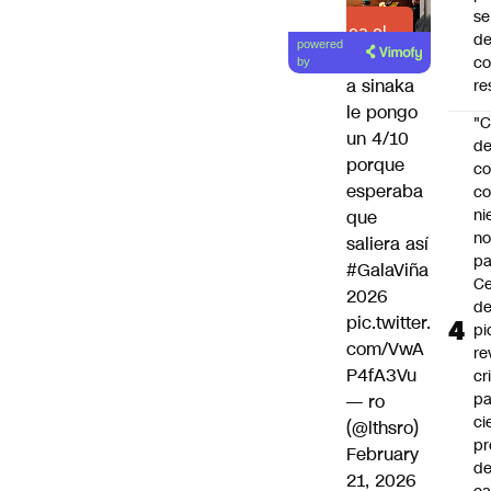
se
Lea el
de
powered
artículo
c
by
a sinaka
re
le pongo
"C
un 4/10
d
porque
co
esperaba
co
ni
que
n
saliera así
pa
#GalaViña
Ce
2026
de
pic.twitter.
pi
com/VwA
re
P4fA3Vu
cr
pa
— ro
ci
(@lthsro)
pr
February
d
21, 2026