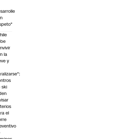
sarrolle
on
speto"
hile
ebe
nvivir
n la
eve y
o
ralizarse":
ntros
 ski
den
visar
iterios
ra el
erre
eventivo
e