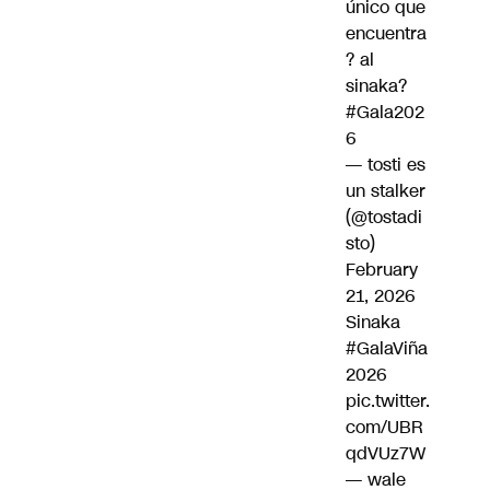
único que
encuentra
? al
sinaka?
#Gala202
6
— tosti es
un stalker
(@tostadi
sto)
February
21, 2026
Sinaka
#GalaViña
2026
pic.twitter.
com/UBR
qdVUz7W
— wale