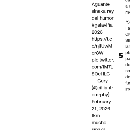
c
Aguante
a 
sinaka rey
m
del humor
"S
#galaviña
Fa
2026
C
https://t.c
SII
o/njfUwM
la
pl
cr8W
pa
pic.twitter.
de
com/tM71
ne
8OeHLC
d
— Gery
fu
(@cilliantr
ir
omrphy)
February
21, 2026
tkm
mucho
sinaka