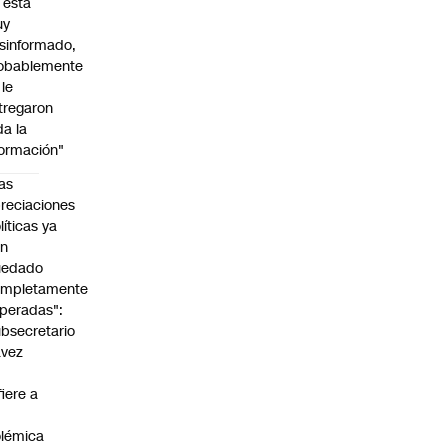
l está
uy
sinformado,
obablemente
 le
tregaron
da la
formación"
as
reciaciones
líticas ya
an
uedado
ompletamente
peradas":
bsecretario
avez
fiere a
lémica