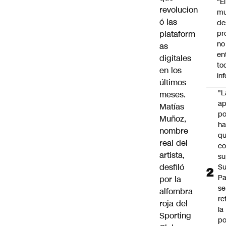
"É
revolucion
m
ó las
de
plataform
pr
no
as
en
digitales
to
en los
in
últimos
"L
meses.
ap
Matías
po
Muñoz,
h
nombre
q
real del
c
artista,
su
desfiló
Su
P
por la
se
alfombra
re
roja del
la
Sporting
po