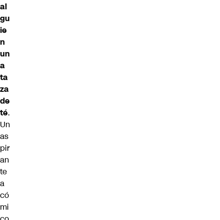
al
gu
ie
n
un
a
ta
za
de
té
.
Un
as
pir
an
te
a
có
mi
co