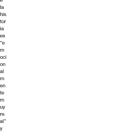
e
la
his
tor
ia
es
“e
m
oci
on
al
m
en
te
m
uy
re
al”
y