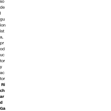
so
de
l
gu
ion
ist
a,
pr
od
uc
tor
y
ac
tor
Ri
ch
ar
d
Ga