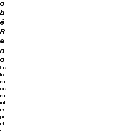
e
b
é
R
e
n
o
En
la
se
rie
se
int
er
pr
et
a