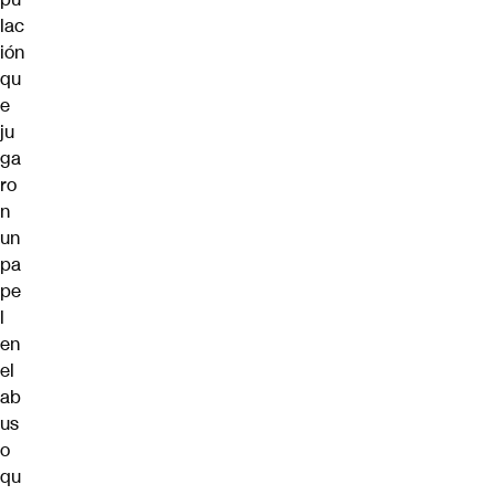
lac
ión
qu
e
ju
ga
ro
n
un
pa
pe
l
en
el
ab
us
o
qu