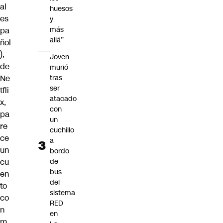
al
huesos
es
y
más
pa
allá”
ñol
),
Joven
de
murió
tras
Ne
ser
tfli
atacado
x
,
con
pa
un
re
cuchillo
ce
a
un
bordo
de
cu
bus
en
del
to
sistema
co
RED
n
en
m