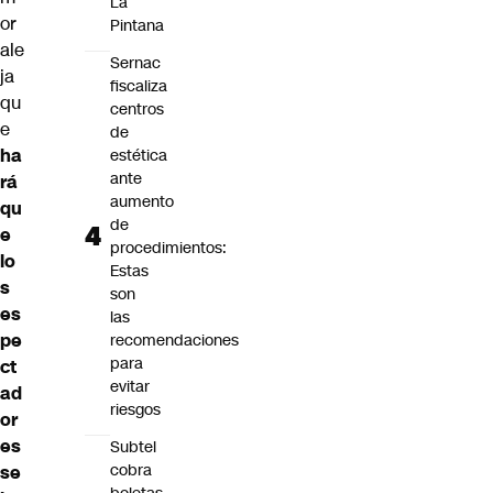
La
or
Pintana
ale
Sernac
ja
fiscaliza
qu
centros
e
de
ha
estética
ante
rá
aumento
qu
de
e
procedimientos:
lo
Estas
s
son
es
las
pe
recomendaciones
para
ct
evitar
ad
riesgos
or
es
Subtel
cobra
se