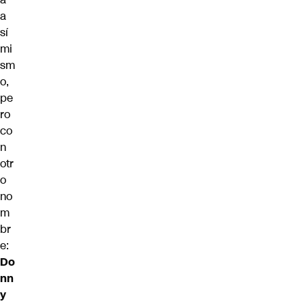
a
sí
mi
sm
o,
pe
ro
co
n
otr
o
no
m
br
e:
Do
nn
y