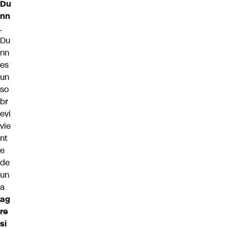
Du
nn
.
Du
nn
es
un
so
br
evi
vie
nt
e
de
un
a
ag
re
si