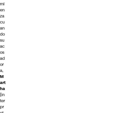
mi
en
za
cu
an
do
su
ac
os
ad
or
a,
M
art
ha
(in
ter
pr
et