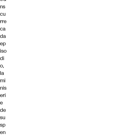
ns
cu
rre
ca
da
ep
iso
di
o,
la
mi
nis
eri
e
de
su
sp
en