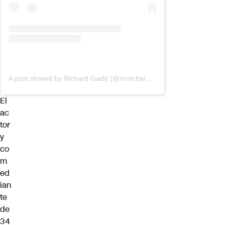
A post shared by Richard Gadd (@mrrichardgadd)
El
ac
tor
y
co
m
ed
ian
te
de
34