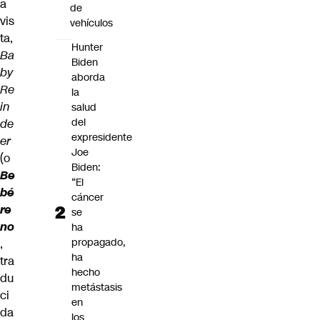
a
de
vis
vehículos
ta,
Hunter
Ba
Biden
by
aborda
Re
la
in
salud
del
de
expresidente
er
Joe
(o
Biden:
Be
“El
bé
cáncer
re
se
no
ha
propagado,
,
ha
tra
hecho
du
metástasis
ci
en
da
los