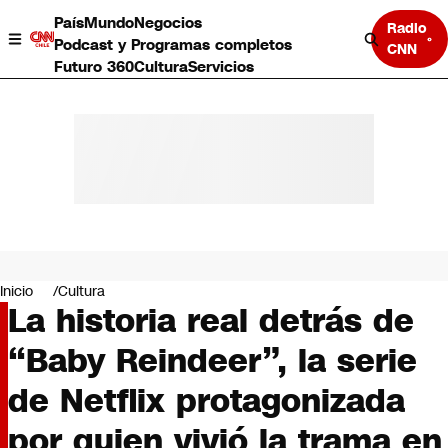
País
Mundo
Negocios
Radio
Podcast y Programas completos
CNN
Futuro 360
Cultura
Servicios
País
Mundo
Negocios
Inicio
Cultura
La historia real detrás de
Deportes
Programas completos
“Baby Reindeer”, la serie
Cultura
Servicios
de Netflix protagonizada
Bits
CNN Data
por quien vivió la trama en
CNN tiempo