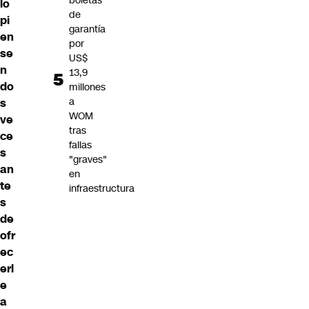
boletas
lo
de
pi
garantía
en
por
se
US$
n
13,9
do
millones
a
s
WOM
ve
tras
ce
fallas
s
"graves"
an
en
te
infraestructura
s
de
ofr
ec
erl
e
a