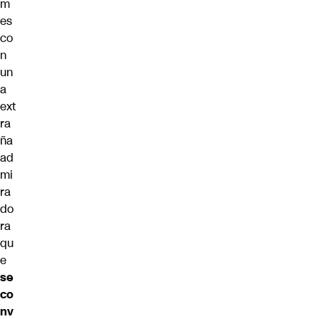
m
es
co
n
un
a
ext
ra
ña
ad
mi
ra
do
ra
qu
e
se
co
nv