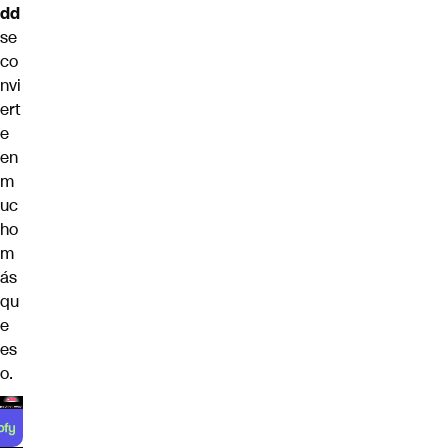
dd
se
co
nvi
ert
e
en
m
uc
ho
m
ás
qu
e
es
o.