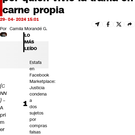
Futuro 360
carne propia
Opinión
29- 04- 2024 15:01
Por
Camila Morandé G.
LO
MÁS
LEÍDO
Estafa
en
Facebook
Marketplace:
(C
Justicia
NN
condena
)
–
a
dos
A
sujetos
pri
por
m
compras
er
falsas