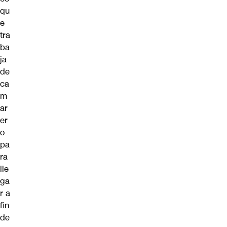
qu
e
tra
ba
ja
de
ca
m
ar
er
o
pa
ra
lle
ga
r a
fin
de