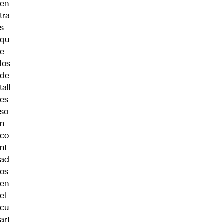
en
tra
s
qu
e
los
de
tall
es
so
n
co
nt
ad
os
en
el
cu
art