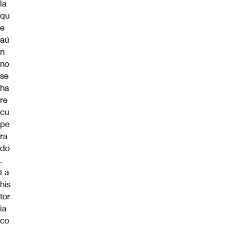
la
qu
e
aú
n
no
se
ha
re
cu
pe
ra
do
.
La
his
tor
ia
co