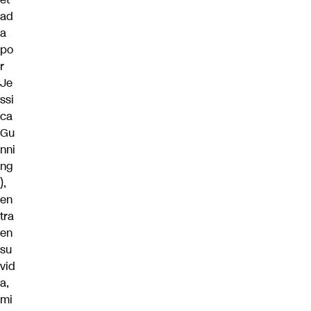
ad
a
po
r
Je
ssi
ca
Gu
nni
ng
),
en
tra
en
su
vid
a,
mi