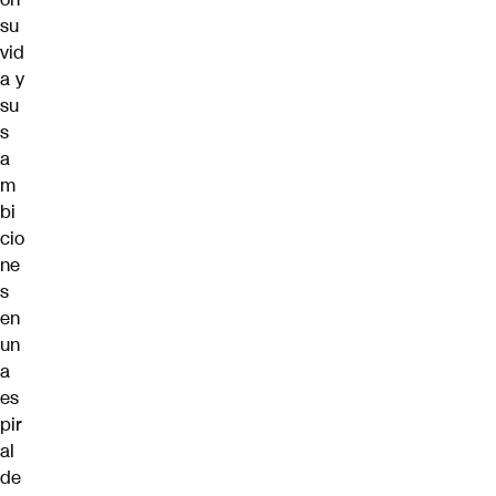
su
vid
a y
su
s
a
m
bi
cio
ne
s
en
un
a
es
pir
al
de