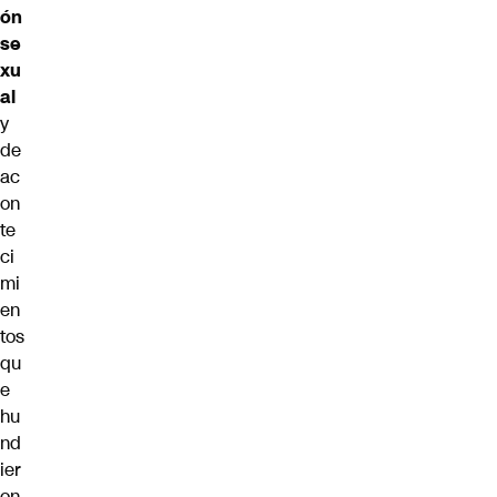
ón
se
xu
al
y
de
ac
on
te
ci
mi
en
tos
qu
e
hu
nd
ier
on