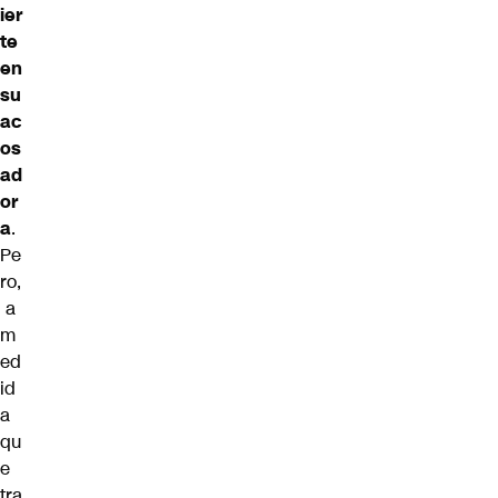
ier
te
en
su
ac
os
ad
or
a
.
Pe
ro,
a
m
ed
id
a
qu
e
tra