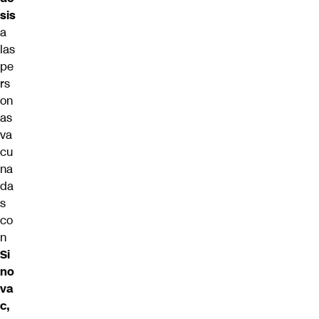
sis
a
las
pe
rs
on
as
va
cu
na
da
s
co
n
Si
no
va
c,