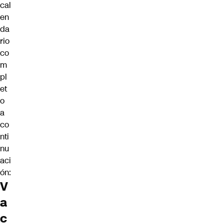
cal
en
da
rio
co
m
pl
et
o
a
co
nti
nu
aci
ón:
V
a
c