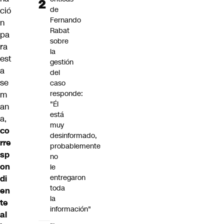
de
ció
Fernando
n
Rabat
pa
sobre
ra
la
est
gestión
a
del
se
caso
responde:
m
"Él
an
está
a,
muy
co
desinformado,
rre
probablemente
sp
no
on
le
entregaron
di
toda
en
la
te
información"
al