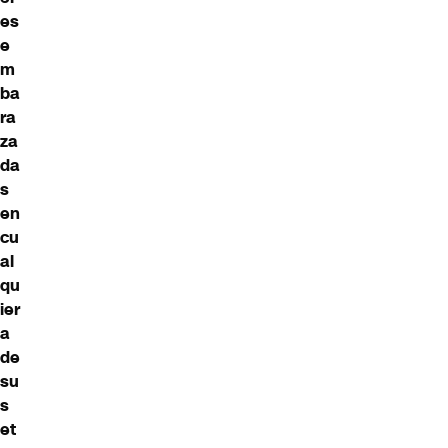
es
e
m
ba
ra
za
da
s
en
cu
al
qu
ier
a
de
su
s
et