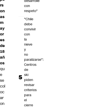
desarrolle
rs
con
on
respeto"
as
"Chile
m
debe
ay
convivir
or
con
la
es
nieve
de
y
18
no
añ
paralizarse":
os
Centros
qu
de
e
ski
piden
se
revisar
col
criterios
oc
para
ar
el
on
cierre