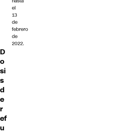
hasta
el
13
de
febrero
de
2022.
D
o
si
s
d
e
r
ef
u