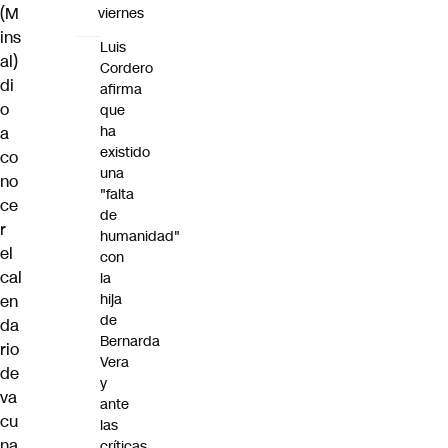
(M
viernes
ins
Luis
al)
Cordero
di
afirma
o
que
ha
a
existido
co
una
no
"falta
ce
de
r
humanidad"
el
con
cal
la
hija
en
de
da
Bernarda
rio
Vera
de
y
va
ante
cu
las
na
críticas