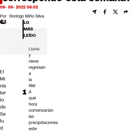
Futuro 360
06- 06- 2022 08:02
Opinión
Por
Rodrigo Miño Silva
LO
MÁS
LEÍDO
Lluvia
y
nieve
regresan
El
a
Mi
la
nis
RM:
A
ter
qué
io
hora
de
comenzarían
Sa
las
lu
precipitaciones
d
este