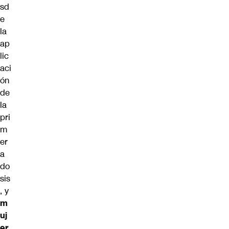
sd
e
la
ap
lic
aci
ón
de
la
pri
m
er
a
do
sis
, y
m
uj
er