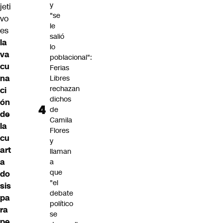
y
jeti
"se
vo
le
es
salió
la
lo
va
poblacional":
cu
Ferias
na
Libres
rechazan
ci
dichos
ón
de
de
Camila
la
Flores
cu
y
art
llaman
a
a
que
do
"el
sis
debate
pa
político
ra
se
pe