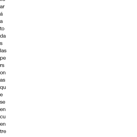
ar
á
a
to
da
s
las
pe
rs
on
as
qu
e
se
en
cu
en
tre