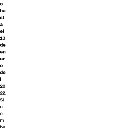
o
ha
st
a
el
13
de
en
er
o
de
l
20
22
.
Si
n
e
m
ba