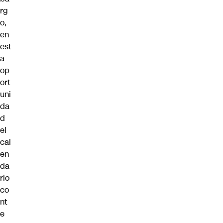
rg
o,
en
est
a
op
ort
uni
da
d
el
cal
en
da
rio
co
nt
e