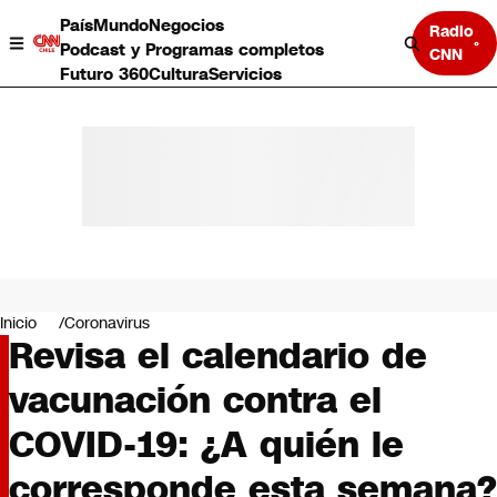
País
Mundo
Negocios
Radio
Podcast y Programas completos
CNN
Futuro 360
Cultura
Servicios
País
Mundo
Negocios
Inicio
Coronavirus
Revisa el calendario de
Deportes
Programas completos
vacunación contra el
Cultura
Servicios
COVID-19: ¿A quién le
Bits
CNN Data
corresponde esta semana?
CNN tiempo