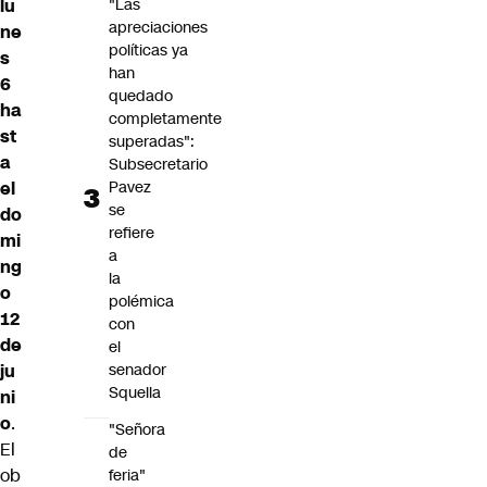
"Las
lu
apreciaciones
ne
políticas ya
s
han
6
quedado
ha
completamente
st
superadas":
a
Subsecretario
Pavez
el
se
do
refiere
mi
a
ng
la
o
polémica
12
con
de
el
senador
ju
Squella
ni
o
.
"Señora
El
de
ob
feria"