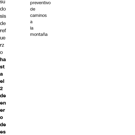
su
preventivo
do
de
caminos
sis
a
de
la
ref
montaña
ue
rz
o
ha
st
a
el
2
de
en
er
o
de
es