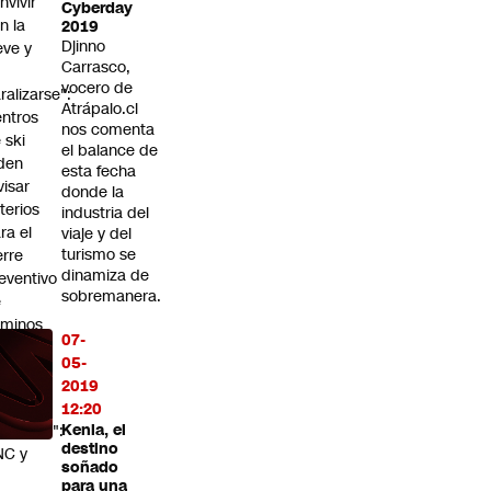
nvivir
Cyberday
n la
2019
Djinno
eve y
Carrasco,
o
vocero de
ralizarse":
Atrápalo.cl
ntros
nos comenta
 ski
el balance de
den
esta fecha
visar
donde la
iterios
industria del
ra el
viaje y del
turismo se
erre
dinamiza de
eventivo
sobremanera.
e
aminos
07-
la
05-
ontaña
2019
in
12:20
chadas":
Kenia, el
destino
NC y
soñado
para una