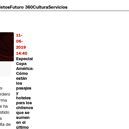
letos
Futuro 360
Cultura
Servicios
11-
MÁS
06-
O
2019
14:40
Especial
Copa
América:
Cómo
están
los
is
pasajes
y
rdero
hoteles
irma
para los
e ha
chilenos
istido
que se
sumen
a
en el
alta de
último