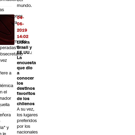
mundo.
as
reciaciones
04-
líticas ya
06-
an
2019
uedado
14:02
ompletamente
Lidera
peradas":
Brasil y
EE.UU.:
bsecretario
La
avez
encuesta
que dio
fiere a
a
conocer
los
lémica
destinos
n el
favoritos
nador
de los
chilenos
uella
A su vez,
eñora
los lugares
preferidos
e
por los
ria" y
nacionales
e le