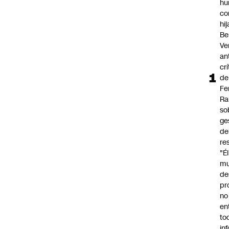
hu
co
hi
Be
Ve
an
cr
de
Fe
Ra
so
ge
de
re
"É
m
de
pr
no
en
to
in