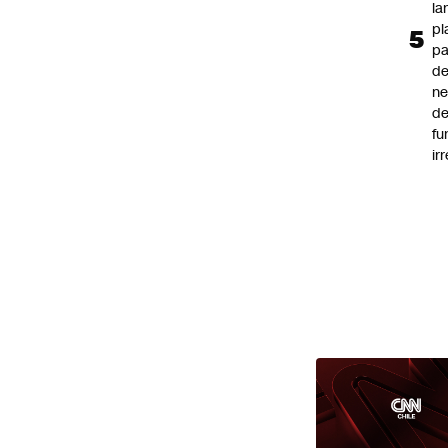
la
pl
pa
de
ne
d
fu
ir