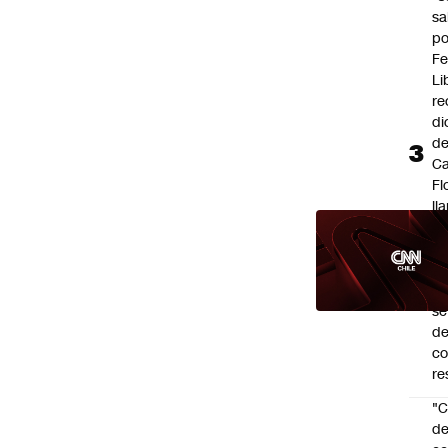
sa
po
Fe
Li
re
di
d
Ca
Fl
ll
a 
"e
d
po
se
de
c
re
"C
d