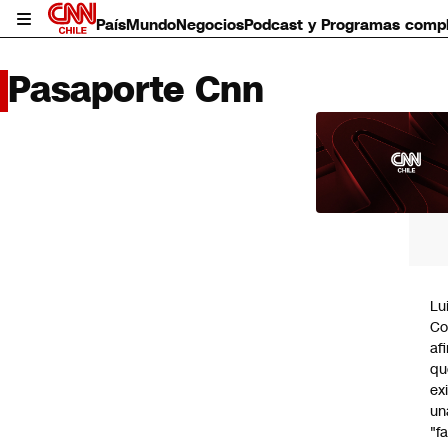
País
Mundo
Negocios
Podcast y Programas comp
Pasaporte Cnn
LO 
LEÍD
País
Mundo
Negocios
Deportes
Programas completos
Lu
Cultura
Co
Servicios
af
Bits
qu
CNN Data
ex
CNN tiempo
un
Futuro 360
"f
Opinión