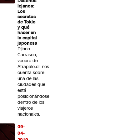
Destinos
lejanos:
Los
secretos
de Tokio
y qué
hacer en
la capital
japonesa
Djinno
Carrasco,
vocero de
Atrapalo.cl, nos
cuenta sobre
una de las
ciudades que
está
posicionándose
dentro de los
viajeros
nacionales.
09-
04-
2019