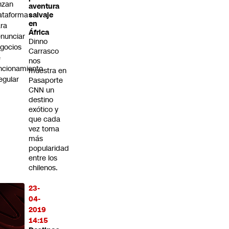
nzan
aventura
ataforma
salvaje
en
ra
África
nunciar
Dinno
gocios
Carrasco
e
nos
ncionamiento
muestra en
regular
Pasaporte
CNN un
destino
exótico y
que cada
vez toma
más
popularidad
entre los
chilenos.
23-
04-
2019
14:15