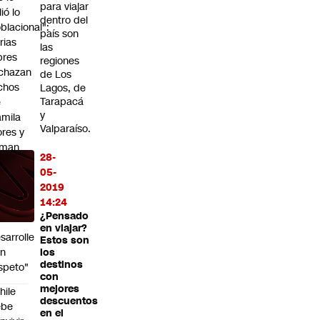
para viajar
lió lo
dentro del
blacional":
país son
rias
las
bres
regiones
chazan
de Los
chos
Lagos, de
Tarapacá
e
y
mila
Valparaíso.
ores y
aman
28-
que
05-
l
2019
ebate
14:24
lítico
¿Pensado
en viajar?
sarrolle
Estos son
on
los
destinos
speto"
con
mejores
hile
descuentos
ebe
en el