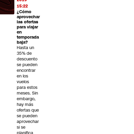
15:22
¿Cómo
aprovechar
las ofertas
para viajar
en
temporada
baja?
Hasta un
35% de
descuento
se pueden
encontrar
en los
vuelos
para estos
meses. Sin
embargo,
hay más
ofertas que
se pueden
aprovechar
si se
planifica