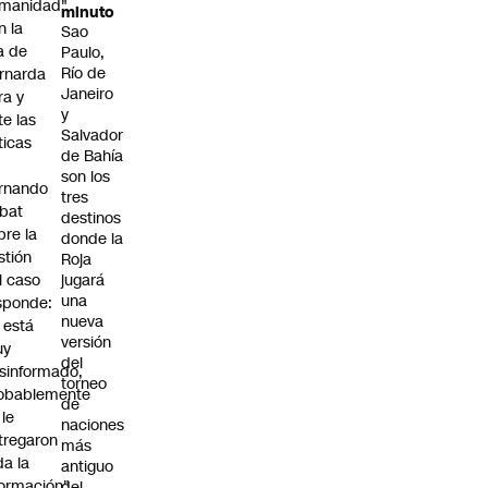
manidad"
minuto
n la
Sao
ja de
Paulo,
Río de
rnarda
Janeiro
ra y
y
te las
Salvador
íticas
de Bahía
son los
rnando
tres
bat
destinos
bre la
donde la
stión
Roja
l caso
jugará
una
sponde:
nueva
l está
versión
uy
del
sinformado,
torneo
obablemente
de
 le
naciones
tregaron
más
da la
antiguo
formación"
del