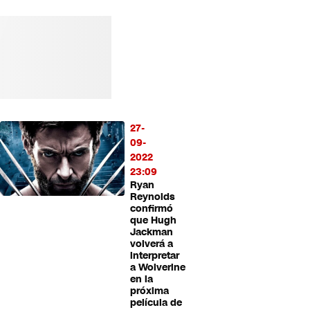
27-
09-
2022
23:09
Ryan
Reynolds
confirmó
que Hugh
Jackman
volverá a
interpretar
a Wolverine
en la
próxima
película de