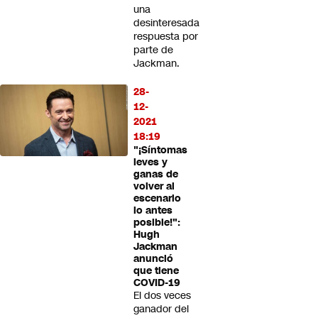
una
desinteresada
respuesta por
parte de
Jackman.
28-
12-
2021
18:19
"¡Síntomas
leves y
ganas de
volver al
escenario
lo antes
posible!":
Hugh
Jackman
anunció
que tiene
COVID-19
El dos veces
ganador del