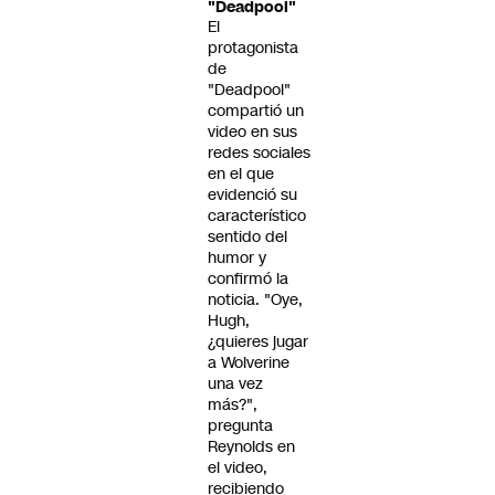
"Deadpool"
El
protagonista
de
"Deadpool"
compartió un
video en sus
redes sociales
en el que
evidenció su
característico
sentido del
humor y
confirmó la
noticia. "Oye,
Hugh,
¿quieres jugar
a Wolverine
una vez
más?",
pregunta
Reynolds en
el video,
recibiendo