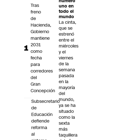
número
Futuro 360
Tras
uno en
todo el
freno
Opinión
mundo
de
La cinta,
Hacienda,
que se
Gobierno
estrenó
mantiene
entre el
2031
miércoles
como
y el
fecha
viernes
de la
para
semana
corredores
pasada
del
en la
Gran
mayoría
Concepción
del
mundo,
Subsecretario
ya se ha
de
situado
Educación
como la
defiende
sexta
reforma
más
al
taquillera