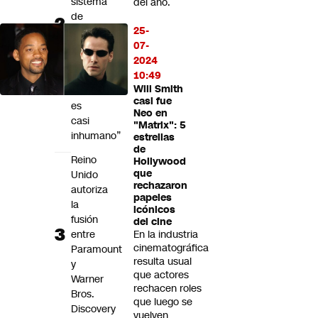
sistema
del año.
de
25-
admisión
07-
escolar:
2024
“El
10:49
sistema
Will Smith
actual
casi fue
es
Neo en
casi
"Matrix": 5
inhumano”
estrellas
de
Reino
Hollywood
que
Unido
rechazaron
autoriza
papeles
la
icónicos
fusión
del cine
entre
En la industria
cinematográfica
Paramount
resulta usual
y
que actores
Warner
rechacen roles
Bros.
que luego se
Discovery
vuelven