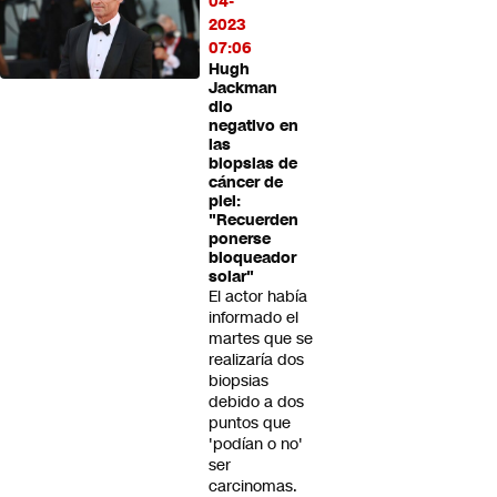
04-
2023
07:06
Hugh
Jackman
dio
negativo en
las
biopsias de
cáncer de
piel:
"Recuerden
ponerse
bloqueador
solar"
El actor había
informado el
martes que se
realizaría dos
biopsias
debido a dos
puntos que
'podían o no'
ser
carcinomas.