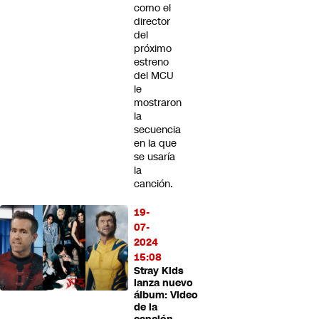
como el
director
del
próximo
estreno
del MCU
le
mostraron
la
secuencia
en la que
se usaría
la
canción.
19-
07-
2024
15:08
Stray Kids
lanza nuevo
álbum: Video
de la