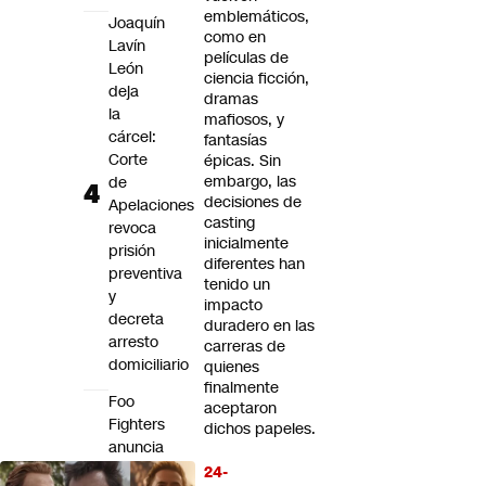
emblemáticos,
Joaquín
como en
Lavín
películas de
León
ciencia ficción,
deja
dramas
la
mafiosos, y
cárcel:
fantasías
Corte
épicas. Sin
embargo, las
de
decisiones de
Apelaciones
casting
revoca
inicialmente
prisión
diferentes han
preventiva
tenido un
y
impacto
decreta
duradero en las
arresto
carreras de
domiciliario
quienes
finalmente
Foo
aceptaron
Fighters
dichos papeles.
anuncia
su
24-