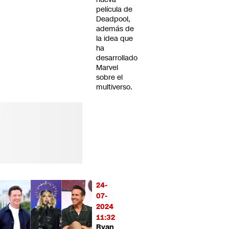
película de
Deadpool,
además de
la idea que
ha
desarrollado
Marvel
sobre el
multiverso.
24-
07-
2024
11:32
Ryan