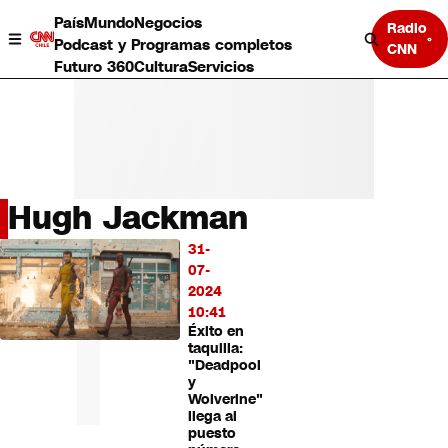
País
Mundo
Negocios
Radio
Podcast y Programas completos
CNN
Futuro 360
Cultura
Servicios
Hugh Jackman
País
31-
LO
Mundo
07-
MÁS
Negocios
2024
LEÍDO
Deportes
10:41
Éxito en
Programas completos
taquilla:
Cultura
"Deadpool
Servicios
y
Bits
Wolverine"
llega al
CNN Data
puesto
CNN tiempo