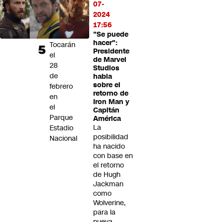
cuarta
07-
visita
2024
a
17:56
Chile:
"Se puede
hacer":
Tocarán
Presidente
el
de Marvel
28
Studios
de
habla
sobre el
febrero
retorno de
en
Iron Man y
el
Capitán
Parque
América
La
Estadio
posibilidad
Nacional
ha nacido
con base en
el retorno
de Hugh
Jackman
como
Wolverine,
para la
nueva