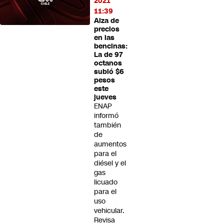
2021
11:39
Alza de
precios
en las
bencinas:
La de 97
octanos
subió $6
pesos
este
jueves
ENAP
informó
también
de
aumentos
para el
diésel y el
gas
licuado
para el
uso
vehicular.
Revisa