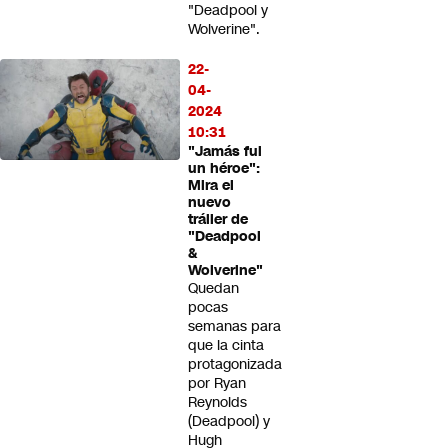
"Deadpool y
Wolverine".
22-
04-
2024
10:31
"Jamás fui
un héroe":
Mira el
nuevo
tráiler de
"Deadpool
&
Wolverine"
Quedan
pocas
semanas para
que la cinta
protagonizada
por Ryan
Reynolds
(Deadpool) y
Hugh