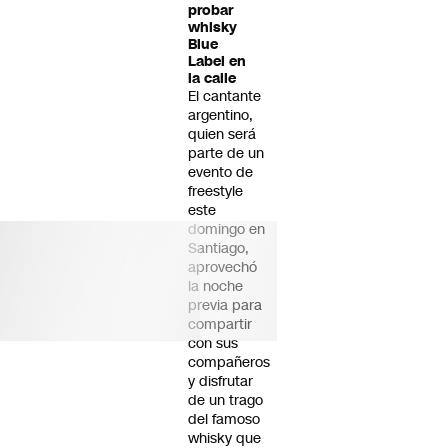
probar
whisky
Blue
Label en
la calle
El cantante
argentino,
quien será
parte de un
evento de
freestyle
este
domingo en
Santiago,
aprovechó
la noche
previa para
compartir
con sus
compañeros
y disfrutar
de un trago
del famoso
whisky que