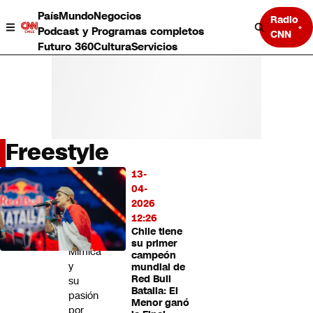
País
Mundo
Negocios
Radio
Podcast y Programas completos
CNN
Futuro 360
Cultura
Servicios
Freestyle
País
13-
LO
Mundo
04-
MÁS
Negocios
2026
LEÍDO
Deportes
12:26
Chile tiene
Programas completos
Vladimiro
su primer
Cultura
Mimica
campeón
Servicios
y
mundial de
Bits
Red Bull
su
Batalla: El
CNN Data
pasión
Menor ganó
CNN tiempo
por