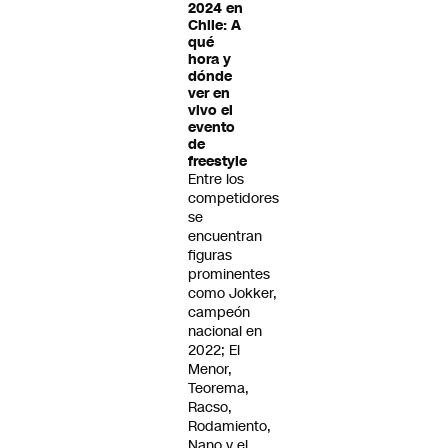
2024 en
Chile: A
qué
hora y
dónde
ver en
vivo el
evento
de
freestyle
Entre los
competidores
se
encuentran
figuras
prominentes
como Jokker,
campeón
nacional en
2022; El
Menor,
Teorema,
Racso,
Rodamiento,
Nano y el