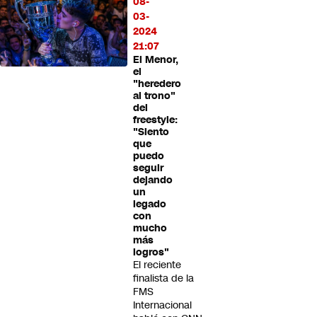
08-
03-
2024
21:07
El Menor,
el
"heredero
al trono"
del
freestyle:
"Siento
que
puedo
seguir
dejando
un
legado
con
mucho
más
logros"
El reciente
finalista de la
FMS
Internacional