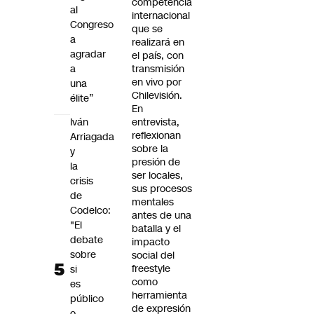
competencia
al
internacional
Congreso
que se
a
realizará en
agradar
el país, con
a
transmisión
en vivo por
una
Chilevisión.
élite”
En
Iván
entrevista,
reflexionan
Arriagada
sobre la
y
presión de
la
ser locales,
crisis
sus procesos
de
mentales
Codelco:
antes de una
"El
batalla y el
debate
impacto
sobre
social del
freestyle
si
como
es
herramienta
público
de expresión
o