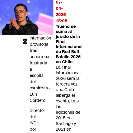
en
07-
prisión
04-
preventiva
2026
y
15:08
adolescente
Trueno se
en
suma al
jurado de la
internación
Final
provisoria
Internacional
tras
de Red Bull
encerrona
Batalla 2026
en Chile
frustrada
La Final
a
Internacional
escolta
2026 será la
del
tercera vez
exministro
que Chile
Luis
alberga el
Cordero
evento, tras
las
Director
ediciones de
del
2015 en
INDH
Santiago y
por
2021 en