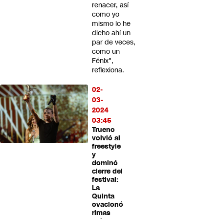
renacer, así
como yo
mismo lo he
dicho ahí un
par de veces,
como un
Fénix",
reflexiona.
02-
03-
2024
03:45
Trueno
volvió al
freestyle
y
dominó
cierre del
festival:
La
Quinta
ovacionó
rimas