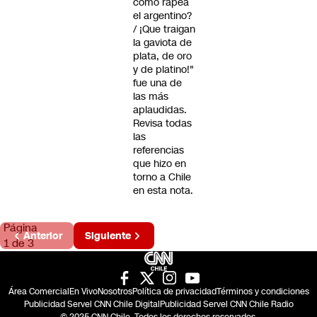
cómo rapea
el argentino?
/ ¡Que traigan
la gaviota de
plata, de oro
y de platino!"
fue una de
las más
aplaudidas.
Revisa todas
las
referencias
que hizo en
torno a Chile
en esta nota.
Página
Anterior
Siguiente
1 de 3
Área Comercial
En Vivo
Nosotros
Política de privacidad
Términos y condiciones
Publicidad Servel CNN Chile Digital
Publicidad Servel CNN Chile Radio
© 2025 CNN Chile. Todos los derechos reservados.