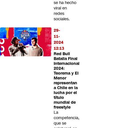
se ha hecho
viral en
redes
sociales.
29-
11-
2024
12:13
Red Bull
Batalla Final
Internacional
2024:
Teorema y El
Menor
representan
a Chile en la
lucha por el
título
mundial de
freestyle
La
competencia,
que se