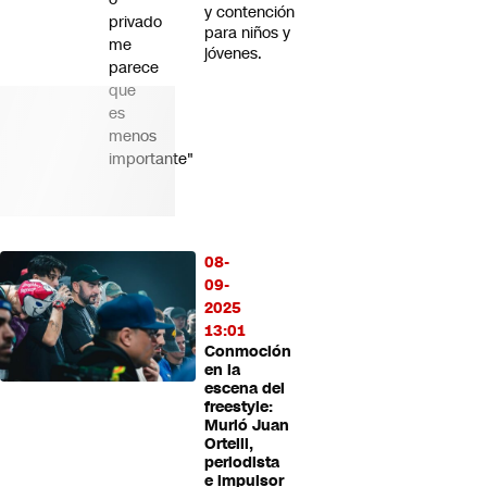
y contención
privado
para niños y
me
jóvenes.
parece
que
es
menos
importante"
08-
09-
2025
13:01
Conmoción
en la
escena del
freestyle:
Murió Juan
Ortelli,
periodista
e impulsor