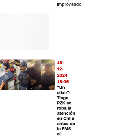
improvisado.
15-
12-
2024
18:06
"Un
elixir":
Tiago
PZK se
roba la
atención
en Chile
antes de
la FMS
al