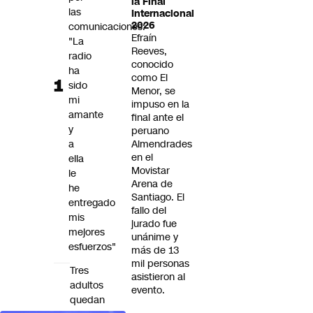
la Final
Futuro 360
las
Internacional
2026
comunicaciones:
Opinión
Efraín
"La
Reeves,
radio
conocido
ha
como El
sido
Menor, se
mi
impuso en la
amante
final ante el
y
peruano
a
Almendrades
en el
ella
Movistar
le
Arena de
he
Santiago. El
entregado
fallo del
mis
jurado fue
mejores
unánime y
esfuerzos"
más de 13
mil personas
Tres
asistieron al
adultos
evento.
quedan