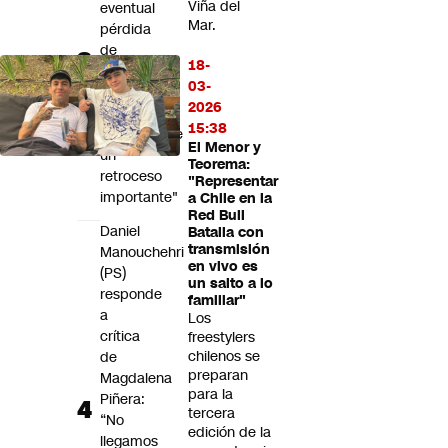
Viña del
eventual
Mar.
pérdida
de
18-
acciones
03-
judiciales:
2026
"Sería
15:38
francamente
El Menor y
un
Teorema:
retroceso
"Representar
importante"
a Chile en la
Red Bull
Daniel
Batalla con
transmisión
Manouchehri
en vivo es
(PS)
un salto a lo
responde
familiar"
a
Los
crítica
freestylers
chilenos se
de
preparan
Magdalena
para la
Piñera:
tercera
“No
edición de la
llegamos