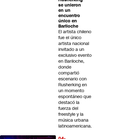
se unieron
en un
encuentro
único en
Bariloche
El artista chileno
fue el único
artista nacional
invitado a un
exclusivo evento
en Bariloche,
donde
compartió
escenario con
Rusherking en
un momento
espontáneo que
destacó la
fuerza del
freestyle y la
música urbana
latinoamericana.
04-