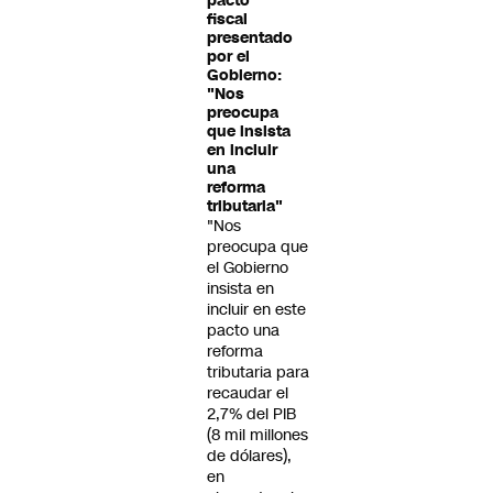
pacto
fiscal
presentado
por el
Gobierno:
"Nos
preocupa
que insista
en incluir
una
reforma
tributaria"
"Nos
preocupa que
el Gobierno
insista en
incluir en este
pacto una
reforma
tributaria para
recaudar el
2,7% del PIB
(8 mil millones
de dólares),
en