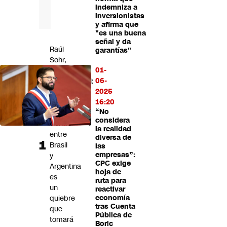
indemniza a
Futuro 360
inversionistas
Opinión
y afirma que
"es una buena
señal y da
Raúl
garantías"
Sohr,
01-
analista
06-
internacional:
2025
"Lo
16:20
que
“No
estamos
considera
viendo
la realidad
entre
diversa de
Brasil
las
empresas”:
y
CPC exige
Argentina
hoja de
es
ruta para
un
reactivar
quiebre
economía
tras Cuenta
que
Pública de
tomará
Boric