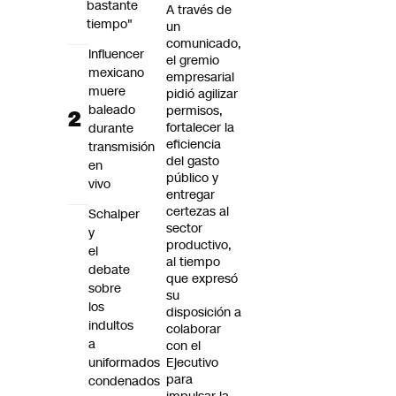
bastante
A través de
tiempo"
un
comunicado,
Influencer
el gremio
mexicano
empresarial
muere
pidió agilizar
baleado
permisos,
fortalecer la
durante
eficiencia
transmisión
del gasto
en
público y
vivo
entregar
certezas al
Schalper
sector
y
productivo,
el
al tiempo
debate
que expresó
sobre
su
los
disposición a
indultos
colaborar
a
con el
uniformados
Ejecutivo
para
condenados