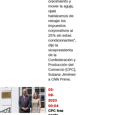
crecimiento y
mover la aguja,
ojalá
habláramos de
rebajar los
impuestos
corporativos al
25% sin estas
condicionantes",
dijo la
vicepresidenta
de la
Confederación y
Producción del
Comercio (CPC),
Susana Jiménez
a CNN Prime.
02-
08-
2023
00:04
CPC tras