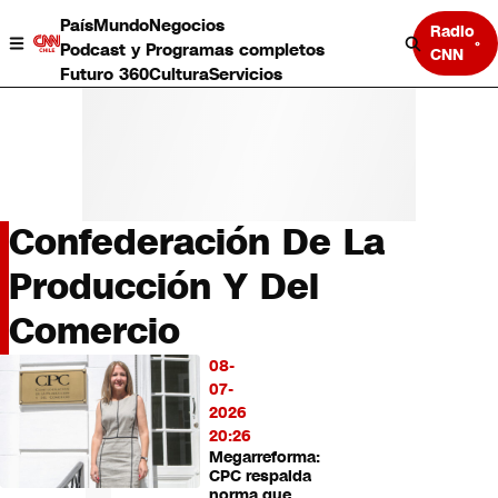
País
Mundo
Negocios
Radio
Podcast y Programas completos
CNN
Futuro 360
Cultura
Servicios
Confederación De La
País
Producción Y Del
Mundo
Comercio
Negocios
Deportes
08-
LO
Programas completos
07-
MÁS
Cultura
2026
LEÍDO
Servicios
20:26
Bits
Megarreforma:
CNN Data
CPC respalda
CNN tiempo
norma que