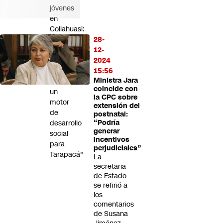
jóvenes
en
Collahuasi:
"La
28-
minería
12-
se
2024
transforma
15:56
Ministra Jara
en
coincide con
un
la CPC sobre
motor
extensión del
de
postnatal:
desarrollo
“Podría
generar
social
incentivos
para
perjudiciales”
Tarapacá"
La
secretaria
de Estado
se refirió a
los
comentarios
de Susana