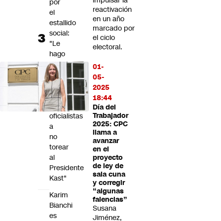
impulsar la
por
reactivación
el
en un año
estallido
marcado por
social:
el ciclo
"Le
electoral.
hago
un
01-
llamado
05-
a
2025
los
18:44
partidos
Día del
oficialistas
Trabajador
2025: CPC
a
llama a
no
avanzar
torear
en el
al
proyecto
de ley de
Presidente
sala cuna
Kast"
y corregir
“algunas
Karim
falencias”
Bianchi
Susana
es
Jiménez,