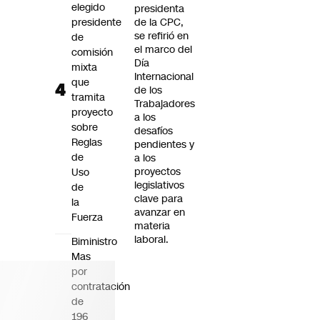
elegido
presidenta
presidente
de la CPC,
se refirió en
de
el marco del
comisión
Día
mixta
Internacional
que
de los
tramita
Trabajadores
proyecto
a los
sobre
desafíos
Reglas
pendientes y
de
a los
proyectos
Uso
legislativos
de
clave para
la
avanzar en
Fuerza
materia
laboral.
Biministro
Mas
por
contratación
de
196