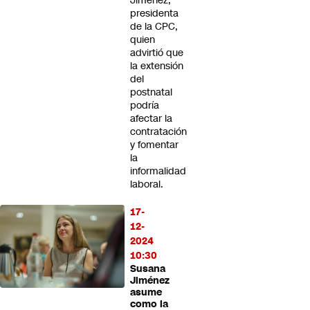
Jiménez,
presidenta
de la CPC,
quien
advirtió que
la extensión
del
postnatal
podría
afectar la
contratación
y fomentar
la
informalidad
laboral.
17-
12-
2024
10:30
Susana
Jiménez
asume
como la