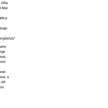
 Viña
l Mar
lifica
abajo
e
ergüenza"
uere
rge
ssi,
adre
e
onel
ssi, a
s 68
os