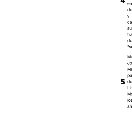
en
de
y
ca
su
tr
d
"v
M
Jo
Me
p
d
Li
Me
lo
añ