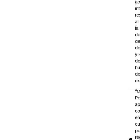
ac
in
re
al
la
de
de
d
y 
de
h
de
ex
“C
Po
ap
co
e
cu
po
re