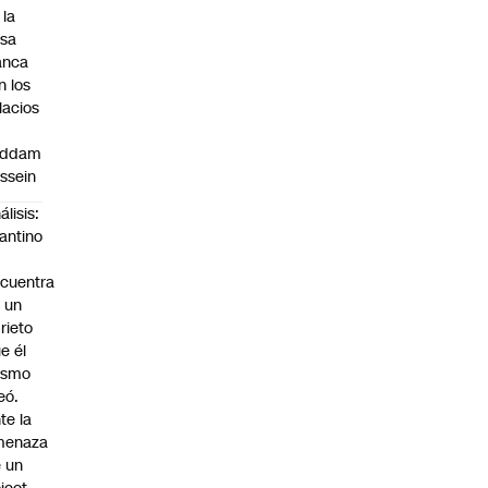
 la
sa
anca
n los
lacios
addam
ssein
álisis:
fantino
cuentra
 un
rieto
e él
ismo
eó.
te la
menaza
 un