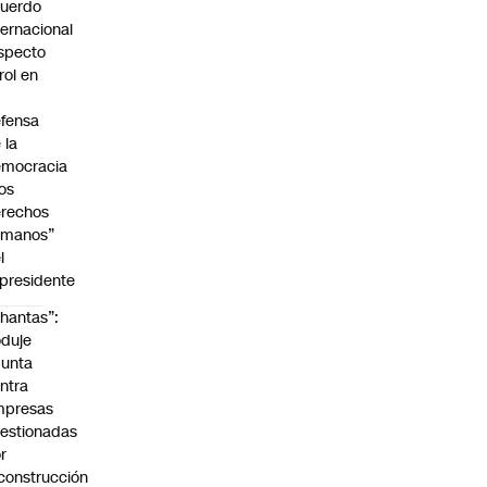
uerdo
ternacional
specto
 rol en
fensa
 la
emocracia
los
rechos
umanos”
l
presidente
hantas”:
duje
unta
ntra
mpresas
estionadas
r
construcción