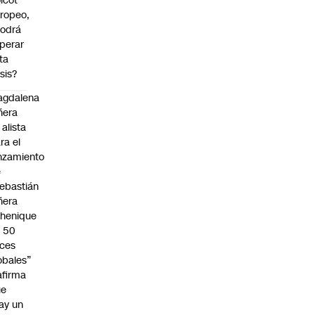
icot
ropeo,
odrá
perar
ta
isis?
agdalena
ñera
 alista
ra el
nzamiento
e
ebastián
ñera
henique
 50
ces
obales”
afirma
ue
ay un