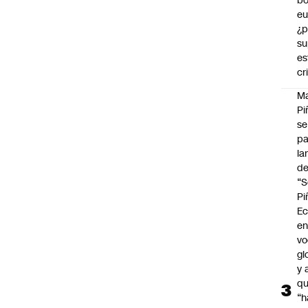
bo
eu
¿p
su
es
cr
M
Pi
se
pa
la
d
“S
Pi
Ec
en
vo
gl
y 
q
“h