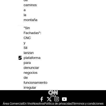
de
caminos
a
la
montaña
"Sin
Fachadas":
CNC
y
SII
lanzan
plataforma
para
denunciar
negocios
de
funcionamiento
irregular
Área Comercial
En Vivo
Nosotros
Política de privacidad
Términos y condiciones