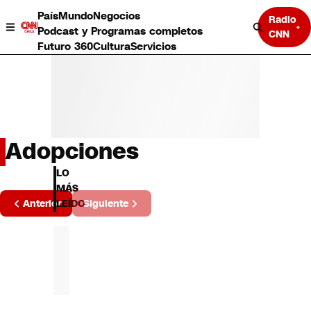
País
Mundo
Negocios
Radio
Podcast y Programas completos
CNN
Futuro 360
Cultura
Servicios
Adopciones
País
LO
Mundo
MÁS
Página
Negocios
Anterior
Siguiente
LEÍDO
2 de 1
Deportes
Programas completos
Cultura
Servicios
Bits
CNN Data
CNN tiempo