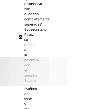
políticas ya
han
quedado
completamente
superadas":
Subsecretario
Pavez
se
refiere
a
la
polémica
con
el
senador
Squella
"Señora
de
feria"
y