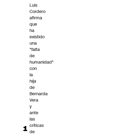
Futuro 360
Luis
Cordero
Opinión
afirma
que
ha
existido
una
"falta
de
humanidad"
con
la
hija
de
Bernarda
Vera
y
ante
las
críticas
de