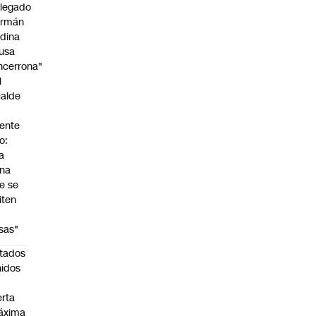
legado
rmán
dina
usa
ncerrona"
l
calde
ente
o:
a
na
e se
iten
s
sas"
tados
idos
n
erta
áxima