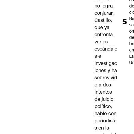
no logra
d
ci
conjurar.
R
Castillo,
se
que ya
or
enfrenta
de
varios
br
escándalo
e
s e
Es
Un
investigac
iones y ha
sobrevivid
o a dos
intentos
de juicio
político,
habló con
periodista
s en la