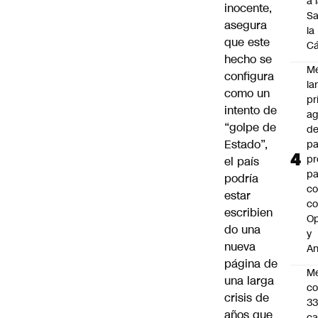
a 
inocente,
Sa
asegura
la
que este
C
hecho se
M
configura
la
como un
pr
intento de
ag
“golpe de
de
Estado”,
pa
pr
el país
pa
podría
co
estar
c
escribien
O
do una
y
nueva
An
página de
Mé
una larga
co
crisis de
3
años que
ca