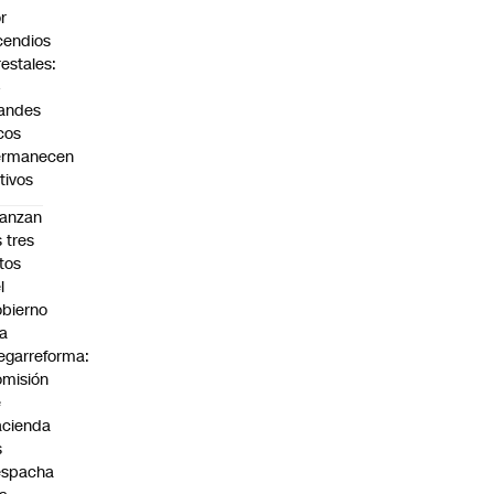
r
cendios
restales:
4
andes
cos
ermanecen
tivos
anzan
s tres
tos
l
bierno
la
garreforma:
misión
e
cienda
s
espacha