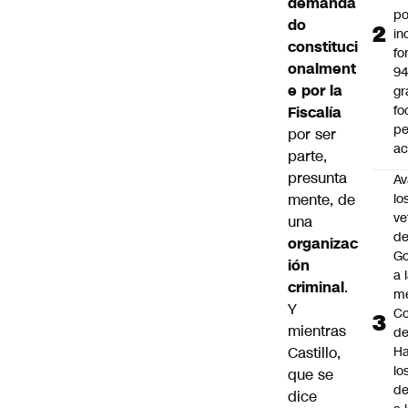
demanda
po
do
in
constituci
fo
onalment
9
e por la
gr
fo
Fiscalía
p
por ser
ac
parte,
presunta
Av
mente, de
lo
ve
una
de
organizac
Go
ión
a 
criminal
.
me
Y
Co
mientras
d
Castillo,
Ha
lo
que se
d
dice