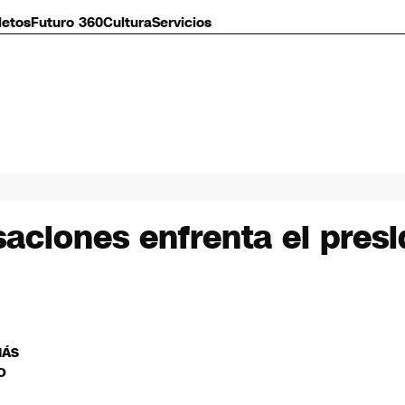
letos
Futuro 360
Cultura
Servicios
saciones enfrenta el presi
MÁS
O