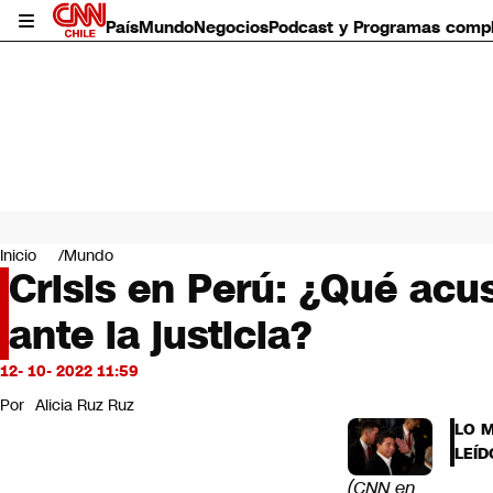
País
Mundo
Negocios
Podcast y Programas comp
País
Mundo
Inicio
Mundo
Negocios
Crisis en Perú: ¿Qué acu
Deportes
ante la justicia?
Programas completos
Cultura
Servicios
12- 10- 2022 11:59
Bits
Por
Alicia Ruz Ruz
CNN Data
LO 
CNN tiempo
LEÍD
Futuro 360
(CNN en
Opinión