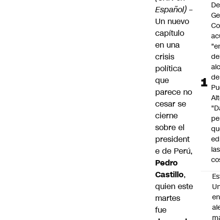
De
Español)
–
Ge
Un nuevo
Co
capítulo
ac
en una
"e
crisis
de
al
política
de
que
Pu
parece no
Alt
cesar se
"D
cierne
pe
sobre el
qu
president
ed
la
e de Perú,
co
Pedro
Castillo
,
Es
quien este
Un
e
martes
al
fue
m