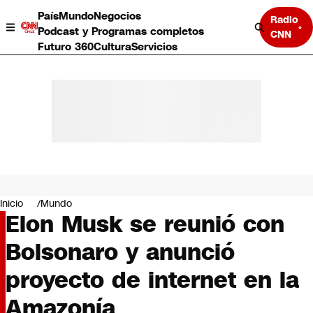
País
Mundo
Negocios
Radio
Podcast y Programas completos
CNN
Futuro 360
Cultura
Servicios
País
Mundo
Negocios
Inicio
Mundo
Elon Musk se reunió con
Deportes
Programas completos
Bolsonaro y anunció
Cultura
Servicios
proyecto de internet en la
Bits
CNN Data
Amazonía
CNN tiempo