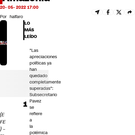
Futuro 360
20- 05- 2022 17:00
Opinión
Por
halfaro
LO
MÁS
LEÍDO
"Las
apreciaciones
políticas ya
han
quedado
completamente
superadas":
Subsecretario
Pavez
se
refiere
(E
a
FE
la
) –
polémica