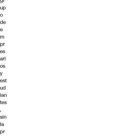
gr
up
o
de
e
m
pr
es
ari
os
y
est
ud
ian
tes
,
sin
la
pr