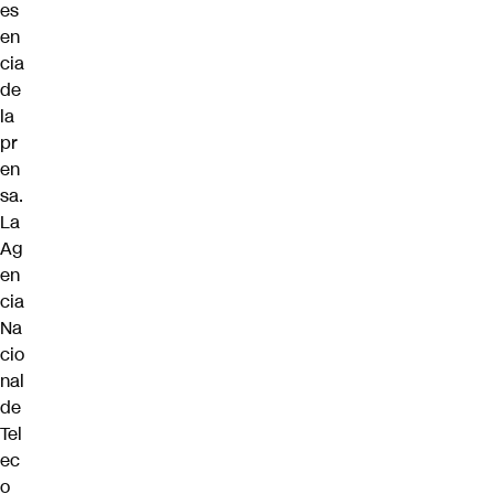
es
en
cia
de
la
pr
en
sa.
La
Ag
en
cia
Na
cio
nal
de
Tel
ec
o