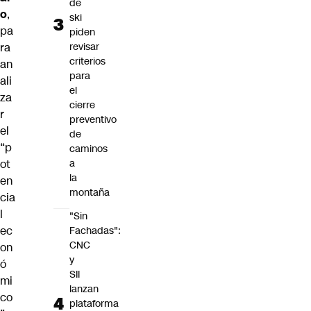
de
o
,
ski
pa
piden
ra
revisar
criterios
an
para
ali
el
za
cierre
r
preventivo
el
de
“p
caminos
ot
a
la
en
montaña
cia
l
"Sin
ec
Fachadas":
CNC
on
y
ó
SII
mi
lanzan
co
plataforma