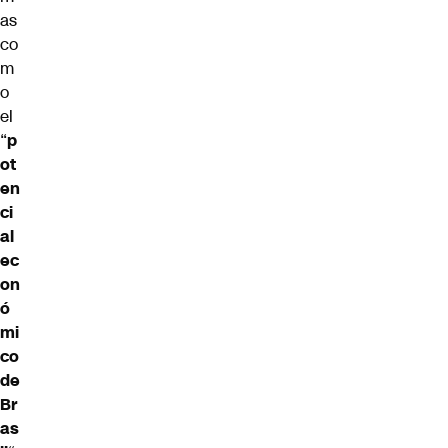
as
co
m
o
el
“
p
ot
en
ci
al
ec
on
ó
mi
co
de
Br
as