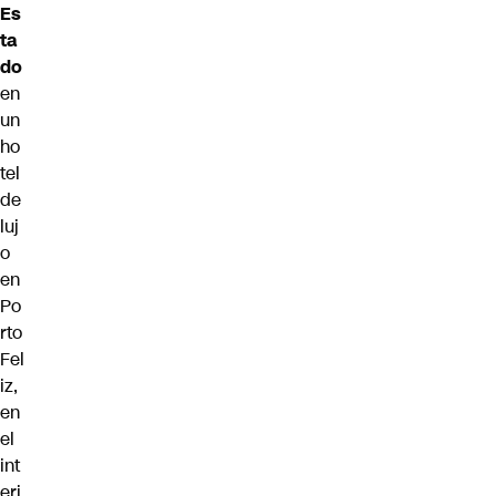
Es
ta
do
en
un
ho
tel
de
luj
o
en
Po
rto
Fel
iz,
en
el
int
eri