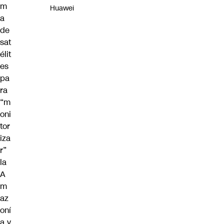
m
Huawei
a
de
sat
élit
es
pa
ra
“m
oni
tor
iza
r”
la
A
m
az
oní
a y