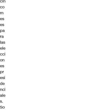
cin
co
m
es
es
pa
ra
las
ele
cci
on
es
pr
esi
de
nci
ale
s.
So