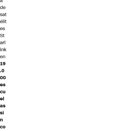
a
de
sat
élit
es
St
arl
ink
en
19
.0
00
es
cu
el
as
si
n
co