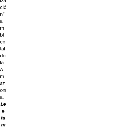
iza
ció
n”
a
m
bi
en
tal
de
la
A
m
az
oní
a.
Le
e
ta
m