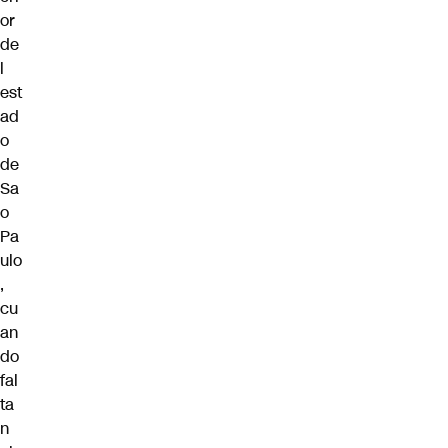
or
de
l
est
ad
o
de
Sa
o
Pa
ulo
,
cu
an
do
fal
ta
n