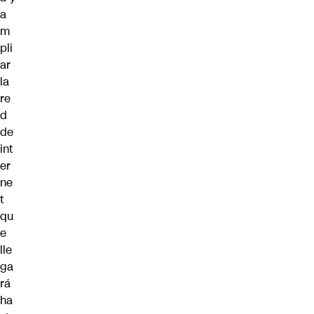
a
m
pli
ar
la
re
d
de
int
er
ne
t
qu
e
lle
ga
rá
ha