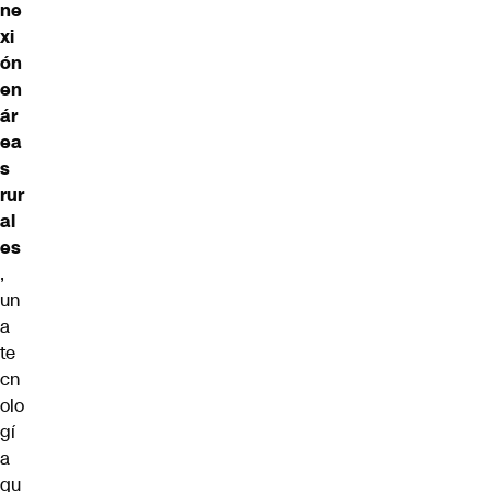
ne
xi
ón
en
ár
ea
s
rur
al
es
,
un
a
te
cn
olo
gí
a
qu