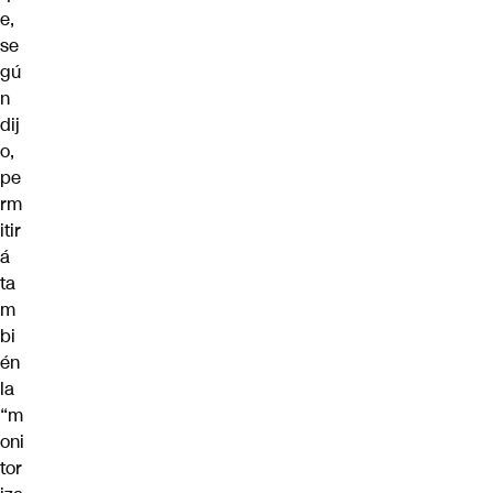
e,
se
gú
n
dij
o,
pe
rm
itir
á
ta
m
bi
én
la
“m
oni
tor