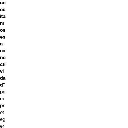
ec
es
ita
m
os
es
a
co
ne
cti
vi
da
d
”
pa
ra
pr
ot
eg
er