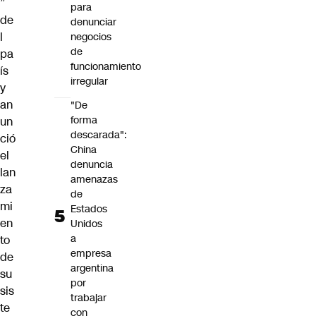
”
para
de
denunciar
l
negocios
de
pa
funcionamiento
ís
irregular
y
an
"De
forma
un
descarada":
ció
China
el
denuncia
lan
amenazas
za
de
mi
Estados
en
Unidos
a
to
empresa
de
argentina
su
por
sis
trabajar
te
con