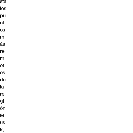
sta
los
pu
nt
os
m
ás
re
m
ot
os
de
la
re
gi
ón.
M
us
k,