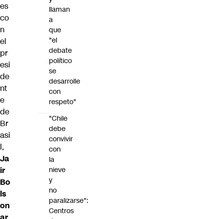
es
llaman
co
a
n
que
"el
el
debate
pr
político
esi
se
de
desarrolle
nt
con
e
respeto"
de
"Chile
Br
debe
asi
convivir
l,
con
Ja
la
ir
nieve
y
Bo
no
ls
paralizarse":
on
Centros
ar