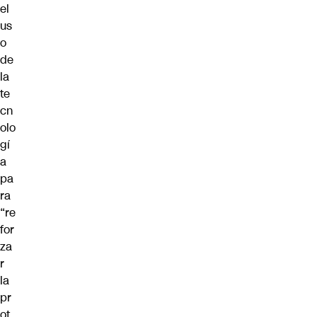
el
us
o
de
la
te
cn
olo
gí
a
pa
ra
“re
for
za
r
la
pr
ot