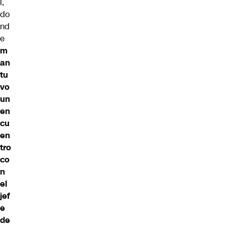
l,
do
nd
e
m
an
tu
vo
un
en
cu
en
tro
co
n
el
jef
e
de