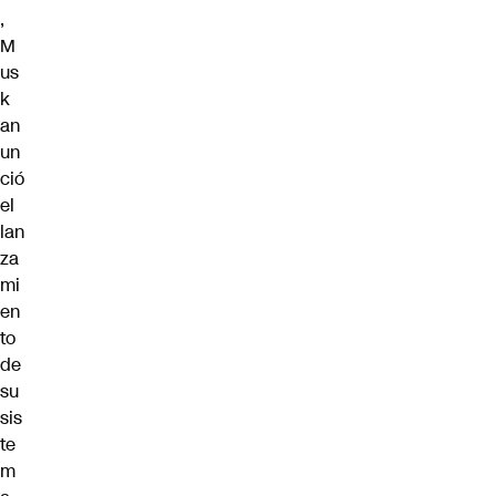
,
M
us
k
an
un
ció
el
lan
za
mi
en
to
de
su
sis
te
m