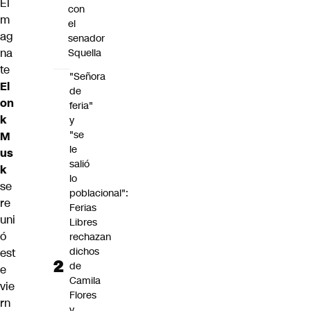
El
con
m
el
ag
senador
na
Squella
te
"Señora
El
de
on
feria"
k
y
"se
M
le
us
salió
k
lo
se
poblacional":
re
Ferias
uni
Libres
ó
rechazan
dichos
est
de
e
Camila
vie
Flores
rn
y