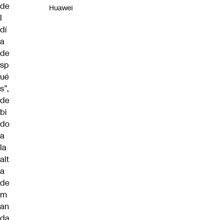
de
Huawei
l
dí
a
de
sp
ué
s”,
de
bi
do
a
la
alt
a
de
m
an
da