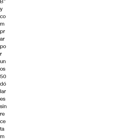
B”
y
co
m
pr
ar
po
r
un
os
50
dó
lar
es
sin
re
ce
ta
m