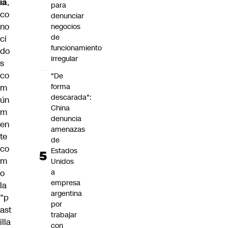
ia
,
para
co
denunciar
no
negocios
de
ci
funcionamiento
do
irregular
s
co
"De
forma
m
descarada":
ún
China
m
denuncia
en
amenazas
te
de
co
Estados
m
Unidos
a
o
empresa
la
argentina
“p
por
ast
trabajar
illa
con