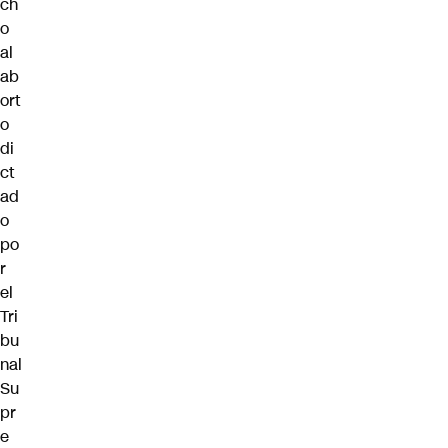
ch
o
al
ab
ort
o
di
ct
ad
o
po
r
el
Tri
bu
nal
Su
pr
e