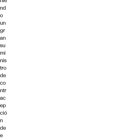
nie
nd
o
un
gr
an
su
mi
nis
tro
de
co
ntr
ac
ep
ció
n
de
e