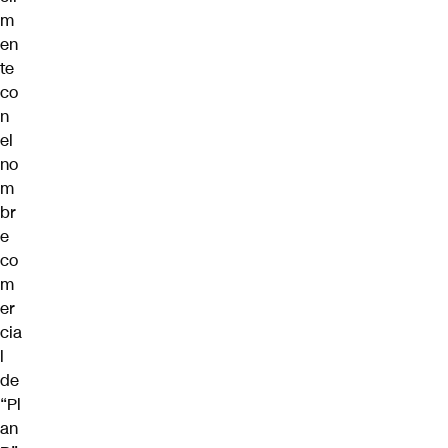
m
en
te
co
n
el
no
m
br
e
co
m
er
cia
l
de
“Pl
an