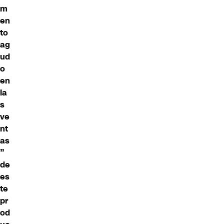
m
en
to
ag
ud
o
en
la
s
ve
nt
as
”
de
es
te
pr
od