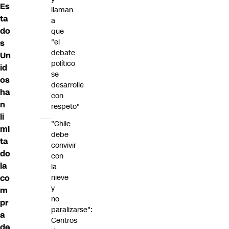
Es
llaman
ta
a
do
que
"el
s
debate
Un
político
id
se
os
desarrolle
ha
con
n
respeto"
li
"Chile
mi
debe
ta
convivir
do
con
la
la
co
nieve
y
m
no
pr
paralizarse":
a
Centros
de