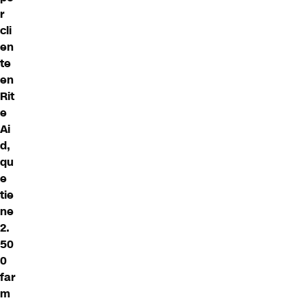
r
cli
en
te
en
Rit
e
Ai
d,
qu
e
tie
ne
2.
50
0
far
m