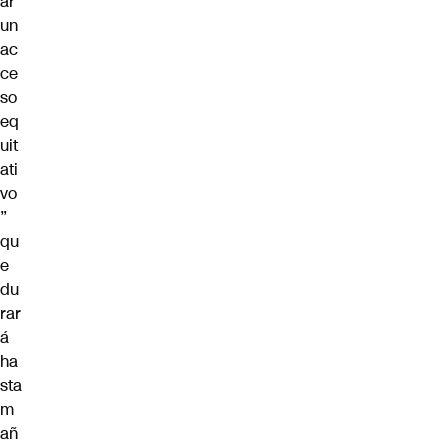
ar
un
ac
ce
so
eq
uit
ati
vo
”
qu
e
du
rar
á
ha
sta
m
añ