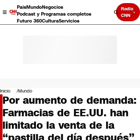
País
Mundo
Negocios
Radio
Podcast y Programas completos
CNN
Futuro 360
Cultura
Servicios
País
Mundo
Negocios
Inicio
Mundo
Por aumento de demanda:
Deportes
Programas completos
Farmacias de EE.UU. han
Cultura
Servicios
limitado la venta de la
Bits
CNN Data
“pastilla del día después”
CNN tiempo