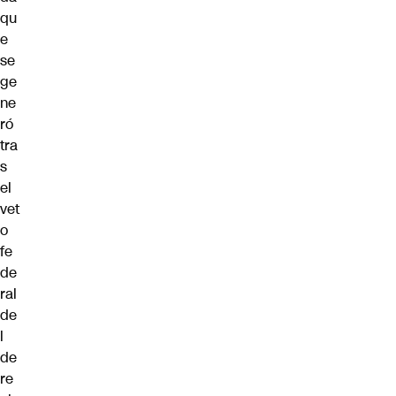
qu
e
se
ge
ne
ró
tra
s
el
vet
o
fe
de
ral
de
l
de
re