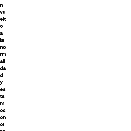
n
vu
elt
o
a
la
no
rm
ali
da
d
y
es
ta
m
os
en
el