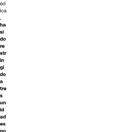
éd
ica
,
ha
si
do
re
str
in
gi
do
a
tre
s
un
id
ad
es
po