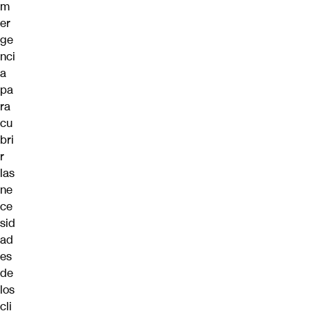
m
er
ge
nci
a
pa
ra
cu
bri
r
las
ne
ce
sid
ad
es
de
los
cli