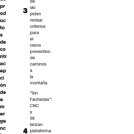
de
pr
ski
od
piden
uc
revisar
criterios
to
para
s
el
de
cierre
co
preventivo
ntr
de
ac
caminos
ep
a
la
ci
montaña
ón
de
"Sin
e
Fachadas":
CNC
m
y
er
SII
ge
lanzan
nc
plataforma