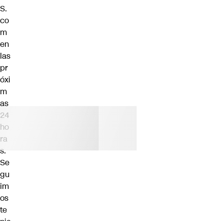
S.
co
m
en
las
pr
óxi
m
as
24
ho
ra
s.
Se
gu
im
os
te