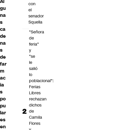
Al
con
gu
el
na
senador
s
Squella
ca
"Señora
de
de
na
feria"
s
y
"se
de
le
far
salió
m
lo
ac
poblacional":
ia
Ferias
s
Libres
po
rechazan
dichos
pu
de
lar
Camila
es
Flores
en
y