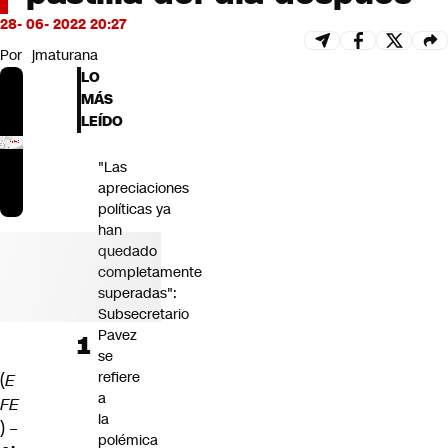
Futuro 360
28- 06- 2022 20:27
Opinión
Por
jmaturana
LO
MÁS
LEÍDO
"Las
apreciaciones
políticas ya
han
quedado
completamente
superadas":
Subsecretario
Pavez
se
refiere
(
E
a
FE
la
) –
polémica